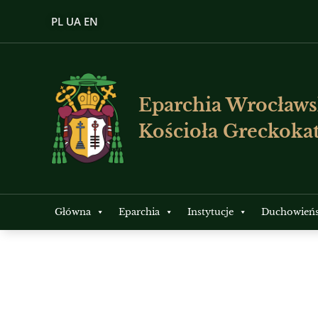
PL
UA
EN
Eparchia Wrocławs
Kościoła Greckokat
Główna
Eparchia
Instytucje
Duchowień