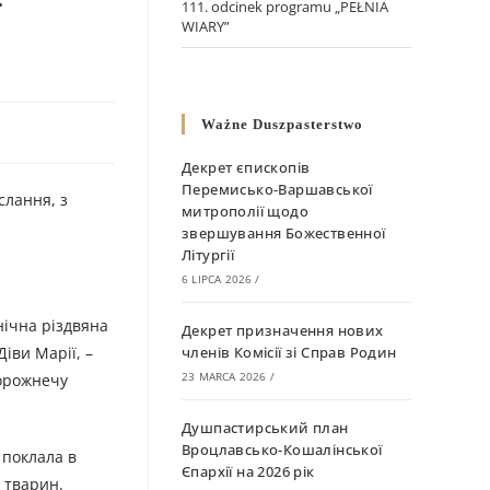
–
111. odcinek programu „PEŁNIA
WIARY”
Ważne Duszpasterstwo
Декрет єпископів
Перемисько-Варшавської
слання, з
митрополії щодо
звершування Божественної
Літургії
6 LIPCA 2026
/
нічна різдвяна
Декрет призначення нових
Діви Марії, –
членів Комісії зі Справ Родин
23 MARCA 2026
/
ворожнечу
Душпастирський план
Вроцлавсько-Кошалінської
а поклала в
Єпархії на 2026 рік
я тварин.