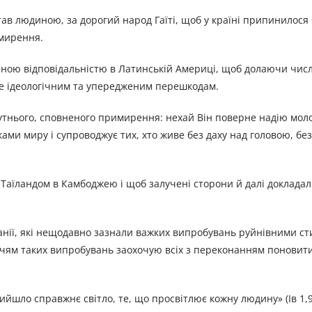
став людиною, за дорогий народ Гаїті, щоб у країні припинилося
имирення.
ичною відповідальністю в Латинській Америці, щоб долаючи чис
 не ідеологічним та упередженим перешкодам.
утнього, сповненого примирення: нехай Він поверне надію мол
ми миру і супроводжує тих, хто живе без даху над головою, без
 Таїландом в Камбоджею і щоб залучені сторони й далі докладал
еанії, які нещодавно зазнали важких випробувань руйнівними с
ччям таких випробувань заохочую всіх з переконанням поновит
ийшло справжнє світло, те, що просвітлює кожну людину» (Ів 1,9)