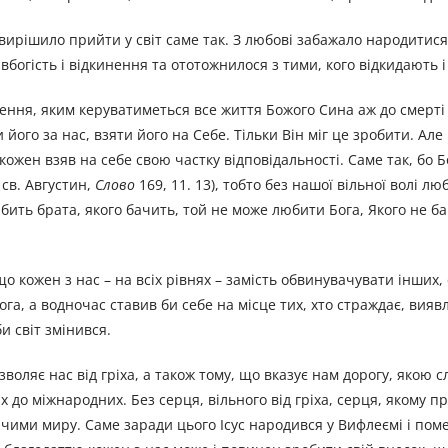
 вирішило прийти у світ саме так. З любові забажало народитися
богість і відкинення та ототожнилося з тими, кого відкидають 
ення, яким керуватиметься все життя Божого Сина аж до смерті 
його за нас, взяти його на Себе. Тільки Він міг це зробити. Але
ожен взяв на себе свою частку відповідальності. Саме так, бо Б
. св. Августин,
Слово
169, 11. 13), тобто без нашої вільної волі лю
юбить брата, якого бачить, той не може любити Бога, Якого не ба
що кожен з нас – на всіх рівнях – замість обвинувачувати інших,
ога, а водночас ставив би себе на місце тих, хто страждає, вияв
и світ змінився.
оляє нас від гріха, а також тому, що вказує нам дорогу, якою сл
их до міжнародних. Без серця, вільного від гріха, серця, якому п
ими миру. Саме заради цього Ісус народився у Вифлеємі і поме