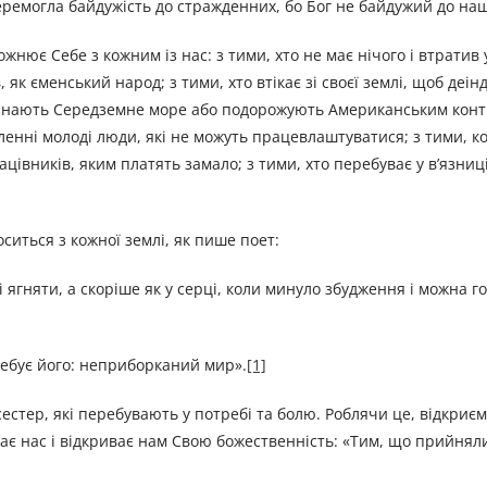
перемогла байдужість до стражденних, бо Бог не байдужий до наш
нює Себе з кожним із нас: з тими, хто не має нічого і втратив у
, як єменський народ; з тими, хто втікає зі своєї землі, щоб деі
ретинають Середземне море або подорожують Американським конт
исленні молоді люди, які не можуть працевлаштуватися; з тими, к
івників, яким платять замало; з тими, хто перебуває у в’язниці
ситься з кожної землі, як пише поет:
 ягняти, а скоріше як у серці, коли минуло збудження і можна 
требує його: неприборканий мир».
[1]
сестер, які перебувають у потребі та болю. Роблячи це, відкриєм
ає нас і відкриває нам Свою божественність: «Тим, що прийняли