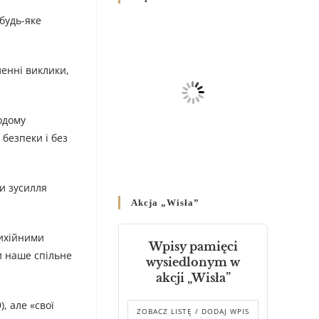
Родин
 будь-яке
4 GRUDNIA 2024
/
Декрет владики Володимира
ленні виклики,
про утворення Комісії до
Справ Молоді та встановленя
складу Катихитичної Комісії
18 PAŹDZIERNIKA 2024
/
одому
 безпеки і без
Декрет „Проголошення та
оприлюднення постанов
Синоду Єпископів УГКЦ,
и зусилля
який відбувся у Зарваниці, в
Akcja „Wisła”
днях 2-12 липня 2024 р.”
4 PAŹDZIERNIKA 2024
/
тихійними
Wpisy pamięci
Декрет єпископів
и наше спільне
wysiedlonym w
Перемисько-Варшавської
akcji „Wisła”
Митрополії стосовно
звершування Божественної
, але «свої
літургії
ZOBACZ LISTĘ / DODAJ WPIS