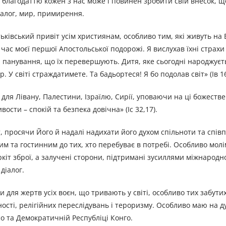
о благодаттю кожен з нас може і повинен зробити свій внесок, щ
іалог, мир, примирення.
ьківський привіт усім християнам, особливо тим, які живуть на
 час моєї першої Апостольської подорожі. Я вислухав їхні страх
 панування, що їх перевершують. Дитя, яке сьогодні народжуєт
 У світі страждатимете. Та бадьортеся! Я бо подолав світ» (Ів 16
 для Лівану, Палестини, Ізраїлю, Сирії, уповаючи на ці божестве
сти – спокій та безпека довічна» (Іс 32,17).
 просячи Його й надалі надихати його духом спільноти та співп
им та гостинним до тих, хто перебуває в потребі. Особливо молі
іт зброї, а залучені сторони, підтримані зусиллями міжнародно
діалог.
я жертв усіх воєн, що тривають у світі, особливо тих забутих; 
ості, релігійних переслідувань і тероризму. Особливо маю на ду
со та Демократичній Республіці Конго.