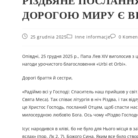
РІЗДВЯНЕ ПОСЛАННЯ
ДОРОГОЮ МИРУ Є В
25 grudnia 2025
Inne informacje
0 Komen
Опівдні, 25 грудня 2025 р., Папа Лев XIV виголосив з
нагоди урочистого благословення «Urbi et Orbi».
Дорогі браття й сестри,
«Радіймо всі у Господі: Спаситель наш прийшов у світ
Свята Меса). Так співає літургія в ніч Різдва, і так 
це Христос Господь, посланий Отцем, щоб спасти нас в
милосердною любов’ю Бога. Ось чому «Різдво Господнє
Ісус народився в хліві, бо не було для Нього місця в 
яслах» (пор. Лк 2, 7). Божого Сина, Яким все було ств