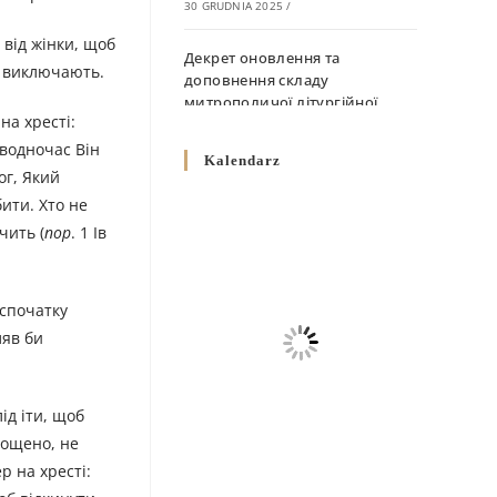
30 GRUDNIA 2025
/
 від жінки, щоб
Декрет оновлення та
і виключають.
доповнення складу
митрополичої літургійної
на хресті:
комісії
 водночас Він
10 GRUDNIA 2025
/
Kalendarz
ог, Який
Декрет „Норми щодо
бити. Хто не
вживання священичих риз у
чить (
пор
. 1 Ів
Перемисько-Варшавській
Митрополії”
10 GRUDNIA 2025
/
 спочатку
ляв би
Декрет про відзначення
Великодня і всіх рухомих
свят за григоріанським
календарем
ід іти, щоб
10 GRUDNIA 2025
/
рощено, не
р на хресті:
Декрет проголошення та