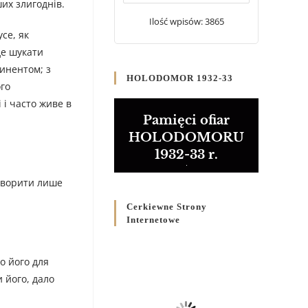
их злигоднів.
20 WRZEŚNIA 2024
/
Ilość wpisów: 3865
се, як
Булла проголошення
нде шукати
Ювілейного року 2025
инентом; з
5 CZERWCA 2024
/
HOLODOMOR 1932-33
ого
Розпорядження
 і часто живе в
Преосвященнішого Владики
Pamięci ofiar
Кир Володимира Р. Ющака
HOLODOMORU
про вживання друкованих
1932-33 r.
книг на публічних
богослужіннях
говорити лише
23 LUTEGO 2024
/
Cerkiewne Strony
Internetowe
о його для
 його, дало