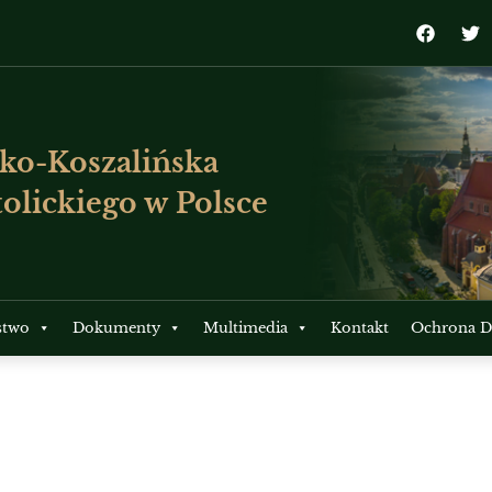
ko-Koszalińska
olickiego w Polsce
stwo
Dokumenty
Multimedia
Kontakt
Ochrona Dz