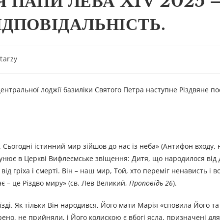
 ПАПИ ЛЕВА XIV 2025 
ІДПОВІДАЛЬНІСТЬ.
tarzy
 центральної лоджії базиліки Святого Петра наступне Різдвяне по
. Сьогодні істинний мир зійшов до нас із неба» (Антифон входу, 
відлунює в Церкві Вифлеємське звіщення: Дитя, що народилося від 
ід гріха і смерті. Він – наш мир, Той, хто переміг ненависть і 
 – це Різдво миру» (св. Лев Великий,
Проповідь
26
).
заїзді. Як тільки Він народився, Його мати Марія «сповила Його т
орено, не прийняли, і Його колискою є вбогі ясла, призначені дл