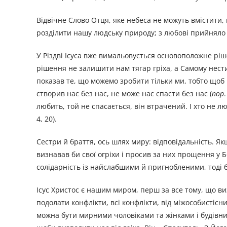
Відвічне Слово Отця, яке небеса не можуть вмістити,
розділити нашу людську природу; з любові прийняло в
У Різдві Ісуса вже вимальовується основоположне ріш
рішення не залишити нам тягар гріха, а Самому нести 
показав те, що можемо зробити тільки ми, тобто щоб к
створив нас без нас, не може нас спасти без нас (
пор
любить, той не спасається, він втрачений. І хто не л
4, 20).
Сестри й браття, ось шлях миру: відповідальність. Як
визнавав би свої огріхи і просив за них прощення у Б
солідарність із найслабшими й пригнобленими, тоді б
Ісус Христос є нашим миром, перш за все тому, що визв
подолати конфлікти, всі конфлікти, від міжособистісн
можна бути мирними чоловіками та жінками і будівнич