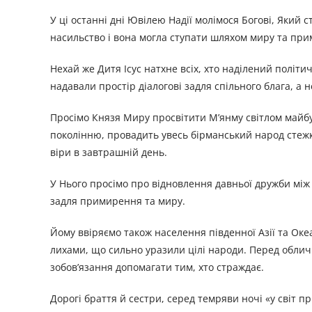
У ці останні дні Ювілею Надії молімося Богові, Який 
насильство і вона могла ступати шляхом миру та пр
Нехай же Дитя Ісус натхне всіх, хто наділений політ
надавали простір діалогові задля спільного блага, а
Просімо Князя Миру просвітити М’янму світлом майб
поколінню, провадить увесь бірманський народ стежка
віри в завтрашній день.
У Нього просімо про відновлення давньої дружби між
задля примирення та миру.
Йому ввіряємо також населення південної Азії та Ок
лихами, що сильно уразили цілі народи. Перед обли
зобов’язання допомагати тим, хто страждає.
Дорогі браття й сестри, серед темряви ночі «у світ пр