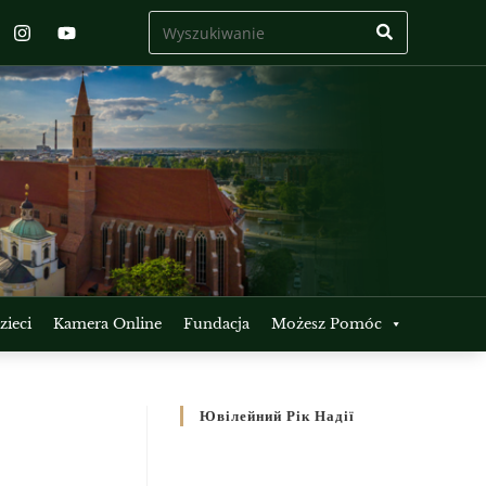
ieci
Kamera Online
Fundacja
Możesz Pomóc
Ювілейний Рік Надії