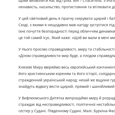
щоби визволити нас від гріха. Він – Спаситель. З Йог
ненависть, насильство, протистояння та втілювати д
У цей святковий день я прагну скерувати щирий і бат
Сході, з якими я нещодавно мав нагоду зустрітися під
їхнє почуття безпорадності перед обличчям динаміки
це той самий Ісус, Який каже: «Щоб ви мали в мені мир.
У Нього просімо справедливості, миру та стабільності
«Ділом справедливости мир буде, а плодом справедливо
Князеві Миру ввіряймо весь європейський континент,
його християнським кореням та його історії, солідарн
стражденний український народ: нехай же вщухне гурк
знайдуть відвагу вести щирий, прямий і шанобливий 
У Вифлеємського Дитятка випрошуймо миру й розради дл
страждає від несправедливості, політичної нестабільн
сестер у Судані, Південному Судані, Малі, Буркіна-Фа