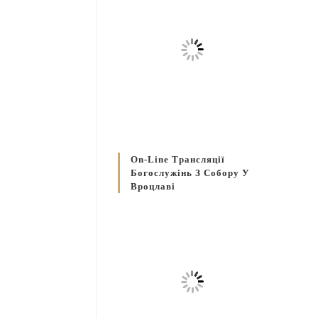
On-Line Трансляції
Богослужінь З Собору У
Вроцлаві