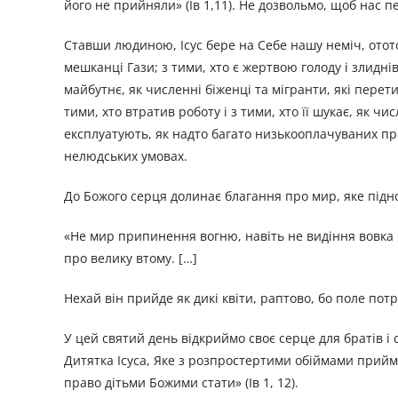
його не прийняли» (Ів 1,11). Не дозвольмо, щоб нас 
Ставши людиною, Ісус бере на Себе нашу неміч, ототож
мешканці Гази; з тими, хто є жертвою голоду і злиднів
майбутнє, як численні біженці та мігранти, які пе
тими, хто втратив роботу і з тими, хто її шукає, як ч
експлуатують, як надто багато низькооплачуваних прац
нелюдських умовах.
До Божого серця долинає благання про мир, яке підно
«Не мир припинення вогню, навіть не видіння вовка і
про велику втому. […]
Нехай він прийде як дикі квіти, раптово, бо поле по
У цей святий день відкриймо своє серце для братів і 
Дитятка Ісуса, Яке з розпростертими обіймами прийм
право дітьми Божими стати» (Ів 1, 12).