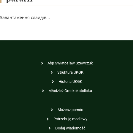
Завантаження слайдів...
Abp Swiatosław Szewczuk
Struktura UKGK
Historia UKGK
Młodzież Greckokatolicka
Możesz pomóc
Potrzebuję modlitwy
Dodaj wiadomość