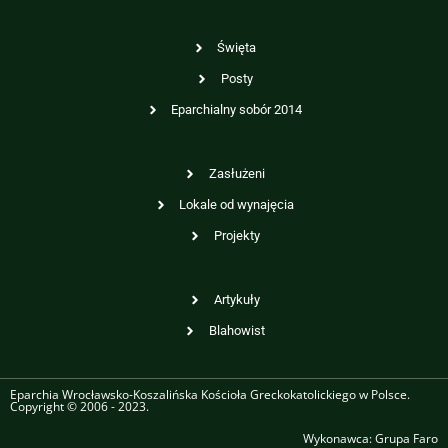
Święta
Posty
Eparchialny sobór 2014
Zasłużeni
Lokale od wynajęcia
Projekty
Artykuły
Blahowist
Eparchia Wrocławsko-Koszalińska Kościoła Greckokatolickiego w Polsce.
Copyright © 2006 - 2023.
Wykonawca:
Grupa Faro