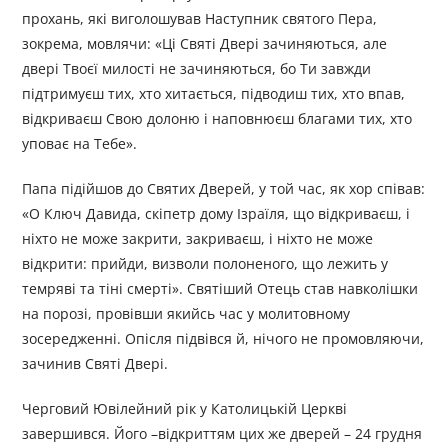
прохань, які виголошував Наступник святого Пера,
зокрема, мовлячи: «Ці Святі Двері зачиняються, але
двері Твоєї милості не зачиняються, бо Ти завжди
підтримуєш тих, хто хитається, підводиш тих, хто впав,
відкриваєш Свою долоню і наповнюєш благами тих, хто
уповає на Тебе».
Папа підійшов до Святих Дверей, у той час, як хор співав:
«О Ключ Давида, скіпетр дому Ізраїля, що відкриваєш, і
ніхто не може закрити, закриваєш, і ніхто не може
відкрити: прийди, визволи полоненого, що лежить у
темряві та тіні смерті». Святіший Отець став навколішки
на порозі, провівши якийсь час у молитовному
зосередженні. Опісля підвівся й, нічого не промовляючи,
зачинив Святі Двері.
Черговий Ювілейний рік у Католицькій Церкві
завершився. Його –відкриттям цих же дверей – 24 грудня