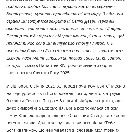
подорожі. Любов Христа спонукала нас до навернення,
братерства, шукання справедливості та миру. З вдячним
серцем ми готуємося закрити ці Святі Двері, через які
пройшла величезна кількість вірних, впевнені, що Добрий
Пастир завжди тримає відкритими двері свого серця, щоб
прийняти нас, коли ми відчуваємо втому і тягар. Під
проводом Святого Духа єднаємо наш голос із голосом всієї
Церкви у величанні Отця, Який послав Свого Сина, Світло
світу
», – сказав Папа Лев XIV, розпочинаючи обряд
завершення Святого Року 2025.
У вівторок, 6 січня 2025 р., перед початком Святої Меси з
нагоди урочистості Богоявлення Господнього, в атріумі
базиліки Святого Петра у Ватикані відбулася проста, але
дуже символічна церемонія. Вона розпочалася співом
гімну Ювілею надії, після чого Святіший Отець виголосив
вступне слово. Далі прозвучала подячна пісня «Тебе,
Бога хвалимо», що чергувалася зі словами молитовних