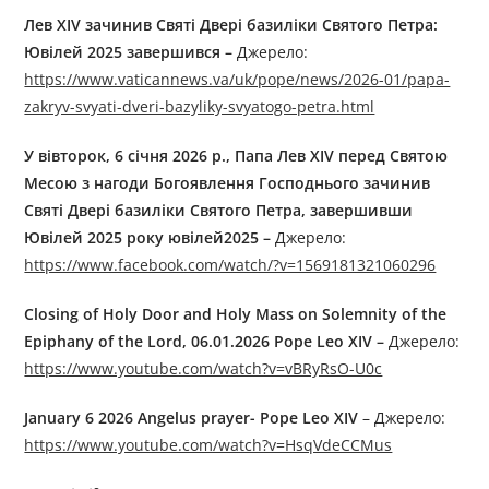
Лев XIV зачинив Святі Двері базиліки Святого Петра:
Ювілей 2025 завершився –
Джерелo:
https://www.vaticannews.va/uk/pope/news/2026-01/papa-
zakryv-svyati-dveri-bazyliky-svyatogo-petra.html
У вівторок, 6 січня 2026 р., Папа Лев XIV перед Святою
Месою з нагоди Богоявлення Господнього зачинив
Святі Двері базиліки Святого Петра, завершивши
Ювілей 2025 року ювілей2025 –
Джерелo:
https://www.facebook.com/watch/?v=1569181321060296
Closing of Holy Door and Holy Mass on Solemnity of the
Epiphany of the Lord, 06.01.2026 Pope Leo XIV –
Джерелo:
https://www.youtube.com/watch?v=vBRyRsO-U0c
January 6 2026 Angelus prayer- Pope Leo XIV
– Джерелo:
https://www.youtube.com/watch?v=HsqVdeCCMus