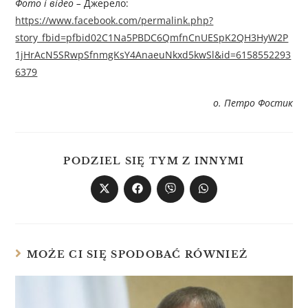
Фото і відео –
Джерелo:
https://www.facebook.com/permalink.php?
story_fbid=pfbid02C1Na5PBDC6QmfnCnUESpK2QH3HyW2P
1jHrAcN5SRwpSfnmgKsY4AnaeuNkxd5kwSl&id=6158552293
6379
о. Петро Фостик
PODZIEL SIĘ TYM Z INNYMI
MOŻE CI SIĘ SPODOBAĆ RÓWNIEŻ