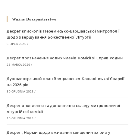
Ważne Duszpasterstwo
Декрет єпископів Перемисько-Варшавської митрополії
щодо звершування Божественної Літургії
6 LIPCA 2026
/
Декрет призначення нових членів Комісії зі Справ Родин
23 MARCA 2026
/
Душпастирський план Вроцлавсько-Кошалінської Єпархії
на 2026 рік
30 GRUDNIA 2025
/
Декрет оновлення та доповнення складу митрополичої
літургійної комісії
10 GRUDNIA 2025
/
Декрет „Норми щодо вживання священичих риз у