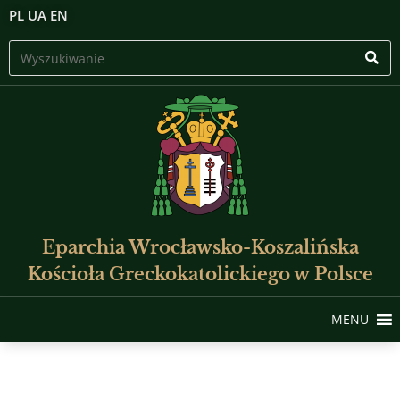
PL
UA
EN
Eparchia Wrocławsko-Koszalińska
Kościoła Greckokatolickiego w Polsce
MENU