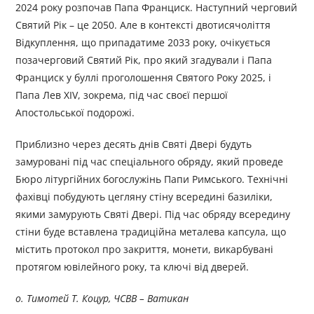
2024 року розпочав Папа Франциск. Наступний черговий
Святий Рік – це 2050. Але в контексті двотисячоліття
Відкуплення, що припадатиме 2033 року, очікується
позачерговий Святий Рік, про який згадували і Папа
Франциск у буллі проголошення Святого Року 2025, і
Папа Лев XIV, зокрема, під час своєї першої
Апостольської подорожі.
Приблизно через десять днів Святі Двері будуть
замуровані під час спеціального обряду, який проведе
Бюро літургійних богослужінь Папи Римського. Технічні
фахівці побудують цегляну стіну всередині базиліки,
якими замурують Святі Двері. Під час обряду всередину
стіни буде вставлена традиційна металева капсула, що
містить протокол про закриття, монети, викарбувані
протягом ювілейного року, та ключі від дверей.
о. Тимотей Т. Коцур, ЧСВВ – Ватикан