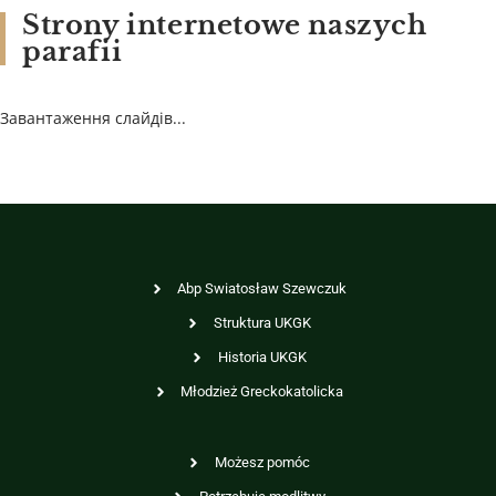
Strony internetowe naszych
parafii
Завантаження слайдів...
Abp Swiatosław Szewczuk
Struktura UKGK
Historia UKGK
Młodzież Greckokatolicka
Możesz pomóc