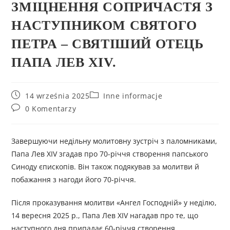
ЗМІЦНЕННЯ СОПРИЧАСТЯ З
НАСТУПНИКОМ СВЯТОГО
ПЕТРА – СВЯТІШИЙ ОТЕЦЬ
ПАПА ЛЕВ XIV.
14 września 2025
Inne informacje
0 Komentarzy
Завершуючи недільну молитовну зустріч з паломниками,
Папа Лев XIV згадав про 70-річчя створення папського
Синоду єпископів. Він також подякував за молитви й
побажання з нагоди його 70-річчя.
Після проказування молитви «Ангел Господній» у неділю,
14 вересня 2025 р., Папа Лев XIV нагадав про те, що
наступного дня припадає 60-річчя створення