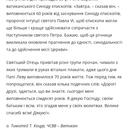
ватиканського Синоду єпископів. «Завтра, – сказав він, –
виповнюється 60 років від заснування Синоду єпископів,
пророчої інтуїції святого Павла VI, щоб єпископи могли
ще більше і краще здійснювати сопричастя з
Наступником святого Петра. Бажаю, щоб ця річниця
викликала оновлене прагнення до єдності, синодальності
та до здійснення місії Церкви».
Святіший Отець привітав різні групи прочан, чимало з
яких тримали в руках вітальні плакати, адже цього дня
Папі Леву виповнилося 70 років життя. Тож перед тим, як
попрощатися, він сказав кілька подячних слів: «Дорогі
друзі, здається, що ви знаєте, сьогодні мені
виповнюється сімдесят років. Я дякую Господу, своїм
батькам і всім, хто згадав мене у своїх молитвах. Велике
спасибі всім! Дякую!».
о. Тимотей Т. Коцур, ЧСВВ – Ватикан