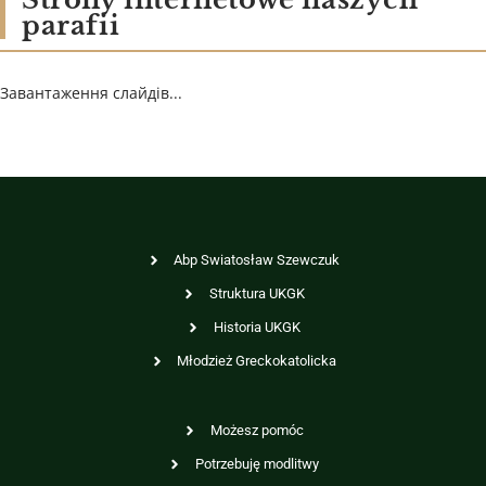
parafii
Завантаження слайдів...
Abp Swiatosław Szewczuk
Struktura UKGK
Historia UKGK
Młodzież Greckokatolicka
Możesz pomóc
Potrzebuję modlitwy