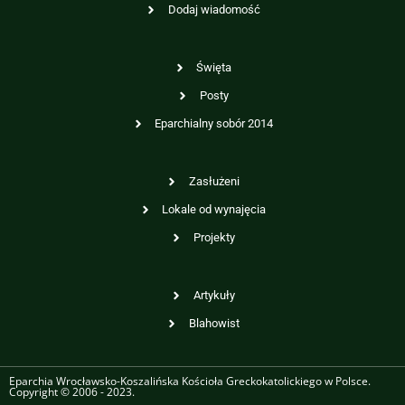
Dodaj wiadomość
Święta
Posty
Eparchialny sobór 2014
Zasłużeni
Lokale od wynajęcia
Projekty
Artykuły
Blahowist
Eparchia Wrocławsko-Koszalińska Kościoła Greckokatolickiego w Polsce.
Copyright © 2006 - 2023.