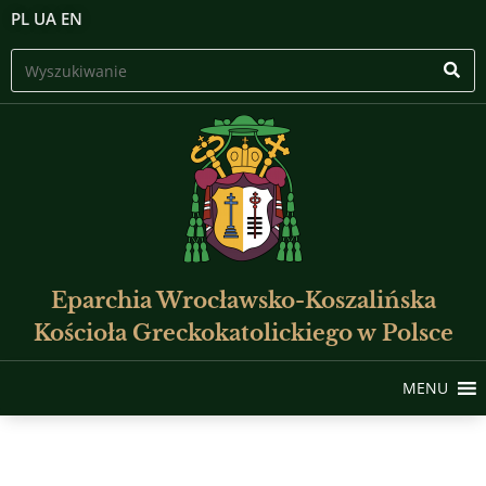
PL
UA
EN
Eparchia Wrocławsko-Koszalińska
Kościoła Greckokatolickiego w Polsce
MENU