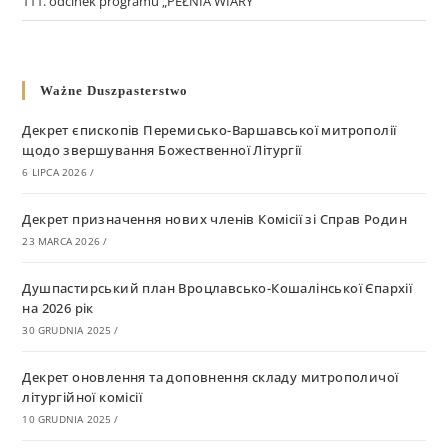
111. odcinek programu „PEŁNIA WIARY”
Ważne Duszpasterstwo
Декрет єпископів Перемисько-Варшавської митрополії
щодо звершування Божественної Літургії
6 LIPCA 2026
/
Декрет призначення нових членів Комісії зі Справ Родин
23 MARCA 2026
/
Душпастирський план Вроцлавсько-Кошалінської Єпархії
на 2026 рік
30 GRUDNIA 2025
/
Декрет оновлення та доповнення складу митрополичої
літургійної комісії
10 GRUDNIA 2025
/