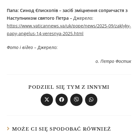
Папа: Синод Єпископів – засіб зміцнення сопричастя з
Наступником святого Петра –
Джерелo:
https://www.vaticannews.va/uk/pope/news/2025-09/zaklyky-
papy-angelus-14-veresnya-2025.html
Фото і відео –
Джерелo:
о. Петро Фостик
PODZIEL SIĘ TYM Z INNYMI
MOŻE CI SIĘ SPODOBAĆ RÓWNIEŻ