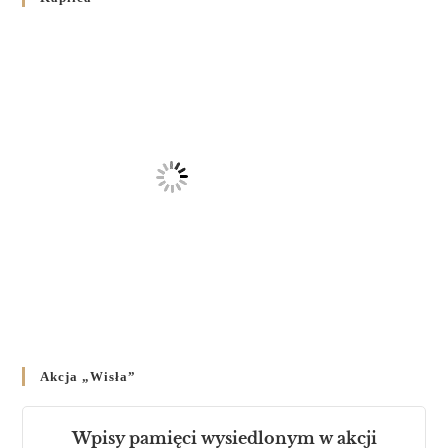
на публічних богослужіннях
23 LUTEGO 2024
/
Akcja „Wisła”
Wpisy pamięci wysiedlonym w akcji