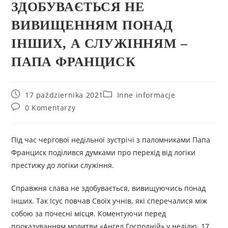
ЗДОБУВАЄТЬСЯ НЕ
ВИВИЩЕННЯМ ПОНАД
ІНШИХ, А СЛУЖІННЯМ –
ПАПА ФРАНЦИСК
17 października 2021
Inne informacje
0 Komentarzy
Під час чергової недільної зустрічі з паломниками Папа
Франциск поділився думками про перехід від логіки
престижу до логіки служіння.
Справжня слава не здобувається, вивищуючись понад
інших. Так Ісус повчав Своїх учнів, які сперечалися між
собою за почесні місця. Коментуючи перед
проказуванням молитви «Ангел Господній» у неділю, 17