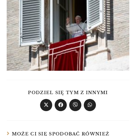
PODZIEL SIĘ TYM Z INNYMI
MOŻE CI SIĘ SPODOBAĆ RÓWNIEŻ