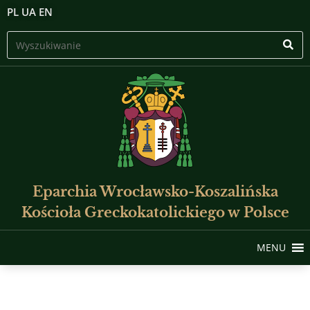
PL
UA
EN
Eparchia Wrocławsko-Koszalińska
Kościoła Greckokatolickiego w Polsce
MENU