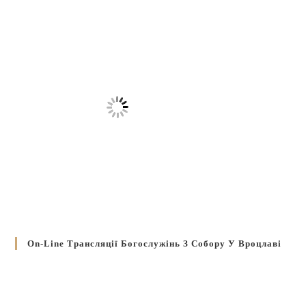
On-Line Трансляції Богослужінь З Собору У Вроцлаві