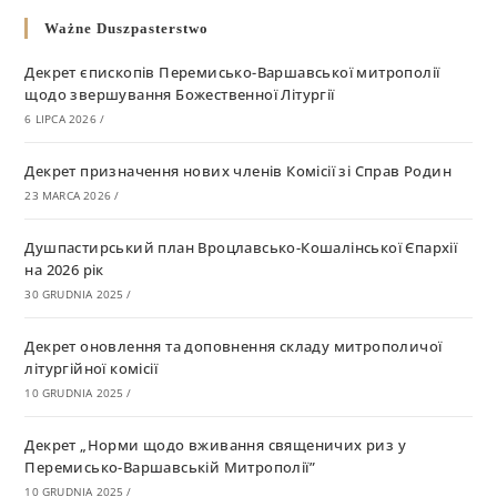
Ważne Duszpasterstwo
Декрет єпископів Перемисько-Варшавської митрополії
щодо звершування Божественної Літургії
6 LIPCA 2026
/
Декрет призначення нових членів Комісії зі Справ Родин
23 MARCA 2026
/
Душпастирський план Вроцлавсько-Кошалінської Єпархії
на 2026 рік
30 GRUDNIA 2025
/
Декрет оновлення та доповнення складу митрополичої
літургійної комісії
10 GRUDNIA 2025
/
Декрет „Норми щодо вживання священичих риз у
Перемисько-Варшавській Митрополії”
10 GRUDNIA 2025
/