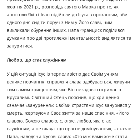
жовтня 2021 р., розповідь святого Марка про те, як
апостоли Яків і Іван підійшли до Ісуса з проханням, аби
одного дня сидіти поруч з Ним у Його славі, чим
викликали обурення інших, Папа Франциск поділився
думками про дві протилежні ментальності: виділятися та
зануритися.
Любов, що стає служінням
У цій ситуації Ісус із терпеливістю дає Своїм учням
велике повчання: справжня слава здобувається, живучи
тим самим хрищенням, яке Він незадовго отримає в
Єрусалимі. Святіший Отець пояснив, що хрищення
означає «занурення»: Своїми страстями Ісус занурився у
смерть, жертвуючи Своє життя за наше спасіння. «Його
славою, Божою славою, є, отже, любов, яка стає
служінням, а не влада, що прагне домінування», – сказав
Папа, наводячи Ісусові слова: «Хто між вами хоче стати