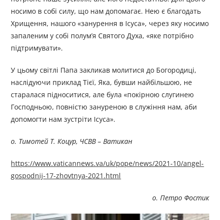
носимо в собі силу, що нам допомагає. Нею є благодать
Хрищення, нашого «занурення в Ісуса», через яку носимо
запаленим у собі полум’я Святого Духа, «яке потрібно
підтримувати».
У цьому світлі Папа закликав молитися до Богородиці,
наслідуючи приклад Тієї, Яка, бувши найбільшою, не
старалася підноситися, але була «покірною слугинею
Господньою, повністю зануреною в служіння нам, аби
допомогти нам зустріти Ісуса».
о. Тимотей Т. Коцур, ЧСВВ – Ватикан
https://www.vaticannews.va/uk/pope/news/2021-10/angel-
gospodnij-17-zhovtnya-2021.html
о. Петро Фостик