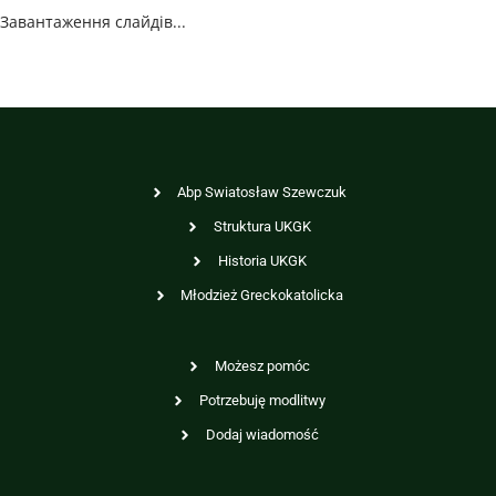
Завантаження слайдів...
Abp Swiatosław Szewczuk
Struktura UKGK
Historia UKGK
Młodzież Greckokatolicka
Możesz pomóc
Potrzebuję modlitwy
Dodaj wiadomość