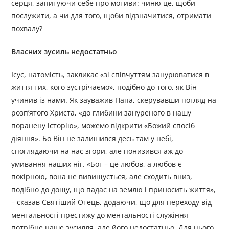
серця, запитуючи себе про мотиви: чиню це, щоби
послужити, а чи для того, щоби відзначитися, отримати
похвалу?
Власних зусиль недостатньо
Ісус, натомість, закликає «зі співчуттям занурюватися в
життя тих, кого зустрічаємо», подібно до того, як Він
учинив із нами. Як зауважив Папа, скерувавши погляд на
розп’ятого Христа, «до глибини зануреного в нашу
поранену історію», можемо відкрити «Божий спосіб
діяння». Бо Він не залишився десь там у небі,
споглядаючи на нас згори, але понизився аж до
умивання наших ніг. «Бог – це любов, а любов є
покірною, вона не вивищується, але сходить вниз,
подібно до дощу, що падає на землю і приносить життя»,
– сказав Святіший Отець, додаючи, що для переходу від
ментальності престижу до ментальності служіння
потрібне наше зусилля, але його недостатньо. Для цього