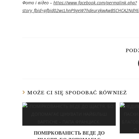
Фото і відео –
https://www.facebook.com/permalink.php?
story_fbid=pfbid02wcLhnP9geW7hdeurgkwAwBSCHCA2NdY
POD
MOŻE CI SIĘ SPODOBAĆ RÓWNIEŻ
ПОМІРКОВАНІСТЬ ВЕДЕ ДО