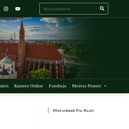
ieci
Kamera Online
Fundacja
Możesz Pomóc
Ювілейний Рік Надії