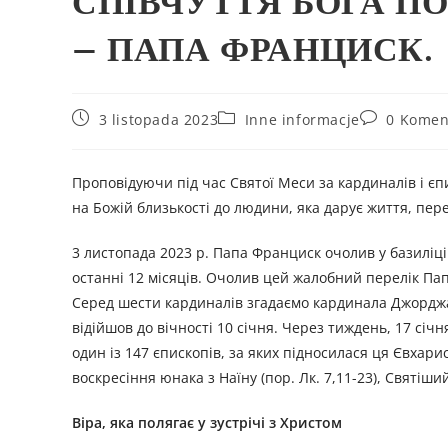
СПІВЧУТТЯ БОГА П
– ПАПА ФРАНЦИСК.
3 listopada 2023
Inne informacje
0 Komen
Проповідуючи під час Святої Меси за кардиналів і єп
на Божій близькості до людини, яка дарує життя, пе
3 листопада 2023 р. Папа Франциск очолив у базиліці 
останні 12 місяців. Очолив цей жалобний перелік Пап
Серед шести кардиналів згадаємо кардинала Джорджа
відійшов до вічності 10 січня. Через тиждень, 17 січ
один із 147 єпископів, за яких підносилася ця Євхар
воскресіння юнака з Наїну (пор. Лк. 7,11-23), Святі
Віра, яка полягає у зустрічі з Христом