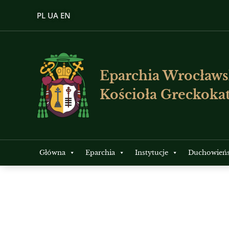
PL
UA
EN
Eparchia Wrocławs
Kościoła Greckokat
Główna
Eparchia
Instytucje
Duchowień