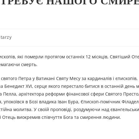
ОТРЕБУЄ НАШОГО СМИР
tarzy
ископів, які померли протягом останніх 12 місяців, Святіший От
ремагаючи смерть.
святого Петра у Ватикані Святу Месу за кардиналів і єпископів,
а Бенедикт XVI, серце якого перестало битися в останній день 
 Пелла, архітектора реформи фінансової сфери Святого Престо
ня, упокоївся в Бозі владика Іван Бура, Єпископ-помічник Філаде
истійна молитва. У своїй проповіді, роздумуючи над євангельсь
ший Отець виокремив співчуття Бога та смирення людини.