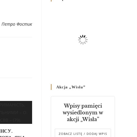
Родин
4 GRUDNIA 2024
/
. Петро Фостик
Декрет владики Володимира
про утворення Комісії до
Справ Молоді та встановленя
складу Катихитичної Комісії
18 PAŹDZIERNIKA 2024
/
Декрет „Проголошення та
оприлюднення постанов
Синоду Єпископів УГКЦ,
який відбувся у Зарваниці, в
Akcja „Wisła”
днях 2-12 липня 2024 р.”
4 PAŹDZIERNIKA 2024
/
Wpisy pamięci
Декрет єпископів
wysiedlonym w
Перемисько-Варшавської
akcji „Wisła”
Митрополії стосовно
звершування Божественної
НСУ.
літургії
ZOBACZ LISTĘ / DODAJ WPIS