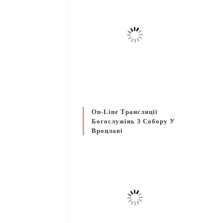
On-Line Трансляції
Богослужінь З Собору У
Вроцлаві