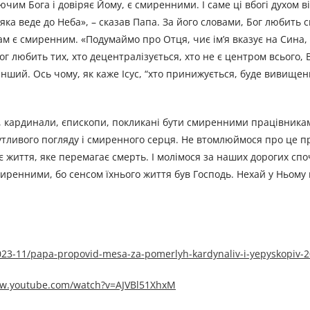
чим Бога і довіряє Йому, є смиренними. І саме ці вбогі духом 
 яка веде до Неба», – сказав Папа. За його словами, Бог любить 
ам є смиренним. «Подумаймо про Отця, чиє ім’я вказує на Сина, 
Бог любить тих, хто децентралізується, хто не є центром всього,
нший. Ось чому, як каже Ісус, “хто принижується, буде вивищений
а, кардинали, єпископи, покликані бути смиренними працівника
чутливого погляду і смиренного серця. Не втомлюймося про це п
є життя, яке перемагає смерть. І молімося за наших дорогих спо
миренними, бо сенсом їхнього життя був Господь. Нехай у Ньому
23-11/papa-propovid-mesa-za-pomerlyh-kardynaliv-i-yepyskopiv-2
ww.youtube.com/watch?v=AJVBl51XhxM