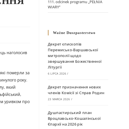
ЕННЯ
111. odcinek programu „PEŁNIA
WIARY”
Ważne Duszpasterstwo
Декрет єпископів
Перемисько-Варшавської
ець наголосив
митрополії щодо
звершування Божественної
Літургії
 які померли за
6 LIPCA 2026
/
минулого року.
лу, який
Декрет призначення нових
членів Комісії зі Справ Родин
льфійський,
23 MARCA 2026
/
ким уривком про
Душпастирський план
Вроцлавсько-Кошалінської
Єпархії на 2026 рік