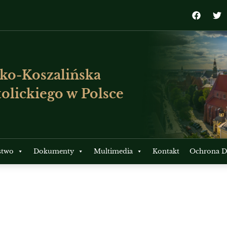
ko-Koszalińska
olickiego w Polsce
stwo
Dokumenty
Multimedia
Kontakt
Ochrona Dz