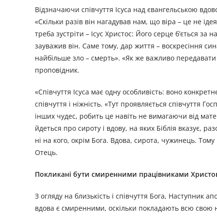
Відзначаючи співчуття Ісуса над євангельською вдо
«Скільки разів він нагадував нам, що віра – це не ідея
треба зустріти – Ісус Христос: Його серце б’ється за 
зауважив він. Саме тому, дар життя – воскресіння син
найбільше зло – смерть». «Як же важливо передавати 
проповідник.
«Співчуття Ісуса має одну особливість: воно конкретн
співчуття і ніжність. «Тут проявляється співчуття Гос
інших чудес, робить це навіть не вимагаючи від мате
йдеться про сироту і вдову, на яких Біблія вказує, ра
ні на кого, окрім Бога. Вдова, сирота, чужинець. Том
Отець.
Покликані бути смиренними працівниками Христо
З огляду на близькість і співчуття Бога, Наступник 
вдова є смиренними, оскільки покладають всю свою над