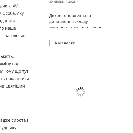
30 GRUDNIA 2025
/
икта XVI.
м Особа, яку
Декрет оновлення та
жданнь», –
доповнення складу
митрополичої літургійної
ило наше
комісії
 – наголосив
10 GRUDNIA 2025
/
Kalendarz
Декрет „Норми щодо
ькість,
вживання священичих риз у
дміну від
Перемисько-Варшавській
я? Тому що тут
Митрополії”
уть покластися
10 GRUDNIA 2025
/
лив Святіший
Декрет про відзначення
Великодня і всіх рухомих
свят за григоріанським
календарем
10 GRUDNIA 2025
/
 адже сирота і
будь-яку
Декрет проголошення та