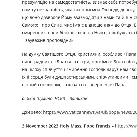
презумпцію на самодостатність, визнає себе потребую
нам ту незначність, яка так приємна Господу, дорогу,
що воно дозволяє Йому взаємодіяти з нами та й Він с
Самого; і про Сина, чиє ім’я є відношенням до Отця. 
смиренних: вони більше схожі на Нього, ніж будь-хто і
– зауважив проповідник.
На думку Святішого Отця, християни, особливо «Пап
виноградника. «Браття і сестри, просімо в Бога спів
на шляху співчуття і смирення Господь дарує нам сво
Їхні серця були душпастирськими, співчутливими і с
вічний спочинок», – сказав на завершення Папа.
о. Яків Шумило, ЧСВВ – Ватикан
Джерелo:
https://www.vaticannews.va/uk/pope/news/20
3 November 2023 Holy Mass, Pope Francis –
https://w