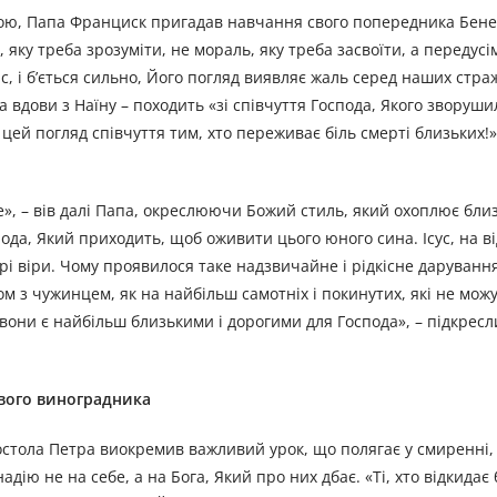
вою, Папа Франциск пригадав навчання свого попередника Бенед
, яку треба зрозуміти, не мораль, яку треба засвоїти, а передусі
нас, і б’ється сильно, Його погляд виявляє жаль серед наших стра
а вдови з Наїну – походить «зі співчуття Господа, Якого зворуш
цей погляд співчуття тим, хто переживає біль смерті близьких!»
е», – вів далі Папа, окреслюючи Божий стиль, який охоплює близ
пода, Який приходить, щоб оживити цього юного сина. Ісус, на ві
рі віри. Чому проявилося таке надзвичайне і рідкісне даруванн
зом з чужинцем, як на найбільш самотніх і покинутих, які не мож
у вони є найбільш близькими і дорогими для Господа», – підкрес
вого виноградника
апостола Петра виокремив важливий урок, що полягає у смиренні,
ію не на себе, а на Бога, Який про них дбає. «Ті, хто відкидає 