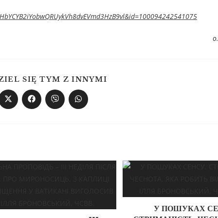
6HbYCYB2iYobwQRUykVh8dvEVmd3HzB9vl&id=100094242541075
о
ZIEL SIĘ TYM Z INNYMI
У ПОШУКАХ СЕ