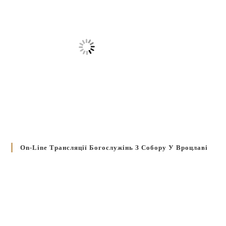
On-Line Трансляції Богослужінь З Собору У Вроцлаві