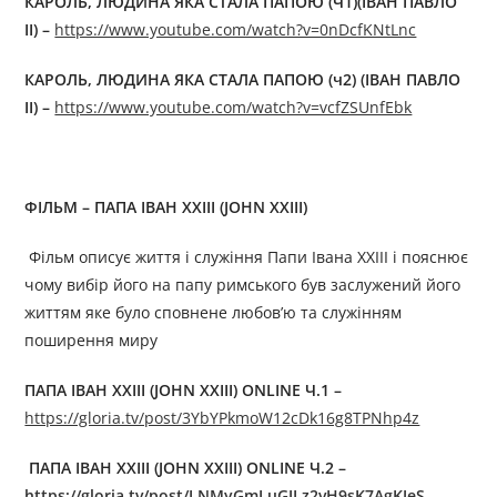
КАРОЛЬ, ЛЮДИНА ЯКА СТАЛА ПАПОЮ (Ч1)(ІВАН ПАВЛО
ІІ) –
https://www.youtube.com/watch?v=0nDcfKNtLnc
КАРОЛЬ, ЛЮДИНА ЯКА СТАЛА ПАПОЮ (ч2) (ІВАН ПАВЛО
ІІ) –
https://www.youtube.com/watch?v=vcfZSUnfEbk
ФІЛЬМ
– ПАПА ІВАН XXIII (JOHN XXIII)
Фільм описує життя і служіння Папи Івана XXIII і пояснює
чому вибір його на папу римського був заслужений його
життям яке було сповнене любов’ю та служінням
поширення миру
ПАПА ІВАН XXIII (JOHN XXIII) ONLINE Ч.1
–
https://gloria.tv/post/3YbYPkmoW12cDk16g8TPNhp4z
ПАПА ІВАН XXIII (JOHN XXIII) ONLINE Ч.2
–
https://gloria.tv/post/LNMyGmLuGJLz2vH9sK7AgKJeS