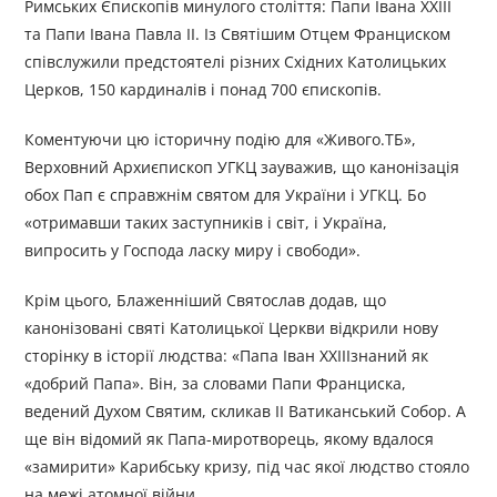
Римських Єпископів минулого століття: Папи Івана XXIII
та Папи Івана Павла II. Із Святішим Отцем Франциском
співслужили предстоятелі різних Східних Католицьких
Церков, 150 кардиналів і понад 700 єпископів.
Коментуючи цю історичну подію для «Живого.ТБ»,
Верховний Архиєпископ УГКЦ зауважив, що канонізація
обох Пап є справжнім святом для України і УГКЦ. Бо
«отримавши таких заступників і світ, і Україна,
випросить у Господа ласку миру і свободи».
Крім цього, Блаженніший Святослав додав, що
канонізовані святі Католицької Церкви відкрили нову
сторінку в історії людства: «Папа Іван XXIIIзнаний як
«добрий Папа». Він, за словами Папи Франциска,
ведений Духом Святим, скликав II Ватиканський Собор. А
ще він відомий як Папа-миротворець, якому вдалося
«замирити» Карибську кризу, під час якої людство стояло
на межі атомної війни.