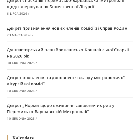
Декрет єпископів Перемисько-Варшавської митрополії
щодо звершування Божественної Літургії
6 LIPCA 2026
/
Декрет призначення нових членів Комісії зі Справ Родин
23 MARCA 2026
/
Душпастирський план Вроцлавсько-Кошалінської Єпархії
на 2026 рік
30 GRUDNIA 2025
/
Декрет оновлення та доповнення складу митрополичої
літургійної комісії
10 GRUDNIA 2025
/
Декрет „Норми щодо вживання священичих риз у
Перемисько-Варшавській Митрополії”
10 GRUDNIA 2025
/
Декрет про відзначення Великодня і всіх рухомих свят за
Kalendarz
григоріанським календарем