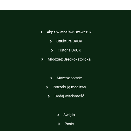
Abp Swiatosław Szewczuk
Struktura UKGK
Historia UKGK
Młodzież Greckokatolicka
Możesz pomóc
Potrzebuję modlitwy
Dodaj wiadomość
Święta
Posty