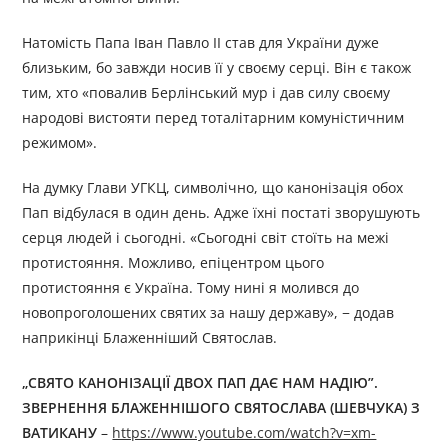
Натомість Папа Іван Павло II став для України дуже
близьким, бо завжди носив її у своєму серці. Він є також
тим, хто «повалив Берлінський мур і дав силу своєму
народові вистояти перед тоталітарним комуністичним
режимом».
На думку Глави УГКЦ, символічно, що канонізація обох
Пап відбулася в один день. Адже їхні постаті зворушують
серця людей і сьогодні. «Сьогодні світ стоїть на межі
протистояння. Можливо, епіцентром цього
протистояння є Україна. Тому нині я молився до
новопроголошених святих за нашу державу», − додав
наприкінці Блаженніший Святослав.
„СВЯТО КАНОНІЗАЦІЇ ДВОХ ПАП ДАЄ НАМ НАДІЮ”.
ЗВЕРНЕННЯ БЛАЖЕННІШОГО СВЯТОСЛАВА (ШЕВЧУКА) З
ВАТИКАНУ
–
https://www.youtube.com/watch?v=xm-