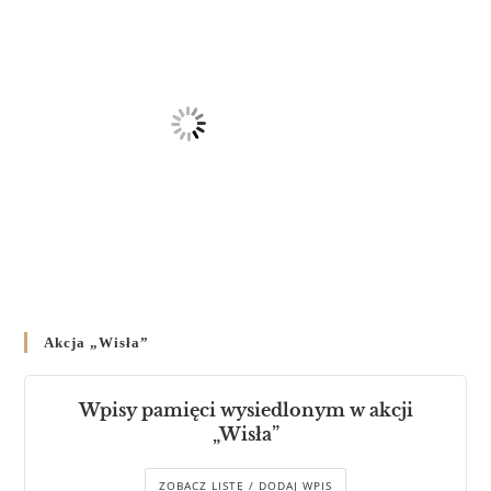
Akcja „Wisła”
Wpisy pamięci wysiedlonym w akcji
„Wisła”
ZOBACZ LISTĘ / DODAJ WPIS