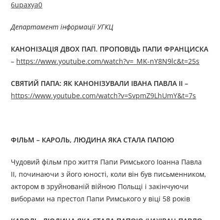
6upaxya0
Департамент інформації УГКЦ
КАНОНІЗАЦІЯ ДВОХ ПАП. ПРОПОВІДЬ ПАПИ ФРАНЦИСКА
–
https://www.youtube.com/watch?v=_MK-nY8N9lc&t=25s
СВЯТИЙ ПАПА: ЯК КАНОНІЗУВАЛИ ІВАНА ПАВЛА II –
https://www.youtube.com/watch?v=SvpmZ9LhUmY&t=7s
ФІЛЬМ – КАРОЛЬ, ЛЮДИНА ЯКА СТАЛА ПАПОЮ
Чудовий фільм про життя Папи Римського Іоанна Павла
II, починаючи з його юності, коли він був письменником,
актором в зруйнованій війною Польщі і закінчуючи
виборами на престол Папи Римського у віці 58 років