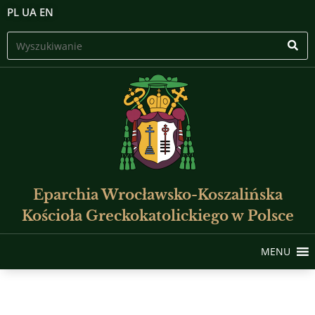
PL
UA
EN
Eparchia Wrocławsko-Koszalińska
Kościoła Greckokatolickiego w Polsce
MENU