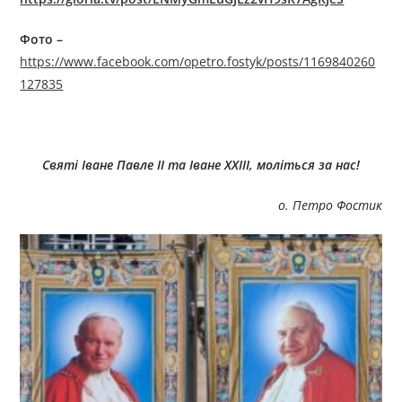
Фото –
https://www.facebook.com/opetro.fostyk/posts/1169840260
127835
Святі Іване Павле ІІ та Іване ХХІІІ, моліться за нас!
о. Петро Фостик