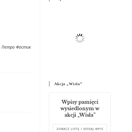
Родин
4 GRUDNIA 2024
/
Декрет владики Володимира
про утворення Комісії до
Справ Молоді та встановленя
складу Катихитичної Комісії
. Петро Фостик
18 PAŹDZIERNIKA 2024
/
Декрет „Проголошення та
оприлюднення постанов
Синоду Єпископів УГКЦ,
який відбувся у Зарваниці, в
Akcja „Wisła”
днях 2-12 липня 2024 р.”
4 PAŹDZIERNIKA 2024
/
Wpisy pamięci
Декрет єпископів
wysiedlonym w
Перемисько-Варшавської
akcji „Wisła”
Митрополії стосовно
звершування Божественної
літургії
ZOBACZ LISTĘ / DODAJ WPIS