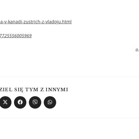
-v-kanadi-zustrich-z-vladoju.html
477725556005969
о
ZIEL SIĘ TYM Z INNYMI