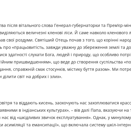
ва після вітального слова Генерал-губернаторки та Прем’єр-мін
виділяються величезні кленові ліси. Й саме навколо кленового л
вав свої роздуми. Святіший Отець почав з того, що корінні наро
ть про «працьовитість, завжди уважну до збереження землі та до
ся здатності слухати Бога, людей і природу, що особливо потр
стійним пришвидшенням», що веде до створення суспільства «по
ання, справжній смак стосунків, містику буття разом». Ми потре
 ділити світ на добрих і злих».
овітря та віддають кисень, заохочують нас захоплюватися крас
вними в індіанських культурах», – вів далі Папа, вказуючи на 
и нас від «шкідливих звичок експлуатування». Однак, у минулому
и асиміляції та емансипації», що включала систему шкіл-інтерн