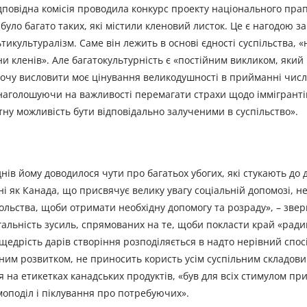
дповідна комісія проводила конкурс проекту національного прап
уло багато таких, які містили кленовий листок. Це є нагодою з
икультуралізм. Саме він лежить в основі єдності суспільства, «
и кленів». Але багатокультурність є «постійним викликом, який
і хочу висловити моє цінування великодушності в прийманні чис
, наголошуючи на важливості перемагати страхи щодо іммігрантів
тну можливість бути відповідально залученими в суспільство».
ів йому доводилося чути про багатьох убогих, які стукають до 
їні як Канада, що присвячує велику увагу соціальній допомозі, н
вольства, щоби отримати необхідну допомогу та розраду», – звер
гальність зусиль, спрямованих на те, щоби покласти край «ради
щедрість дарів створіння розподіляється в надто нерівний спосі
им розвитком, не приносить користь усім суспільним складовим
я на етикетках канадських продуктів, «був для всіх стимулом п
моподіл і піклування про потребуючих».