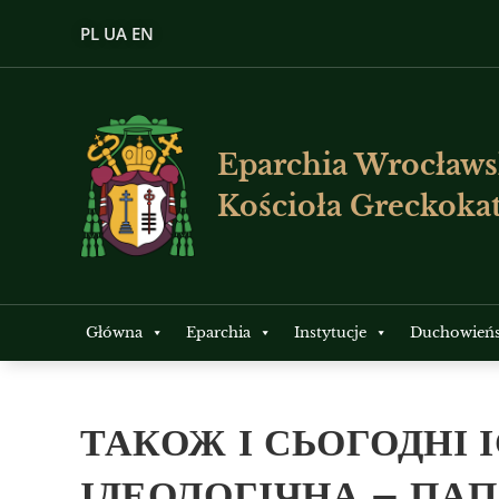
PL
UA
EN
Eparchia Wrocławs
Kościoła Greckokat
Główna
Eparchia
Instytucje
Duchowień
ТАКОЖ І СЬОГОДНІ 
ІДЕОЛОГІЧНА – ПА