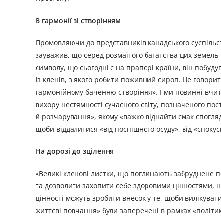
В гармонії зі створінням
Промовляючи до представників канадського суспільст
зауважив, що серед розмаїтого багатства цих земель 
символу, що сьогодні є на прапорі країни, він побуду
із кленів, з якого робити поживний сироп. Це говори
гармонійному баченню створіння». І ми повинні вчити
вихору нестямності сучасного світу, позначеного по
й розчарування», якому «важко віднайти смак спогляд
щоби віддалитися «від поспішного осуду», від «спокуси
На дорозі до зцілення
«Великі кленові листки, що поглинають забруднене п
та дозволити захопити себе здоровими цінностями, ная
цінності можуть зробити внесок у те, щоби вилікуват
життєві повчання» були заперечені в рамках «політик