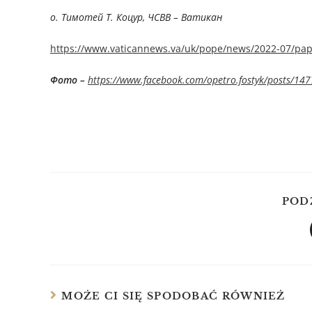
о. Тимотей Т. Коцур, ЧСВВ – Ватикан
https://www.vaticannews.va/uk/pope/news/2022-07/papa
Фото –
https://www.facebook.com/opetro.fostyk/posts/1
POD
MOŻE CI SIĘ SPODOBAĆ RÓWNIEŻ