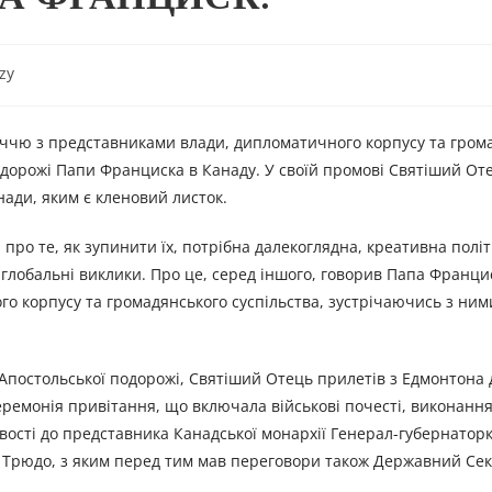
zy
річчю з представниками влади, дипломатичного корпусу та гром
одорожі Папи Франциска в Канаду. У своїй промові Святіший От
нади, яким є кленовий листок.
 про те, як зупинити їх, потрібна далекоглядна, креативна політ
а глобальні виклики. Про це, серед іншого, говорив Папа Франци
 корпусу та громадянського суспільства, зустрічаючись з ними
ї Апостольської подорожі, Святіший Отець прилетів з Едмонтона 
еремонія привітання, що включала військові почесті, виконання 
ивості до представника Канадської монархії Генерал-губернато
м Трюдо, з яким перед тим мав переговори також Державний Се