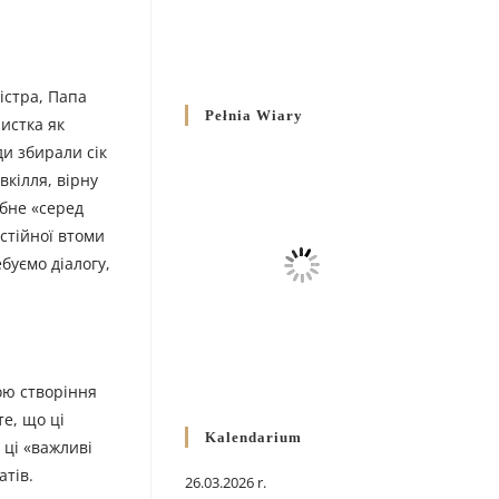
істра, Папа
Pełnia Wiary
истка як
ди збирали сік
вкілля, вірну
ібне «серед
стійної втоми
буємо діалогу,
ою створіння
те, що ці
Kalendarium
 ці «важливі
атів.
26.03.2026 r.