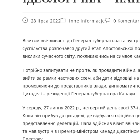
28 lipca 2022
Inne informacje
0 Komentar
Візитом ввічливості до Генерал-губернатора та зуст
суспільства розпочався другий етап Апостольської п
виклики сучасного світу, покликаючись на символ Ка
Потрібно запитувати не про те, як провадити війни, а
вийти за рамки часткових схем, аби дати відповіді н
промовляючи до представників влади, дипломатичного
Цитаделі – резиденції Генерал-губернатора Канади.
У середу, 27 липня 2022 р., четвертий день своєї 37-
Коли він прибув до цитаделі, де відбулася офіційна ц
представлення делегацій. Папа здійснив візит ввічл
та мав зустріч з Прем’єр-міністром Канади Джастіно
Престолу.