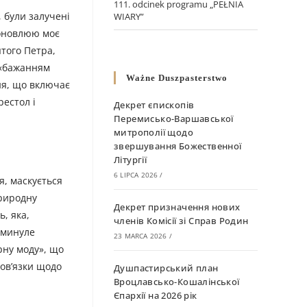
111. odcinek programu „PEŁNIA
, були залучені
WIARY”
 поновлюю моє
того Петра,
 «бажанням
Ważne Duszpasterstwo
ня, що включає
естол і
Декрет єпископів
Перемисько-Варшавської
митрополії щодо
звершування Божественної
Літургії
6 LIPCA 2026
/
я, маскується
природну
Декрет призначення нових
ь, яка,
членів Комісії зі Справ Родин
 минуле
23 MARCA 2026
/
рну моду», що
бов’язки щодо
Душпастирський план
Вроцлавсько-Кошалінської
Єпархії на 2026 рік