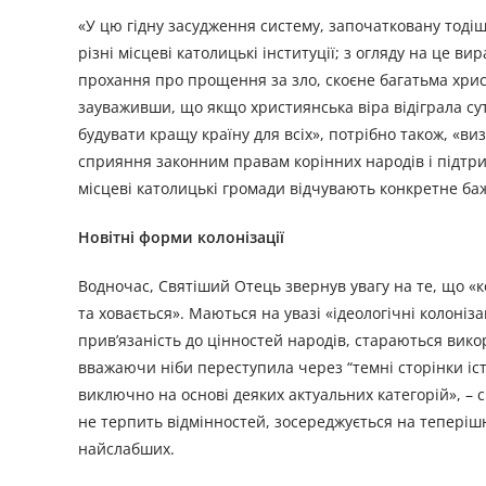
«У цю гідну засудження систему, започатковану тодіш
різні місцеві католицькі інституції; з огляду на це 
прохання про прощення за зло, скоєне багатьма хрис
зауваживши, що якщо християнська віра відіграла с
будувати кращу країну для всіх», потрібно також, «в
сприяння законним правам корінних народів і підтр
місцеві католицькі громади відчувають конкретне ба
Новітні форми колонізації
Водночас, Святіший Отець звернув увагу на те, що «к
та ховається». Маються на увазі «ідеологічні колоніз
прив’язаність до цінностей народів, стараються викорі
вважаючи ніби переступила через “темні сторінки істо
виключно на основі деяких актуальних категорій», –
не терпить відмінностей, зосереджується на теперішн
найслабших.