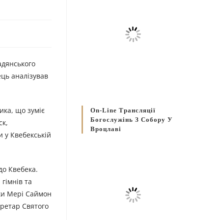
адянського
ець аналізував
ика, що зуміє
On-Line Трансляції
Богослужінь З Собору У
ск,
Вроцлаві
 у Квебекській
до Квебека.
гімнів та
рки Мері Саймон
кретар Святого