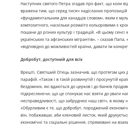
Наступник святого Петра згадав про факт, що коли ві
вражена тим, що серед тисяч надісланих пропозицій б
«фундаментальним для канадців словом», яким є мульт
композитного, наскільки розмаїто кольоровими є крон
пошани до різних культур і традицій. «В цьому сенс
українських та афганських мігрантів», – сказав Папа
«відповідно до можливостей країни, давати їм конкре
Добробут, доступний для всіх
Врешті, Святіший Отець зазначив, що протягом цих дн
парафій. «Також і в такій розвинутій і просунутій кра
бездомних, які вдаються до церков і до банків продо
підкреслюючи, що це спонукає нас взяти до уваги на
несправедливості, що забруднює наш світ», в якому «
«Обурливим є те, що добробут, породжений економічн
він, побажавши, аби кленовий листок, який друкуєтьс
економічні та соціальні рішення, спрямовані на взає