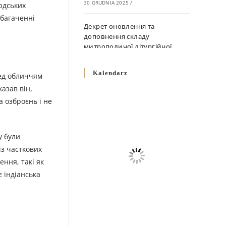
30 GRUDNIA 2025
/
юдських
збагаченні
Декрет оновлення та
доповнення складу
митрополичої літургійної
комісії
10 GRUDNIA 2025
/
Kalendarz
ред обличчям
азав він,
Декрет „Норми щодо
а озброєнь і не
вживання священичих риз у
Перемисько-Варшавській
Митрополії”
10 GRUDNIA 2025
/
у були
із часткових
Декрет про відзначення
ення, такі як
Великодня і всіх рухомих
є індіанська
свят за григоріанським
календарем
10 GRUDNIA 2025
/
Декрет проголошення та