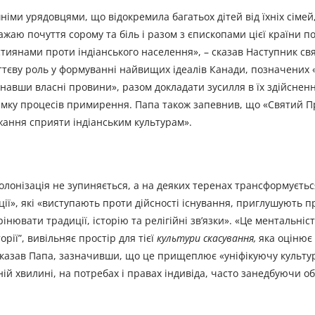
німи урядовцями, що відокремила багатьох дітей від їхніх сімей
виражаю почуття сорому та біль і разом з єпископами цієї країни
тиянами проти індіанського населення», – сказав Наступник свя
уттєву роль у формуванні найвищих ідеалів Канади, позначених
изнавши власні провини», разом докладати зусилля в їх здійснен
имку процесів примирення. Папа також запевнив, що «Святий Пр
жання сприяти індіанським культурам».
олонізація не зупиняється, а на деяких теренах трансформуєтьс
ації», які «виступають проти дійсності існування, приглушують 
нювати традиції, історію та релігійні зв’язки». «Це ментальніст
рії”, вивільняє простір для тієї
культури скасування,
яка оцінює
 сказав Папа, зазначивши, що це прищеплює «уніфікуючу культу
ій хвилині, на потребах і правах індивіда, часто занедбуючи о