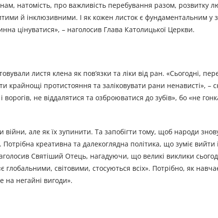
 нам, натомість, про важливість перебування разом, розвитку л
ритими й інклюзивними. І як кожен листок є фундаментальним у 
овинна цінуватися», – наголосив Глава Католицької Церкви.
овували листя клена як пов’язки та ліки від ран. «Сьогодні, пе
ти крайнощі протистояння та заліковувати рани ненависті», – ск
 ворогів, не віддалятися та озброюватися до зубів», бо «не гонк
 війни, але як їх зупинити. Та запобігти тому, щоб народи знов
 Потрібна креативна та далекоглядна політика, що зуміє вийти 
наголосив Святіший Отець, нагадуючи, що великі виклики сьогод
«є глобальними, світовими, стосуються всіх». Потрібно, як навча
не на негайні вигоди».