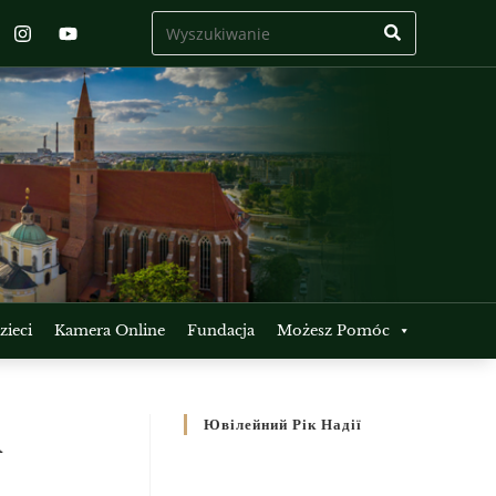
ieci
Kamera Online
Fundacja
Możesz Pomóc
А
Ювілейний Рік Надії