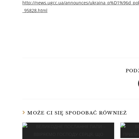
http://news.ugcc.ua/announces/ukraina_p%D1%96d_po
_95828.html
POD
MOŻE CI SIĘ SPODOBAĆ RÓWNIEŻ