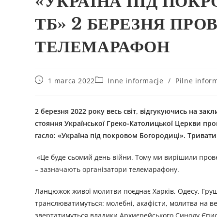
«УКРАЇНА ПІД ПОКР
ТБ» 2 БЕРЕЗНЯ ПР
ТЕЛЕМАРАФОН
1 marca 2022
Inne informacje
/
Pilne infor
2 березня 2022 року весь світ, відгукуючись на за
стояння Української Греко-Католицької Церкви пр
гасло: «Україна під покровом Богородиці». Триватим
«Це буде сьомий день війни. Тому ми вирішили пров
– зазначають організатори телемарафону.
Ланцюжок живої молитви поєднає Харків, Одесу, Груші
транслюватимуться: молебні, акафісти, молитва на в
звертатимуться владики Архиєрейського Синоду Єписк