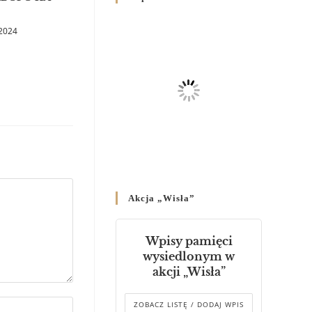
Родин
4 GRUDNIA 2024
/
 2024
Декрет владики Володимира
про утворення Комісії до
Справ Молоді та встановленя
складу Катихитичної Комісії
18 PAŹDZIERNIKA 2024
/
Декрет „Проголошення та
оприлюднення постанов
Синоду Єпископів УГКЦ,
який відбувся у Зарваниці, в
Akcja „Wisła”
днях 2-12 липня 2024 р.”
4 PAŹDZIERNIKA 2024
/
Wpisy pamięci
Декрет єпископів
wysiedlonym w
Перемисько-Варшавської
akcji „Wisła”
Митрополії стосовно
звершування Божественної
літургії
ZOBACZ LISTĘ / DODAJ WPIS