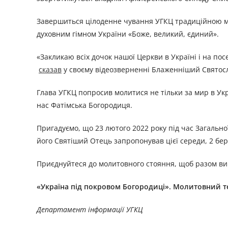
Завершиться цілоденне чування УГКЦ традиційною мо
духовним гімном України «Боже, великий, єдиний».
«Закликаю всіх дочок нашої Церкви в Україні і на посе
сказав
у своєму відеозверненні Блаженніший Святос
Глава УГКЦ попросив молитися не тільки за мир в Укра
нас Фатімська Богородиця.
Пригадуємо, що 23 лютого 2022 року під час Загально
його Святіший Отець запропонував цієї середи, 2 бер
Приєднуйтеся до молитовного стояння, щоб разом ви
«Україна під покровом Богородиці». Молитовний те
Департамент інформації УГКЦ