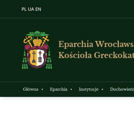
PL
UA
EN
Eparchia Wrocławs
Kościoła Greckokat
Główna
Eparchia
Instytucje
Duchowień