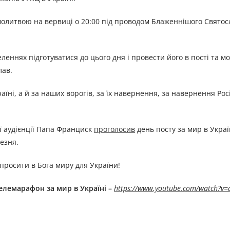
литвою на вервиці о 20:00 під проводом Блаженнішого Святос
леннях підготуватися до цього дня і провести його в пості та мо
лав.
їні, а й за наших ворогів, за їх навернення, за навернення Росі
ї аудієнції Папа Франциск
проголосив
день посту за мир в Украї
езня.
просити в Бога миру для України!
лемарафон за мир в Україні –
https://www.youtube.com/watch?v=