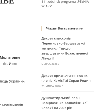
ИВЕ
111. odcinek programu „PEŁNIA
WIARY”
Ważne Duszpasterstwo
Декрет єпископів
Перемисько-Варшавської
митрополії щодо
звершування Божественної
. Молитовне
Літургії
ні». Його
6 LIPCA 2026
/
Декрет призначення нових
членів Комісії зі Справ Родин
ісць України»,
23 MARCA 2026
/
Душпастирський план
Вроцлавсько-Кошалінської
о молільників
Єпархії на 2026 рік