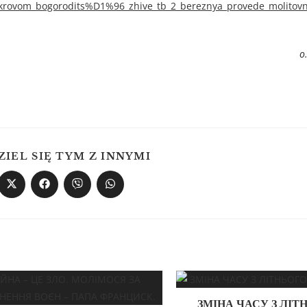
krovom_bogorodits%D1%96_zhive_tb_2_bereznya_provede_molitovn
о
ZIEL SIĘ TYM Z INNYMI
ЗМІНА ЧАСУ З ЛІТ