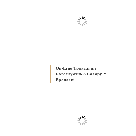
On-Line Трансляції
Богослужінь З Собору У
Вроцлаві