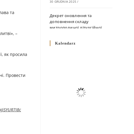
30 GRUDNIA 2025
/
лава та
Декрет оновлення та
доповнення складу
митрополичої літургійної
литві», –
комісії
10 GRUDNIA 2025
/
Kalendarz
ї, як просила
Декрет „Норми щодо
вживання священичих риз у
Перемисько-Варшавській
Митрополії”
ні. Провести
10 GRUDNIA 2025
/
Декрет про відзначення
Великодня і всіх рухомих
свят за григоріанським
aJiSYUR7I8c
календарем
10 GRUDNIA 2025
/
Декрет проголошення та