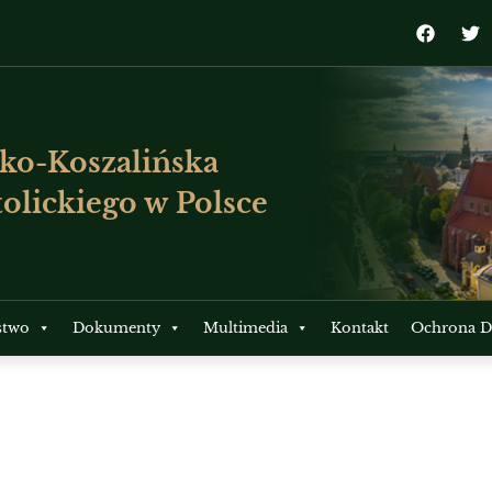
ko-Koszalińska
olickiego w Polsce
stwo
Dokumenty
Multimedia
Kontakt
Ochrona Dz