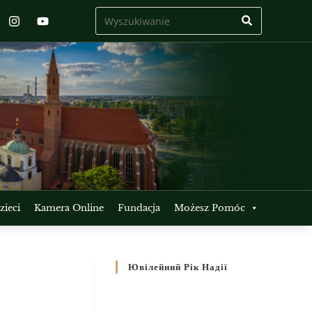
ieci
Kamera Online
Fundacja
Możesz Pomóc
Ювілейний Рік Надії