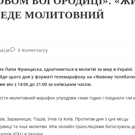
ОВОМ БОГОРОДИЦІ». «Ж
ОВЕДЕ МОЛИТОВНИЙ
macje
0 Komentarzy
клик Папи Франциска, єднатиметься в молитві за мир в Україні
ойде цього дня у форматі телемарафону на «Живому телебачен
е він з 14:00 до 21:00 за київським часом.
ести молитовний марафон упродовж семи годин і поєднати сім м
в, Зарваницю, Гошів, Унів та Київ. Протягом дня з цих місць
ервиці та інші молитви. Між онлайн-трансляціями богослужінь д
опів УГКЦ в Україні.