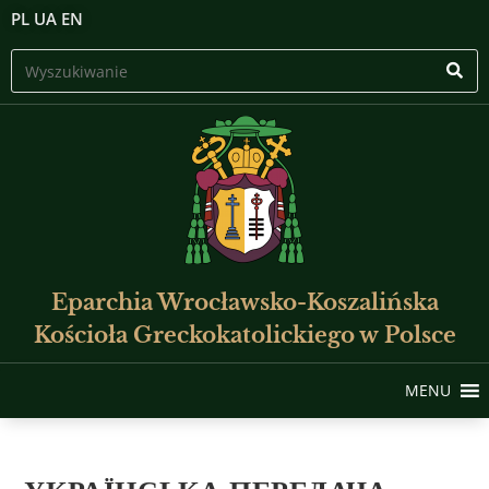
PL
UA
EN
Eparchia Wrocławsko-Koszalińska
Kościoła Greckokatolickiego w Polsce
MENU