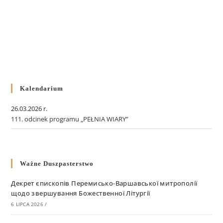
Kalendarium
26.03.2026 r.
111. odcinek programu „PEŁNIA WIARY”
Ważne Duszpasterstwo
Декрет єпископів Перемисько-Варшавської митрополії
щодо звершування Божественної Літургії
6 LIPCA 2026
/