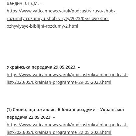
Вандич, СНДМ. –
https://www.vaticannews.va/uk/podcast/viruyu-shob-
rozumity-rozumiyu-shob-viryty/2023/05/slovo-sho-
ozhyvlyaye-biblijni-rozdumy-2.html
Українська передача
29
.0
5
.2023. –
https://www.vaticannews.va/uk/podcast/ukrainian-podcast-
list/2023/05/ukrainian-programme-29-05-2023.html
(1)
Слово, що оживляє. Біблійні роздуми
–
Українська
передача
22
.0
5
.2023. –
https://www.vaticannews.va/uk/podcast/ukrainian-podcast-
list/2023/05/ukrainian-programme-22-05-2023.html