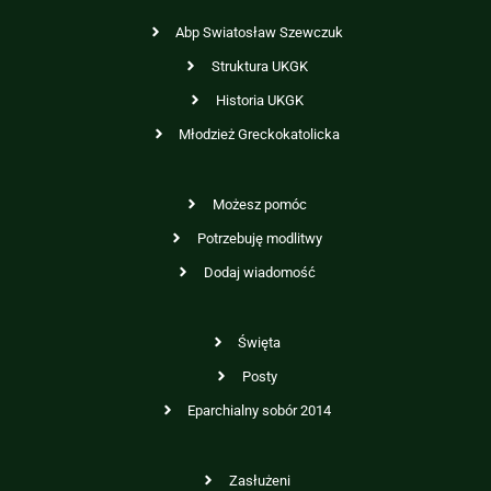
Abp Swiatosław Szewczuk
Struktura UKGK
Historia UKGK
Młodzież Greckokatolicka
Możesz pomóc
Potrzebuję modlitwy
Dodaj wiadomość
Święta
Posty
Eparchialny sobór 2014
Zasłużeni