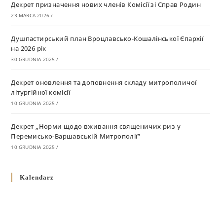
Декрет призначення нових членів Комісії зі Справ Родин
23 MARCA 2026
/
Душпастирський план Вроцлавсько-Кошалінської Єпархії
на 2026 рік
30 GRUDNIA 2025
/
Декрет оновлення та доповнення складу митрополичої
літургійної комісії
10 GRUDNIA 2025
/
Декрет „Норми щодо вживання священичих риз у
Перемисько-Варшавській Митрополії”
10 GRUDNIA 2025
/
Декрет про відзначення Великодня і всіх рухомих свят за
Kalendarz
григоріанським календарем
10 GRUDNIA 2025
/
Декрет проголошення та оприлюдення постанов Синоду