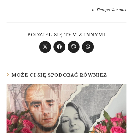
о. Петро Фостик
PODZIEL SIĘ TYM Z INNYMI
MOŻE CI SIĘ SPODOBAĆ RÓWNIEŻ