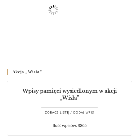
Akcja „Wisła”
Wpisy pamięci wysiedlonym w akcji
„Wisła”
ZOBACZ LISTĘ / DODAJ WPIS
Ilość wpisów: 3865