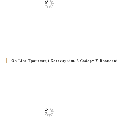
On-Line Трансляції Богослужінь З Собору У Вроцлаві