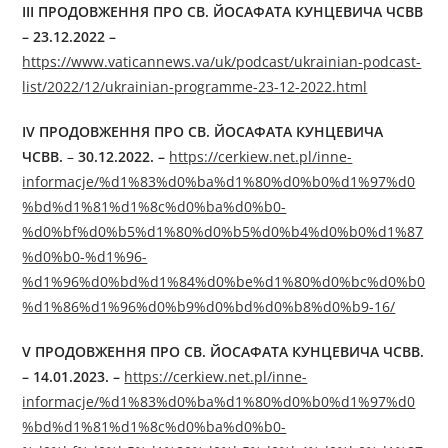
III ПРОДОВЖЕННЯ ПРО СВ. ЙОСАФАТА КУНЦЕВИЧА ЧСВВ
– 23.12.2022
–
https://www.vaticannews.va/uk/podcast/ukrainian-podcast-
list/2022/12/ukrainian-programme-23-12-2022.html
IV ПРОДОВЖЕННЯ ПРО СВ. ЙОСАФАТА КУНЦЕВИЧА
ЧСВВ.
–
30.12.2022. –
https://cerkiew.net.pl/inne-
informacje/%d1%83%d0%ba%d1%80%d0%b0%d1%97%d0
%bd%d1%81%d1%8c%d0%ba%d0%b0-
%d0%bf%d0%b5%d1%80%d0%b5%d0%b4%d0%b0%d1%87
%d0%b0-%d1%96-
%d1%96%d0%bd%d1%84%d0%be%d1%80%d0%bc%d0%b0
%d1%86%d1%96%d0%b9%d0%bd%d0%b8%d0%b9-16/
V ПРОДОВЖЕННЯ ПРО СВ. ЙОСАФАТА КУНЦЕВИЧА ЧСВВ.
– 14.01.2023. –
https://cerkiew.net.pl/inne-
informacje/%d1%83%d0%ba%d1%80%d0%b0%d1%97%d0
%bd%d1%81%d1%8c%d0%ba%d0%b0-