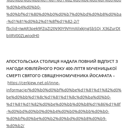
%d0%b4%d0%b0-
%d0%bf%d1%80%d0%b0%d0%b7%d0%bd%d0%b8%d0%ba
-%d1%81%d0%b2%d1%8f%d1%82-2/?
fbclid=IwAR3pek9FZqZI2tN90Y9VYmXilxkJngSbSOj_X36ZurDt
bIIRV00ZLwiodH0
АПОСТОЛЬСЬКА СТОЛИЦЯ НАДАЛА ПОВНИЙ ВІДПУСТ З
НАГОДИ ЮВІЛЕЙНОГО РОКУ 400-ЛІТТЯ МУЧЕНИЦЬКОЇ
СМЕРТІ СВЯТОГО СВЯЩЕННОМУЧЕНИКА ЙОСАФАТА –
https://cerkiew.net.pl/inne-
informacje/%d0%b0%d0%bf%d0%be%d1%81%d1%82%d0%
be%d0%bb%d1%8c%d1%81%d1%8c%d0%ba%d0%b0-
%d1%81%d1%82%d0%be%d0%bb%d0%b8%d1%86%d1%8f
-%d0%bd%d0%b0%d0%b4%d0%b0%d0%bb%d0%b0-
%d0%bf%d0%be%d0%b2%d0%bd%d0%b8%d0%b9-
%d0%b2/