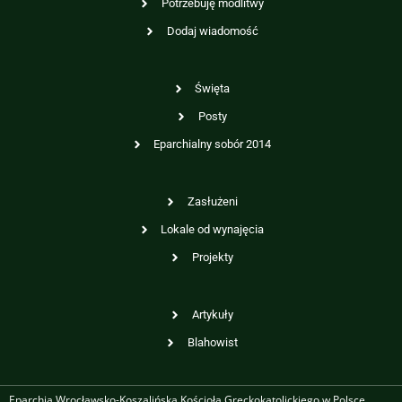
Potrzebuję modlitwy
Dodaj wiadomość
Święta
Posty
Eparchialny sobór 2014
Zasłużeni
Lokale od wynajęcia
Projekty
Artykuły
Blahowist
Eparchia Wrocławsko-Koszalińska Kościoła Greckokatolickiego w Polsce.