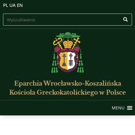
PL
UA
EN
Eparchia Wrocławsko-Koszalińska
Kościoła Greckokatolickiego w Polsce
MENU