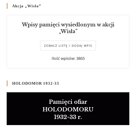
Akcja „Wisła”
Wpisy pamięci wysiedlonym w akcji
„Wisła”
ZOBACZ LISTĘ / DODAJ WPIS
Ilość wpisów: 3865
HOLODOMOR 1932-33
Pamięci ofiar
HOLODOMORU
1932-33 r.