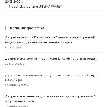
26.03.2026 r.
111. odcinek programu „PEŁNIA WIARY”
Ważne Duszpasterstwo
Декрет єпископів Перемисько-Варшавської митрополії
щодо звершування Божественної Літургії
6 LIPCA 2026
/
Декрет призначення нових членів Комісії зі Справ Родин
23 MARCA 2026
/
Душпастирський план Вроцлавсько-Кошалінської Єпархії
на 2026 рік
30 GRUDNIA 2025
/
Декрет оновлення та доповнення складу митрополичої
літургійної комісії
10 GRUDNIA 2025
/