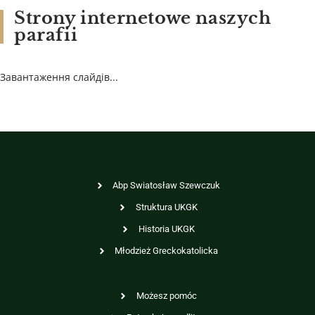
Strony internetowe naszych
parafii
Завантаження слайдів...
Abp Swiatosław Szewczuk
Struktura UKGK
Historia UKGK
Młodzież Greckokatolicka
Możesz pomóc