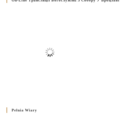
On-Line Трансляції Богослужінь З Собору У Вроцлаві
Pełnia Wiary