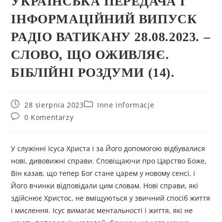
УКРАЇНСЬКА ПЕРЕДАЧА І
ІНФОРМАЦІЙНИЙ ВИПУСК
РАДІО ВАТИКАНУ 28.08.2023. –
СЛОВО, ЩО ОЖИВЛЯЄ.
БІБЛІЙНІ РОЗДУМИ (14).
28 sierpnia 2023
Inne informacje
0 Komentarzy
У служінні Ісуса Христа і за Його допомогою відбувалися
нові, дивовижні справи. Cповіщаючи про Царство Боже,
Він казав, що тепер Бог стане царем у новому сенсі, і
Його вчинки відповідали цим словам. Нові справи, які
здійснює Христос, не вміщуються у звичний спосіб життя
і мислення. Ісус вимагає ментальності і життя, які не