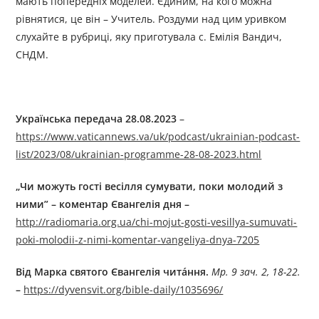
мають попередніх моделей. Єдиним, на кого можна
рівнятися, це він – Учитель. Роздуми над цим уривком
слухайте в рубриці, яку приготувала с. Емілія Вандич,
СНДМ.
Українська передача 28.08.2023
–
https://www.vaticannews.va/uk/podcast/ukrainian-podcast-
list/2023/08/ukrainian-programme-28-08-2023.html
„Чи можуть гості весілля сумувати, поки молодий з
ними” – коментар Євангелія дня –
http://radiomaria.org.ua/chi-mojut-gosti-vesillya-sumuvati-
poki-molodii-z-nimi-komentar-vangeliya-dnya-7205
Від Марка святого Євангелія читáння.
Мр. 9 зач. 2, 18-22.
–
https://dyvensvit.org/bible-daily/1035696/