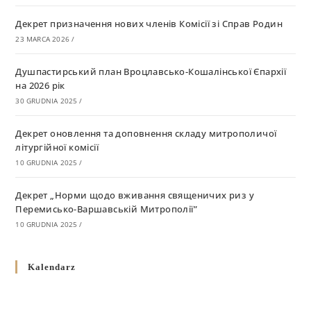
Декрет призначення нових членів Комісії зі Справ Родин
23 MARCA 2026
/
Душпастирський план Вроцлавсько-Кошалінської Єпархії
на 2026 рік
30 GRUDNIA 2025
/
Декрет оновлення та доповнення складу митрополичої
літургійної комісії
10 GRUDNIA 2025
/
Декрет „Норми щодо вживання священичих риз у
Перемисько-Варшавській Митрополії”
10 GRUDNIA 2025
/
Декрет про відзначення Великодня і всіх рухомих свят за
Kalendarz
григоріанським календарем
10 GRUDNIA 2025
/