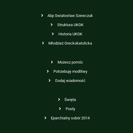
Abp Swiatosław Szewczuk
Struktura UKGK
Historia UKGK
Młodzież Greckokatolicka
Możesz pomóc
Potrzebuję modlitwy
Dodaj wiadomość
Święta
Posty
Eparchialny sobór 2014