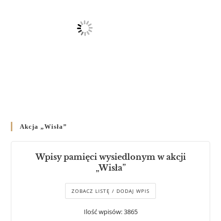
Akcja „Wisła”
Wpisy pamięci wysiedlonym w akcji
„Wisła”
ZOBACZ LISTĘ / DODAJ WPIS
Ilość wpisów: 3865