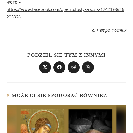
Фото –
https://www.facebook.com/opetro.fostyk/posts/1742398626
205326
о. Петро Фостик
PODZIEL SIĘ TYM Z INNYMI
MOŻE CI SIĘ SPODOBAĆ RÓWNIEŻ