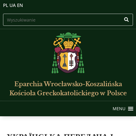
PL
UA
EN
Eparchia Wrocławsko-Koszalińska
Kościoła Greckokatolickiego w Polsce
MENU