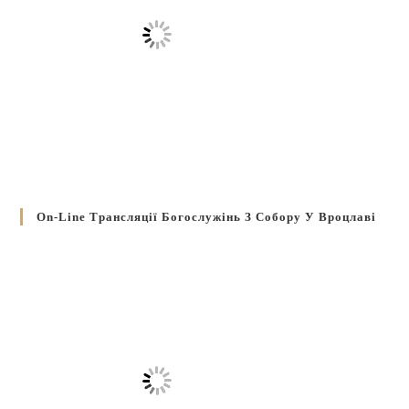
On-Line Трансляції Богослужінь З Собору У Вроцлаві