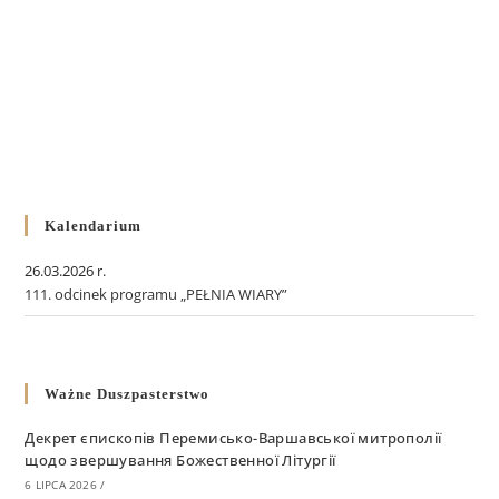
Kalendarium
26.03.2026 r.
111. odcinek programu „PEŁNIA WIARY”
Ważne Duszpasterstwo
Декрет єпископів Перемисько-Варшавської митрополії
щодо звершування Божественної Літургії
6 LIPCA 2026
/