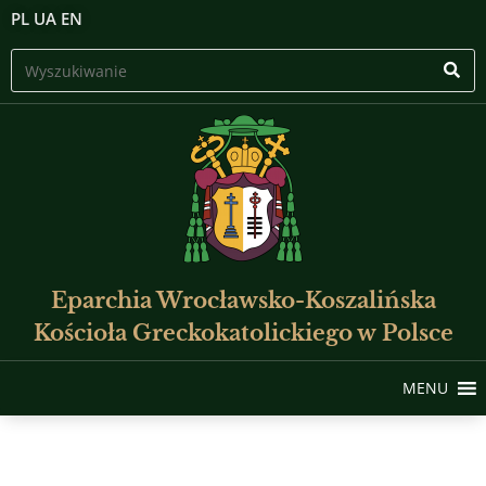
PL
UA
EN
Eparchia Wrocławsko-Koszalińska
Kościoła Greckokatolickiego w Polsce
MENU