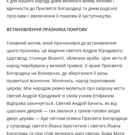
є для нашого народу днем великого вияву любови і
вдячности до Пресвятої Богородиці та днем радісної
прослави і звеличення її покрова й заступництва.
ВСТАНОВЛЕННЯ ПРАЗНИКА ПОКРОВУ
Головний мотив, який причинився до встановлення
цього празника, це видіння святого Андрія Юродивого.
Царгород, столицю Візантії, облягали араби. Ціле місто й
народ перебували у великій тривозі. У храмі Пресвятої
Богородиці на Влахернах, де зберігалася її риза,
правиться всеночне. Молячись, народ переповнив
церкву. Між народом ревно молиться про охорону міста
святий Андрій Юродивий зі своїм учнем Епіфанієм.
Відправа закінчується. Святий Андрій бачить, як від
царських дверей — так звалися у греків головні вхідні
двері церкви — йде світлом осяяна Пресвята Богородиця
у супроводі святого Йоана Хрестителя і святого Йоана
Богослова та при співі великого хору святих. Божа Мати