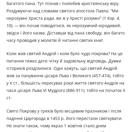
багатого пана. Тут пізнав і полюбив християнську віру.
Роздумуючи над словами святого апостола Павла: “Ми
нерозумні Христа ради, ви ж у Христі розумні”
(1 Кор. 4,
10), —
він почав поводитися, як нерозумний-юродивий,
звідси і його назва. Діставши від пана свободу, він багато
часу проводив у молитві й читанні святих книг.
Коли жив святий Андрій і коли було чудо покрова? На це
питання тяжко дати чітку й задовільну відповідь. Думки
істориків розділилися. Одні кажуть, що святий Андрій
жив за панування цісаря Льва І Великого (457-474), тобто
у V ст., більшість пересуває роки життя святого Андрія на
часи цісаря Льва VI Мудрого (886-911), тобто на початок X
ст.
Свято Покрову у греків було місцевим празником і після
падін­ня Царгорода в 1453 р. його перестали святкувати.
Не знати також, чому якраз 1 жовтня стало днем