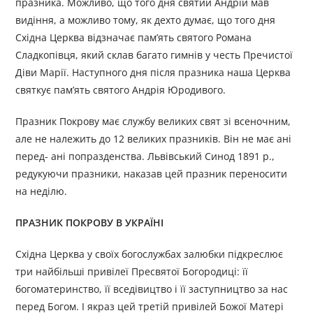
празника. Можливо, що того дня святий Андрій мав
видіння, а можливо тому, як дехто думає, що того дня
Східна Церква відзначає пам’ять святого Романа
Сладкопівця, який склав багато гимнів у честь Пречистої
Діви Марії. Наступного дня після празника наша Церква
святкує пам’ять святого Андрія Юродивого.
Празник Покрову має службу великих свят зі всеночним,
але не належить до 12 великих празників. Він не має ані
перед- ані попразденства. Львівський Синод 1891 p.,
редукуючи празники, наказав цей празник переносити
на неділю.
ПРАЗНИК ПОКРОВУ В УКРАЇНІ
Східна Церква у своїх богослужбах залюбки підкреслює
три найбільші привілеї Пресвятої Богородиці: її
богоматеринство, її вседівицтво і її заступництво за нас
перед Богом. І якраз цей третій привілей Божої Матері