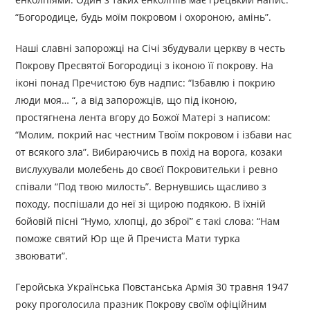
“Богородице, будь моїм покровом і охороною, амінь”.
Наші славні запорожці на Січі збудували церкву в честь
Покрову Пресвятої Богородиці з іконою її покрову. На
іконі понад Пречистою був надпис: “Ізбавлю і покрию
люди моя… “, а від запорожців, що під іконою,
простягнена лента вгору до Божої Матері з написом:
“Молим, покрий нас честним Твоїм покровом і ізбави нас
от всякого зла”. Вибираючись в похід на ворога, козаки
вислухували молебень до своєї Покровительки і ревно
співали “Под твою милость”. Вернувшись щасливо з
походу, поспішали до неї зі щирою подякою. В їхній
бойовій пісні “Нумо, хлопці, до зброї” є такі слова: “Нам
поможе святий Юр ще й Пречиста Мати турка
звоювати”.
Геройська Українська Повстанська Армія 30 травня 1947
року проголосила празник Покрову своїм офіційним