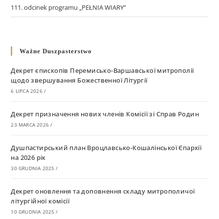
111. odcinek programu „PEŁNIA WIARY”
Ważne Duszpasterstwo
Декрет єпископів Перемисько-Варшавської митрополії
щодо звершування Божественної Літургії
6 LIPCA 2026
/
Декрет призначення нових членів Комісії зі Справ Родин
23 MARCA 2026
/
Душпастирський план Вроцлавсько-Кошалінської Єпархії
на 2026 рік
30 GRUDNIA 2025
/
Декрет оновлення та доповнення складу митрополичої
літургійної комісії
10 GRUDNIA 2025
/