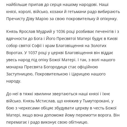
найбільше припав до серця нашому народові. Наші
князі, королі, військо, козаки й гетьмани радо вибирають
Пречисту Діву Марію за свою покровительку й опікунку.
Князь Ярослав Мудрий у 1036 році розбиває печенігів і з
вдячности до Бога і Його Пресвятої Матері будує в Києві
собор святої Софії і храм Благовіщення на Золотих
Воротах. У 1037 році у церкві Благовіщення він віддає
увесь народ під опіку Божої Матері. І так, з волі нашого
монарха Пресвята Богородиця стає офіційною
Заступницею, Покровителькою і Царицею нашого
народу.
До неї в тяжкі хвилини звертаються наші князі і їхнє
військо. Князь Мстислав, що княжив у Тьмуторокані, у
бою з черкесами обіцяє збудувати церкву в честь Божої
Матері, якщо вона допоможе йому перемогти ворога. Він
перемагає і радо виконує свою обітницю.