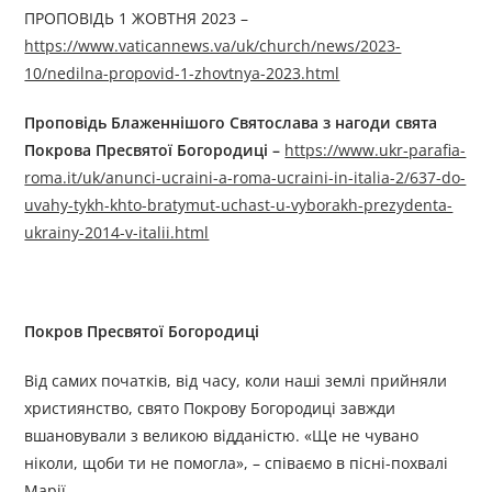
ПРОПОВІДЬ 1 ЖОВТНЯ 2023 –
https://www.vaticannews.va/uk/church/news/2023-
10/nedilna-propovid-1-zhovtnya-2023.html
Проповідь Блаженнішого Святослава з нагоди свята
Покрова Пресвятої Богородиці –
https://www.ukr-parafia-
roma.it/uk/anunci-ucraini-a-roma-ucraini-in-italia-2/637-do-
uvahy-tykh-khto-bratymut-uchast-u-vyborakh-prezydenta-
ukrainy-2014-v-italii.html
Покров Пресвятої Богородиці
Від самих початків, від часу, коли наші землі прийняли
християнство, свято Покрову Богородиці завжди
вшановували з великою відданістю. «Ще не чувано
ніколи, щоби ти не помогла», – співаємо в пісні-похвалі
Марії.