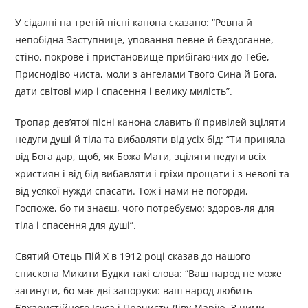
У сідалні на третій пісні канона сказано: “Ревна й
непобідна Заступнице, уповання певне й бездоганне,
стіно, покрове і пристановище прибігаючих до Тебе,
Приснодіво чиста, моли з ангелами Твого Сина й Бога,
дати світові мир і спасення і велику милість”.
Тропар дев’ятої пісні канона славить її привілей зціляти
недуги душі й тіла та вибавляти від усіх бід: “Ти приняла
від Бога дар, щоб, як Божа Мати, зціляти недуги всіх
християн і від бід вибавляти і гріхи прощати і з неволі та
від усякої нужди спасати. Тож і нами не погорди,
Госпоже, бо ти знаєш, чого потребуємо: здоров-ля для
тіла і спасення для душі”.
Святий Отець Пій X в 1912 році сказав до нашого
єпископа Микити Будки такі слова: “Ваш народ не може
загинути, бо має дві запоруки: ваш народ любить
Євхаристійного Ісуса і Пречисту Діву Марію. З цими