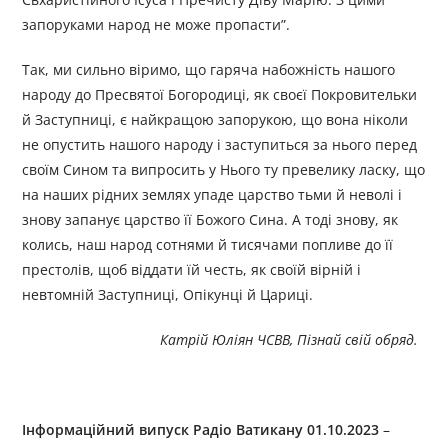
запоруками народ не може пропасти”.
Так, ми сильно віримо, що гаряча набожність нашого
народу до Пресвятої Богородиці, як своєї Покровительки
й Заступниці, є найкращою запорукою, що вона ніколи
не опустить нашого народу і заступиться за нього перед
своїм Сином та випросить у Нього ту превелику ласку, що
на наших рідних землях упаде царство тьми й неволі і
знову запанує царство її Божого Сина. А тоді знову, як
колись, наш народ сотнями й тисячами попливе до її
престолів, щоб віддати їй честь, як своїй вірній і
невтомній Заступниці, Опікунці й Цариці.
Катрій Юліян ЧСВВ, Пізнай свій обряд.
Інформаційний випуск Радіо Ватикану 01.10.2023
–