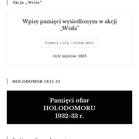
Akcja „Wisła”
Wpisy pamięci wysiedlonym w akcji
„Wisła”
ZOBACZ LISTĘ / DODAJ WPIS
Ilość wpisów: 3865
HOLODOMOR 1932-33
Pamięci ofiar
HOLODOMORU
1932-33 r.