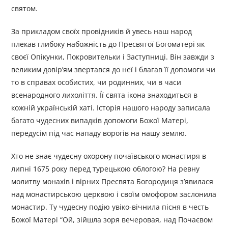
святом.
За прикладом своїх провідників й увесь наш народ
плекав глибоку набожність до Пресвятої Богоматері як
своєї Опікунки, Покровительки і Заступниці. Він завжди з
великим довір’ям звертався до неї і благав її допомоги чи
то в справах особистих, чи родинних, чи в часи
всенародного лихоліття. Її свята ікона знаходиться в
кожній українській хаті. Історія нашого народу записала
багато чудесних випадків допомоги Божої Матері,
передусім під час нападу ворогів на нашу землю.
Хто не знає чудесну охорону почаївського монастиря в
липні 1675 року перед турецькою облогою? На ревну
молитву монахів і вірних Пресвята Богородиця з’явилася
над монастирською церквою і своїм омофором заслонила
монастир. Ту чудесну подію увіко-вічнила пісня в честь
Божої Матері “Ой, зійшла зоря вечеровая, над Почаєвом