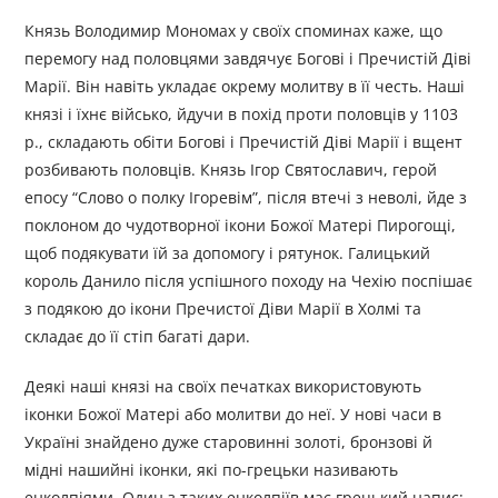
Князь Володимир Мономах у своїх споминах каже, що
перемогу над половцями завдячує Богові і Пречистій Діві
Марії. Він навіть укладає окрему молитву в її честь. Наші
князі і їхнє військо, йдучи в похід проти половців у 1103
p., складають обіти Богові і Пречистій Діві Марії і вщент
розбивають половців. Князь Ігор Святославич, герой
епосу “Слово о полку Ігоревім”, після втечі з неволі, йде з
поклоном до чудотворної ікони Божої Матері Пирогощі,
щоб подякувати їй за допомогу і рятунок. Галицький
король Данило після успішного походу на Чехію поспішає
з подякою до ікони Пречистої Діви Марії в Холмі та
складає до її стіп багаті дари.
Деякі наші князі на своїх печатках використовують
іконки Божої Матері або молитви до неї. У нові часи в
Україні знайдено дуже старовинні золоті, бронзові й
мідні нашийні іконки, які по-грецьки називають
енколпіями. Один з таких енколпіїв має грецький напис: