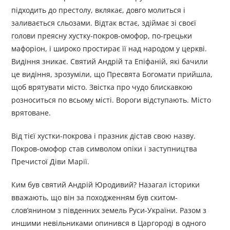
підходить до престолу, вклякає, довго молиться і
заливається сльозами. Відтак встає, здіймає зі своєї
голови преясну хустку-покров-омофор, по-грецьки
мафоріон, і широко простирає її над народом у церкві.
Видіння зникає. Святий Андрій та Епіфаній, які бачили
це видіння, зрозуміли, що Пресвята Богомати прийшла,
щоб врятувати місто. Звістка про чудо блискавкою
розноситься по всьому місті. Вороги відступають. Місто
врятоване.
Від тієї хустки-покрова і празник дістав свою назву.
Покров-омофор став символом опіки і заступництва
Пречистої Діви Марії.
Ким був святий Андрій Юродивий? Назагал історики
вважають, що він за походженням був скитом-
слов’янином з південних земель Руси-України. Разом з
иншими невільниками опинився в Царгороді в одного