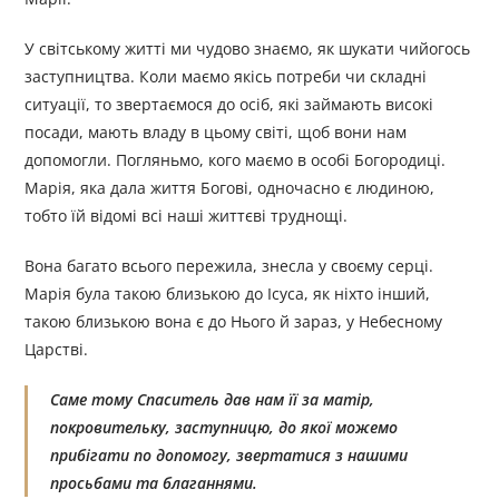
У світському житті ми чудово знаємо, як шукати чийогось
заступництва. Коли маємо якісь потреби чи складні
ситуації, то звертаємося до осіб, які займають високі
посади, мають владу в цьому світі, щоб вони нам
допомогли. Погляньмо, кого маємо в особі Богородиці.
Марія, яка дала життя Богові, одночасно є людиною,
тобто їй відомі всі наші життєві труднощі.
Вона багато всього пережила, знесла у своєму серці.
Марія була такою близькою до Ісуса, як ніхто інший,
такою близькою вона є до Нього й зараз, у Небесному
Царстві.
Саме тому Спаситель дав нам її за матір,
покровительку, заступницю, до якої можемо
прибігати по допомогу, звертатися з нашими
просьбами та благаннями.