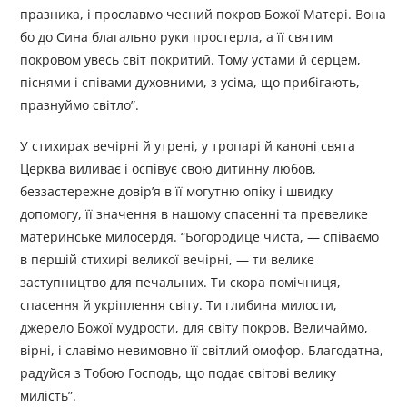
празника, і прославмо чесний покров Божої Матері. Вона
бо до Сина благально руки простерла, а її святим
покровом увесь світ покритий. Тому устами й серцем,
піснями і співами духовними, з усіма, що прибігають,
празнуймо світло”.
У стихирах вечірні й утрені, у тропарі й каноні свята
Церква виливає і оспівує свою дитинну любов,
беззастережне довір’я в її могутню опіку і швидку
допомогу, її значення в нашому спасенні та превелике
материнське милосердя. “Богородице чиста, — співаємо
в першій стихирі великої вечірні, — ти велике
заступництво для печальних. Ти скора помічниця,
спасення й укріплення світу. Ти глибина милости,
джерело Божої мудрости, для світу покров. Величаймо,
вірні, і славімо невимовно її світлий омофор. Благодатна,
радуйся з Тобою Господь, що подає світові велику
милість”.