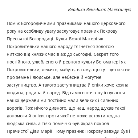
Владика Венедикт (Алексійчук)
Поміж Богородичними празниками нашого церковного
року на особливу увагу заслуговує празник Покрову
Пресвятої Богородиці. Культ Божої Матері як
Покровительки нашого народу тягнеться золотою
ниткою від княжих часів аж до сьогодні. Секрет того
постійного, улюбленого й ревного культу Богоматері як
Покровительки, лежить, мабуть, в тому, що тут ідеться не
про земне і людське, але небесне й могутнє
заступництво. А такого заступництва й опіки хоче кожна
людина, родина й народ. Від самого початку існування
нашої держави ми постійно мали великих і сильних
ворогів. Тож нічого дивного, що наш народ шукав такої
допомоги й опіки, проти якої не може встояти жодна
людська сила, а тією поміччю був якраз покров
Пречистої Діви Марії. Тому празник Покрову завжди був і