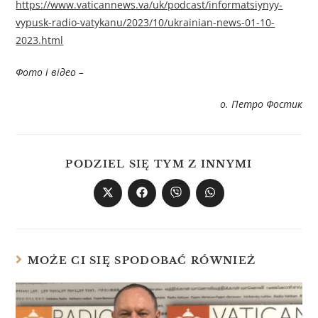
https://www.vaticannews.va/uk/podcast/informatsiynyy-
vypusk-radio-vatykanu/2023/10/ukrainian-news-01-10-
2023.html
Фото і відео –
о. Петро Фостик
PODZIEL SIĘ TYM Z INNYMI
MOŻE CI SIĘ SPODOBAĆ RÓWNIEŻ