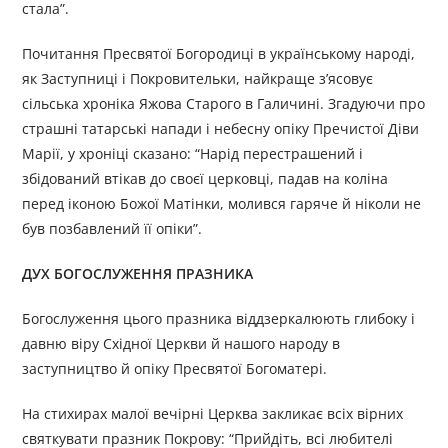
стала”.
Почитання Пресвятої Богородиці в українському народі,
як Заступниці і Покровительки, найкраще з’ясовує
сільська хроніка Яжова Старого в Галичині. Згадуючи про
страшні татарські напади і небесну опіку Пречистої Діви
Марії, у хроніці сказано: “Нарід перестрашений і
збідований втікав до своєї церковці, падав на коліна
перед іконою Божої Матінки, молився гаряче й ніколи не
був позбавлений її опіки”.
ДУХ БОГОСЛУЖЕННЯ ПРАЗНИКА
Богослуження цього празника віддзеркалюють глибоку і
давню віру Східної Церкви й нашого народу в
заступництво й опіку Пресвятої Богоматері.
На стихирах малої вечірні Церква закликає всіх вірних
святкувати празник Покрову: “Прийдіть, всі любителі