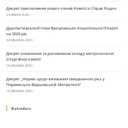
Декрет призначення нових членів Комісії зі Справ Родин
23 MARCA 2026
/
Душпастирський план Вроцлавсько-Кошалінської Єпархії
на 2026 рік
30 GRUDNIA 2025
/
Декрет оновлення та доповнення складу митрополичої
літургійної комісії
10 GRUDNIA 2025
/
Декрет „Норми щодо вживання священичих риз у
Перемисько-Варшавській Митрополії”
10 GRUDNIA 2025
/
Декрет про відзначення Великодня і всіх рухомих свят за
Kalendarz
григоріанським календарем
10 GRUDNIA 2025
/