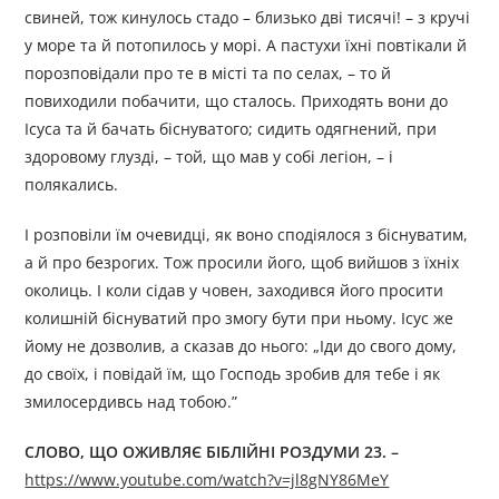
свиней, тож кинулось стадо – близько дві тисячі! – з кручі
у море та й потопилось у морі. А пастухи їхні повтікали й
порозповідали про те в місті та по селах, – то й
повиходили побачити, що сталось. Приходять вони до
Ісуса та й бачать біснуватого; сидить одягнений, при
здоровому глузді, – той, що мав у собі легіон, – і
полякались.
І розповіли їм очевидці, як воно сподіялося з біснуватим,
а й про безрогих. Тож просили його, щоб вийшов з їхніх
околиць. І коли сідав у човен, заходився його просити
колишній біснуватий про змогу бути при ньому. Ісус же
йому не дозволив, а сказав до нього: „Іди до свого дому,
до своїх, і повідай їм, що Господь зробив для тебе і як
змилосердивсь над тобою.”
СЛОВО, ЩО ОЖИВЛЯЄ БІБЛІЙНІ РОЗДУМИ 23. –
https://www.youtube.com/watch?v=jl8gNY86MeY