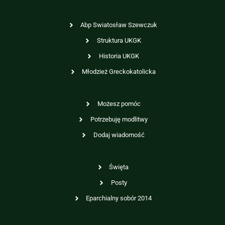
Abp Swiatosław Szewczuk
Struktura UKGK
Historia UKGK
Młodzież Greckokatolicka
Możesz pomóc
Potrzebuję modlitwy
Dodaj wiadomość
Święta
Posty
Eparchialny sobór 2014