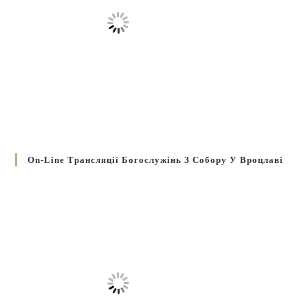
On-Line Трансляції Богослужінь З Собору У Вроцлаві