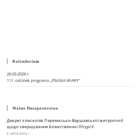
Kalendarium
26.03.2026 r.
111. odcinek programu „PEŁNIA WIARY”
Ważne Duszpasterstwo
Декрет єпископів Перемисько-Варшавської митрополії
щодо звершування Божественної Літургії
6 LIPCA 2026
/