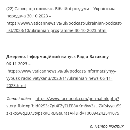
(22) Слово, що оживляє. Біблійні роздуми – Українська
передача 30.10.2023 –
https://www.vaticannews.va/uk/podcast/ukrainian-podcast-
list/2023/10/ukrainian-programme-30-10-2023.html
Джерелo: Інформаційний випуск Радіо Ватикану
06.11.2023
–
https://www.vaticannews.va/uk/podcast/informatsiynyy-
vypusk-radio-vatykanu/2023/11/ukrainian-news-06-11-
2023.html
Фото і відео –
https://www.facebook.com/permalink.php?
story_fbid=pfbid0253cZgt4FZyZLEE8AKm8vv3zLiZXR4yycu5S
zkskoSwq2B73tvpsxRQRBGeurazAFl&id=100094242541075
о. Петро Фостик