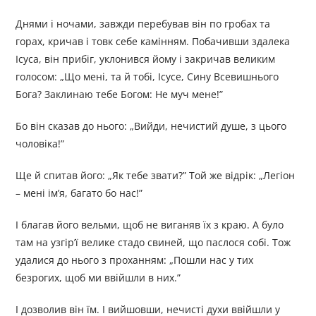
Днями і ночами, завжди перебував він по гробах та
горах, кричав і товк себе камінням. Побачивши здалека
Ісуса, він прибіг, уклонився йому і закричав великим
голосом: „Що мені, та й тобі, Ісусе, Сину Всевишнього
Бога? Заклинаю тебе Богом: Не муч мене!”
Бо він сказав до нього: „Вийди, нечистий душе, з цього
чоловіка!”
Ще й спитав його: „Як тебе звати?” Той же відрік: „Легіон
– мені ім’я, багато бо нас!”
І благав його вельми, щоб не виганяв їх з краю. А було
там на узгір’ї велике стадо свиней, що паслося собі. Тож
удалися до нього з проханням: „Пошли нас у тих
безрогих, щоб ми ввійшли в них.”
І дозволив він їм. І вийшовши, нечисті духи ввійшли у