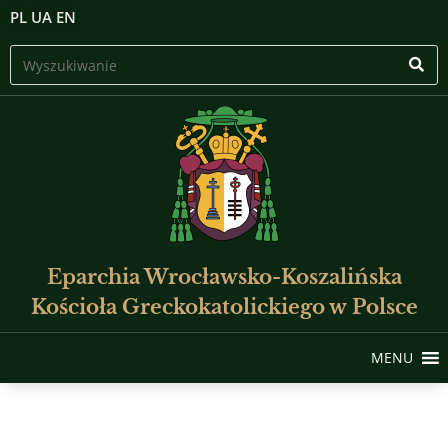
PL
UA
EN
Eparchia Wrocławsko-Koszalińska
Kościoła Greckokatolickiego w Polsce
MENU