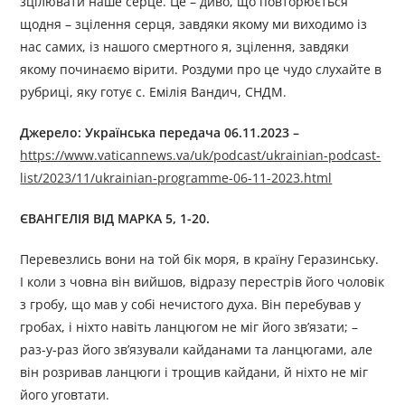
зцілювати наше серце. Це – диво, що повторюється
щодня – зцілення серця, завдяки якому ми виходимо із
нас самих, із нашого смертного я, зцілення, завдяки
якому починаємо вірити. Роздуми про це чудо слухайте в
рубриці, яку готує с. Емілія Вандич, СНДМ.
Джерелo: Українська передача 06.11.2023 –
https://www.vaticannews.va/uk/podcast/ukrainian-podcast-
list/2023/11/ukrainian-programme-06-11-2023.html
ЄВАНГЕЛІЯ ВІД МАРКА 5, 1-20.
Перевезлись вони на той бік моря, в країну Геразинську.
І коли з човна він вийшов, відразу перестрів його чоловік
з гробу, що мав у собі нечистого духа. Він перебував у
гробах, і ніхто навіть ланцюгом не міг його зв’язати; –
раз-у-раз його зв’язували кайданами та ланцюгами, але
він розривав ланцюги і трощив кайдани, й ніхто не міг
його уговтати.