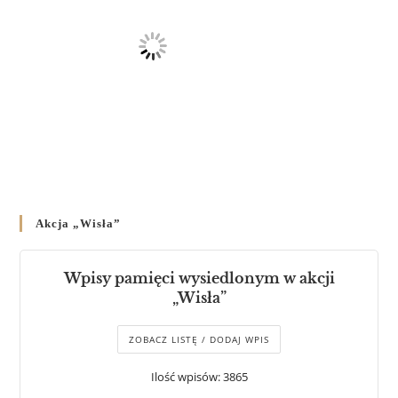
Akcja „Wisła”
Wpisy pamięci wysiedlonym w akcji
„Wisła”
ZOBACZ LISTĘ / DODAJ WPIS
Ilość wpisów: 3865