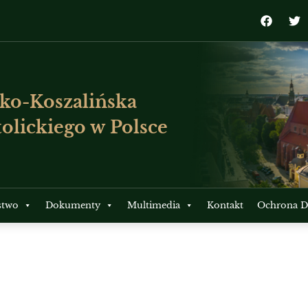
ko-Koszalińska
olickiego w Polsce
stwo
Dokumenty
Multimedia
Kontakt
Ochrona Dz