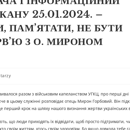
АЧА І ІНФОРМАЦІЙНИЙ
АНУ 25.01.2024. –
, ПАМ’ЯТАТИ, НЕ БУТИ
В’Ю З О. МИРОНОМ
tarzy
вивалося разом з військовим капеланством УГКЦ, про перші дні
е в цьому служінні розповідає отець Мирон Горбовий. Він під
 це перший крок на шляху нашого визнання жертви українських в
ють, що люди приходять їх відвідати, щоб просто підтримати, ч
о своїм життям, хтось своїм здоров’ям. Бо якщо довкола тебе га