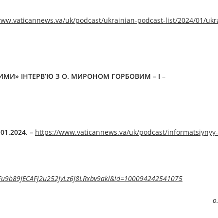
www.vaticannews.va/uk/podcast/ukrainian-podcast-list/2024/01/ukr
ЖИМИ»
ІНТЕРВ’Ю З О.
МИРОН
ОМ
ГОРБОВИ
М – І
–
.0
1
.
202
4
.
–
https://www.vaticannews.va/uk/podcast/informatsiynyy-
u9b89JECAFj2u252JvLz6J8LRxbv9akl&id=100094242541075
о