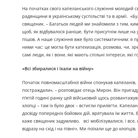
На початках свого капеланського служіння молодий 
радянщини в українському суспільстві та в армії. «Бу
священик. – Багатьох людей ми знайомили з тим, ким 
щоб, як відбувалося раніше, бути присутнім лише на
пішов. А наше служіння вже було систематичним: я пр
ними час: це могла бути катехизація, розмова, чи, зр
самі люди, як і вони, які мають спільні інтереси, які 
«Всі збиралися і їхали на війну»
Початок повномасштабної війни спонукав капеланів, які
постраждали», – розповідає отець Мирон. Він пригаду
п’ятій годині ранку цей військовий щось розвантажував
хлопці – там їх було двоє – встигли прилягти. Капела
досвіду попередніх бойових дій, врятувала їм життя,
каже священик задумливо, всі мобілізувалися, і все, 
відразу на схід і на північ. Ми поїхали ще до хлопців