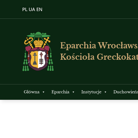
PL
UA
EN
Eparchia Wrocławs
Kościoła Greckokat
Główna
Eparchia
Instytucje
Duchowień