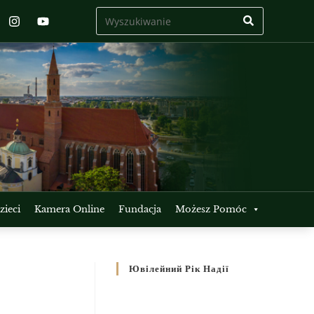
ieci
Kamera Online
Fundacja
Możesz Pomóc
Ювілейний Рік Надії