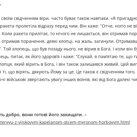
»
 своїм свідченням віри, часто буває також навпаки.
«Я пригадую
ракета пролетіла відразу перед ним. Він каже: “Отче, ніхто не в
. Коли ракета прилітає, то нічого не лишається, він отримав по
еж отримав поранення, деякі хлопці, на жаль, загинули. Отрима
. Той хлопець, що був позаду нього, не вірив в Бога. І коли він б
ць, питає, як його здоров’я і каже: “Слухай, я пам’ятаю те, що т
хлопця, який вірить в Бога, і він також залишився живий. Цей ви
 ті, що вірять, дякують Йому за це. Це також є свідченням того,
і військові звертають увагу інших воїнів, які від Бога далекі ч
ть добро, вони готові його захищати
. –
intervyu-z-vijskovym-kapelanom-otcem-myronom-horbovym.html