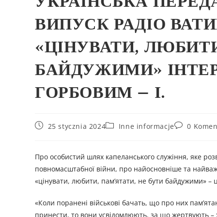
УКРАЇНСЬКА ПЕРЕД
ВИПУСК РАДІО ВАТИК
«ЦІНУВАТИ, ЛЮБИТИ
БАЙДУЖИМИ» ІНТЕР
ГОРБОВИМ – І.
25 stycznia 2024
Inne informacje
0 Komen
Про особистий шлях капеланського служіння, яке роз
повномасштабної війни, про найосновніше та найважч
«цінувати, любити, пам’ятати, не бути байдужими» –
«Коли поранені військові бачать, що про них пам’ята
принести, то вони усвідомлюють, за що жертвують – хт