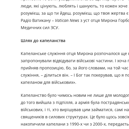
люди, які цінують, люблять і шанують, то кожен хоче 
розумієш, за що ти йдеш, розумієш, що твоя жертва є 
Радіо Ватикану –
Vatican News
з уст отця Мирона Горбо
Медичних сил ЗСУ.
Шлях до капеланства
Капеланське служіння отця Мирона розпочалося ще в 
запропонували відвідувати військові частини. І хоча
прийняв пропозицію, бо, за його словами, на той час 
служіння, – ділиться він. – І Бог так покерував, що я 
капеланом для військових».
Капеланство було чимось новим не лише для молодого 
до того вийшла з підпілля, а армія була пострадянсь
військових, і ті, хто вирішував цим займатися, самі 
священиків в силових структурах. Це було щось зовс
накопичили капелани з 1990-х чи з 2000-х, передаєть