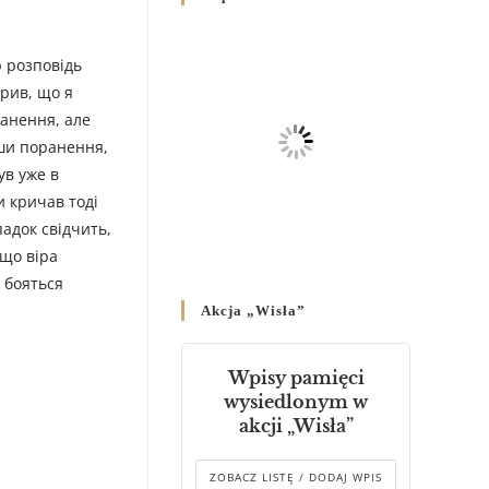
Родин
4 GRUDNIA 2024
/
 розповідь
Декрет владики Володимира
ірив, що я
про утворення Комісії до
ранення, але
Справ Молоді та встановленя
вши поранення,
складу Катихитичної Комісії
ув уже в
18 PAŹDZIERNIKA 2024
/
и кричав тоді
Декрет „Проголошення та
падок свідчить,
оприлюднення постанов
 що віра
Синоду Єпископів УГКЦ,
и бояться
який відбувся у Зарваниці, в
Akcja „Wisła”
днях 2-12 липня 2024 р.”
4 PAŹDZIERNIKA 2024
/
Wpisy pamięci
Декрет єпископів
wysiedlonym w
Перемисько-Варшавської
akcji „Wisła”
Митрополії стосовно
звершування Божественної
літургії
ZOBACZ LISTĘ / DODAJ WPIS