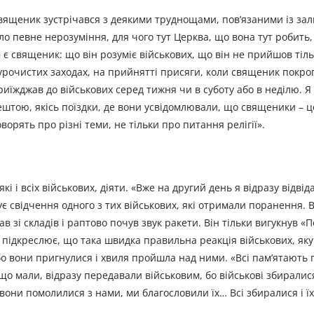
священик зустрічався з деякими труднощами, пов’язаними із з
ло певне нерозуміння, для чого тут Церква, що вона тут робить,
є священик: що він розуміє військових, що він не прийшов тіль
 урочистих заходах, на прийнятті присяги, коли священик покро
иїжджав до військових серед тижня чи в суботу або в неділю. Я
ештою, якісь поїздки, де вони усвідомлювали, що священики – це
говорять про різні теми, не тільки про питання релігії».
 і всіх військових, діяти. «Вже на другий день я відразу відвіда
є свідчення одного з тих військових, які отримали поранення. 
 зі складів і раптово почув звук ракети. Він тільки вигукнув «По
н підкреслює, що така швидка правильна реакція військових, як
 бо вони пригнулися і хвиля пройшла над ними. «Всі пам’ятають
що мали, відразу передавали військовим, бо військові збиралися
, вони помолилися з нами, ми благословили їх… Всі збиралися і їх