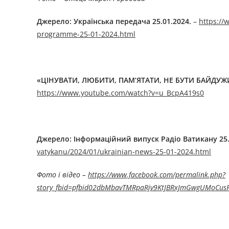
Джерелo:
Українська передача
2
5
.0
1
.202
4
.
–
https://
programme-25-01-2024.html
«ЦІНУВАТИ, ЛЮБИТИ, ПАМ’ЯТАТИ, НЕ БУТИ БАЙДУ
https://www.youtube.com/watch?v=u_BcpA419s0
Джерелo:
Інформаційний випуск Радіо Ватикану
25
vatykanu/2024/01/ukrainian-news-25-01-2024.html
Фото і відео –
https://www.facebook.com/permalink.php?
story_fbid=pfbid02dbMbavTMRpaRjv9KtJBRxJmGwgUMoCusF