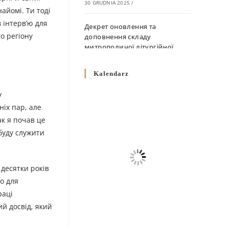
30 GRUDNIA 2025
/
айомі. Ти тоді
 інтерв’ю для
Декрет оновлення та
о регіону
доповнення складу
митрополичої літургійної
комісії
10 GRUDNIA 2025
/
Kalendarz
Декрет „Норми щодо
у
вживання священичих риз у
ніх пар, але
Перемисько-Варшавській
ак я почав це
Митрополії”
 буду служити
10 GRUDNIA 2025
/
Декрет про відзначення
 десятки років
Великодня і всіх рухомих
свят за григоріанським
о для
календарем
раці
10 GRUDNIA 2025
/
й досвід, який
Декрет проголошення та