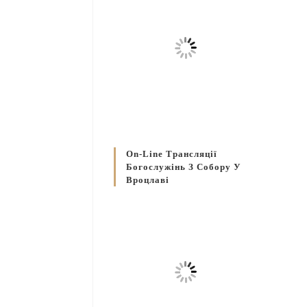
On-Line Трансляції
Богослужінь З Собору У
Вроцлаві