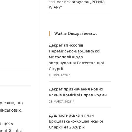
111. odcinek programu „PEŁNIA
WIARY”
Ważne Duszpasterstwo
Декрет єпископів
Перемисько-Варшавської
митрополії щодо
звершування Божественної
Літургії
6 LIPCA 2026
/
Декрет призначення нових
членів Комісії зі Справ Родин
23 MARCA 2026
/
креслив, що
ійськових.
Душпастирський план
Вроцлавсько-Кошалінської
и щось
Єпархії на 2026 рік
рні й світлі