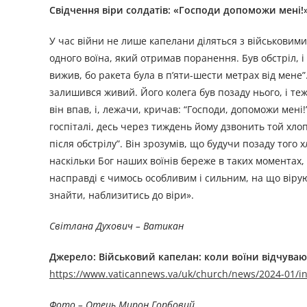
Свідчення віри солдатів: «Господи допоможи мені!
У час війни не лише капелани діляться з військовими
одного воїна, який отримав поранення. Був обстріл, і 
вижив, бо ракета була в п’яти-шести метрах від мене”
залишився живий. Його колега був позаду нього, і т
він впав, і, лежачи, кричав: “Господи, допоможи мені!”
госпіталі, десь через тиждень йому дзвонить той хлопе
після обстрілу”. Він зрозумів, що будучи позаду того 
наскільки Бог наших воїнів береже в таких моментах, і
насправді є чимось особливим і сильним, на що віруюч
знайти, наблизитись до віри».
Світлана Духович – Ватикан
Джерелo:
Військовий капелан: коли воїни відчуваю
https://www.vaticannews.va/uk/church/news/2024-01/
Фото – Отець Мирон Горбовий