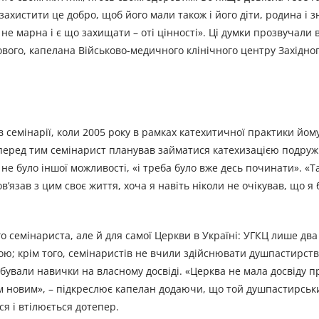
захистити це добро, щоб його мали також і його діти, родина і зн
не марна і є що захищати – оті цінності». Ці думки прозвучали в
вого, капелана Військово-медичного клінічного центру Західног
семінарії, коли 2005 року в рамках катехитичної практики йом
 перед тим семінарист планував займатися катехизацією подруж
не було іншої можливості, «і треба було вже десь починати». «Т
пов’язав з цим своє життя, хоча я навіть ніколи не очікував, що я
семінариста, але й для самої Церкви в Україні: УГКЦ лише два
кою; крім того, семінаристів не вчили здійснювати душпастирств
набували навички на власному досвіді.
«Церква не мала досвіду п
ім новим», – підкреслює капелан додаючи, що той душпастирськи
ся і втілюється дотепер.