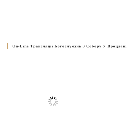
On-Line Трансляції Богослужінь З Собору У Вроцлаві