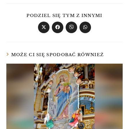
PODZIEL SIĘ TYM Z INNYMI
MOŻE CI SIĘ SPODOBAĆ RÓWNIEŻ