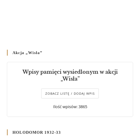
Akcja „Wisła”
Wpisy pamięci wysiedlonym w akcji
„Wisła”
ZOBACZ LISTĘ / DODAJ WPIS
Ilość wpisów: 3865
HOLODOMOR 1932-33