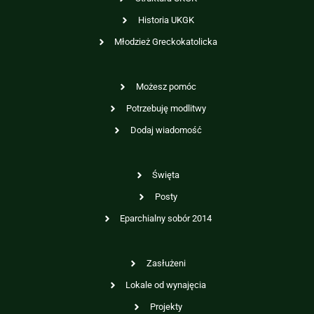
Historia UKGK
Młodzież Greckokatolicka
Możesz pomóc
Potrzebuję modlitwy
Dodaj wiadomość
Święta
Posty
Eparchialny sobór 2014
Zasłużeni
Lokale od wynajęcia
Projekty