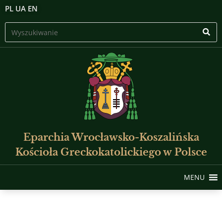
PL
UA
EN
Eparchia Wrocławsko-Koszalińska
Kościoła Greckokatolickiego w Polsce
MENU