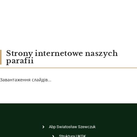
Strony internetowe naszych
parafii
Завантаження слайдів...
Abp Swiatosław Szewczuk
Struktura UKGK