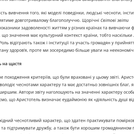
ть вивчення того, які моделі поведінки, людські чесноти, інст
иятиме довготривалому благополуччю. Щорічні
Світові звіти
оказники задоволеності життям у різних країнах та вивчаючи 
, що значення має культурний контекст країни, тобто наскільки
ль відіграють також і інституції та участь громадян у прийнятт
стану здоров’я, проте ми зосередимо більше уваги на неекономіч
ь на щастя
 походження критеріїв, що були враховані у цьому звіті. Арист
володіє чеснотами характеру та має достатньо зовнішніх благ, я
 ширшим. Автори звіту наголошують на значенні характеру особ
мо, що Аристотель визначає еудаймонію як «діяльність душі ві
хідний чеснотливий характер, що здатен практикувати помірков
ти та підтримувати дружбу, а також бути хорошим громадянином 