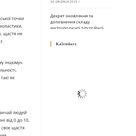
30 GRUDNIA 2025
/
Декрет оновлення та
ської точки
доповнення складу
схоластики,
митрополичої літургійної
м, щастя не
комісії
ез
10 GRUDNIA 2025
/
Kalendarz
Декрет „Норми щодо
вживання священичих риз у
му іншому».
Перемисько-Варшавській
льності,
Митрополії”
такі як
10 GRUDNIA 2025
/
Декрет про відзначення
Великодня і всіх рухомих
свят за григоріанським
звичай людей
календарем
10 GRUDNIA 2025
/
і від 0 до 10,
и своє щастя
Декрет проголошення та
ччя.