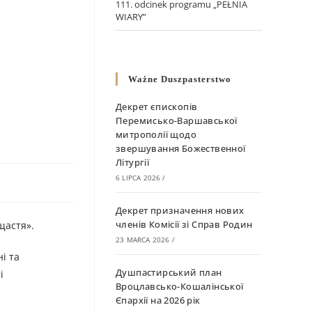
111. odcinek programu „PEŁNIA
WIARY”
Ważne Duszpasterstwo
Декрет єпископів
Перемисько-Варшавської
митрополії щодо
звершування Божественної
Літургії
6 LIPCA 2026
/
Декрет призначення нових
членів Комісії зі Справ Родин
щастя».
23 MARCA 2026
/
і та
Душпастирський план
і
Вроцлавсько-Кошалінської
Єпархії на 2026 рік