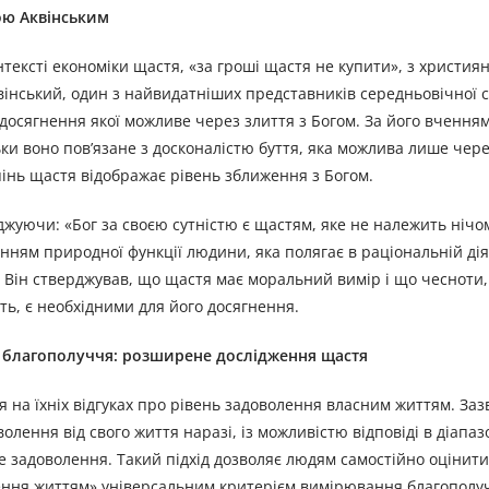
ою Аквінським
тексті економіки щастя, «за гроші щастя не купити», з християн
вінський, один з найвидатніших представників середньовічної 
досягнення якої можливе через злиття з Богом. За його вчення
ьки воно пов’язане з досконалістю буття, яка можлива лише чер
пінь щастя відображає рівень зближення з Богом.
джуючи: «Бог за своєю сутністю є щастям, яке не належить нічо
анням природної функції людини, яка полягає в раціональній дія
 Він стверджував, що щастя має моральний вимір і що чесноти, 
ть, є необхідними для його досягнення.
о благополуччя: розширене дослідження щастя
я на їхніх відгуках про рівень задоволення власним життям. За
лення від свого життя наразі, із можливістю відповіді в діапазон
е задоволення. Такий підхід дозволяє людям самостійно оцінит
ення життям» універсальним критерієм вимірювання благополу