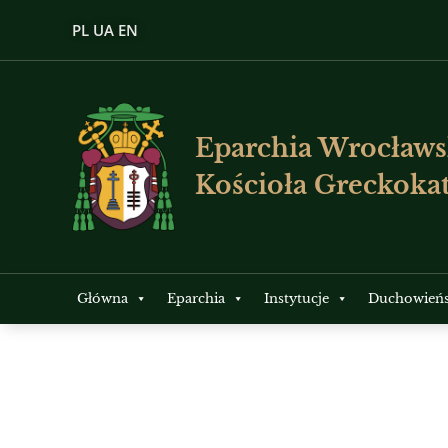
PL
UA
EN
Eparchia Wrocławs
Kościoła Greckokat
Główna
Eparchia
Instytucje
Duchowień