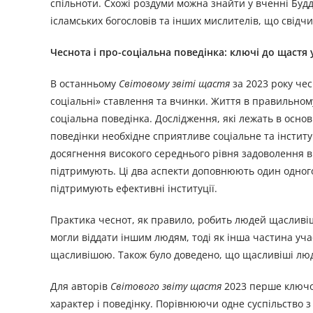
спільноти. Схожі роздуми можна знайти у вченні Будд
ісламських богословів та інших мислителів, що свідчи
Чеснота і про-соціальна поведінка: ключі до щастя
В останньому
Світовому звіті щастя
за 2023 року чес
соціальні» ставлення та вчинки. Життя в правильному
соціальна поведінка. Дослідження, які лежать в осно
поведінки необхідне сприятливе соціальне та інстит
досягнення високого середнього рівня задоволення в
підтримують. Ці два аспекти доповнюють один одного
підтримують ефективні інституції.
Практика чеснот, як правило, робить людей щасливіш
могли віддати іншим людям, тоді як інша частина уча
щасливішою. Також було доведено, що щасливіші люд
Для авторів
Світового звіту щастя
2023 перше ключов
характер і поведінку. Порівнюючи одне суспільство