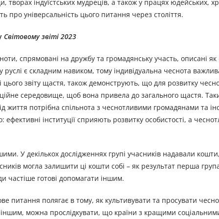
и, творах індуїстських мудреців, а також у працях юдейських, х
ть про універсальність цього питання через століття.
 у
Світовому звіті 2023
ноти, спрямовані на дружбу та громадянську участь, описані як
 руслі є складним навиком, тому індивідуальна чеснота важлива,
ві цього звіту щастя, також демонструють, що для розвитку чесн
уційне середовище, щоб вона привела до загального щастя. Так
ід життя потрібна спільнота з чеснотливими громадянами та інс
: ефективні інституції сприяють розвитку особистості, а чесно
ими. У декількох дослідженнях групі учасників надавали кошти,
сників могла залишити ці кошти собі – як результат перша груп
и частіше готові допомагати іншим.
е питання полягає в тому, як культивувати та просувати чесн
 з іншим, можна прослідкувати, що країни з кращими соціальни