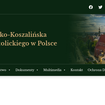
ko-Koszalińska
olickiego w Polsce
stwo
Dokumenty
Multimedia
Kontakt
Ochrona Dz