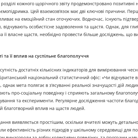
у розділі кожного щорічного звіту продемонстровано позитивні 
взаємопідримка. Цей взаємозв’язок має дві ключові причини. Пер
пливає на емоційний стан оточуючих. Водночас, існують підтве
ях, відчувають особистісне задоволення та щастя. Однак, для гл
на її власне щастя, необхідно провести більше досліджень, що 
і та її вплив на суспільне благополуччя
сутність достатніх кількісних індикаторів для вимірювання чесн
 Британський національний статистичний офіс: «Чи відчуваєте 
ь, однак мета полягає в з’ясуванні реальної значущості дій люди
жають про-соціальну поведінку і сприяють загальному благопол
ування та експерименти. Регулярне дослідження частоти благод
хній благотворний вплив на щастя людей.
дання виявляється простішим, оскільки вчителі можуть детально
вили ефективність різних підходів у шкільному середовищі для 
хом винагороди за добру колективну поведінку, та програми нав