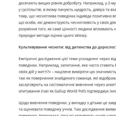
досягають вищих рівнів добробуту. Наприклад, у 2-м
у суспільстві, в якому панують щедрість, довіра та 
тому, що чеснотлива поведінка індивіда позитивно в
що особи, які демонструють чеснотливість у своїх ді
розуміння того, як саме цінності людини впливають 
природні методи оцінки цього зв’язку.
Культивування чесноти: від дитинства до дорослост
Емпіричні дослідження цієї теми ускладнені через від
поведінки. Наприклад, запитання, яке часто ставить
своїх дій у житті?» – націлене виміряти цю значиміст
такі як повернення знайденого гаманця, які відобра
заслуговують на систематичне вивчення через анкет
опитування (такі як Gallup World Poll) підтверджує ї
Щодо вивчення поведінки, у випадку з дітьми це зав
та оцінювати поведінку учнів. Такі дослідження вия
поведінки. Наприклад, ігри які мотивують учнів шля