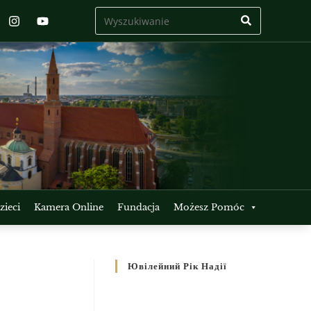
ieci
Kamera Online
Fundacja
Możesz Pomóc
Ювілейний Рік Надії