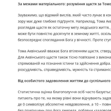
За межами матеріального: розуміння щастя за Том
Зауважимо, що відомий вислів, який часто лунає в кон
зору має дуже глибоке підґрунтя. Наприклад, Тома Ак
розглядав щастя як остаточну мету людського життя, 
може бути повністю досягнуте в земному житті, оскіл
безпосереднє споглядання Бога у вічності. Проте сту
Тома Аквінський вважає Бога втіленням щастя, ствер
Для Аквінського щастя також тісно пов’язане з викон
спрямованій на пізнання істини та здійснення добра.
розсудливість, справедливість, мужність та стриманіс
Від особистого задоволення життям до суспільног
Статистична оцінка благополуччя осіб часто базуєтьс
питають про те, на якому рівні вони відчувають задово
де 0 символізує абсолютне невдоволення, а 10 – повн
без припущень про його джерела, роблячи «задовол