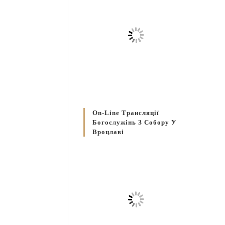
On-Line Трансляції
Богослужінь З Собору У
Вроцлаві