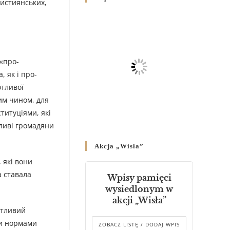
ристиянських,
Родин
4 GRUDNIA 2024
/
Декрет владики Володимира
про утворення Комісії до
 «про-
Справ Молоді та встановленя
складу Катихитичної Комісії
 як і про-
18 PAŹDZIERNIKA 2024
/
отливої
им чином, для
Декрет „Проголошення та
титуціями, які
оприлюднення постанов
тливі громадяни
Синоду Єпископів УГКЦ,
який відбувся у Зарваниці, в
Akcja „Wisła”
днях 2-12 липня 2024 р.”
4 PAŹDZIERNIKA 2024
/
 які вони
а ставала
Wpisy pamięci
Декрет єпископів
wysiedlonym w
Перемисько-Варшавської
akcji „Wisła”
Митрополії стосовно
отливий
звершування Божественної
ми нормами
літургії
ZOBACZ LISTĘ / DODAJ WPIS