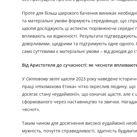
Проте для більш широкого бачення виникає необхідніс
та матеріальні умови формують середовище, що спр
щастя
досліджують ці аспекти, порівнюючи середні п
впливають на відмінності. Результати підтверджують
довірливими, щедрими та підтримують одне одного. Ро
само суттєвими є матеріальні умови – від доходів до 
Від Аристотеля до сучасності: як чесноти впливают
У
Світовому звіті щастя
2023 року наведене історичне
праці «Нікомахова Етика» чітко окреслив людину, що 
досягає стану «еудаймонії», що означає щастя, але є
сформованого через наставництво та звички. Нагадає
чеснот».
Таким чином для досягнення високої еудаймонії необ
мужність, почуття справедливості, здатність будува