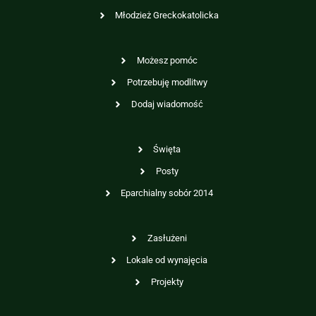
Młodzież Greckokatolicka
Możesz pomóc
Potrzebuję modlitwy
Dodaj wiadomość
Święta
Posty
Eparchialny sobór 2014
Zasłużeni
Lokale od wynajęcia
Projekty