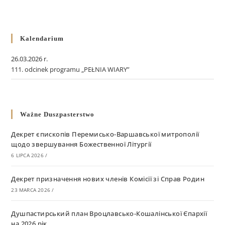
Kalendarium
26.03.2026 r.
111. odcinek programu „PEŁNIA WIARY”
Ważne Duszpasterstwo
Декрет єпископів Перемисько-Варшавської митрополії
щодо звершування Божественної Літургії
6 LIPCA 2026
/
Декрет призначення нових членів Комісії зі Справ Родин
23 MARCA 2026
/
Душпастирський план Вроцлавсько-Кошалінської Єпархії
на 2026 рік