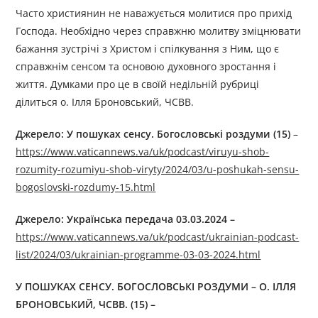
Часто християнин не наважується молитися про прихід
Господа. Необхідно через справжню молитву зміцнювати
бажання зустрічі з Христом і спілкування з Ним, що є
справжнім сенсом та основою духовного зростання і
життя. Думками про це в своїй недільній рубриці
ділиться о. Ілля Броновський, ЧСВВ.
Джерелo: У пошуках ceнсу. Богословські роздуми (15)
–
https://www.vaticannews.va/uk/podcast/viruyu-shob-
rozumity-rozumiyu-shob-viryty/2024/03/u-poshukah-sensu-
bogoslovski-rozdumy-15.html
Джерелo: Українська передача 03.03.2024 –
https://www.vaticannews.va/uk/podcast/ukrainian-podcast-
list/2024/03/ukrainian-programme-03-03-2024.html
У ПОШУКАХ CEНСУ. БОГОСЛОВСЬКІ РОЗДУМИ – О. ІЛЛЯ
БРОНОВСЬКИЙ, ЧСВВ. (1
5) –