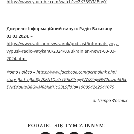
https://www.youtube.com/watch?v=ZK339YMBuyY
Джерелo: Інформаційний випуск Радіо Ватикану
03.03.2024. –
https://www.vaticannews.va/uk/podcast/informatsiynyy-
vypusk-radio-vatykanu/2024/03/ukrainian-news-03-03-
2024.html
Фото і відео –
https://www.facebook.com/permalink.php?
story_fbid=pfbid0jVKENTQuZrTG5iX2rpjyJVWZ2nfvNW2nszm6Ukt
DNtDXautoD8GwMRbKMHcG3L9fl&id=100094242541075
о. Петро Фостик
PODZIEL SIĘ TYM Z INNYMI