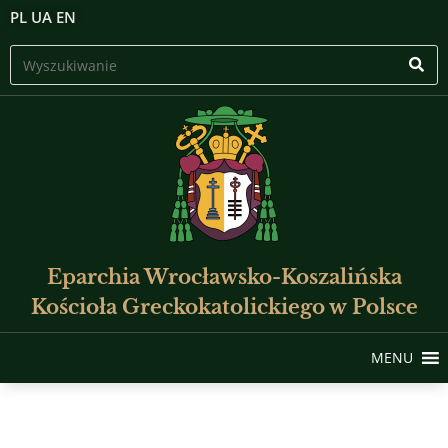
PL
UA
EN
Eparchia Wrocławsko-Koszalińska
Kościoła Greckokatolickiego w Polsce
MENU