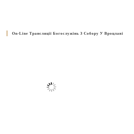
On-Line Трансляції Богослужінь З Собору У Вроцлаві