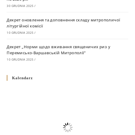
30 GRUDNIA 2025
/
Декрет оновлення та доповнення складу митрополичої
літургійної комісії
10 GRUDNIA 2025
/
Декрет „Норми щодо вживання священичих риз у
Перемисько-Варшавській Митрополії”
10 GRUDNIA 2025
/
Декрет про відзначення Великодня і всіх рухомих свят за
Kalendarz
григоріанським календарем
10 GRUDNIA 2025
/
Декрет проголошення та оприлюдення постанов Синоду
Єпископів УГКЦ як зобов’язуючі на території
Вроцлавсько-Кошалінської Єпархії
5 LISTOPADA 2025
/
Душпастирський план Вроцлавсько-Кошалінської єпархії