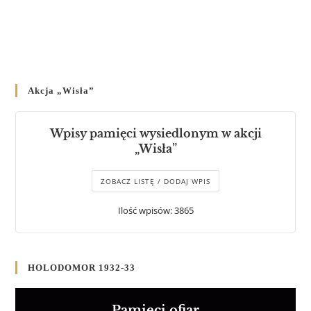
Akcja „Wisła”
Wpisy pamięci wysiedlonym w akcji
„Wisła”
ZOBACZ LISTĘ / DODAJ WPIS
Ilość wpisów: 3865
HOLODOMOR 1932-33
Pamięci ofiar