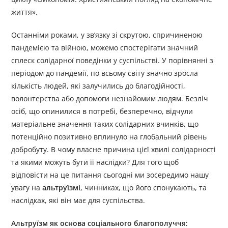
життя».
Останніми роками, у зв’язку зі скрутою, спричиненою
пандемією та війною, можемо спостерігати значний
сплеск солідарної поведінки у суспільстві. У порівнянні з
періодом до пандемії, по всьому світу значно зросла
кількість людей, які залучились до благодійності,
волонтерства або допомоги незнайомим людям. Безліч
осіб, що опинилися в потребі, безперечно, відчули
матеріальне значення таких солідарних вчинків, що
потенційно позитивно вплинуло на глобальний рівень
добробуту. В чому власне причина цієї хвилі солідарності
та якими можуть бути її наслідки? Для того щоб
відповісти на це питання сьогодні ми зосередимо нашу
увагу на
альтруїзмі
, чинниках, що його спонукають, та
наслідках, які він має для суспільства.
Альтруїзм як основа соціального благополуччя: