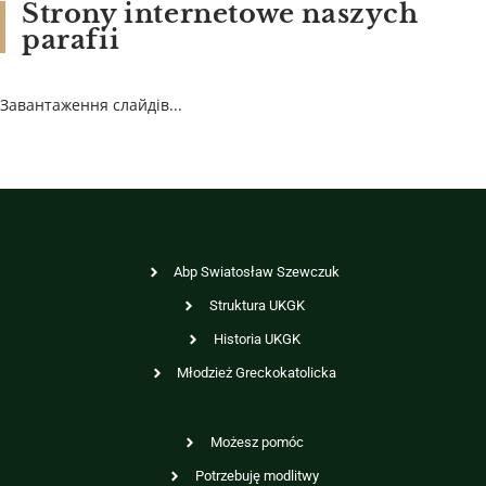
Strony internetowe naszych
parafii
Завантаження слайдів...
Abp Swiatosław Szewczuk
Struktura UKGK
Historia UKGK
Młodzież Greckokatolicka
Możesz pomóc
Potrzebuję modlitwy