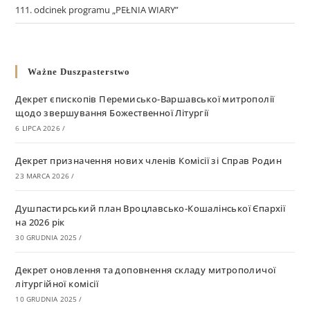
111. odcinek programu „PEŁNIA WIARY”
Ważne Duszpasterstwo
Декрет єпископів Перемисько-Варшавської митрополії
щодо звершування Божественної Літургії
6 LIPCA 2026
/
Декрет призначення нових членів Комісії зі Справ Родин
23 MARCA 2026
/
Душпастирський план Вроцлавсько-Кошалінської Єпархії
на 2026 рік
30 GRUDNIA 2025
/
Декрет оновлення та доповнення складу митрополичої
літургійної комісії
10 GRUDNIA 2025
/