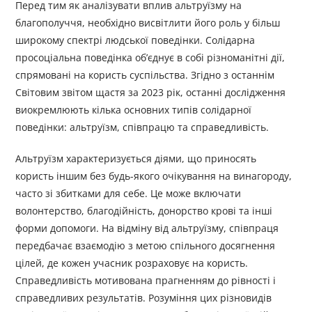
Перед тим як аналізувати вплив альтруїзму на
благополуччя, необхідно висвітлити його роль у більш
широкому спектрі людської поведінки. Солідарна
просоціальна поведінка об’єднує в собі різноманітні дії,
спрямовані на користь суспільства. Згідно з останнім
Світовим звітом щастя за 2023 рік, останні дослідження
виокремлюють кілька основних типів солідарної
поведінки: альтруїзм, співпрацю та справедливість.
Альтруїзм характеризується діями, що приносять
користь іншим без будь-якого очікування на винагороду,
часто зі збитками для себе. Це може включати
волонтерство, благодійність, донорство крові та інші
форми допомоги. На відміну від альтруїзму, співпраця
передбачає взаємодію з метою спільного досягнення
цілей, де кожен учасник розраховує на користь.
Справедливість мотивована прагненням до рівності і
справедливих результатів. Розуміння цих різновидів