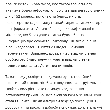
розбіжностей. В рамках одного такого глобального
аналізу зібрано інформацію про сім видів альтруїстичних
дій у 152 країнах, включаючи благодійність,
волонтерство та допомогу незнайомцям, а також чотири
інші форми альтруїстичної поведінки, зафіксовані в
міжнародних базах даних. Також було зібрано
інформацію про особисте благополуччя, включаючи
рівень задоволення життям і щоденні емоційні
переживання. Виявлено, що
країни з вищим рівнем
особистого благополуччя мають вищий рівень
поширеності альтруїстичних вчинків
.
Такого роду дослідження демонструють постійний
позитивний зв’язок між благополуччям і альтруїзмом на
глобальному рівні, але не можуть однозначно
встановити причинно-наслідкові зв’язки між ними. Вони
ставлять питання: чи альтруїзм веде до покращення
добробуту, чи високий добробут спонукає до альтруїзму?