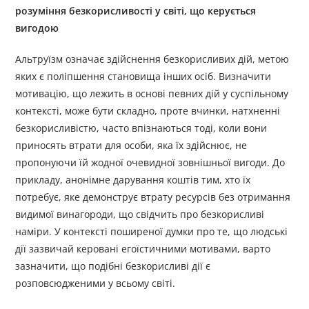
розуміння безкорисливості у світі, що керується
вигодою
Альтруїзм означає здійснення безкорисливих дій, метою
яких є поліпшення становища інших осіб. Визначити
мотивацію, що лежить в основі певних дій у суспільному
контексті, може бути складно, проте вчинки, натхненні
безкорисливістю, часто впізнаються тоді, коли вони
приносять втрати для особи, яка їх здійснює, не
пропонуючи їй жодної очевидної зовнішньої вигоди. До
прикладу, анонімне дарування коштів тим, хто їх
потребує, яке демонструє втрату ресурсів без отримання
видимої винагороди, що свідчить про безкорисливі
наміри. У контексті поширеної думки про те, що людські
дії зазвичай керовані егоїстичними мотивами, варто
зазначити, що подібні безкорисливі дії є
розповсюдженими у всьому світі.