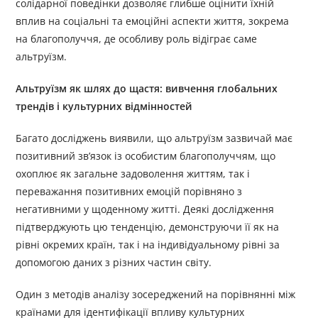
солідарної поведінки дозволяє глибше оцінити їхній
вплив на соціальні та емоційні аспекти життя, зокрема
на благополуччя, де особливу роль відіграє саме
альтруїзм.
Альтруїзм як шлях до щастя: вивчення глобальних
трендів і культурних відмінностей
Багато досліджень виявили, що альтруїзм зазвичай має
позитивний зв’язок із особистим благополуччям, що
охоплює як загальне задоволення життям, так і
переважання позитивних емоцій порівняно з
негативними у щоденному житті. Деякі дослідження
підтверджують цю тенденцію, демонструючи її як на
рівні окремих країн, так і на індивідуальному рівні за
допомогою даних з різних частин світу.
Один з методів аналізу зосереджений на порівнянні між
країнами для ідентифікації впливу культурних