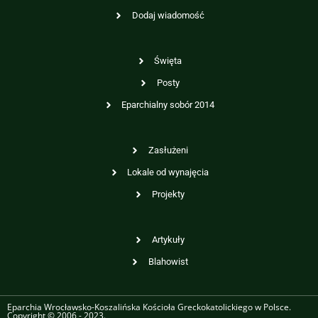
Dodaj wiadomość
Święta
Posty
Eparchialny sobór 2014
Zasłużeni
Lokale od wynajęcia
Projekty
Artykuły
Blahowist
Eparchia Wrocławsko-Koszalińska Kościoła Greckokatolickiego w Polsce.
Copyright © 2006 - 2023.