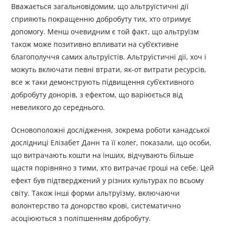
Вважається загальновідомим, що альтруїстичні дії
сприяють покращенню добробуту тих, хто отримує
допомогу. Менш очевидним є той факт, що альтруїзм
також може позитивно впливати на суб’єктивне
благополуччя самих альтруїстів. Альтруїстичні дії, хоч і
можуть включати певні втрати, як-от витрати ресурсів,
все ж таки демонструють підвищення суб’єктивного
добробуту донорів, з ефектом, що варіюється від
невеликого до середнього.
Основоположні дослідження, зокрема роботи канадської
дослідниці Елізабет Данн та її колег, показали, що особи,
що витрачають кошти на інших, відчувають більше
щастя порівняно з тими, хто витрачає гроші на себе. Цей
ефект був підтверджений у різних культурах по всьому
світу. Також інші форми альтруїзму, включаючи
волонтерство та донорство крові, систематично
асоціюються з поліпшенням добробуту.