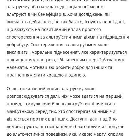
альтруїзму або належать до соціальної мережі
альтруїстів чи бенефіціарів. Хоча досліджень, які
вивчають цей аспект, не так багато, існують певні дані,
що вказують на позитивний вплив простого
спостереження за альтруїстичними діями на підвищення
добробуту. Спостереження за альтруїзмом може
викликати „моральне піднесення”, яке характеризується
підвищенням настрою, збільшенням енергії, бажанням
належати, мотивацією робити добро для інших та
прагненням стати кращою людиною.
Отже, позитивний вплив альтруїзму може
розповсюджуватися далі, ніж може здатися на перший
погляд, стимулюючи більш альтруїстичні вчинки в
майбутньому серед тих, хто спостерігає за ними чи
дізнається про них від інших. Доступні дані надійно
демонструють, що покращення благополуччя спонукає
до альтруїстичної поведінки, яка, у свою чергу, сприяє