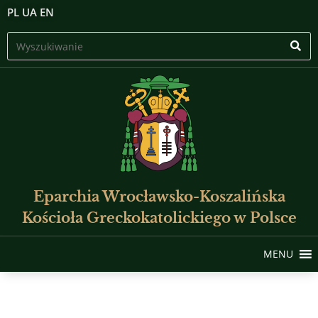
PL
UA
EN
Eparchia Wrocławsko-Koszalińska
Kościoła Greckokatolickiego w Polsce
MENU