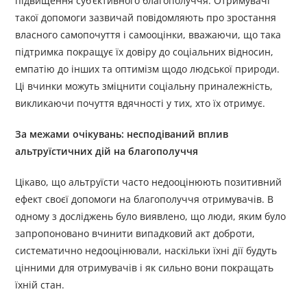
підвищення суб’єктивного благополуччя. Отримувачі
такої допомоги зазвичай повідомляють про зростання
власного самопочуття і самооцінки, вважаючи, що така
підтримка покращує їх довіру до соціальних відносин,
емпатію до інших та оптимізм щодо людської природи.
Ці вчинки можуть зміцнити соціальну приналежність,
викликаючи почуття вдячності у тих, хто їх отримує.
За межами очікувань: несподіваний вплив
альтруїстичних дій на благополуччя
Цікаво, що альтруїсти часто недооцінюють позитивний
ефект своєї допомоги на благополуччя отримувачів. В
одному з досліджень було виявлено, що люди, яким було
запропоновано вчинити випадковий акт доброти,
систематично недооцінювали, наскільки їхні дії будуть
цінними для отримувачів і як сильно вони покращать
їхній стан.