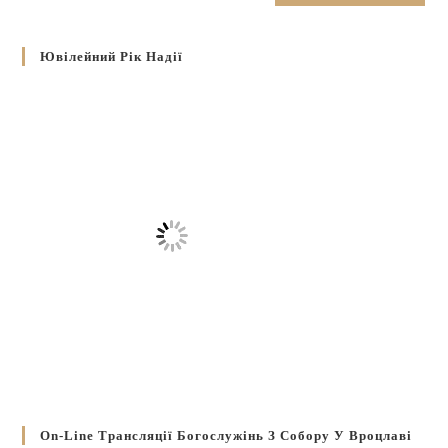
Ювілейний Рік Надії
On-Line Трансляції Богослужінь З Собору У Вроцлаві