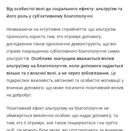
Від особистої волі до соціального ефекту: альтруїзм та
його роль у суб’єктивному благополуччі
Незважаючи на інтуїтивне сприйняття, що альтруїзм
приносить користь тим, хто отримує допомогу,
дослідження також однозначно демонструють, що він
сприяє покращенню суб’єктивного благополуччя самих
альтруїстів.
Особливо значущим вважається вплив
альтруїзму на благополуччя, коли допомога надається
вільно та з власної волі, а не через зобов’язання.
Це
підкреслює важливість автономії та особистої мотивації у
вчинках допомоги, що може посилити позитивний вплив
на добробут.
Позитивний ефект альтруїзму на благополуччя не
обмежується виключно особою, що надає допомогу, та
тим, хто її отримує, але також поширюється і на третіх
осіб. Це можуть бути люди, які спостерігають за вчинком