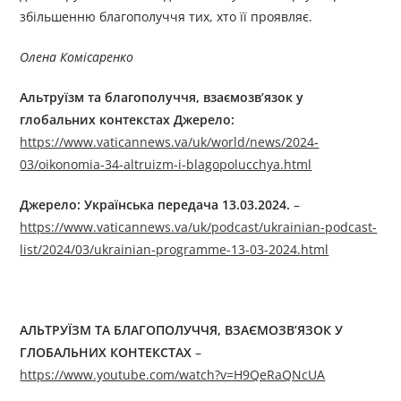
збільшенню благополуччя тих, хто її проявляє.
Олена Комісаренко
Альтруїзм та благополуччя, взаємозв’язок у
глобальних контекстах
Джерелo:
https://www.vaticannews.va/uk/world/news/2024-
03/oikonomia-34-altruizm-i-blagopolucchya.html
Джерелo:
Українська передача 13
.0
3
.2024.
–
https://www.vaticannews.va/uk/podcast/ukrainian-podcast-
list/2024/03/ukrainian-programme-13-03-2024.html
АЛЬТРУЇЗМ ТА БЛАГОПОЛУЧЧЯ, ВЗАЄМОЗВ’ЯЗОК У
ГЛОБАЛЬНИХ КОНТЕКСТАХ
–
https://www.youtube.com/watch?v=H9QeRaQNcUA