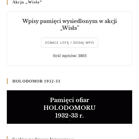
Akcja „Wisła”
Wpisy pamięci wysiedlonym w akcji
„Wisła”
ZOBACZ LISTĘ / DODAJ WPIS
Ilość wpisów: 3865
HOLODOMOR 1932-33
Pamięci ofiar
HOLODOMORU
1932-33 r.