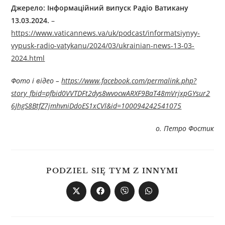
Джерелo:
Інформаційний випуск Радіо Ватикану
13.0
3
.
2024.
–
https://www.vaticannews.va/uk/podcast/informatsiynyy-
vypusk-radio-vatykanu/2024/03/ukrainian-news-13-03-
2024.html
Фото і відео –
https://www.facebook.com/permalink.php?
story_fbid=pfbid0VVTDFt2dys8wvocwARXF9BaT48mVrjxpGYsur2
6JhgS8BtfZ7jmhvniDdoES1xCVl&id=100094242541075
о. Петро Фостик
PODZIEL SIĘ TYM Z INNYMI