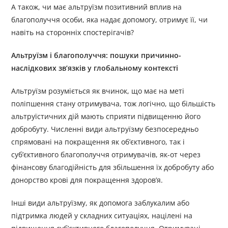
А також, чи має альтруїзм позитивний вплив на
благополуччя особи, яка надає допомогу, отримує її, чи
навіть на сторонніх спостерігачів?
Альтруїзм і благополуччя: пошуки причинно-
наслідкових зв’язків у глобальному контексті
Альтруїзм розуміється як вчинок, що має на меті
поліпшення стану отримувача, тож логічно, що більшість
альтруїстичних дій мають сприяти підвищенню його
добробуту. Численні види альтруїзму безпосередньо
спрямовані на покращення як об’єктивного, так і
суб’єктивного благополуччя отримувачів, як-от через
фінансову благодійність для збільшення їх добробуту або
донорство крові для покращення здоров’я.
Інші види альтруїзму, як допомога заблукалим або
підтримка людей у складних ситуаціях, націлені на