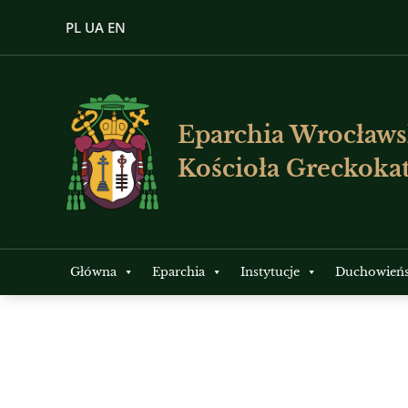
PL
UA
EN
Eparchia Wrocławs
Kościoła Greckokat
Główna
Eparchia
Instytucje
Duchowień