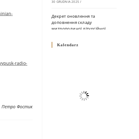
30 GRUDNIA 2025
/
inian-
Декрет оновлення та
доповнення складу
митрополичої літургійної
комісії
10 GRUDNIA 2025
/
Kalendarz
Декрет „Норми щодо
вживання священичих риз у
vypusk-radio-
Перемисько-Варшавській
Митрополії”
10 GRUDNIA 2025
/
Декрет про відзначення
Великодня і всіх рухомих
. Петро Фостик
свят за григоріанським
календарем
10 GRUDNIA 2025
/
Декрет проголошення та