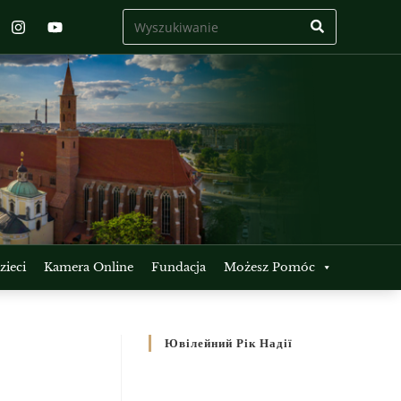
ieci
Kamera Online
Fundacja
Możesz Pomóc
Ювілейний Рік Надії