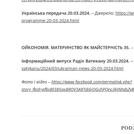
Українська передача 20
.0
3
.2024. –
Джерелo:
https://
programme-20-03-2024.html
ОЙКОНОМІЯ. МАТЕРИНСТВО ЯК МАЙСТЕРНІСТЬ 35.
Інформаційний випуск Радіо Ватикану 20.0
3
.
2024.
–
vatykanu/2024/03/ukrainian-news-20-03-2024.html
Фото і відео –
https://www.facebook.com/permalink.php?
story_fbid=pfbid0385qx8RQV3A9Tdi6jQGchPQeo3kJNhdsZ
POD