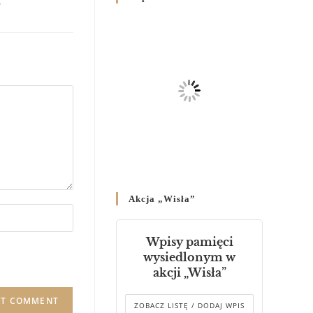
6
Родин
4 GRUDNIA 2024
/
Декрет владики Володимира
про утворення Комісії до
Справ Молоді та встановленя
складу Катихитичної Комісії
18 PAŹDZIERNIKA 2024
/
Декрет „Проголошення та
оприлюднення постанов
Синоду Єпископів УГКЦ,
який відбувся у Зарваниці, в
Akcja „Wisła”
днях 2-12 липня 2024 р.”
4 PAŹDZIERNIKA 2024
/
Wpisy pamięci
Декрет єпископів
wysiedlonym w
Перемисько-Варшавської
akcji „Wisła”
Митрополії стосовно
звершування Божественної
літургії
ZOBACZ LISTĘ / DODAJ WPIS