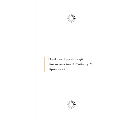
On-Line Трансляції
Богослужінь З Собору У
Вроцлаві