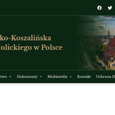
ko-Koszalińska
olickiego w Polsce
stwo
Dokumenty
Multimedia
Kontakt
Ochrona Dz