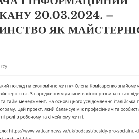
АЧА І ІНФОРМАЦІЙНИЙ
КАНУ 20.03.2024. –
ИНСТВО ЯК МАЙСТЕРНІ
rzy
ький погляд на економічне життя» Олена Комісаренко знайомим
йстерність». З народженням дитини в жінок розвиваються ліде
я та тайм-менеджмент. На основі цього усвідомлення італійська
ограму. Цей проект, який балансує між професійним та особист
і ролі в робочому та сімейному житті.
елo:
https://www.vaticannews.va/uk/podcast/besidy-pro-socialnu-d
st-podcast.html