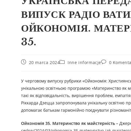
УКРАЇНСЬКА ПЕРЕД
ВИПУСК РАДІО ВАТИ
ОЙКОНОМІЯ. МАТЕР
35.
20 marca 2024
Inne informacje
0 Komenta
У черговому випуску рубрики «Ойкономія: Християнс
унікальною освітньою програмою «Материнство як ма
такі як відповідальність, вирішення проблем, емпаті
Ріккарда Дзецца запропонувала унікальну освітню пр
допомагає батькам гармонійно поєднувати різноманітн
Ойкономія 35. Материнство як майстерність –
Джер
cerkvy/2024/03/oikonomia-35-materynstvo-jak-majsterni