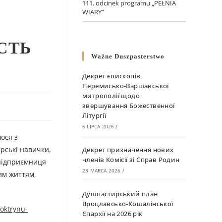
111. odcinek programu „PEŁNIA
WIARY”
СТЬ
Ważne Duszpasterstwo
Декрет єпископів
Перемисько-Варшавської
митрополії щодо
звершування Божественної
Літургії
6 LIPCA 2026
/
ося з
рські навички,
Декрет призначення нових
членів Комісії зі Справ Родин
 підприємниця
23 MARCA 2026
/
им життям,
Душпастирський план
Вроцлавсько-Кошалінської
oktrynu-
Єпархії на 2026 рік