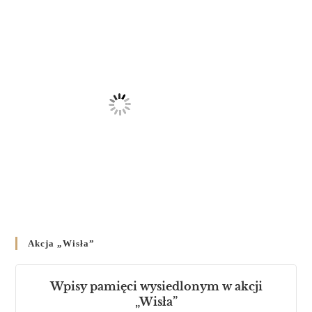
23 LUTEGO 2024
/
Akcja „Wisła”
Wpisy pamięci wysiedlonym w akcji
„Wisła”