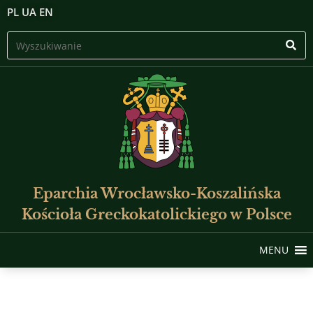
PL
UA
EN
Eparchia Wrocławsko-Koszalińska
Kościoła Greckokatolickiego w Polsce
MENU