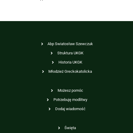
Abp Swiatosław Szewczuk
Struktura UKGK
Historia UKGK
Młodzież Greckokatolicka
Możesz pomóc
Potrzebuję modlitwy
Dodaj wiadomość
Święta