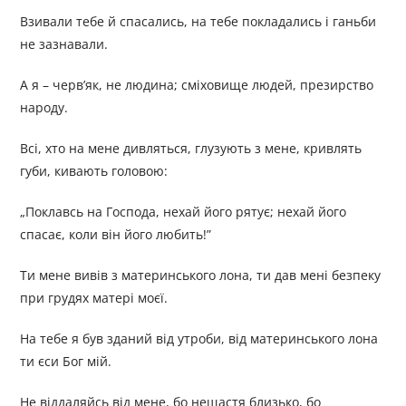
Взивали тебе й спасались, на тебе покладались і ганьби
не зазнавали.
А я – черв’як, не людина; сміховище людей, презирство
народу.
Всі, хто на мене дивляться, глузують з мене, кривлять
губи, кивають головою:
„Поклавсь на Господа, нехай його рятує; нехай його
спасає, коли він його любить!”
Ти мене вивів з материнського лона, ти дав мені безпеку
при грудях матері моєї.
На тебе я був зданий від утроби, від материнського лона
ти єси Бог мій.
Не віддаляйсь від мене, бо нещастя близько, бо