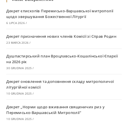
Декрет єпископів Перемисько-Варшавської митрополії
щодо звершування Божественної Літургії
6 LIPCA 2026
/
Декрет призначення нових членів Комісії зі Справ Родин
23 MARCA 2026
/
Душпастирський план Вроцлавсько-Кошалінської Єпархії
на 2026 рік
30 GRUDNIA 2025
/
Декрет оновлення та доповнення складу митрополичої
літургійної комісії
10 GRUDNIA 2025
/
Декрет „Норми щодо вживання священичих риз у
Перемисько-Варшавській Митрополії”
10 GRUDNIA 2025
/