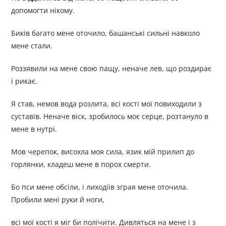
допомогти нікому.
Биків багато мене оточило, башанські сильні навколо
мене стали.
Роззявили на мене свою пащу, неначе лев, що роздирає
і рикає.
Я став, немов вода розлита, всі кості мої повиходили з
суставів. Неначе віск, зробилось моє серце, розтануло в
мене в нутрі.
Мов черепок, висохла моя сила, язик мій прилип до
горлянки, кладеш мене в порох смерти.
Бо пси мене обсіли, і лиходіїв зграя мене оточила.
Пробили мені руки й ноги,
всі мої кості я міг би полічити. Дивляться на мене і з