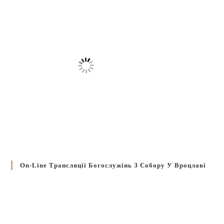
On-Line Трансляції Богослужінь З Собору У Вроцлаві