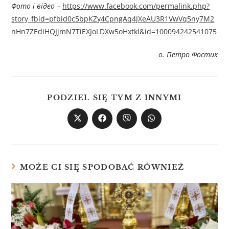
Фото і відео –
https://www.facebook.com/permalink.php?
story_fbid=pfbid0c5bpKZy4CpngAq4JXeAU3R1VwVq5ny7M2
nHn7ZEdiHQJjmN7TiEXJoLDXw5oHxtkl&id=100094242541075
о. Петро Фостик
PODZIEL SIĘ TYM Z INNYMI
MOŻE CI SIĘ SPODOBAĆ RÓWNIEŻ