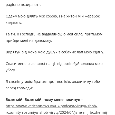
радістю позирають.
Одежу мою ділять між собою, і на хитон мій жеребок
кидають.
Та ти, о Господи, не віддаляйсь; о моя сило, притьмом
прийди мені на допомогу.
Вирятуй від меча мою душу -із собачих лап мою єдину.
Спаси мене із левиної пащі -від рогів буйволових мою
убогу.
Я сповіщу моїм братам про твоє ім’я, хвалитиму тебе
серед громади:
Боже мій, Боже мій, чому мене покинув –
https://www.vaticannews.va/uk/podcast/viruyu-shob-
rozumity-rozumiyu-shob-viryty/2024/04/jzhe-mij-bozhe-mij-