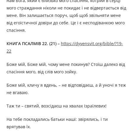
нам Бога, який є близько мого спасіння, котрий в серці
мого страждання ніколи не покидає і не відвертається від
мене. Він залишається поруч, щоб щоб звільняти мене
від егоїстичної довіри до себе. Це і є несподіванкою мого
спасіння.
КНИГА ПСАЛМІВ 22. (21) –
https://dyvensvit.org/bible/?19-
22
Боже мій, Боже мій, чому мене покинув? Стоїш далеко від
спасіння мого, від слів мого зойку.
Боже мій, кличу я вдень, – не відповідаєш, а й уночі я теж
не вгаваю.
Таж ти – святий, возсідаєш на хвалах Ізраїлевих!
На тебе покладались батьки наші: звірялись, і ти
врятував їх.