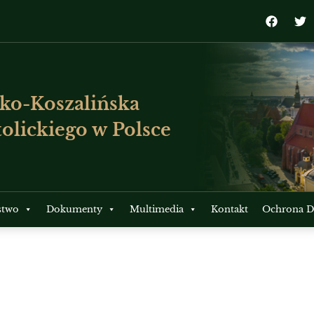
ko-Koszalińska
olickiego w Polsce
stwo
Dokumenty
Multimedia
Kontakt
Ochrona Dz