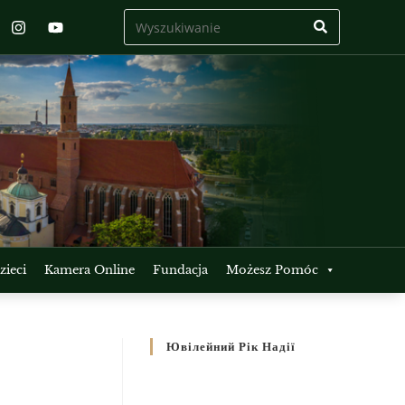
ieci
Kamera Online
Fundacja
Możesz Pomóc
Ювілейний Рік Надії