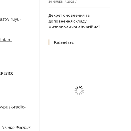
30 GRUDNIA 2025
/
Декрет оновлення та
ast/viruyu-
доповнення складу
митрополичої літургійної
комісії
inian-
10 GRUDNIA 2025
/
Kalendarz
Декрет „Норми щодо
вживання священичих риз у
Перемисько-Варшавській
Митрополії”
ЕРЕЛO:
10 GRUDNIA 2025
/
Декрет про відзначення
Великодня і всіх рухомих
свят за григоріанським
vypusk-radio-
календарем
10 GRUDNIA 2025
/
. Петро Фостик
Декрет проголошення та