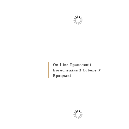
On-Line Трансляції
Богослужінь З Собору У
Вроцлаві