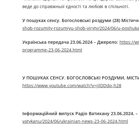
веде до справжньої єдності та любові в спільноті.
У пошуках ceнсу. Богословські роздуми (28) Містич
shob-rozumity-rozumiyu-shob-viryty/2024/06/u-poshuk
Українська передача 23.06.2024 – Джерелo:
https://w
programme-23-06-2024.html
У ПОШУКАХ CEНСУ. БОГОСЛОВСЬКІ РОЗДУМИ, МІСТИЧ
https://www.youtube.com/watch?v=jilDDdp-h28
Інформаційний випуск Радіо Ватикану 23.06.2024. –
vatykanu/2024/06/ukrainian-news-23-06-2024.html