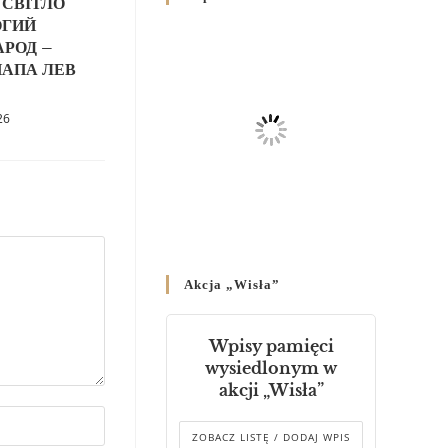
 СВІТЛО
Родин
ОГИЙ
4 GRUDNIA 2024
/
АРОД –
ПАПА ЛЕВ
Декрет владики Володимира
про утворення Комісії до
26
Справ Молоді та встановленя
складу Катихитичної Комісії
18 PAŹDZIERNIKA 2024
/
Декрет „Проголошення та
оприлюднення постанов
Синоду Єпископів УГКЦ,
який відбувся у Зарваниці, в
Akcja „Wisła”
днях 2-12 липня 2024 р.”
4 PAŹDZIERNIKA 2024
/
Wpisy pamięci
Декрет єпископів
wysiedlonym w
Перемисько-Варшавської
akcji „Wisła”
Митрополії стосовно
звершування Божественної
літургії
ZOBACZ LISTĘ / DODAJ WPIS