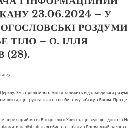
АЧА І ІНФОРМАЦІЙНИЙ
КАНУ 23.06.2024 – У
ОГОСЛОВСЬКІ РОЗДУМИ
 ТІЛО – О. ІЛЛЯ
 (28).
tarzy
 Церкву. Зміст релігійного життя залежить від правдивого розум
ом життя, що ґрунтується на особистому зв’язку з Богом. Про це
ом через прийняття Воскреслого Христа, що веде до єдності з Н
ідомити необхідність особистого зв’язку з Богом, який надає се