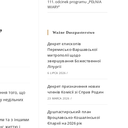
111. odcinek programu „PEŁNIA
WIARY”
,
Ważne Duszpasterstwo
Декрет єпископів
Перемисько-Варшавської
митрополії щодо
звершування Божественної
Літургії
6 LIPCA 2026
/
Декрет призначення нових
членів Комісії зі Справ Родин
іння того, що
23 MARCA 2026
/
 у недільних
Душпастирський план
Вроцлавсько-Кошалінської
им та з іншими
Єпархії на 2026 рік
нс життю і