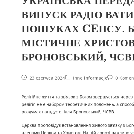
УКРАЇНСЬКА ПЕРЕД
ВИПУСК РАДІО ВАТИ
ПОШУКАХ CEНСУ. Б
МІСТИЧНЕ ХРИСТОВЕ
БРОНОВСЬКИЙ, ЧСВВ
23 czerwca 2024
Inne informacje
0 Komen
Релігійне життя та зв’язок з Богом звершується через
релігія не є набором теоретичних положень, а способ
роздумах нагадує о. Ілля Броновський, ЧСВВ.
Церква проповідує встановлення живого зв’язку з Бог
членами Церкви та Христом. На цій дорозі важливо усв