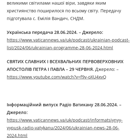
великими світилами нашої віри, завдяки яким
християнство поширилося по всьому світу. Передачу
підготувала с. Емілія Вандич, СНДМ.
Українська передача
2
8.06.2024. –
Джерелo:
https://www.vaticannews.va/uk/podcast/ukrainian-podcast-
list/2024/06/ukrainian-programme-28-06-2024.html
СВЯТИХ СЛАВНИХ І ВСЕХВАЛЬНИХ ПЕРВОВЕРХОВНИХ
АПОСТОЛІВ ПЕТРА І ПАВЛА
– 29 ЧЕРВНЯ
.
Джерелo: –
https://www.youtube.com/watch?v=f9v-oXU4xvQ
Інформаційний випуск Радіо Ватикану
2
8.06.2024. –
Джерелo:
https://www.vaticannews.va/uk/podcast/informatsiynyy-
vypusk-radio-vatykanu/2024/06/ukrainian-news-28-06-
2024.html