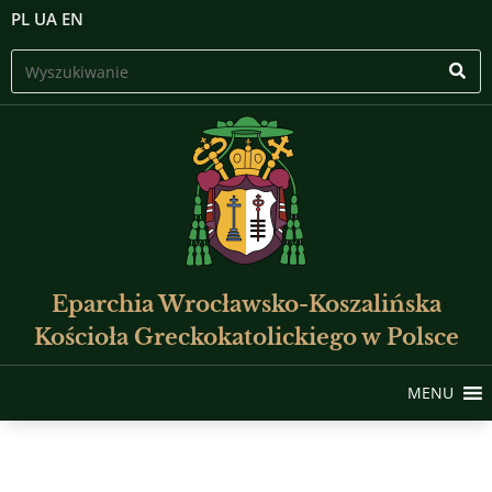
PL
UA
EN
Eparchia Wrocławsko-Koszalińska
Kościoła Greckokatolickiego w Polsce
MENU