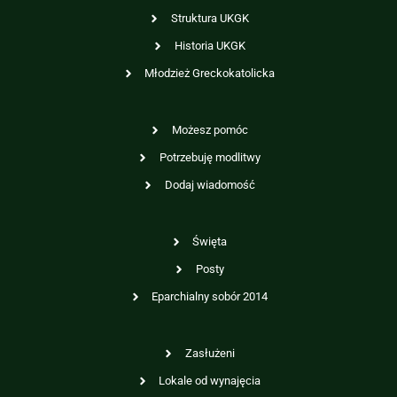
Struktura UKGK
Historia UKGK
Młodzież Greckokatolicka
Możesz pomóc
Potrzebuję modlitwy
Dodaj wiadomość
Święta
Posty
Eparchialny sobór 2014
Zasłużeni
Lokale od wynajęcia