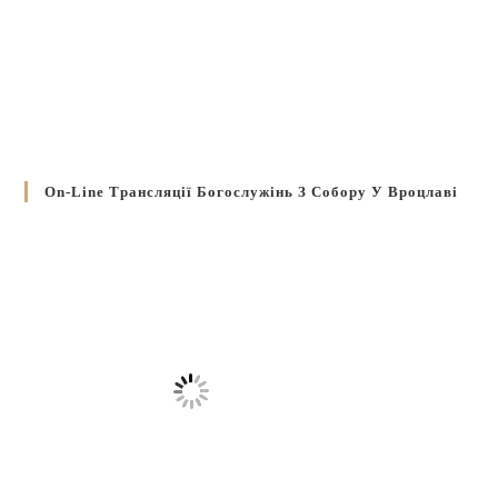
On-Line Трансляції Богослужінь З Собору У Вроцлаві