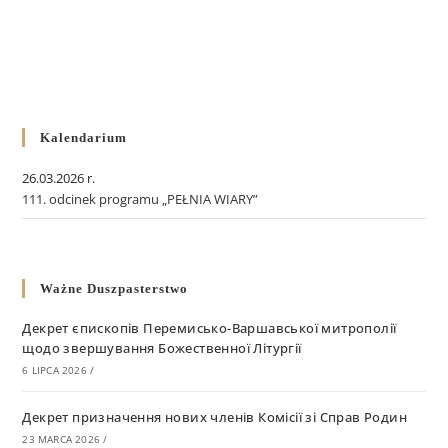
Kalendarium
26.03.2026 r.
111. odcinek programu „PEŁNIA WIARY”
Ważne Duszpasterstwo
Декрет єпископів Перемисько-Варшавської митрополії
щодо звершування Божественної Літургії
6 LIPCA 2026
/
Декрет призначення нових членів Комісії зі Справ Родин
23 MARCA 2026
/