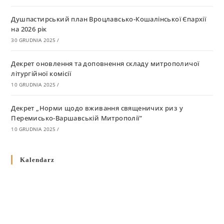
Душпастирський план Вроцлавсько-Кошалінської Єпархії
на 2026 рік
30 GRUDNIA 2025
/
Декрет оновлення та доповнення складу митрополичої
літургійної комісії
10 GRUDNIA 2025
/
Декрет „Норми щодо вживання священичих риз у
Перемисько-Варшавській Митрополії”
10 GRUDNIA 2025
/
Декрет про відзначення Великодня і всіх рухомих свят за
Kalendarz
григоріанським календарем
10 GRUDNIA 2025
/
Декрет проголошення та оприлюдення постанов Синоду
Єпископів УГКЦ як зобов’язуючі на території
Вроцлавсько-Кошалінської Єпархії