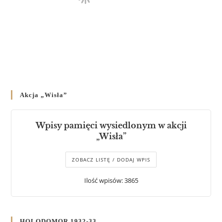
Akcja „Wisła”
Wpisy pamięci wysiedlonym w akcji
„Wisła”
ZOBACZ LISTĘ / DODAJ WPIS
Ilość wpisów: 3865
HOLODOMOR 1932-33