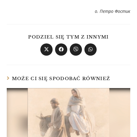
о. Петро Фостик
PODZIEL SIĘ TYM Z INNYMI
MOŻE CI SIĘ SPODOBAĆ RÓWNIEŻ