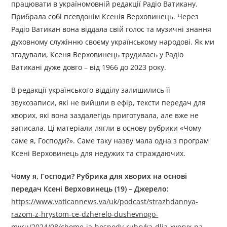
працювати в україномовній редакції Радіо Ватикану.
Прибрала собі псевдонім Ксенія Верховинець. Через
Радіо Ватикан вона віддала свій голос та музичні знання
дуxовному служінню своєму українському народові. Як ми
згадували, Ксеня Верховинець трудилась у Радіо
Ватикані дуже довго – від 1966 до 2023 року.
В редакції українського відділу залишились її
звукозаписи, які не вийшли в ефір, тексти передач для
хворих, які вона заздалегідь приготувала, але вже не
записала. Ці матеріали лягли в основу рубрики «Чому
саме я, Господи?». Саме таку назву мала одна з програм
Ксені Верховинець для недужих та страждаючих.
Чому я, Господи? Рубрика для хворих на основі
передач Ксені Верховинець (19) – Джерелo:
https://www.vaticannews.va/uk/podcast/strazhdannya-
razom-z-hrystom-ce-dzherelo-dushevnogo-
myru/2024/08/chome-ja-hospody-rubryka-dlia-xvoryx-na-