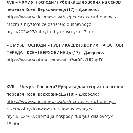
XVII – Чому я, Господи? Рубрика для хворих на основі
передач Ксені Верховинець (17) – Джерелo:
https://www.vaticannews.va/uk/podcast/strazhdannya-
razom-z-hrystom-ce-dzherelo-dushevnogo-
myru/2024/07/rubryka-dlya-khvorykh-17.html
ЧОМУ Я, ГОСПОДИ
–
РУБРИКА ДЛЯ ХВОРИХ НА ОСНОВІ
ПЕРЕДАЧ КСЕНІ ВЕРХОВИНЕЦЬ (17)
–
Джерелo:
https://www.youtube.com/watch?v=0CzYUl2apT0
XVIII – Чому я, Господи? Рубрика для хворих на основі
передач Ксені Верховинець (18) – Джерелo:
https://www.vaticannews.va/uk/podcast/strazhdannya-
razom-z-hrystom-ce-dzherelo-dushevnogo-
myru/2024/07/chomu-ja-hospody-rubryka-dlia-xvoryx-
18.html