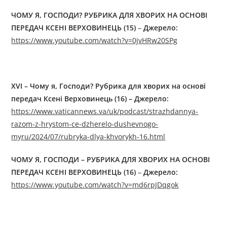
ЧОМУ Я, ГОСПОДИ? РУБРИКА ДЛЯ ХВОРИХ НА ОСНОВІ
ПЕРЕДАЧ КСЕНІ ВЕРХОВИНЕЦЬ (15)
–
Джерелo:
https://www.youtube.com/watch?v=0jvHRw20SPg
XVI – Чому я, Господи? Рубрика для хворих на основі
передач Ксені Верховинець (16) – Джерелo:
https://www.vaticannews.va/uk/podcast/strazhdannya-
razom-z-hrystom-ce-dzherelo-dushevnogo-
myru/2024/07/rubryka-dlya-khvorykh-16.html
ЧОМУ Я, ГОСПОДИ
–
РУБРИКА ДЛЯ ХВОРИХ НА ОСНОВІ
ПЕРЕДАЧ КСЕНІ ВЕРХОВИНЕЦЬ (16)
–
Джерелo:
https://www.youtube.com/watch?v=md6rpJDqgok