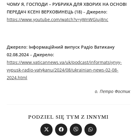
ЧОМУ Я, ГОСПОДИ
–
РУБРИКА ДЛЯ ХВОРИХ НА ОСНОВІ
ПЕРЕДАЧ КСЕНІ ВЕРХОВИНЕЦЬ (18)
–
Джерелo:
https://www.youtube.com/watch?v=yWnWGJuj8nc
Джерелo:
Інформаційний випуск Радіо Ватикану
02.08.2024
–
Джерелo:
https://www.vaticannews.va/uk/podcast/informatsiynyy-
vypusk-radio-vatykanu/2024/08/ukrainian-news-02-08-
2024.html
о. Петро Фостик
PODZIEL SIĘ TYM Z INNYMI