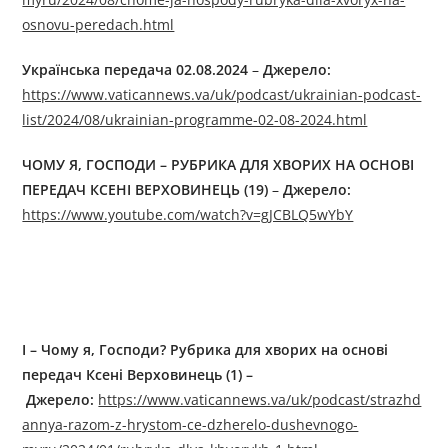
osnovu-peredach.html
Українська передача 02.08.2024
–
Джерелo:
https://www.vaticannews.va/uk/podcast/ukrainian-podcast-
list/2024/08/ukrainian-programme-02-08-2024.html
ЧОМУ Я, ГОСПОДИ
–
РУБРИКА ДЛЯ ХВОРИХ НА ОСНОВІ
ПЕРЕДАЧ КСЕНІ ВЕРХОВИНЕЦЬ (19)
–
Джерелo:
https://www.youtube.com/watch?v=gJCBLQ5wYbY
І – Чому я, Господи? Рубрика для хворих на основі
передач Ксені Верховинець (1) –
Джерелo:
https://www.vaticannews.va/uk/podcast/strazhd
annya-razom-z-hrystom-ce-dzherelo-dushevnogo-