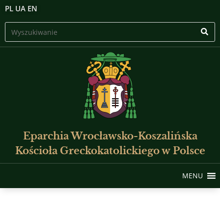
PL
UA
EN
Eparchia Wrocławsko-Koszalińska
Kościoła Greckokatolickiego w Polsce
MENU