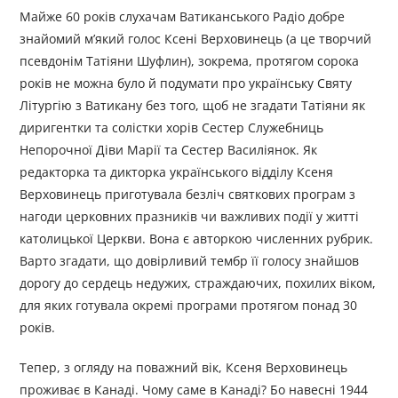
Майже 60 років слухачам Ватиканського Радіо добре
знайомий м’який голос Ксені Верховинець (а це творчий
псевдонім Татіяни Шуфлин), зокрема, протягом сорока
років не можна було й подумати про українську Святу
Літургію з Ватикану без того, щоб не згадати Татіяни як
диригентки та солістки хорів Сестер Служебниць
Непорочної Діви Марії та Сестер Василіянок. Як
редакторка та дикторка українського відділу Ксеня
Верховинець приготувала безліч святкових програм з
нагоди церковних празників чи важливих події у житті
католицької Церкви. Вона є авторкою численних рубрик.
Варто згадати, що довірливий тембр її голосу знайшов
дорогу до сердець недужих, страждаючих, похилих віком,
для яких готувала окремі програми протягом понад 30
років.
Тепер, з огляду на поважний вік, Ксеня Верховинець
проживає в Канаді. Чому саме в Канаді? Бо навесні 1944