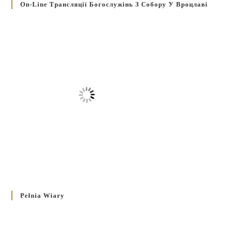
On-Line Трансляції Богослужінь З Собору У Вроцлаві
Pełnia Wiary