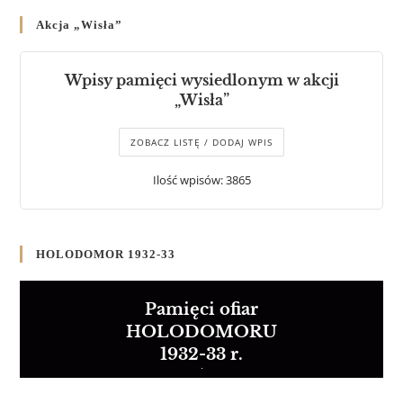
Akcja „Wisła”
Wpisy pamięci wysiedlonym w akcji
„Wisła”
ZOBACZ LISTĘ / DODAJ WPIS
Ilość wpisów: 3865
HOLODOMOR 1932-33
Pamięci ofiar
HOLODOMORU
1932-33 r.