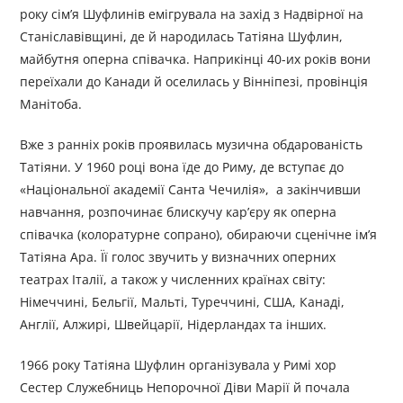
року сім’я Шуфлинів емігрувала на захід з Надвірної на
Станіславівщині, де й народилась Татіяна Шуфлин,
майбутня оперна співачка. Наприкінці 40-их років вони
переїхали до Канади й оселилась у Вінніпезі, провінція
Манітоба.
Вже з ранніх років проявилась музична обдарованість
Татіяни. У 1960 році вона їде до Риму, де вступає до
«Національної академії Санта Чечилія», а закінчивши
навчання, розпочинає блискучу кар’єру як оперна
співачка (колоратурне сопрано), обираючи сценічне ім’я
Татіяна Ара. Її голос звучить у визначних оперних
театрах Італії, а також у численних країнах світу:
Німеччині, Бельгії, Мальті, Туреччині, США, Канаді,
Англії, Алжирі, Швейцарії, Нідерландах та інших.
1966 року Татіяна Шуфлин організувала у Римі хор
Сестер Служебниць Непорочної Діви Марії й почала