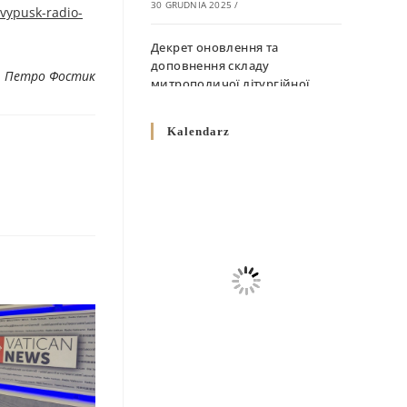
30 GRUDNIA 2025
/
vypusk-radio-
Декрет оновлення та
доповнення складу
. Петро Фостик
митрополичої літургійної
комісії
10 GRUDNIA 2025
/
Kalendarz
Декрет „Норми щодо
вживання священичих риз у
Перемисько-Варшавській
Митрополії”
10 GRUDNIA 2025
/
Декрет про відзначення
Великодня і всіх рухомих
свят за григоріанським
календарем
10 GRUDNIA 2025
/
Декрет проголошення та