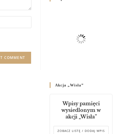
Родин
4 GRUDNIA 2024
/
Декрет владики Володимира
про утворення Комісії до
Справ Молоді та встановленя
складу Катихитичної Комісії
18 PAŹDZIERNIKA 2024
/
Декрет „Проголошення та
оприлюднення постанов
Синоду Єпископів УГКЦ,
який відбувся у Зарваниці, в
Akcja „Wisła”
днях 2-12 липня 2024 р.”
4 PAŹDZIERNIKA 2024
/
Wpisy pamięci
Декрет єпископів
wysiedlonym w
Перемисько-Варшавської
akcji „Wisła”
Митрополії стосовно
звершування Божественної
літургії
ZOBACZ LISTĘ / DODAJ WPIS