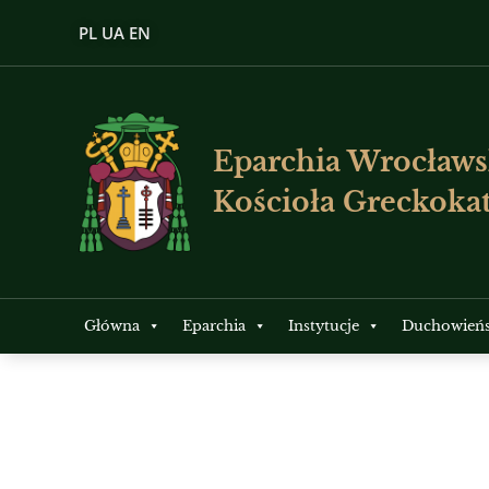
PL
UA
EN
Eparchia Wrocławs
Kościoła Greckokat
Główna
Eparchia
Instytucje
Duchowień