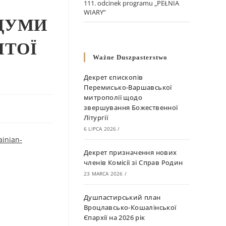
111. odcinek programu „PEŁNIA
WIARY”
ЗДУМИ
ЯТОЇ
Ważne Duszpasterstwo
Декрет єпископів
Перемисько-Варшавської
митрополії щодо
звершування Божественної
Літургії
6 LIPCA 2026
/
ainian-
Декрет призначення нових
членів Комісії зі Справ Родин
23 MARCA 2026
/
Душпастирський план
Вроцлавсько-Кошалінської
Єпархії на 2026 рік