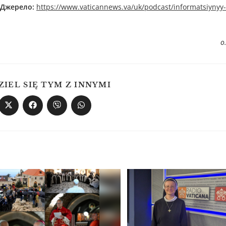
 Джерелo:
https://www.vaticannews.va/uk/podcast/informatsiynyy-
о
ZIEL SIĘ TYM Z INNYMI