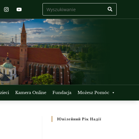
ieci
Kamera Online
Fundacja
Możesz Pomóc
Ювілейний Рік Надії