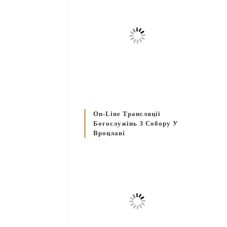
On-Line Трансляції
Богослужінь З Собору У
Вроцлаві