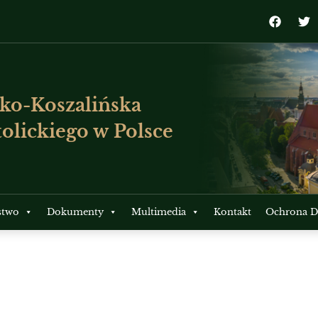
ko-Koszalińska
olickiego w Polsce
stwo
Dokumenty
Multimedia
Kontakt
Ochrona Dz