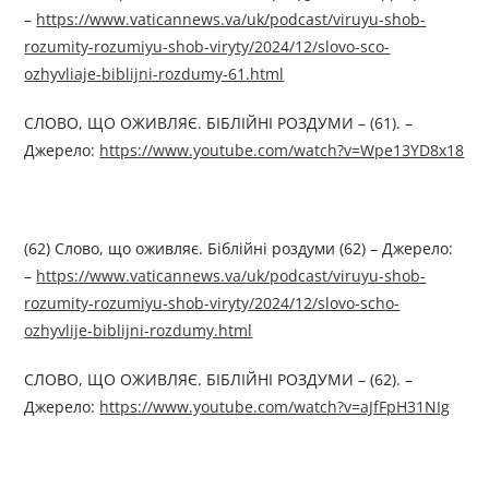
–
https://www.vaticannews.va/uk/podcast/viruyu-shob-
rozumity-rozumiyu-shob-viryty/2024/12/slovo-sco-
ozhyvliaje-biblijni-rozdumy-61.html
СЛОВО, ЩО ОЖИВЛЯЄ. БІБЛІЙНІ РОЗДУМИ – (61). –
Джерелo:
https://www.youtube.com/watch?v=Wpe13YD8x18
(62) Слово, що оживляє. Біблійні роздуми (62) – Джерелo:
–
https://www.vaticannews.va/uk/podcast/viruyu-shob-
rozumity-rozumiyu-shob-viryty/2024/12/slovo-scho-
ozhyvlije-biblijni-rozdumy.html
СЛОВО, ЩО ОЖИВЛЯЄ. БІБЛІЙНІ РОЗДУМИ – (62). –
Джерелo:
https://www.youtube.com/watch?v=aJfFpH31NIg