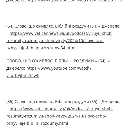
(54) Слово, що оживляє. Біблійні роздуми (54) – Джерелo:
–
https://www.vaticannews.va/uk/podcast/viruyu-shob-
rozumity-rozumiyu-shob-viryty/2024/10/slovo-sco-
ozhyvliaje-biblijni-rozdumy-54.html
СЛОВО, ЩО ОЖИВЛЯЄ. БІБЛІЙНІ РОЗДУМИ – (54). –
Джерелo:
https://www.youtube.com/watch?
v=u_bVjhm2mwE
(55) Слово, що оживляє. Біблійні роздуми (55) – Джерелo:
–
https://www.vaticannews.va/uk/podcast/viruyu-shob-
rozumity-rozumiyu-shob-viryty/2024/10/slovo-scho-
ozhyvliaje-biblini-rozdumy.html