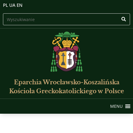
PL
UA
EN
Eparchia Wrocławsko-Koszalińska
Kościoła Greckokatolickiego w Polsce
MENU