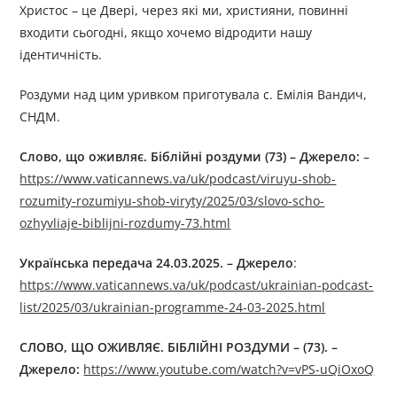
Христос – це Двері, через які ми, християни, повинні
входити сьогодні, якщо хочемо відродити нашу
ідентичність.
Роздуми над цим уривком приготувала с. Емілія Вандич,
СНДМ.
Слово, що оживляє. Біблійні роздуми (73) – Джерелo:
–
https://www.vaticannews.va/uk/podcast/viruyu-shob-
rozumity-rozumiyu-shob-viryty/2025/03/slovo-scho-
ozhyvliaje-biblijni-rozdumy-73.html
Українська передача 24.03.2025. – Джерелo
:
https://www.vaticannews.va/uk/podcast/ukrainian-podcast-
list/2025/03/ukrainian-programme-24-03-2025.html
СЛОВО, ЩО ОЖИВЛЯЄ. БІБЛІЙНІ РОЗДУМИ – (73). –
Джерелo:
https://www.youtube.com/watch?v=vPS-uQiOxoQ