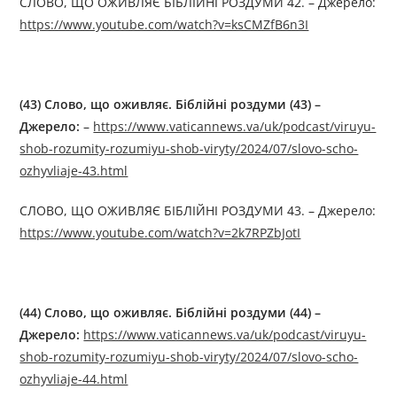
СЛОВО, ЩО ОЖИВЛЯЄ БІБЛІЙНІ РОЗДУМИ 42. – Джерелo:
https://www.youtube.com/watch?v=ksCMZfB6n3I
(43) Слово, що оживляє. Біблійні роздуми (43) –
Джерелo:
–
https://www.vaticannews.va/uk/podcast/viruyu-
shob-rozumity-rozumiyu-shob-viryty/2024/07/slovo-scho-
ozhyvliaje-43.html
СЛОВО, ЩО ОЖИВЛЯЄ БІБЛІЙНІ РОЗДУМИ 43. – Джерелo:
https://www.youtube.com/watch?v=2k7RPZbJotI
(44) Слово, що оживляє. Біблійні роздуми (44) –
Джерелo:
https://www.vaticannews.va/uk/podcast/viruyu-
shob-rozumity-rozumiyu-shob-viryty/2024/07/slovo-scho-
ozhyvliaje-44.html