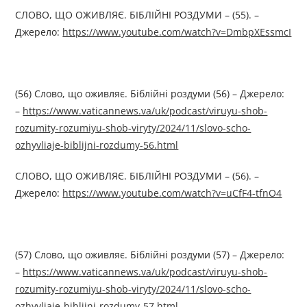
СЛОВО, ЩО ОЖИВЛЯЄ. БІБЛІЙНІ РОЗДУМИ – (55). –
Джерелo:
https://www.youtube.com/watch?v=DmbpXEssmcI
(56) Слово, що оживляє. Біблійні роздуми (56) – Джерелo:
–
https://www.vaticannews.va/uk/podcast/viruyu-shob-
rozumity-rozumiyu-shob-viryty/2024/11/slovo-scho-
ozhyvliaje-biblijni-rozdumy-56.html
СЛОВО, ЩО ОЖИВЛЯЄ. БІБЛІЙНІ РОЗДУМИ – (56). –
Джерелo:
https://www.youtube.com/watch?v=uCfF4-tfnO4
(57) Слово, що оживляє. Біблійні роздуми (57) – Джерелo:
–
https://www.vaticannews.va/uk/podcast/viruyu-shob-
rozumity-rozumiyu-shob-viryty/2024/11/slovo-scho-
ozhyvliaje-biblijni-rozdumy-57.html