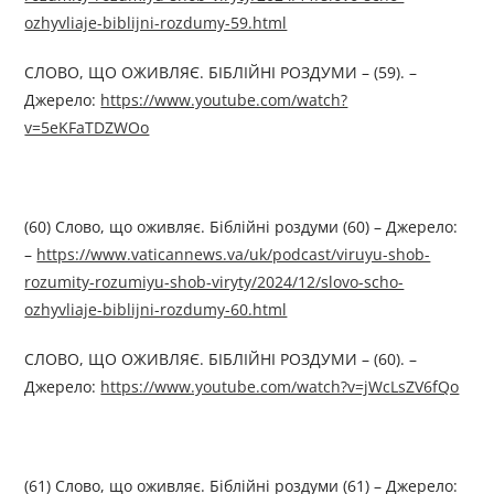
ozhyvliaje-biblijni-rozdumy-59.html
СЛОВО, ЩО ОЖИВЛЯЄ. БІБЛІЙНІ РОЗДУМИ – (59). –
Джерелo:
https://www.youtube.com/watch?
v=5eKFaTDZWOo
(60) Слово, що оживляє. Біблійні роздуми (60) – Джерелo:
–
https://www.vaticannews.va/uk/podcast/viruyu-shob-
rozumity-rozumiyu-shob-viryty/2024/12/slovo-scho-
ozhyvliaje-biblijni-rozdumy-60.html
СЛОВО, ЩО ОЖИВЛЯЄ. БІБЛІЙНІ РОЗДУМИ – (60). –
Джерелo:
https://www.youtube.com/watch?v=jWcLsZV6fQo
(61) Слово, що оживляє. Біблійні роздуми (61) – Джерелo: