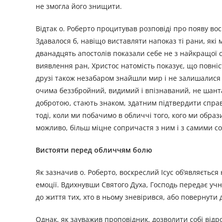
не змогла його знищити.
Відтак о. Роберто процитував розповіді про появу воскр
Здавалося б, навіщо виставляти напоказ ті рани, які
дванадцять апостолів показали себе не з найкращої ст
виявлення ран, Христос натомість показує, що повні
друзі також незабаром знайшли мир і не залишалися з
очима беззбройний, видимий і впізнаваний, не шантаж
добротою, стають знаком, здатним підтвердити спра
тоді, коли ми побачимо в обличчі того, кого ми обра
можливо, більш міцне сопричастя з ним і з самими 
Вистояти перед обличчям болю
Як зазначив о. Роберто, воскреслий Ісус об’являєтьс
емоції. Вдихнувши Святого Духа, Господь передає учн
до життя тих, хто в ньому зневірився, або повернути 
Однак, як зауважив проповідник, дозволити собі відр