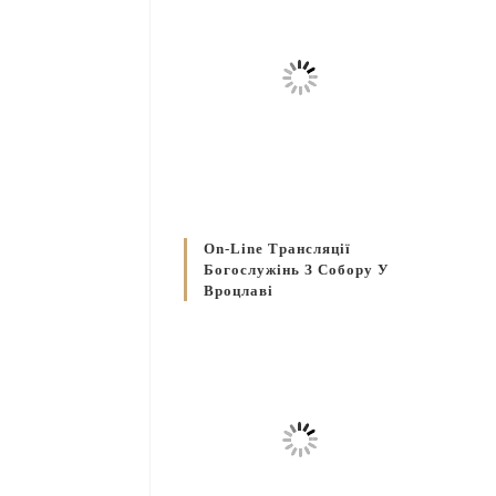
On-Line Трансляції
Богослужінь З Собору У
Вроцлаві