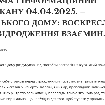
АЧА І ІНФОРМАЦІЙНИЙ
КАНУ 04.04.2025. –
ЬКОГО ДОМУ: ВОСКРЕС
 ВІДРОДЖЕННЯ ВЗАЄМИН
arzy
кого дому роздумував над способом воскресіння Ісуса, Який пок
и себе страхові перед стражданнями і смертю, але тримати наш
в», – сказав о. Роберто Пазоліні, OFP Cap, проповідник Папськог
я 2025 р., третю великопосну проповідь, темою якої була радіст
ільки вирішальна, що необхідна для того, щоб ступати у правил