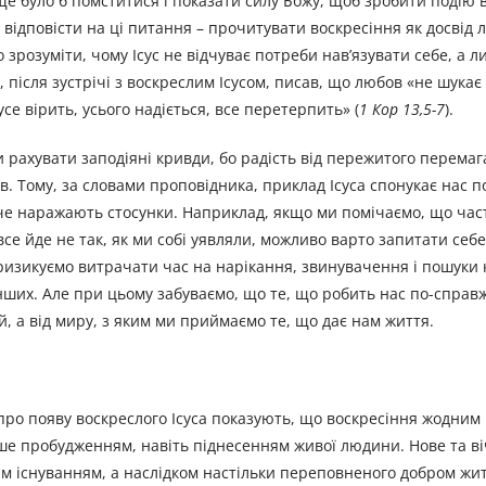
е було б помститися і показати силу Божу, щоб зробити подію 
відповісти на ці питання – прочитувати воскресіння як досвід л
о зрозуміти, чому Ісус не відчуває потреби нав’язувати себе, а 
після зустрічі з воскреслим Ісусом, писав, що любов «не шукає 
усе вірить, усього надіється, все перетерпить» (
1 Кор 13,5-7
).
 рахувати заподіяні кривди, бо радість від пережитого перемаг
ляв. Тому, за словами проповідника, приклад Ісуса спонукає нас п
уче наражають стосунки. Наприклад, якщо ми помічаємо, що час
е йде не так, як ми собі уявляли, можливо варто запитати себе
изикуємо витрачати час на нарікання, звинувачення і пошуки 
нших. Але при цьому забуваємо, що те, що робить нас по-спра
, а від миру, з яким ми приймаємо те, що дає нам життя.
про появу воскреслого Ісуса показують, що воскресіння жодним
е пробудженням, навіть піднесенням живої людини. Нове та ві
им існуванням, а наслідком настільки переповненого добром жи