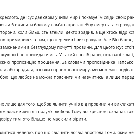
еслого, де Ісус дає своїм учням мир і показує їм сліди своїх ран
 могли б оживити болючу пам’ять про ганебну смерть та стражда
орони, коли більшість втекли, дехто зрадив, а ще хтось відрікс
стю примирився з тим, що пережив і вистраждав. Але Він бажає
амкненими в безглуздому почутті провини. Для цього Ісус стоїт
уючи і не прикидаючись. У такий спосіб рани, показані з лагі
вжню пропозицію прощення. За словами проповідника Папськог
зили або зрадили, ознаки справжнього миру, ми можемо сподіват
собою. Цю любов не можна пояснити чи навчитись, а лише перед
я не лише для того, щоб звільнити учнів від провини чи виклика
ям власне життя і полум’я любові. Тому воскресіння означає та
довіру тим, хто більше не має сили вірити.
одитися нелегко, про що свідчить досвід апостола Томи, який не