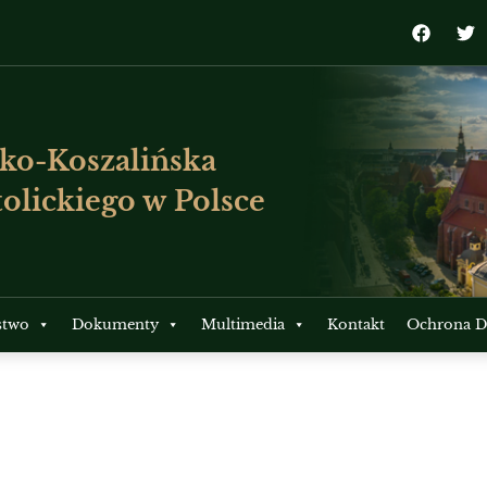
ko-Koszalińska
olickiego w Polsce
stwo
Dokumenty
Multimedia
Kontakt
Ochrona Dz