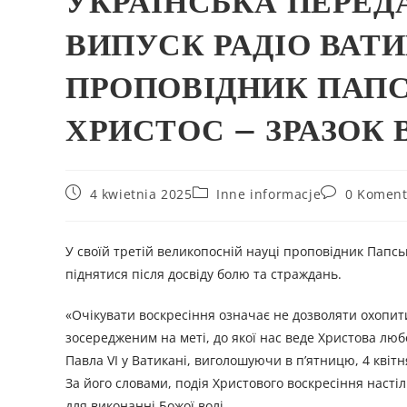
УКРАЇНСЬКА ПЕРЕД
ВИПУСК РАДІО ВАТИ
ПРОПОВІДНИК ПАПС
ХРИСТОС – ЗРАЗОК
4 kwietnia 2025
Inne informacje
0 Koment
У своїй третій великопосній науці проповідник Папсь
піднятися після досвіду болю та страждань.
«Очікувати воскресіння означає не дозволяти охопит
зосередженим на меті, до якої нас веде Христова любо
Павла VI у Ватикані, виголошуючи в п’ятницю, 4 квітн
За його словами, подія Христового воскресіння наст
для виконанні Божої волі.