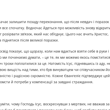
значає залишити позаду переконання, що після невдач і поразо
 все спочатку. Водночас йдеться про можливість знову відкрит
г розірвати зв’язок, який нас об’єднує. Цього нас вчить Христос
а піднятися після великої поразки.
свід показує, що щоразу, коли нам вдається взяти себе в руки і
о ми починаємо думати, – це те, як ми можемо якось помститися,
 трохи поплатилися за це. Натомість Ісус, піднявшись із аду, н
 свою вищість над тими, хто був винуватцем чи співучасником йог
аністю і радісною скромністю. Кожне Євангеліє підтверджує цей
помсти й потреби у компенсації за завдані страждання.
уміти, чому Господь Ісус, воскреснувши з мертвих, не вважав з