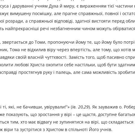
суса і даруванні учням Духа й миру, є вираженням тієї частини 
жує вимушену посмішку, але прагне справжньої, повної і остато
ої розради, а справжньої відповіді, здатної вистояти перед обл
іть найпрекрасніші речі незбагненним чином можуть обірватися
ру, звертається до Томи, пропонуючи йому те, що йому було потрі
ик, Тома не відхилив віру через впертість, але тому, що хотів 
авдяки своїй власній чуттєвості. Замість того, щоб пасивно сп
волити любові Христа охопити себе настільки, щоб бути здатним
насправді простягнув руку і палець, але сама можливість зробит
ті, які, не бачивши, увірували!”» (
Ів. 20,29
). Як зауважив о. Робе
адже показують, що зростання у вірі – це щастя, доступне багать
ться тим, хто має відвагу не зупинятися на вірі, що складається з
віри та зустрітися з Христом в спільноті Його учнів.