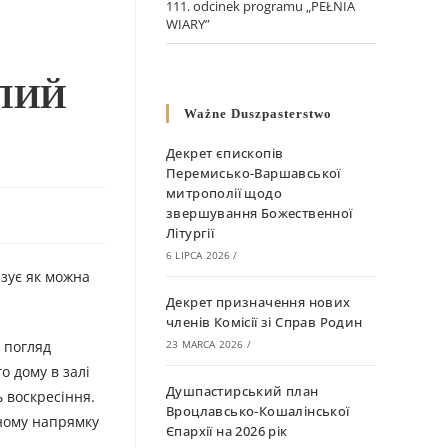
111. odcinek programu „PEŁNIA
WIARY”
ЛИЙ
Ważne Duszpasterstwo
.
Декрет єпископів
Перемисько-Варшавської
митрополії щодо
звершування Божественної
Літургії
6 LIPCA 2026
/
азує як можна
Декрет призначення нових
членів Комісії зі Справ Родин
 погляд
23 MARCA 2026
/
о дому в залі
Душпастирський план
ь воскресіння.
Вроцлавсько-Кошалінської
ьному напрямку
Єпархії на 2026 рік