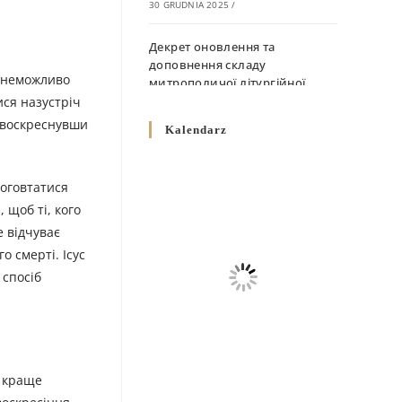
30 GRUDNIA 2025
/
Декрет оновлення та
доповнення складу
к неможливо
митрополичої літургійної
комісії
ися назустріч
10 GRUDNIA 2025
/
, воскреснувши
Kalendarz
Декрет „Норми щодо
вживання священичих риз у
 оговтатися
Перемисько-Варшавській
 щоб ті, кого
Митрополії”
е відчуває
10 GRUDNIA 2025
/
о смерті. Ісус
 спосіб
Декрет про відзначення
Великодня і всіх рухомих
свят за григоріанським
календарем
10 GRUDNIA 2025
/
а краще
Декрет проголошення та