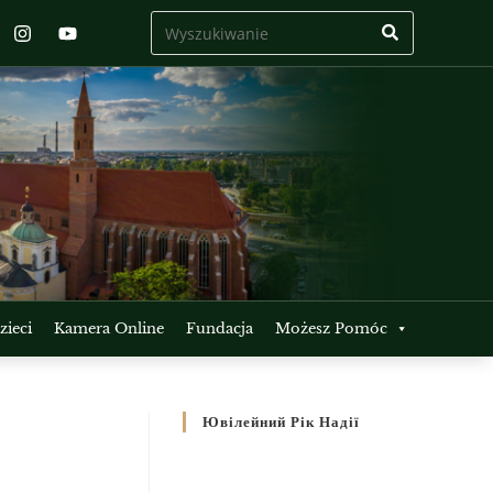
ieci
Kamera Online
Fundacja
Możesz Pomóc
Ювілейний Рік Надії