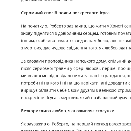
Скромний спосіб появи воскреслого Ісуса
На початку о. Роберто зазначив, що жити у Христі о
знову піднятися з довірливим серцем, готовим почати
іншим, особливо тим, хто завдав нам болю, але не змі
з мертвих, дає чудове свідчення того, як любов здатн
За словами проповідника Папського дому, спільний до
після серйозної травми у сфері любові, перше, про щ
ми вважаємо відповідальними за наші страждання, хоч
потреби ні на кого і ні на що нарікати, ані доводити
вирішує об’явити Себе Своїм друзям з великою стрим
воскресіння Ісуса з мертвих, який позбавлений духу 
Безкорислива любов, яка оживляє стосунки
Як зауважив о. Роберто, на перший погляд важко зроз