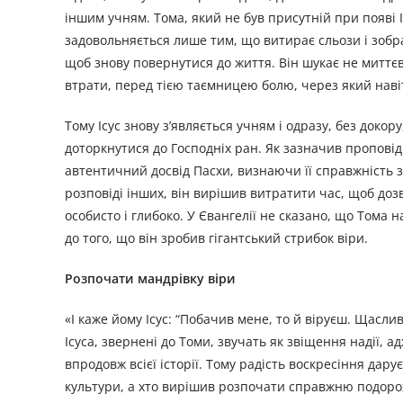
іншим учням. Тома, який не був присутній при появі І
задовольняється лише тим, що витирає сльози і зобра
щоб знову повернутися до життя. Він шукає не миттєв
втрати, перед тією таємницею болю, через який нав
Тому Ісус знову з’являється учням і одразу, без доко
доторкнутися до Господніх ран. Як зазначив проповідн
автентичний досвід Пасхи, визнаючи її справжність з
розповіді інших, він вирішив витратити час, щоб доз
особисто і глибоко. У Євангелії не сказано, що Тома 
до того, що він зробив гігантський стрибок віри.
Розпочати мандрівку віри
«І каже йому Ісус: “Побачив мене, то й віруєш. Щасливі 
Ісуса, звернені до Томи, звучать як звіщення надії, 
впродовж всієї історії. Тому радість воскресіння дарує
культури, а хто вирішив розпочати справжню подорож 