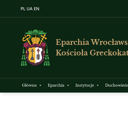
PL
UA
EN
Eparchia Wrocławs
Kościoła Greckokat
Główna
Eparchia
Instytucje
Duchowień