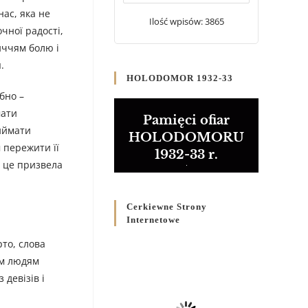
20 WRZEŚNIA 2024
/
нас, яка не
Ilość wpisów: 3865
чної радості,
Булла проголошення
иччям болю і
Ювілейного року 2025
.
5 CZERWCA 2024
/
HOLODOMOR 1932-33
бно –
Розпорядження
мати
Преосвященнішого Владики
Pamięci ofiar
Кир Володимира Р. Ющака
риймати
HOLODOMORU
про вживання друкованих
 пережити її
1932-33 r.
книг на публічних
и це призвела
богослужіннях
23 LUTEGO 2024
/
Cerkiewne Strony
Internetowe
рто, слова
ом людям
 девізів і