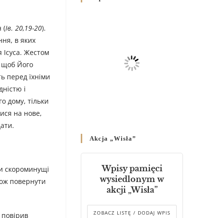
Родин
4 GRUDNIA 2024
/
 (
Ів. 20,19-20
).
Декрет владики Володимира
ння, в яких
про утворення Комісії до
я Ісуса. Жестом
Справ Молоді та встановленя
, щоб Його
складу Катихитичної Комісії
ь перед їхніми
18 PAŹDZIERNIKA 2024
/
дністю і
о дому, тільки
Декрет „Проголошення та
оприлюднення постанов
ися на нове,
Синоду Єпископів УГКЦ,
ати.
який відбувся у Зарваниці, в
Akcja „Wisła”
днях 2-12 липня 2024 р.”
4 PAŹDZIERNIKA 2024
/
Wpisy pamięci
ти скороминущі
Декрет єпископів
wysiedlonym w
кож повернути
Перемисько-Варшавської
akcji „Wisła”
Митрополії стосовно
звершування Божественної
літургії
ZOBACZ LISTĘ / DODAJ WPIS
 повірив