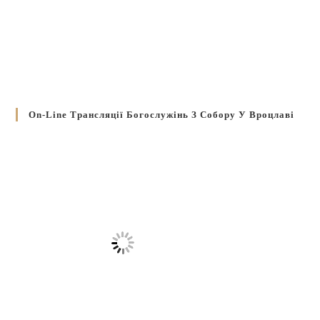
On-Line Трансляції Богослужінь З Собору У Вроцлаві