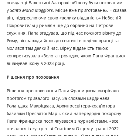
оглядачці Валентині Алазракі: «Я хочу бути похованим
у
Santa Maria Maggiore
. Місце вже приготоване», – сказав
він, підкреслюючи свою «велику відданість» Небесній
Покровительці римлян ще до обрання на Петрове
служіння. Папа згадував, що під час кожного візиту до
Риму, він завжди йшов до святині в неділю вранці та
молився там деякий час. Вірну відданість також
конкретизувала «Золота троянда», якою Папа Франциск
вшанував ікону в 2023 році.
Рішення про поховання
Рішення про поховання Папи Франициска визрівало
протягом тривалого часу. За словами кардинала
Роландаса Макріцкаса, Архипресвітера-коадʼютора
базиліки Пресвятої Марії, який напередодні похорону
Папи Франциска поспілкувався з журналістами, «все
почалося із зустрічі зі Святішим Отцем у травні 2022