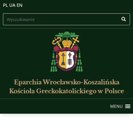
PL
UA
EN
Eparchia Wrocławsko-Koszalińska
Kościoła Greckokatolickiego w Polsce
MENU