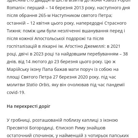
Romani»: перший – 14 березня 2013 року, наступного дня
після обрання 265-м Наступником святого Петра;
останній – 12 квітня цього року, напередодні Страсного
Тижня; поміж цим були незліченні вшанування перед і
після кожної Апостольської подорожі та після
госпіталізацій в лікарні ім. Аґостіно Джемеллі: в 2021
році, двічі в 2023 році та найдовшим перебуванням – 38
днів, від 14 лютого до 23 березня цього року. Цю ж
Марійську ікону Папа бажав мати поруч із собою на
площі Святого Петра 27 березня 2020 року, під час
молитви
Statio Orbis
, яку він очолював під час пандемії
covid-19.
На перехресті доріг
У гробниці, розташованій поблизу каплиці з іконою
Пресвятої Богородиці, Єпископ Риму знайшов
остаточний спочинок, у найменшій з чотирьох папських