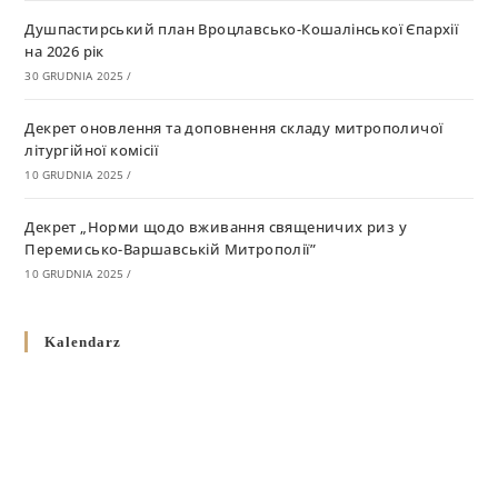
Душпастирський план Вроцлавсько-Кошалінської Єпархії
на 2026 рік
30 GRUDNIA 2025
/
Декрет оновлення та доповнення складу митрополичої
літургійної комісії
10 GRUDNIA 2025
/
Декрет „Норми щодо вживання священичих риз у
Перемисько-Варшавській Митрополії”
10 GRUDNIA 2025
/
Декрет про відзначення Великодня і всіх рухомих свят за
Kalendarz
григоріанським календарем
10 GRUDNIA 2025
/
Декрет проголошення та оприлюдення постанов Синоду
Єпископів УГКЦ як зобов’язуючі на території
Вроцлавсько-Кошалінської Єпархії
5 LISTOPADA 2025
/