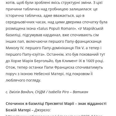
хотів, щоб були зроблені якісь структурні зміни. З цієї
причини табличка над гробницею залишилася: це
історична табличка, адже вважається, що в
середньовічних часах, над цими дверима спочатку була
розміщена ікона «Salus Populi Romani». «У Марійській
базиліці, підсумував кардинал, вже спочивають сім
інших пап, включаючи першого Папу-францисканця
Миколу IV, першого Папу-домініканця Пія V, а тепер і
першого Папу-єзуїта». Останнім, хто був похований тут
до Хорхе Марія Бергольйо, був Климент IX в 1669 році.
Отож, тепер останки Папи Франциска спочиватимуть
поруч з іконою Небесної Матері, під покровом Її
люблячого погляду.
с. Емілія Вандич, СНДМ / Isabella Piro – Ватикан
Спочинок в базиліці Пресвятої Марії – знак відданості
Божій Матері
–
Джерелo: