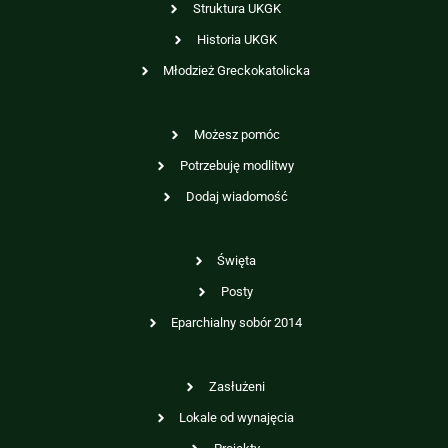
Struktura UKGK
Historia UKGK
Młodzież Greckokatolicka
Możesz pomóc
Potrzebuję modlitwy
Dodaj wiadomość
Święta
Posty
Eparchialny sobór 2014
Zasłużeni
Lokale od wynajęcia