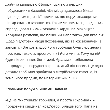
люду
) та каплицею Сфорци, однією з перших
побудованих в базиліці. «Це місце здавалося більш
відповідним ще з тієї причини, що поруч знаходиться
вівтар святого Франциска. Таким чином, місце видається
справді ідеальним» – зазначив кардинал Макріцкас.
Кардинал розповів, що покійний Папа також дав вказівки
щодо підготовки місця поховання, які також зазначені в
заповіті: «Він хотів, щоб його гробниця була скромною і
простою, такою ж простою, як і його життя. Тому на ній
буде тільки напис його імені,
Франциск
, і збільшена
репродукція нагрудного хреста, який він носив. Ще одна
деталь: гробниця зроблена з ліґурійського каменю, із
землі його предків, по материнській лінії».
Спочинок поруч з іншими Папами
«Це не “мистецька” гробниця, а проста і скромна», –
продовжив кардинал-коад’ютор. Більше того, Папа не