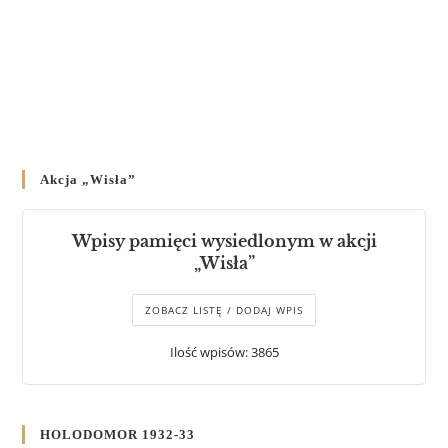
Akcja „Wisła”
Wpisy pamięci wysiedlonym w akcji
„Wisła”
ZOBACZ LISTĘ / DODAJ WPIS
Ilość wpisów: 3865
HOLODOMOR 1932-33