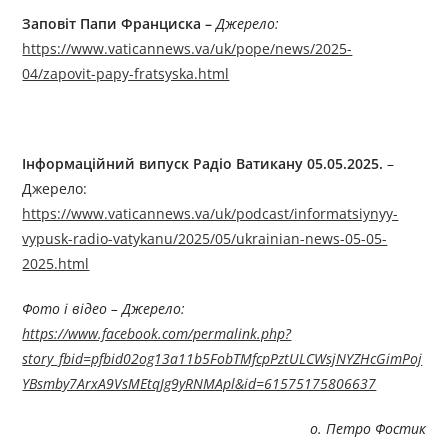
Заповіт Папи Франциска –
Джерелo:
https://www.vaticannews.va/uk/pope/news/2025-
04/zapovit-papy-fratsyska.html
Інформаційний випуск Радіо Ватикану 05.05.2025.
–
Джерелo:
https://www.vaticannews.va/uk/podcast/informatsiynyy-
vypusk-radio-vatykanu/2025/05/ukrainian-news-05-05-
2025.html
Фото і відео –
Джерелo:
https://www.facebook.com/permalink.php?
story_fbid=pfbid02og13a11b5FobTMfcpPztULCWsjNYZHcGimPoj
YBsmby7ArxA9VsMEtqJg9yRNMApl&id=61575175806637
о. Петро Фостик