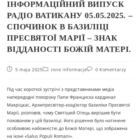
ІНФОРМАЦІЙНИЙ ВИПУСК
РАДІО ВАТИКАНУ 05.05.2025. –
СПОЧИНОК В БАЗИЛІЦІ
ПРЕСВЯТОЇ МАРІЇ – ЗНАК
ВІДДАНОСТІ БОЖІЙ МАТЕРІ.
5 maja 2025
Inne informacje
0 Komentarzy
Під час короткої зустрічі з представниками медіа
напередодні похорону Папи Франциска кардинал
Макріцкас, Архипресвітер-коадʼютор базиліки Пресвятої
Марії, розповів, чому Святіший Отець вирішив бути
похованим у цій базиліці: його рішення було натхнене
особливою набожністю до Божої Матері, що зображена
на іконі «Salus Populi Romani».