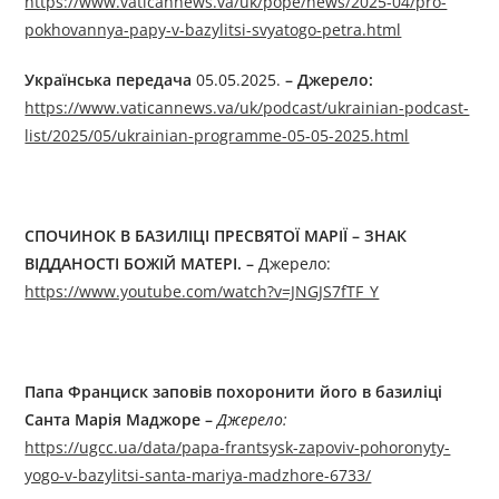
https://www.vaticannews.va/uk/pope/news/2025-04/pro-
pokhovannya-papy-v-bazylitsi-svyatogo-petra.html
Українська передача
05.05.2025.
–
Джерелo:
https://www.vaticannews.va/uk/podcast/ukrainian-podcast-
list/2025/05/ukrainian-programme-05-05-2025.html
СПОЧИНОК В БАЗИЛІЦІ ПРЕСВЯТОЇ МАРІЇ – ЗНАК
ВІДДАНОСТІ БОЖІЙ МАТЕРІ. –
Джерелo:
https://www.youtube.com/watch?v=JNGJS7fTF_Y
Папа Франциск заповів похоронити його в базиліці
Санта Марія Маджоре –
Джерелo:
https://ugcc.ua/data/papa-frantsysk-zapoviv-pohoronyty-
yogo-v-bazylitsi-santa-mariya-madzhore-6733/