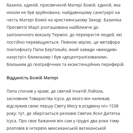
базилік, єдиній, присвяченій Матері Божій, єдиній, яка
ніколи не був зруйнована, найдавнішому санктуарії на
честь Матері Божої на християнському Заході. Базиліка
Пресвятої Марії розташована найближче до
залізничного вокзалу Терміні, до перехрестя людей, які
постійно переміщуються. Певною мірою, це метафора
понтифікату Папи Берґольйо, який завжди «виходив»
назустріч ближньому і був «децентралізованим»,
близьким до географічних та екзистенційних периферій.
Відданість Божій Матері
Папа спочив у храмі, де святий Ігнатій Лойола,
засновник Товариства Ісуса, до якого він належав,
відслужив свою першу Святу Месу в різдвяну ніч 1538
року; тут, де зберігається реліквія Святих Ясел Дитятка
Ісуса. Про своє бажання він сам у грудні два роки тому
розповів в інтерв’ю мексиканській ватиканській