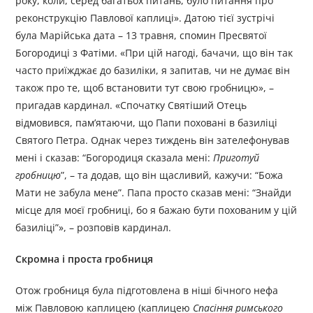
року, коли, серед багатьох питань, було питання про
реконструкцію Павлової каплиці». Датою тієї зустрічі
була Марійська дата – 13 травня, спомин Пресвятої
Богородиці з Фатіми. «При цій нагоді, бачачи, що він так
часто приїжджає до базиліки, я запитав, чи не думає він
також про те, щоб встановити тут свою гробницю», –
пригадав кардинал. «Спочатку Святіший Отець
відмовився, пам’ятаючи, що Папи поховані в базиліці
Святого Петра. Однак через тиждень він зателефонував
мені і сказав: “Богородиця сказала мені:
Приготуй
гробницю
”, – та додав, що він щасливий, кажучи: “Божа
Мати не забула мене”. Папа просто сказав мені: “Знайди
місце для моєї гробниці, бо я бажаю бути похованим у цій
базиліці”», – розповів кардинал.
Скромна і проста гробниця
Отож гробниця була підготовлена в ніші бічного нефа
між Павловою каплицею (каплицею
Спасіння римського