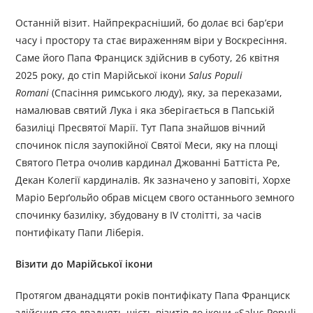
Останній візит. Найпрекрасніший, бо долає всі бар’єри
часу і простору та стає вираженням віри у Воскресіння.
Саме його Папа Франциск здійснив в суботу, 26 квітня
2025 року, до стіп Марійської ікони
Salus Populi
Romani
(Спасіння римського люду), яку, за переказами,
намалював святий Лука і яка зберігається в Папській
базиліці Пресвятої Марії. Тут Папа знайшов вічний
спочинок після заупокійної Святої Меси, яку на площі
Святого Петра очолив кардинал Джованні Баттіста Ре,
Декан Колегії кардиналів. Як зазначено у заповіті, Хорхе
Маріо Берґольйо обрав місцем свого останнього земного
спочинку базиліку, збудовану в IV столітті, за часів
понтифікату Папи Ліберія.
Візити до Марійської ікони
Протягом дванадцяти років понтифікату Папа Франциск
здійснив сто двадцять шість візитів до ікони «Salus Populi