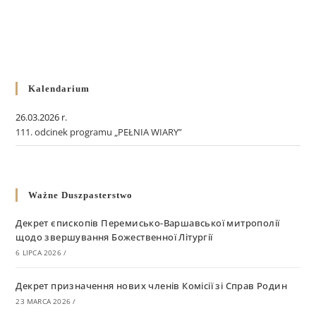
Kalendarium
26.03.2026 r.
111. odcinek programu „PEŁNIA WIARY”
Ważne Duszpasterstwo
Декрет єпископів Перемисько-Варшавської митрополії
щодо звершування Божественної Літургії
6 LIPCA 2026
/
Декрет призначення нових членів Комісії зі Справ Родин
23 MARCA 2026
/