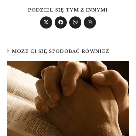
PODZIEL SIĘ TYM Z INNYMI
MOŻE CI SIĘ SPODOBAĆ RÓWNIEŻ