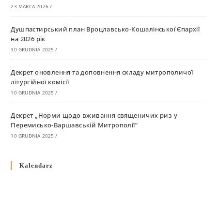
23 MARCA 2026
/
Душпастирський план Вроцлавсько-Кошалінської Єпархії
на 2026 рік
30 GRUDNIA 2025
/
Декрет оновлення та доповнення складу митрополичої
літургійної комісії
10 GRUDNIA 2025
/
Декрет „Норми щодо вживання священичих риз у
Перемисько-Варшавській Митрополії”
10 GRUDNIA 2025
/
Декрет про відзначення Великодня і всіх рухомих свят за
Kalendarz
григоріанським календарем
10 GRUDNIA 2025
/
Декрет проголошення та оприлюдення постанов Синоду
Єпископів УГКЦ як зобов’язуючі на території