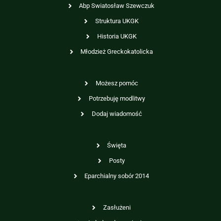
Abp Swiatosław Szewczuk
Struktura UKGK
Historia UKGK
Młodzież Greckokatolicka
Możesz pomóc
Potrzebuję modlitwy
Dodaj wiadomość
Święta
Posty
Eparchialny sobór 2014
Zasłużeni