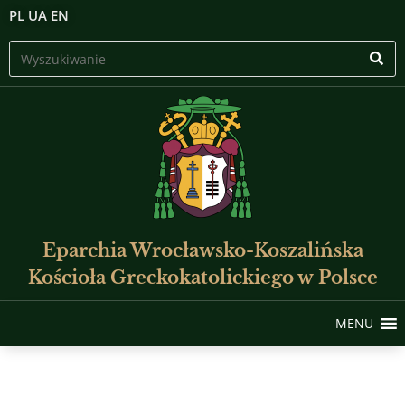
PL
UA
EN
Eparchia Wrocławsko-Koszalińska
Kościoła Greckokatolickiego w Polsce
MENU