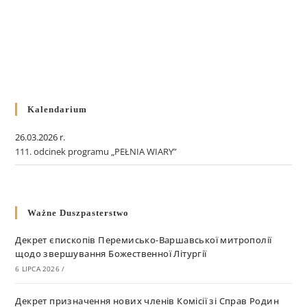
Kalendarium
26.03.2026 r.
111. odcinek programu „PEŁNIA WIARY”
Ważne Duszpasterstwo
Декрет єпископів Перемисько-Варшавської митрополії
щодо звершування Божественної Літургії
6 LIPCA 2026
/
Декрет призначення нових членів Комісії зі Справ Родин