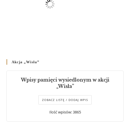
Akcja „Wisła”
Wpisy pamięci wysiedlonym w akcji
„Wisła”
ZOBACZ LISTĘ / DODAJ WPIS
Ilość wpisów: 3865