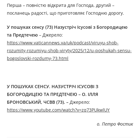
Перша – повністю відкрита для Господа, другий –
посланець радості, що приготовляє Господню дорогу.
У пошуках сенсу (73) Назустріч Ісусові з Богородицею
та Предтечею
– Джерелo:
https://www.vaticannews.va/uk/podcast/viruyu-shob-
rozumity-rozumiyu-shob-viryty/2025/12/u-poshukah-sensu-
bogoslovski-rozdumy-73.html
У ПОШУКАХ СЕНСУ. НАЗУСТРІЧ ІСУСОВІ З
БОГОРОДИЦЕЮ ТА ПРЕДТЕЧЕЮ – О. ІЛЛЯ
БРОНОВСЬКИЙ, ЧСВВ (73). –
Джерелo:
https://www.youtube.com/watch?v=zq73PUkwlUY
о. Петро Фостик