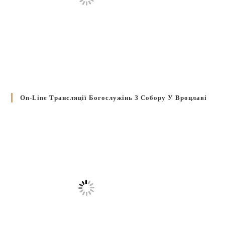
On-Line Трансляції Богослужінь З Собору У Вроцлаві