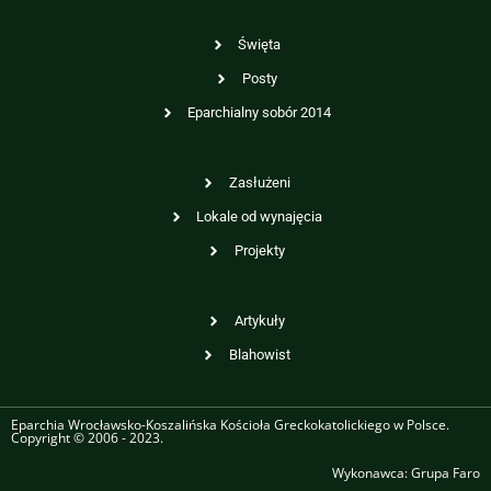
Święta
Posty
Eparchialny sobór 2014
Zasłużeni
Lokale od wynajęcia
Projekty
Artykuły
Blahowist
Eparchia Wrocławsko-Koszalińska Kościoła Greckokatolickiego w Polsce.
Copyright © 2006 - 2023.
Wykonawca:
Grupa Faro