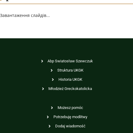
Завантаження слайдів...
Abp Swiatosław Szewczuk
Struktura UKGK
Historia UKGK
Młodzież Greckokatolicka
Możesz pomóc
Potrzebuję modlitwy
Dodaj wiadomość