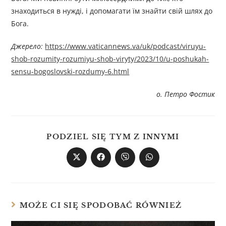
знаходиться в нужді, і допомагати їм знайти свій шлях до
Бога.
Джерелo:
https://www.vaticannews.va/uk/podcast/viruyu-
shob-rozumity-rozumiyu-shob-viryty/2023/10/u-poshukah-
sensu-bogoslovski-rozdumy-6.html
о. Петро Фостик
PODZIEL SIĘ TYM Z INNYMI
MOŻE CI SIĘ SPODOBAĆ RÓWNIEŻ