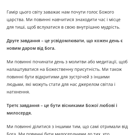
Гамір цього світу заважає нам почути голос Божого
царства. Ми повинні навчитися знаходити час і місце
для тиші, щоб вслухатися в свою внутрішню мудрість.
Друге завдання – це усвідомлювати, що кожен день є
новим даром від Бога.
Ми повинні починати день з молитви або медитації, щоб
налаштуватися на Божественну присутність. Ми також
повинні бути відкритими для зустрічей з іншими
людьми, які можуть стати для нас джерелом світла і
натхнення.
Третє завдання – це бути вісниками Божої любові і
милосердя.
Ми повинні ділитися з іншими тим, що самі отримали від
Бога. Ми повинні бути милосердними до тих, хто