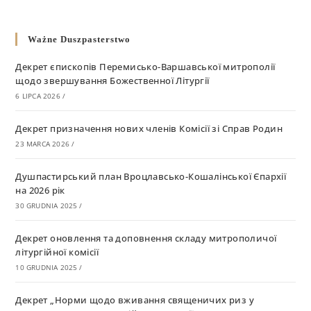
Ważne Duszpasterstwo
Декрет єпископів Перемисько-Варшавської митрополії
щодо звершування Божественної Літургії
6 LIPCA 2026
/
Декрет призначення нових членів Комісії зі Справ Родин
23 MARCA 2026
/
Душпастирський план Вроцлавсько-Кошалінської Єпархії
на 2026 рік
30 GRUDNIA 2025
/
Декрет оновлення та доповнення складу митрополичої
літургійної комісії
10 GRUDNIA 2025
/
Декрет „Норми щодо вживання священичих риз у