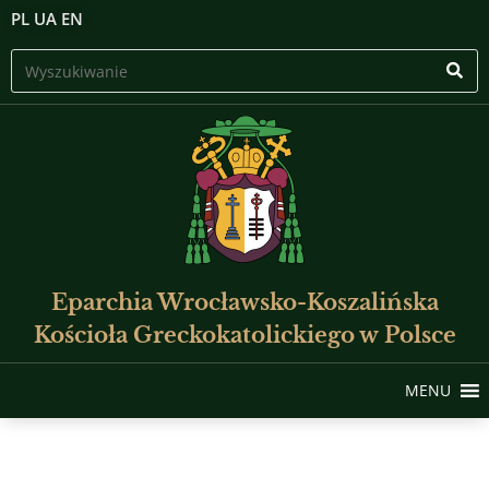
PL
UA
EN
Eparchia Wrocławsko-Koszalińska
Kościoła Greckokatolickiego w Polsce
MENU