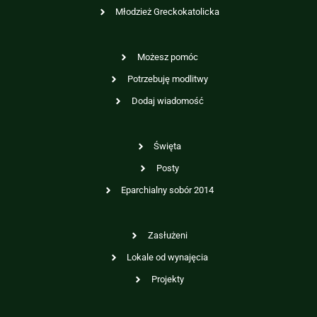
Młodzież Greckokatolicka
Możesz pomóc
Potrzebuję modlitwy
Dodaj wiadomość
Święta
Posty
Eparchialny sobór 2014
Zasłużeni
Lokale od wynajęcia
Projekty