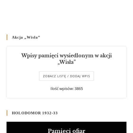
Akcja „Wisła”
Wpisy pamięci wysiedlonym w akcji
„Wisła”
ZOBACZ LISTĘ / DODAJ WPIS
Ilość wpisów: 3865
HOLODOMOR 1932-33
Pamięci ofiar