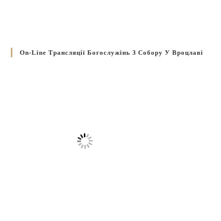
On-Line Трансляції Богослужінь З Собору У Вроцлаві