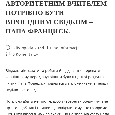
АВТОРИТЕТНИМ ВЧИТЕЛЕМ
ПОТРІБНО БУТИ
ВІРОГІДНИМ СВІДКОМ –
ПАПА ФРАНЦИСК.
5 listopada 2023
Inne informacje
0 Komentarzy
Віддаль між казати та робити й віддавання переваги
зовнішньому перед внутрішнім були в центрі роздумів,
якими Папа Франциск поділився з паломниками в першу
неділю листопада.
Потрібно дбати не про те, щоби «зберегти обличчя», але
про те, щоб наші вчинки відповідали тому, що говоримо,
щоб бути вірогідними свідками. На це звернув увагу Папа