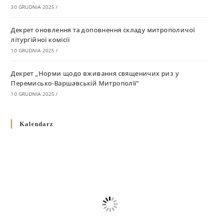
30 GRUDNIA 2025
/
Декрет оновлення та доповнення складу митрополичої
літургійної комісії
10 GRUDNIA 2025
/
Декрет „Норми щодо вживання священичих риз у
Перемисько-Варшавській Митрополії”
10 GRUDNIA 2025
/
Декрет про відзначення Великодня і всіх рухомих свят за
Kalendarz
григоріанським календарем
10 GRUDNIA 2025
/
Декрет проголошення та оприлюдення постанов Синоду
Єпископів УГКЦ як зобов’язуючі на території
Вроцлавсько-Кошалінської Єпархії
5 LISTOPADA 2025
/
Душпастирський план Вроцлавсько-Кошалінської єпархії