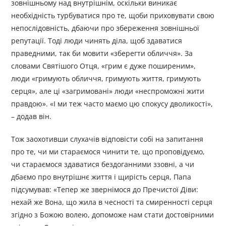
зовнішньому над внутрішнім, оскільки виникає
необхідність турбуватися про те, щоби приховувати свою
непослідовність, дбаючи про збереження зовнішньої
репутації. Тоді люди чинять діла, щоб здаватися
праведними, так би мовити «зберегти обличчя». За
словами Святішого Отця, «грим є дуже поширеним»,
люди «гримують обличчя, гримують життя, гримують
серця», але ці «загримовані» люди «неспроможні жити
правдою». «І ми теж часто маємо цю спокусу дволикості»,
– додав він.
Тож заохотивши слухачів відповісти собі на запитання
про те, чи ми стараємося чинити те, що проповідуємо,
чи стараємося здаватися бездоганними ззовні, а чи
дбаємо про внутрішнє життя і щирість серця, Папа
підсумував: «Тепер же звернімося до Пречистої Діви:
нехай же Вона, що жила в чесності та смиренності серця
згідно з Божою волею, допоможе нам стати достовірними