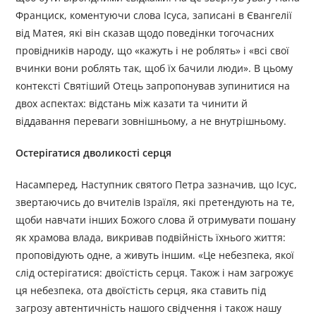
Франциск, коментуючи слова Ісуса, записані в Євангелії
від Матея, які він сказав щодо поведінки тогочасних
провідників народу, що «кажуть і не роблять» і «всі свої
вчинки вони роблять так, щоб їх бачили люди». В цьому
контексті Святіший Отець запропонував зупинитися на
двох аспектах: відстань між казати та чинити й
віддавання переваги зовнішньому, а не внутрішньому.
Остерігатися дволикості серця
Насамперед, Наступник святого Петра зазначив, що Ісус,
звертаючись до вчителів Ізраїля, які претендують на те,
щоби навчати інших Божого слова й отримувати пошану
як храмова влада, викривав подвійність їхнього життя:
проповідують одне, а живуть іншим. «Це небезпека, якої
слід остерігатися: двоїстість серця. Також і нам загрожує
ця небезпека, ота двоїстість серця, яка ставить під
загрозу автентичність нашого свідчення і також нашу