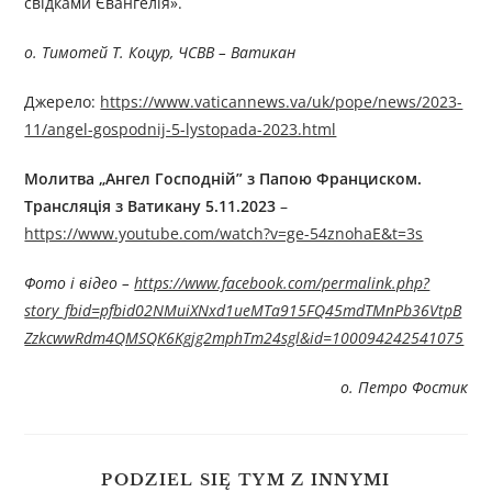
свідками Євангелія».
о. Тимотей Т. Коцур, ЧСВВ – Ватикан
Джерелo:
https://www.vaticannews.va/uk/pope/news/2023-
11/angel-gospodnij-5-lystopada-2023.html
Молитва „Ангел Господній” з Папою Франциском.
Трансляція з Ватикану 5.11.2023
–
https://www.youtube.com/watch?v=ge-54znohaE&t=3s
Фото і відео –
https://www.facebook.com/permalink.php?
story_fbid=pfbid02NMuiXNxd1ueMTa915FQ45mdTMnPb36VtpB
ZzkcwwRdm4QMSQK6Kgjg2mphTm24sgl&id=100094242541075
о. Петро Фостик
PODZIEL SIĘ TYM Z INNYMI