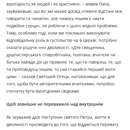
вірогідність як людей і як християн», – мовив Папа,
зауваживши, що всі ми маємо досвід «певної відстані між
говорити та чинити», але чимось іншим є «мати
подвійне серце», не роблячи з цього жодної проблеми.
Тому, особливо тоді, коли ми покликані виконувати
відповідальну роль в суспільстві чи в Церкві, потрібно
сказати рішуче «ні» дволикості. «Для священика,
душпастирського співробітника, політика, вчителя чи
батька завжди діє це правило: те, що ти говориш, те, що
ти проповідуєш іншим, то сам старайся перший жити
цим», – сказав Святіший Отець, наголосивши, що для
того, щоби бути авторитетними вчителями, потрібно
спочатку бути вірогідними свідками.
Щоб зовнішнє не переважило над внутрішнім
Як зауважив далі Наступник святого Петра, життя в
дволикості призводить до того, що віддається перевагу