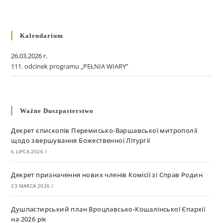
Kalendarium
26.03.2026 r.
111. odcinek programu „PEŁNIA WIARY”
Ważne Duszpasterstwo
Декрет єпископів Перемисько-Варшавської митрополії
щодо звершування Божественної Літургії
6 LIPCA 2026
/
Декрет призначення нових членів Комісії зі Справ Родин
23 MARCA 2026
/
Душпастирський план Вроцлавсько-Кошалінської Єпархії
на 2026 рік