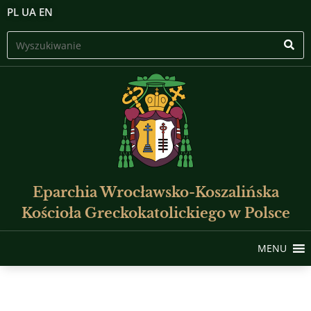
PL
UA
EN
Eparchia Wrocławsko-Koszalińska
Kościoła Greckokatolickiego w Polsce
MENU