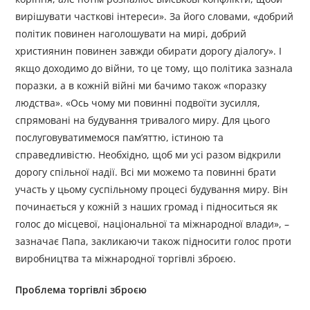
вирішувати часткові інтереси». За його словами, «добрий
політик повинен наголошувати на мирі, добрий
християнин повинен завжди обирати дорогу діалогу». І
якщо доходимо до війни, то це тому, що політика зазнала
поразки, а в кожній війні ми бачимо також «поразку
людства». «Ось чому ми повинні подвоїти зусилля,
спрямовані на будування тривалого миру. Для цього
послуговуватимемося пам’яттю, істиною та
справедливістю. Необхідно, щоб ми усі разом відкрили
дорогу спільної надії. Всі ми можемо та повинні брати
участь у цьому суспільному процесі будування миру. Він
починається у кожній з наших громад і підноситься як
голос до місцевої, національної та міжнародної влади», –
зазначає Папа, закликаючи також підносити голос проти
виробництва та міжнародної торгівлі зброєю.
Проблема торгівлі зброєю