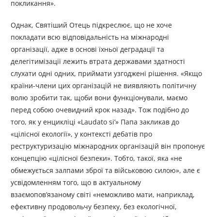
покликання».
Однак, Святіший Отець підкреслює, що не хоче
покладати всю відповідальність на міжнародні
організації, адже в основі їхньої деградації та
делегітимізації лежить втрата державами здатності
слухати одні одних, приймати узгоджені рішення. «Якщо
країни-члени цих організацій не виявляють політичну
волю зробити так, щоби вони функціонували, маємо
перед собою очевидний крок назад». Тож подібно до
того, як у енцикліці «Laudato si’» Папа закликав до
«цілісної екології», у контексті дебатів про
реструктуризацію міжнародних організацій він пропонує
концепцію «цілісної безпеки». Тобто, такої, яка «не
обмежується залпами зброї та військовою силою», але є
усвідомленням того, що в актуальному
взаємопов’язаному світі «неможливо мати, наприклад,
ефективну продовольчу безпеку, без екологічної,