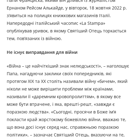
Папи Франциска, якими він ділився із журналістом
Ернаном Рейсом Алькайде, у вівторок, 18 жовтня 2022 р.
з’явиться на полицях книжкових магазинів Італії.
Напередодні італійський часопис «La Stampa»
опублікував уривок, в якому Святіший Отець торкається
тем, пов’язаних із війною.
Не існує виправдання для війни
«Війна – це найчіткіший знак нелюдськості», – наголошує
Папа, нагадуючи заклики своїх попередників, які
протягом ХІХ та ХХ століть називали війну «бичем», який
ніколи не може вирішити проблеми між країнами,
називали її «даремним кровопролиттям», в якому все
може бути втрачене, і яка, врешті-решт, «завжди є
поразкою людства». «Сьогодні, просячи в Боже ім’я
покласти край жорстокому божевіллю війни, вважаю те,
що вона досі існує серед нас, справжньою поразкою
політики», – зазначає Святіший Отець, вказуючи на те,