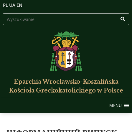
PL
UA
EN
Eparchia Wrocławsko-Koszalińska
Kościoła Greckokatolickiego w Polsce
MENU