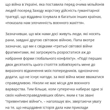
що війна в Україні, яка поставила перед очима мільйонів
людей посеред Заходу жорстоку дійсність гуманітарної
трагедії, що віддавна існувала в багатьох інших країнах,
«показала нам злочинність воєнного жахіття».
Зазначивши, що між нами досі живуть люди, які носять
рани, завдані другою світовою війною, Папа вкотре
зазначає, що ми є свідками «третьої світової війни
фрагментами, які загрожують розростатися аж до
набрання форми глобального конфлікту». «Події перших
двох десятиліть цього століття зобов’язують мене до
виразного відкинення моїх попередників, однозначно
додати, що не існує нагоди, за якої війна може вважатися
справедливою. Ніколи не має місця для воєнного
варварства. Тим більше, коли суперечка набирає одне зі
своїх найнесправедливіших облич, яким є так звані
“превентивні війни”», – наголошує він, звертаючи увагу
на те, що нещодавня історія дала нам приклади