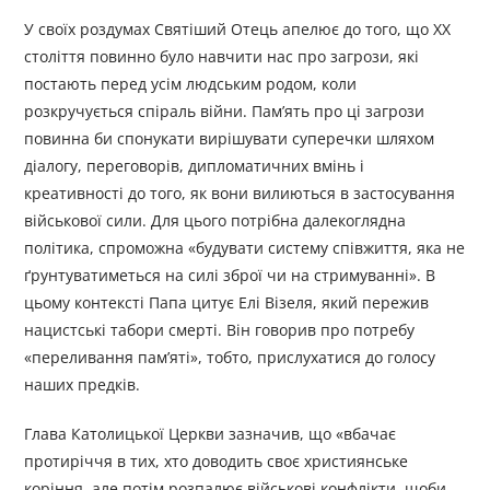
У своїх роздумах Святіший Отець апелює до того, що ХХ
століття повинно було навчити нас про загрози, які
постають перед усім людським родом, коли
розкручується спіраль війни. Пам’ять про ці загрози
повинна би спонукати вирішувати суперечки шляхом
діалогу, переговорів, дипломатичних вмінь і
креативності до того, як вони вилиються в застосування
військової сили. Для цього потрібна далекоглядна
політика, спроможна «будувати систему співжиття, яка не
ґрунтуватиметься на силі зброї чи на стримуванні». В
цьому контексті Папа цитує Елі Візеля, який пережив
нацистські табори смерті. Він говорив про потребу
«переливання пам’яті», тобто, прислухатися до голосу
наших предків.
Глава Католицької Церкви зазначив, що «вбачає
протиріччя в тих, хто доводить своє християнське
коріння, але потім розпалює військові конфлікти, щоби