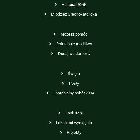
Historia UKGK
Młodzież Greckokatolicka
Możesz pomóc
Potrzebuję modlitwy
Dodaj wiadomość
Święta
Posty
Eparchialny sobór 2014
Zasłużeni
Lokale od wynajęcia
Projekty