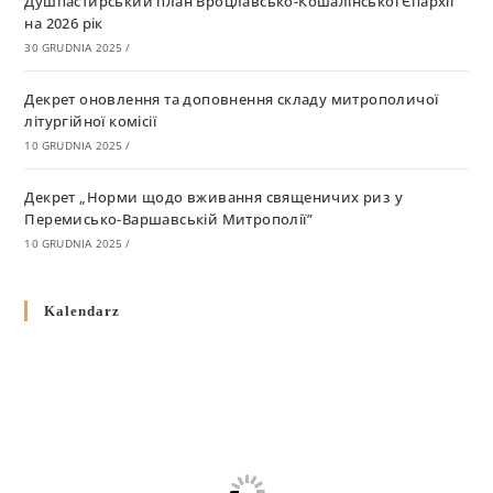
Душпастирський план Вроцлавсько-Кошалінської Єпархії
на 2026 рік
30 GRUDNIA 2025
/
Декрет оновлення та доповнення складу митрополичої
літургійної комісії
10 GRUDNIA 2025
/
Декрет „Норми щодо вживання священичих риз у
Перемисько-Варшавській Митрополії”
10 GRUDNIA 2025
/
Декрет про відзначення Великодня і всіх рухомих свят за
Kalendarz
григоріанським календарем
10 GRUDNIA 2025
/
Декрет проголошення та оприлюдення постанов Синоду
Єпископів УГКЦ як зобов’язуючі на території
Вроцлавсько-Кошалінської Єпархії
5 LISTOPADA 2025
/