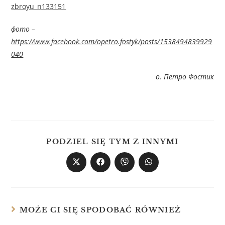
zbroyu_n133151
фото –
https://www.facebook.com/opetro.fostyk/posts/1538494839929
040
о. Петро Фостик
PODZIEL SIĘ TYM Z INNYMI
MOŻE CI SIĘ SPODOBAĆ RÓWNIEŻ