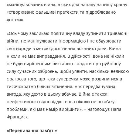
«маніпульованих війн», в яких для нападу на іншу країну
«створювано фальшиві претексти та підроблювано
докази».
«Ось чому закликаю політичну владу зупинити триваючі
війни, не маніпулювати інформацією і не обдурювати
свої народи з метою досягнення воєнних цілей. Війна
ніколи не має виправдання. В дійсності, вона не ніколи
не буди вирішенням: вистачить згадати про руйнівну
силу сучасних озброєнь, щоби уявити, наскільки великою
є загроза того, що така суперечка може розвинутися в
тисячократно більші зіткнення, ніж передбачувана
вигода, яку дехто в цьому вбачає. Війна є також
неефективною відповіддю: вона ніколи не розв’язує
проблеми, які має намір вирішити», – наголошує Папа
Франциск.
«Переливання пам’яті»