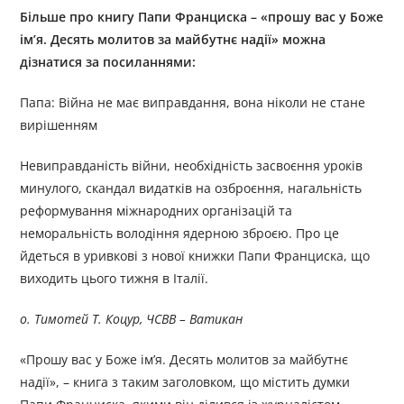
Більше про
книг
у
П
апи
Ф
ранциска
–
«прошу вас у
Б
оже
ім’я.
Д
есять молитов за майбутнє надії»
можна
дізнатися за посиланням
и
:
Папа: Війна не має виправдання, вона ніколи не стане
вирішенням
Невиправданість війни, необхідність засвоєння уроків
минулого, скандал видатків на озброєння, нагальність
реформування міжнародних організацій та
неморальність володіння ядерною зброєю. Про це
йдеться в уривкові з нової книжки Папи Франциска, що
виходить цього тижня в Італії.
о. Тимотей Т. Коцур, ЧСВВ – Ватикан
«Прошу вас у Боже ім’я. Десять молитов за майбутнє
надії», – книга з таким заголовком, що містить думки