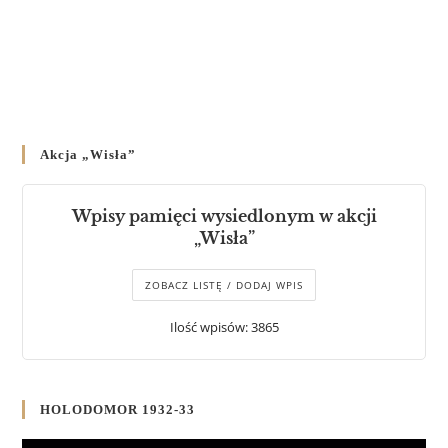
Akcja „Wisła”
Wpisy pamięci wysiedlonym w akcji
„Wisła”
ZOBACZ LISTĘ / DODAJ WPIS
Ilość wpisów: 3865
HOLODOMOR 1932-33