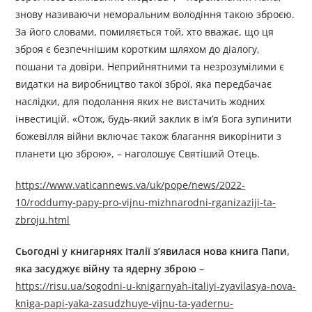
знову називаючи неморальним володіння такою зброєю.
За його словами, помиляється той, хто вважає, що ця
зброя є безпечнішим коротким шляхом до діалогу,
пошани та довіри. Неприйнятними та незрозумілими є
видатки на виробництво такої зброї, яка передбачає
наслідки, для подолання яких не вистачить жодних
інвестицій. «Отож, будь-який заклик в ім’я Бога зупинити
божевілля війни включає також благання викорінити з
планети цю зброю», – наголошує Святіший Отець.
https://www.vaticannews.va/uk/pope/news/2022-
10/roddumy-papy-pro-vijnu-mizhnarodni-rganizaziji-ta-
zbroju.html
Сьогодні у книгарнях Італії з’явилася нова книга Папи,
яка засуджує війну та ядерну зброю
–
https://risu.ua/sogodni-u-knigarnyah-italiyi-zyavilasya-nova-
kniga-papi-yaka-zasudzhuye-vijnu-ta-yadernu-