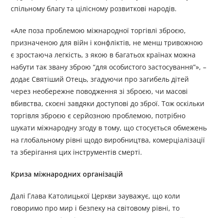
спільному благу та цілісному розвиткові народів.
«Але поза проблемою міжнародної торгівлі зброєю,
призначеною для війн і конфліктів, не менш тривожною
є зростаюча легкість, з якою в багатьох країнах можна
набути так звану зброю “для особистого застосування”», –
додає Святіший Отець, згадуючи про загибель дітей
через необережне поводження зі зброєю, чи масові
вбивства, скоєні завдяки доступові до зброї. Тож оскільки
торгівля зброєю є серйозною проблемою, потрібно
шукати міжнародну згоду в тому, що стосується обмежень
на глобальному рівні щодо виробництва, комерціалізації
та зберігання цих інструментів смерті.
Криза міжнародних організацій
Далі Глава Католицької Церкви зауважує, що коли
говоримо про мир і безпеку на світовому рівні, то