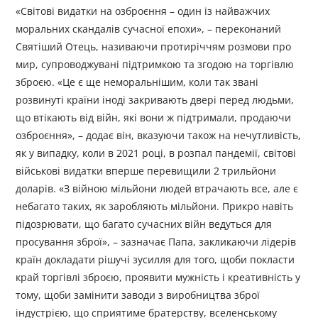
«Світові видатки на озброєння – один із найважчих
моральних скандалів сучасної епохи», – переконаний
Святіший Отець, називаючи протиріччям розмови про
мир, супроводжувані підтримкою та згодою на торгівлю
зброєю. «Це є ще неморальнішим, коли так звані
розвинуті країни іноді закривають двері перед людьми,
що втікають від війн, які вони ж підтримали, продаючи
озброєння», – додає він, вказуючи також на нечутливість,
як у випадку, коли в 2021 році, в розпал пандемії, світові
військові видатки вперше перевищили 2 трильйони
доларів. «З війною мільйони людей втрачають все, але є
небагато таких, як заробляють мільйони. Прикро навіть
підозрювати, що багато сучасних війн ведуться для
просування зброї», – зазначає Папа, закликаючи лідерів
країн докладати рішучі зусилля для того, щоби покласти
край торгівлі зброєю, проявити мужність і креативність у
тому, щоби замінити заводи з виробництва зброї
індустрією, що сприятиме братерству, вселенському