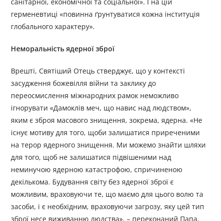
санітарної, економічної та соціальної». І на цій
герменевтиці «повинна ґрунтуватися кожна інституція
глобального характеру».
Неморальність ядерної зброї
Врешті, Святіший Отець стверджує, що у контексті
засудження божевілля війни та заклику до
переосмислення міжнародних рамок неможливо
ігнорувати «Дамоклів меч, що навис над людством»,
яким є зброя масового знищення, зокрема, ядерна. «Не
існує мотиву для того, щоби залишатися приреченими
на терор ядерного знищення. Ми можемо знайти шляхи
для того, щоб не залишатися підвішеними над
неминучою ядерною катастрофою, спричиненою
декількома. Будування світу без ядерної зброї є
можливим, враховуючи те, що маємо для цього волю та
засоби, і є необхідним, враховуючи загрозу, яку цей тип
зброї несе виживанню людства», – переконаний Папа,