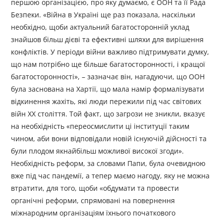
першою організацією, про яку думаємо, є ООН та її Рада
Безпеки. «Війна в Україні ще раз показала, наскільки
необхідно, щоби актуальний багатосторонній уклад
знайшов більш дієві та ефективні шляхи для вирішення
конфліктів. У періоди війни важливо підтримувати думку,
що нам потрібно ще більше багатосторонності, і кращої
багатосторонності», – зазначає він, нагадуючи, що ООН
була заснована на Хартії, що мала намір формалізувати
відкинення жахіть, які люди пережили під час світових
війн ХХ століття. Той факт, що загрози не зникли, вказує
на необхідність «переосмислити ці інституції таким
чином, аби вони відповідали новій існуючій дійсності та
були плодом якнайбільш можливої високої згоди».
Необхідність реформ, за словами Папи, була очевидною
вже під час пандемії, а тепер маємо нагоду, яку не можна
втратити, для того, щоби «обдумати та провести
органічні реформи, спрямовані на повернення
міжнародним організаціям їхнього початкового