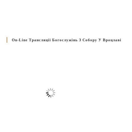
On-Line Трансляції Богослужінь З Собору У Вроцлаві