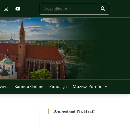
ieci
Kamera Online
Fundacja
Możesz Pomóc
Ювілейний Рік Надії