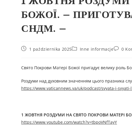
1 ЖОВТНЯ РОЗДУМИ
БОЖОЇ. – ПРИГОТУВ
СНДМ. –
1 października 2025
Inne informacje
0 Ko
Свято Покрови Матері Божої пригадує велику роль Бо
Роздуми над духовним значенням цього празника слух
https://www.vaticannews.va/uk/podcast/svyata-i-svyati-
1 ЖОВТНЯ
РОЗДУМИ НА СВЯТО ПОКРОВИ МАТЕРІ БО
https://www.youtube.com/watch?v=tbpoVNfTayY