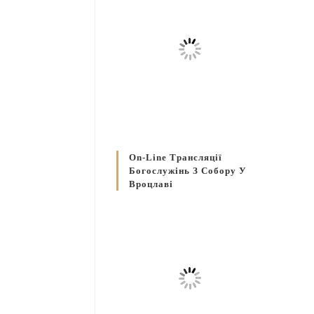
On-Line Трансляції
Богослужінь З Собору У
Вроцлаві