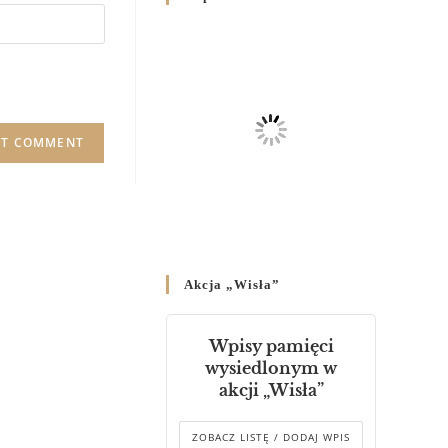
Родин
4 GRUDNIA 2024
/
Декрет владики Володимира
про утворення Комісії до
Справ Молоді та встановленя
складу Катихитичної Комісії
18 PAŹDZIERNIKA 2024
/
Декрет „Проголошення та
оприлюднення постанов
Синоду Єпископів УГКЦ,
який відбувся у Зарваниці, в
Akcja „Wisła”
днях 2-12 липня 2024 р.”
4 PAŹDZIERNIKA 2024
/
Wpisy pamięci
Декрет єпископів
wysiedlonym w
Перемисько-Варшавської
akcji „Wisła”
Митрополії стосовно
звершування Божественної
літургії
ZOBACZ LISTĘ / DODAJ WPIS