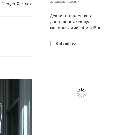
30 GRUDNIA 2025
/
. Петро Фостик
Декрет оновлення та
доповнення складу
митрополичої літургійної
комісії
10 GRUDNIA 2025
/
Kalendarz
Декрет „Норми щодо
вживання священичих риз у
Перемисько-Варшавській
Митрополії”
10 GRUDNIA 2025
/
Декрет про відзначення
Великодня і всіх рухомих
свят за григоріанським
календарем
10 GRUDNIA 2025
/
Декрет проголошення та