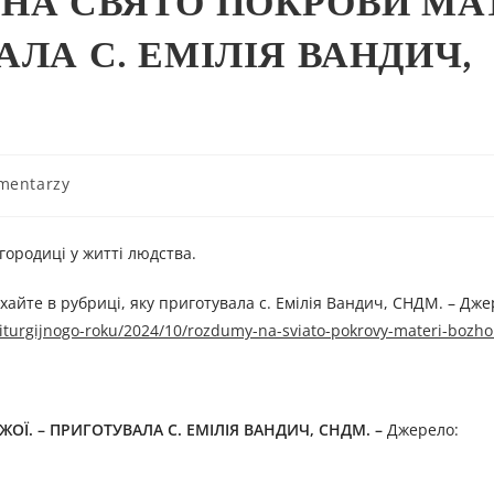
 НА СВЯТО ПОКРОВИ МА
АЛА С. ЕМІЛІЯ ВАНДИЧ,
mentarzy
городиці у житті людства.
айте в рубриці, яку приготувала с. Емілія Вандич, СНДМ. – Дже
liturgijnogo-roku/2024/10/rozdumy-na-sviato-pokrovy-materi-bozho
ЖОЇ
. –
ПРИГОТУВАЛА С. ЕМІЛІЯ ВАНДИЧ, СНДМ.
–
Джерелo: