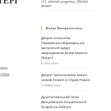
ТЕРІ
111. odcinek programu „PEŁNIA
WIARY”
Ważne Duszpasterstwo
Декрет єпископів
Перемисько-Варшавської
митрополії щодо
звершування Божественної
Літургії
6 LIPCA 2026
/
релo:
i.html
Декрет призначення нових
членів Комісії зі Справ Родин
23 MARCA 2026
/
Душпастирський план
Вроцлавсько-Кошалінської
Єпархії на 2026 рік