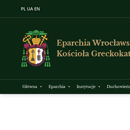
PL
UA
EN
Eparchia Wrocławs
Kościoła Greckokat
Główna
Eparchia
Instytucje
Duchowień