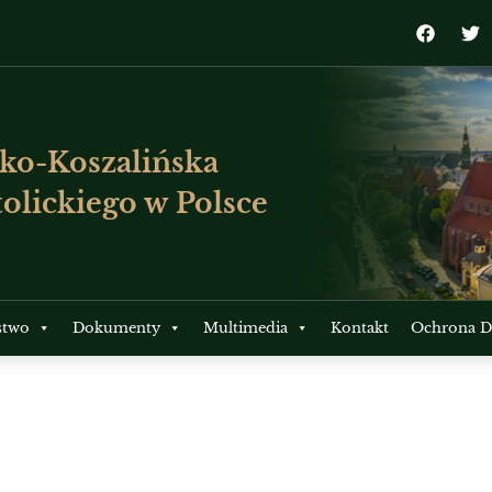
ko-Koszalińska
olickiego w Polsce
stwo
Dokumenty
Multimedia
Kontakt
Ochrona Dz