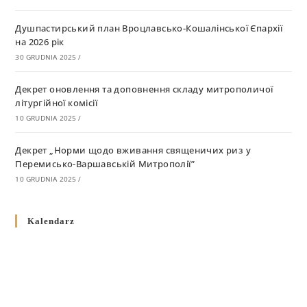
Душпастирський план Вроцлавсько-Кошалінської Єпархії
на 2026 рік
30 GRUDNIA 2025
/
Декрет оновлення та доповнення складу митрополичої
літургійної комісії
10 GRUDNIA 2025
/
Декрет „Норми щодо вживання священичих риз у
Перемисько-Варшавській Митрополії”
10 GRUDNIA 2025
/
Декрет про відзначення Великодня і всіх рухомих свят за
Kalendarz
григоріанським календарем
10 GRUDNIA 2025
/
Декрет проголошення та оприлюдення постанов Синоду
Єпископів УГКЦ як зобов’язуючі на території
Вроцлавсько-Кошалінської Єпархії