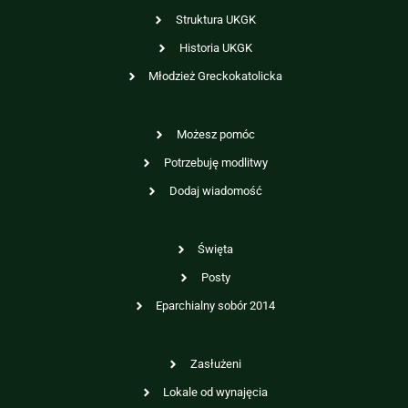
Struktura UKGK
Historia UKGK
Młodzież Greckokatolicka
Możesz pomóc
Potrzebuję modlitwy
Dodaj wiadomość
Święta
Posty
Eparchialny sobór 2014
Zasłużeni
Lokale od wynajęcia