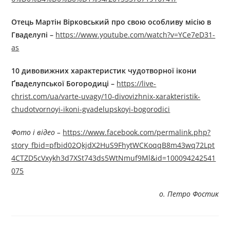
Отець Мартін Вірковський про свою особливу місію в
Гваделупі –
https://www.youtube.com/watch?v=YCe7eD31-
as
10 дивовижних характеристик чудотворної ікони
Ґваделупської Богородиці –
https://live-
christ.com/ua/varte-uvagy/10-divovizhnix-xarakteristik-
chudotvornoyi-ikoni-gvadelupskoyi-bogorodici
Фото і відео –
https://www.facebook.com/permalink.php?
story_fbid=pfbid02QkjdX2HuS9FhytWCKoqqB8m43wq72Lpt
4CTZD5cVxykh3d7XSt743ds5WtNmuf9Ml&id=100094242541
075
о. Петро Фостик