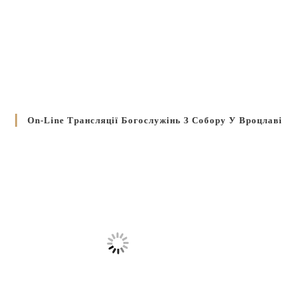
On-Line Трансляції Богослужінь З Собору У Вроцлаві