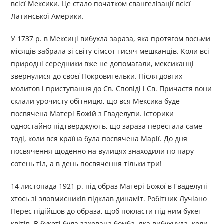
всієї Мексики. Це стало початком євангелізації всієї
Латинської Америки.
У 1737 р. в Мексиці вибухла зараза, яка протягом восьми
місяців забрала зі світу сімсот тисяч мешканців. Коли всі
природні середники вже не допомагали, мексиканці
звернулися до своєї Покровительки. Після довгих
молитов і приступання до Св. Сповіді і Св. Причастя вони
склали урочисту обітницю, що вся Мексика буде
посвячена Матері Божій з Гваделупи. Історики
одностайно підтверджують, що зараза перестала саме
тоді, коли вся країна була посвячена Марії. До дня
посвячення щоденно на вулицях знаходили по пару
сотень тіл, а в день посвячення тільки три!
14 листопада 1921 р. під образ Матері Божої в Гваделупі
хтось зі зловмисників підклав динаміт. Робітник Лучіано
Перес підійшов до образа, щоб покласти під ним букет
квітів. В букеті була захована бомба, яка вибухнула, коли