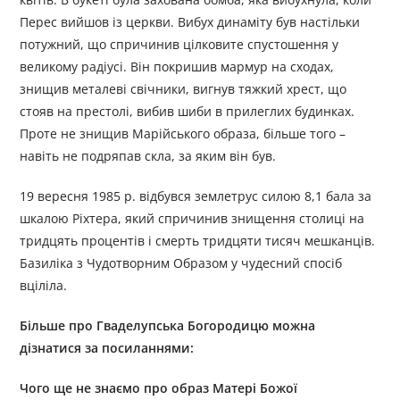
Перес вийшов із церкви. Вибух динаміту був настільки
потужний, що спричинив цілковите спустошення у
великому радіусі. Він покришив мармур на сходах,
знищив металеві свічники, вигнув тяжкий хрест, що
стояв на престолі, вибив шиби в прилеглих будинках.
Проте не знищив Марійського образа, більше того –
навіть не подряпав скла, за яким він був.
19 вересня 1985 р. відбувся землетрус силою 8,1 бала за
шкалою Ріхтера, який спричинив знищення столиці на
тридцять процентів і смерть тридцяти тисяч мешканців.
Базиліка з Чудотворним Образом у чудесний спосіб
вціліла.
Більше про
Гваделупська Богородиц
ю
можна
дізнатися за посиланням
и
:
Чого ще не знаємо про образ Матері Божої