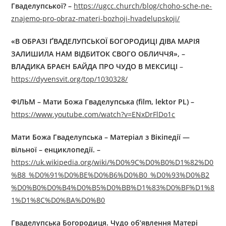
Гваделупської? –
https://ugcc.church/blog/choho-sche-ne-
znajemo-pro-obraz-materi-bozhoji-hvadelupskoji/
«В ОБРАЗІ ҐВАДЕЛУПСЬКОЇ БОГОРОДИЦІ ДІВА МАРІЯ
ЗАЛИШИЛА НАМ ВІДБИТОК СВОГО ОБЛИЧЧЯ», –
ВЛАДИКА БРАЄН БАЙДА ПРО ЧУДО В МЕКСИЦІ
–
https://dyvensvit.org/top/1030328/
ФІЛЬМ – Мати Божа Гваделупська
(film, lektor PL)
–
https://www.youtube.com/watch?v=ENxDrFlDo1c
Мати Божа Гваделупська – Матеріал з Вікіпедії —
вільної – енциклопедії. –
https://uk.wikipedia.org/wiki/%D0%9C%D0%B0%D1%82%D0
%B8_%D0%91%D0%BE%D0%B6%D0%B0_%D0%93%D0%B2
%D0%B0%D0%B4%D0%B5%D0%BB%D1%83%D0%BF%D1%8
1%D1%8C%D0%BA%D0%B0
Гваделупська Богородиця. Чудо об’явлення Матері