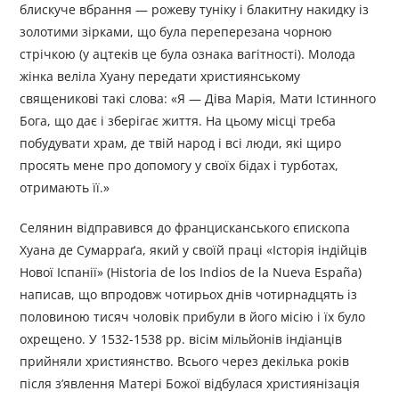
блискуче вбрання — рожеву туніку і блакитну накидку із
золотими зірками, що була переперезана чорною
стрічкою (у ацтеків це була ознака вагітності). Молода
жінка веліла Хуану передати християнському
священикові такі слова: «Я — Діва Марія, Мати Істинного
Бога, що дає і зберігає життя. На цьому місці треба
побудувати храм, де твій народ і всі люди, які щиро
просять мене про допомогу у своїх бідах і турботах,
отримають її.»
Селянин відправився до францисканського єпископа
Хуана де Сумарраґа, який у своїй праці «Історія індійців
Нової Іспанії» (Historia de los Indios de la Nueva España)
написав, що впродовж чотирьох днів чотирнадцять із
половиною тисяч чоловік прибули в його місію і їх було
охрещено. У 1532-1538 рр. вісім мільйонів індіанців
прийняли християнство. Всього через декілька років
після з’явлення Матері Божої відбулася християнізація