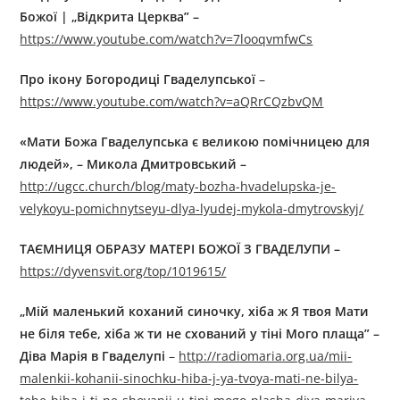
Божої | „Відкрита Церква” –
https://www.youtube.com/watch?v=7looqvmfwCs
Про ікону Богородиці Гваделупської
–
https://www.youtube.com/watch?v=aQRrCQzbvQM
«Мати Божа Гваделупська є великою помічницею для
людей», – Микола Дмитровський –
http://ugcc.church/blog/maty-bozha-hvadelupska-je-
velykoyu-pomichnytseyu-dlya-lyudej-mykola-dmytrovskyj/
ТАЄМНИЦЯ ОБРАЗУ МАТЕРІ БОЖОЇ З ГВАДЕЛУПИ –
https://dyvensvit.org/top/1019615/
„Мій маленький коханий синочку, хіба ж Я твоя Мати
не біля тебе, хіба ж ти не схований у тіні Мого плаща” –
Діва Марія в Гваделупі
–
http://radiomaria.org.ua/mii-
malenkii-kohanii-sinochku-hiba-j-ya-tvoya-mati-ne-bilya-