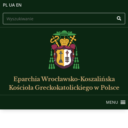
PL
UA
EN
Eparchia Wrocławsko-Koszalińska
Kościoła Greckokatolickiego w Polsce
MENU