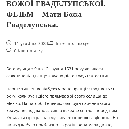
БОЖОЇ ГВАДЕЛУПСЬКОЇ.
ФІЛЬМ – Мати Божа
Гваделупська.
11 grudnia 2023
Inne informacje
0 Komentarzy
Богородиця з 9 по 12 грудня 1531 року являлася
селянинові-індіанцеві Хуану Дієґо Куаухтлатоатцин
Перше з’явлення відбулося рано вранці 9 грудня 1531
року, коли Хуан Дієґо прямував зі свого селища до
Мехіко. На пагорбі Тепейяк, біля руїн язичницького
храму, несподівано засяяло яскраве світло і перед ним
з’явилася прекрасна смуглява чорноволоса дівчина. На
вигляд їй було приблизно 15 років. Вона мала дивне,