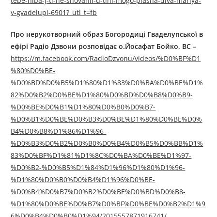
tebe-hiba-j-ti-ne-shovanii-u-tini-mogo-plasha-diva-mariya-
v-gvadelupi-6901?_utl_t=fb
Про нерукотворний образ Богородиці Гваделупської в
ефірі Радіо Дзвони розповідає о.Йосафат Бойко, ВС –
https://m.facebook.com/RadioDzvonu/videos/%D0%BF%D1
%80%D0%BE-
%D0%BD%D0%B5%D1%80%D1%83%D0%BA%D0%BE%D1%
82%D0%B2%D0%BE%D1%80%D0%BD%D0%B8%D0%B9-
%D0%BE%D0%B1%D1%80%D0%B0%D0%B7-
%D0%B1%D0%BE%D0%B3%D0%BE%D1%80%D0%BE%D0%
B4%D0%B8%D1%86%D1%96-
%D0%B3%D0%B2%D0%B0%D0%B4%D0%B5%D0%BB%D1%
83%D0%BF%D1%81%D1%8C%D0%BA%D0%BE%D1%97-
%D0%B2-%D0%B5%D1%84%D1%96%D1%80%D1%96-
%D1%80%D0%B0%D0%B4%D1%96%D0%BE-
%D0%B4%D0%B7%D0%B2%D0%BE%D0%BD%D0%B8-
%D1%80%D0%BE%D0%B7%D0%BF%D0%BE%D0%B2%D1%9
6%D0%B4%D0%B0%D1%94/2015557871916741/