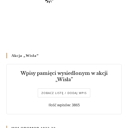
Akcja „Wisła”
Wpisy pamięci wysiedlonym w akcji
„Wisła”
ZOBACZ LISTĘ / DODAJ WPIS
Ilość wpisów: 3865