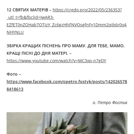
12 СВЯТИХ МАТЕРІВ –
https://credo.pro/2022/05/236353?
_utl_t=fb&fbclid=IwAR3-
EZfET0nZOHab7OTIzY_Zc6gzHhFNVOsgfnFy1Dmm2qib6r0o4
NHYNLU
ЗБІРКА КРАЩИХ ПІСНЕНЬ ПРО МАМУ. ДЛЯ ТЕБЕ, МАМО.
КРАЩІ ПІСНІ ДО ДНЯ МАТЕРІ.
–
https://www.youtube.com/watch?v=MC3xp-n7gDY
Фото –
https://www.facebook.com/opetro.fostyk/posts/142026578
8418613
о. Петро Фостик