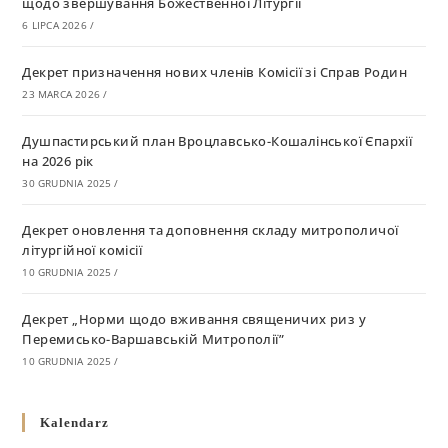
щодо звершування Божественної Літургії
6 LIPCA 2026
/
Декрет призначення нових членів Комісії зі Справ Родин
23 MARCA 2026
/
Душпастирський план Вроцлавсько-Кошалінської Єпархії
на 2026 рік
30 GRUDNIA 2025
/
Декрет оновлення та доповнення складу митрополичої
літургійної комісії
10 GRUDNIA 2025
/
Декрет „Норми щодо вживання священичих риз у
Перемисько-Варшавській Митрополії”
10 GRUDNIA 2025
/
Декрет про відзначення Великодня і всіх рухомих свят за
Kalendarz
григоріанським календарем