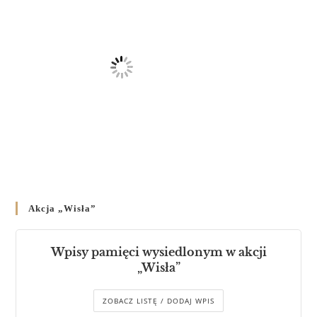
Akcja „Wisła”
Wpisy pamięci wysiedlonym w akcji
„Wisła”
ZOBACZ LISTĘ / DODAJ WPIS