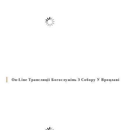
On-Line Трансляції Богослужінь З Собору У Вроцлаві