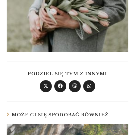
PODZIEL SIĘ TYM Z INNYMI
MOŻE CI SIĘ SPODOBAĆ RÓWNIEŻ