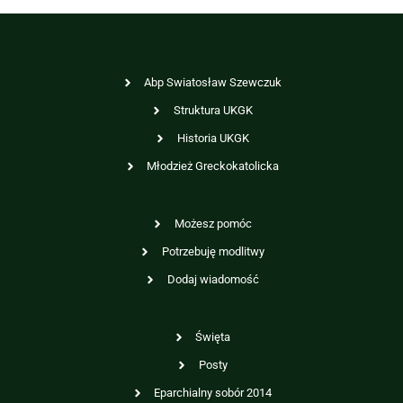
Abp Swiatosław Szewczuk
Struktura UKGK
Historia UKGK
Młodzież Greckokatolicka
Możesz pomóc
Potrzebuję modlitwy
Dodaj wiadomość
Święta
Posty
Eparchialny sobór 2014