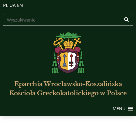
PL
UA
EN
Eparchia Wrocławsko-Koszalińska
Kościoła Greckokatolickiego w Polsce
MENU