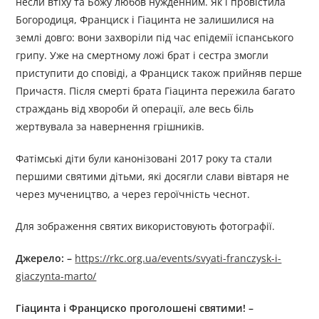
несли втіху та Божу любов нужденним. Як і провістила
Богородиця, Франциск і Гіацинта не залишилися на
землі довго: вони захворіли під час епідемії іспанського
грипу. Уже на смертному ложі брат і сестра змогли
приступити до сповіді, а Франциск також прийняв перше
Причастя. Після смерті брата Гіацинта пережила багато
страждань від хвороби й операції, але весь біль
жертвувала за навернення грішників.
Фатімські діти були канонізовані 2017 року та стали
першими святими дітьми, які досягли слави вівтаря не
через мучеництво, а через героїчність чеснот.
Для зображення святих використовують фотографії.
Джерелo: –
https://rkc.org.ua/events/svyati-franczysk-i-
giaczynta-marto/
Гіацинта і Франциско проголошені святими! –