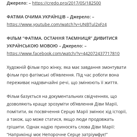
Джерелo: –
https://credo.pro/2017/05/182500
ФАТІМА ОЧИМА УКРАЇНЦІВ – Джерелo: –
https://www.youtube.com/watch?v=UNBTul2xFz4
ФІЛЬМ “ФАТІМА. ОСТАННЯ ТАЄМНИЦЯ”
ДИВИТИСЯ
УКРАЇНСЬКОЮ
МОВОЮ
– Джерелo: –
https://www.facebook.com/watch/?v=442072437717810
Художній фільм про жінку, яка має завдання змонтувати
фільм про фатімські об’явлення. Під час роботи вона
переживає надзвичайні речі, що змінюють її життя.
Фільм базується на документальних свідченнях, що
дозволяють краще зрозуміти об’явлення Діви Марії,
помітити, як посвячення Серцю Марії змінює хід історії,
а також, що може статися, якщо люди продовжать
грішити. Однак надію приносять слова Діви Марії:
“Наприкінці моє Непорочне Серце затріумфує!”