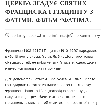
ЦЕРКВА ЗГАДУЄ СВЯТИХ
ФРАНЦИСКА І ГІАЦИНТУ З
ФАТІМИ. ФІЛЬМ “ФАТІМА.
20 lutego 2024
Inne informacje
0 Komentarzy
Франциск (1908–1919) і Гіацинта (1910–1920) народилися
в убогій португальській сім’ї. Як більшість тогочасних
сільських дітей, не вміли читати й писати, однак удома
навчилися правд віри та молитви.
Діти допомагали батькам – Мануелеві й Олімпії Марто –
господарювати, зокрема випасали овець. 1916 року
Франциск, Гіацинта і їхня двоюрідна сестра Луція,
пасучи овець, тричі бачили ангела Господнього.
Посланець закликав дітей молитися до Пресвятої Трійці,