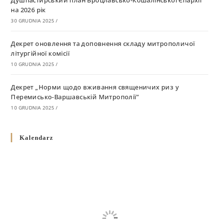
Душпастирський план Вроцлавсько-Кошалінської Єпархії
на 2026 рік
30 GRUDNIA 2025
/
Декрет оновлення та доповнення складу митрополичої
літургійної комісії
10 GRUDNIA 2025
/
Декрет „Норми щодо вживання священичих риз у
Перемисько-Варшавській Митрополії”
10 GRUDNIA 2025
/
Декрет про відзначення Великодня і всіх рухомих свят за
Kalendarz
григоріанським календарем
10 GRUDNIA 2025
/
Декрет проголошення та оприлюдення постанов Синоду
Єпископів УГКЦ як зобов’язуючі на території
Вроцлавсько-Кошалінської Єпархії
5 LISTOPADA 2025
/