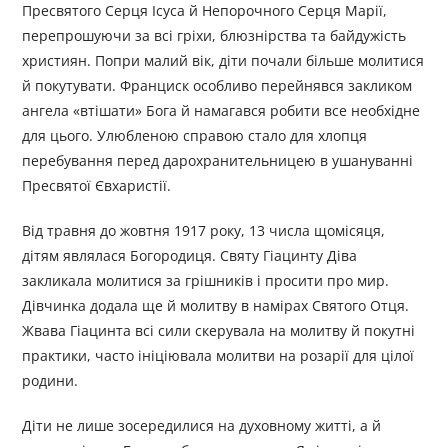
Пресвятого Серця Ісуса й Непорочного Серця Марії,
перепрошуючи за всі гріхи, блюзнірства та байдужість
християн. Попри малий вік, діти почали більше молитися
й покутувати. Франциск особливо перейнявся закликом
ангела «втішати» Бога й намагався робити все необхідне
для цього. Улюбленою справою стало для хлопця
перебування перед дарохранительницею в ушануванні
Пресвятої Євхаристії.
Від травня до жовтня 1917 року, 13 числа щомісяця,
дітям являлася Богородиця. Святу Гіацинту Діва
закликала молитися за грішників і просити про мир.
Дівчинка додала ще й молитву в намірах Святого Отця.
Жвава Гіацинта всі сили скерувала на молитву й покутні
практики, часто ініціювала молитви на розарії для цілої
родини.
Діти не лише зосередилися на духовному житті, а й