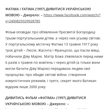
ФАТІМА / FATIMA (1997) ДИВИТИСЯ УКРАЇНСЬКОЮ
МОВОЮ – Джерелo: –
https://www.facebook.com/watch/?
v=2400829329928785
Фільм оповідає про об’явлення Пресвятої Богородиці
трьом португальським дітям, а через них усьому світові.
У португальскому містечку Фатіма 13 травня 1917 року
троє дітей – Люсія, Жасінта і Франціско, що пасли вівці,
побачили Діву Марію. Матір Божа з’являлася перед ними
6 разів з травня по жовтень і через дітей (а тільки вони
могли бачити Діву Марію) передавала людям свої
пророцтва: про обидві світові війни, створення
комуністичних режимів, і третє, секрет якого Ватикан
відкрив лише 2000 року
ДИВИТИСЬ ФІЛЬМ «ФАТІМА» (1997) ДИВИТИСЯ
УКРАЇНСЬКОЮ МОВОЮ – Джерелo: –