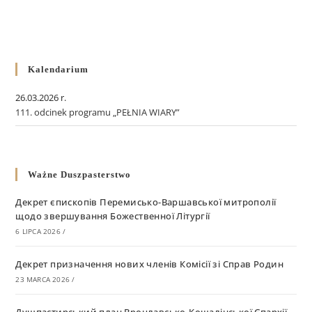
Kalendarium
26.03.2026 r.
111. odcinek programu „PEŁNIA WIARY”
Ważne Duszpasterstwo
Декрет єпископів Перемисько-Варшавської митрополії
щодо звершування Божественної Літургії
6 LIPCA 2026
/
Декрет призначення нових членів Комісії зі Справ Родин
23 MARCA 2026
/