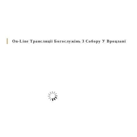
On-Line Трансляції Богослужінь З Собору У Вроцлаві