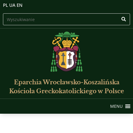
PL
UA
EN
Eparchia Wrocławsko-Koszalińska
Kościoła Greckokatolickiego w Polsce
MENU