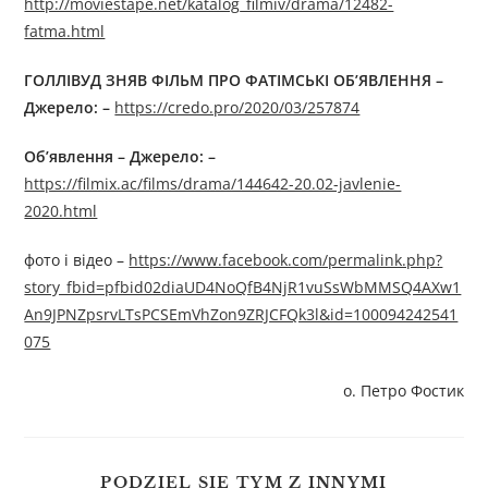
http://moviestape.net/katalog_filmiv/drama/12482-
fatma.html
ГОЛЛІВУД ЗНЯВ ФІЛЬМ ПРО ФАТІМСЬКІ ОБ’ЯВЛЕННЯ –
Джерелo: –
https://credo.pro/2020/03/257874
Об’явлення – Джерелo: –
https://filmix.ac/films/drama/144642-20.02-javlenie-
2020.html
фото і відео –
https://www.facebook.com/permalink.php?
story_fbid=pfbid02diaUD4NoQfB4NjR1vuSsWbMMSQ4AXw1
An9JPNZpsrvLTsPCSEmVhZon9ZRJCFQk3l&id=100094242541
075
о. Петро Фостик
PODZIEL SIĘ TYM Z INNYMI