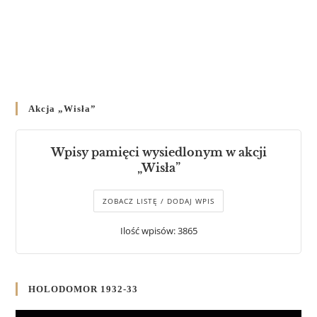
Akcja „Wisła”
Wpisy pamięci wysiedlonym w akcji
„Wisła”
ZOBACZ LISTĘ / DODAJ WPIS
Ilość wpisów: 3865
HOLODOMOR 1932-33