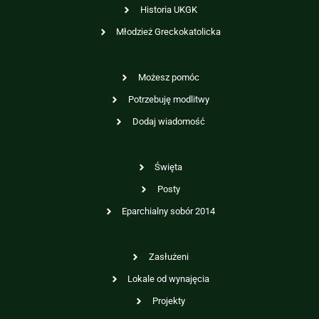
Historia UKGK
Młodzież Greckokatolicka
Możesz pomóc
Potrzebuję modlitwy
Dodaj wiadomość
Święta
Posty
Eparchialny sobór 2014
Zasłużeni
Lokale od wynajęcia
Projekty