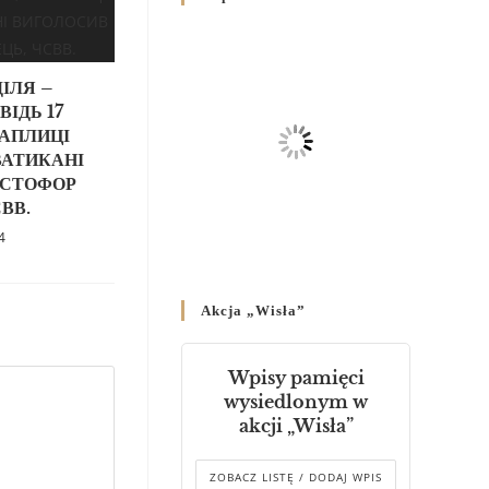
Родин
4 GRUDNIA 2024
/
ІЛЯ –
Декрет владики Володимира
про утворення Комісії до
ІДЬ 17
Справ Молоді та встановленя
КАПЛИЦІ
складу Катихитичної Комісії
ВАТИКАНІ
18 PAŹDZIERNIKA 2024
/
ИСТОФОР
ВВ.
Декрет „Проголошення та
4
оприлюднення постанов
Синоду Єпископів УГКЦ,
який відбувся у Зарваниці, в
Akcja „Wisła”
днях 2-12 липня 2024 р.”
4 PAŹDZIERNIKA 2024
/
Wpisy pamięci
Декрет єпископів
wysiedlonym w
Перемисько-Варшавської
akcji „Wisła”
Митрополії стосовно
звершування Божественної
літургії
ZOBACZ LISTĘ / DODAJ WPIS