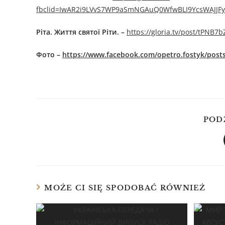
fbclid=IwAR2i9LVvS7WP9aSmNGAuQ0WfwBLI9YcsWAJJFy
Ріта. Життя святої Ріти.
–
https://gloria.tv/post/tPN
Фото –
https://www.facebook.com/opetro.fostyk/post
POD
MOŻE CI SIĘ SPODOBAĆ RÓWNIEŻ