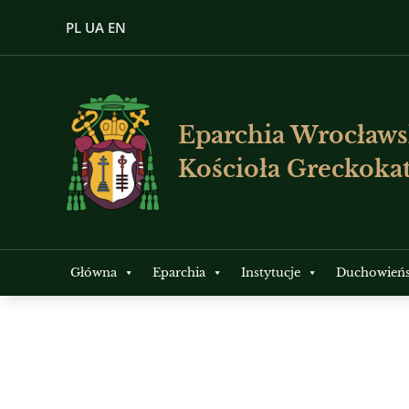
PL
UA
EN
Eparchia Wrocławs
Kościoła Greckokat
Główna
Eparchia
Instytucje
Duchowień