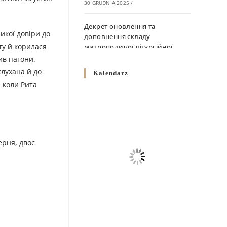
30 GRUDNIA 2025
/
Декрет оновлення та
икої довіри до
доповнення складу
ту й корилася
митрополичої літургійної
комісії
ив пагони.
10 GRUDNIA 2025
/
слухана й до
Kalendarz
е коли Рита
Декрет „Норми щодо
вживання священичих риз у
Перемисько-Варшавській
Митрополії”
10 GRUDNIA 2025
/
ерня, двоє
Декрет про відзначення
Великодня і всіх рухомих
свят за григоріанським
календарем
10 GRUDNIA 2025
/
Декрет проголошення та