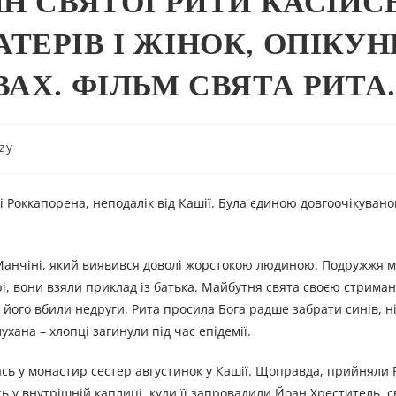
Н СВЯТОЇ РИТИ КАСІЙСЬ
ЕРІВ І ЖІНОК, ОПІКУН
АХ. ФІЛЬМ СВЯТА РИТА.
zy
сті Роккапорена, неподалік від Кашії. Була єдиною довгоочікува
Манчіні, який виявився доволі жорстокою людиною. Подружжя ма
ірі, вони взяли приклад із батька. Майбутня свята своєю стрима
 його вбили недруги. Рита просила Бога радше забрати синів, н
хана – хлопці загинули під час епідемії.
сь у монастир сестер августинок у Кашії. Щоправда, прийняли Р
сь у внутрішній каплиці, куди її запровадили Йоан Хреститель, 