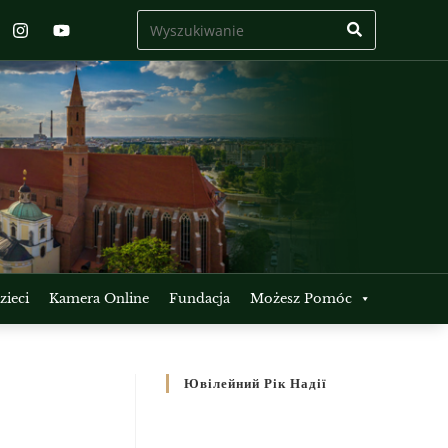
ieci
Kamera Online
Fundacja
Możesz Pomóc
Ювілейний Рік Надії