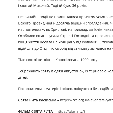
і святий Миколай. Тоді їй було 36 років.
Незвичайні події не припинялися протягом усього чер
Божого Провидіння й досягла вершин споглядання. Ч
настоятелькам, як Христові: наприклад, за їхнім нака
Особливо вшановувала Страсті Господні та просила, щ
кінця життя носила на чолі рану від колючки. Зіткнула
відійшла до Отця, то сморід від стигмату змінився на
Тіло святої нетлінне. Канонізована 1900 року.
Зображають святу в одязі августинок, із терновою кол
дітей.
Покровителька матерів і жінок, опікунка в безнадійни
Свята Рита Касійська –
https://rkc.org.ua/events/svyata
ФІЛЬМ СВЯТА РИТА
–
https://gloria.tv/?