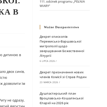
КОЇ.
111. odcinek programu „PEŁNIA
WIARY”
КА В
Ważne Duszpasterstwo
Декрет єпископів
Перемисько-Варшавської
митрополії щодо
звершування Божественної
ною дитиною в
Літургії
6 LIPCA 2026
/
ло двох синів,
Декрет призначення нових
членів Комісії зі Справ Родин
ністю
23 MARCA 2026
/
іж дозволити їм
Душпастирський план
Вроцлавсько-Кошалінської
иту не одразу,
Єпархії на 2026 рік
святий Августин