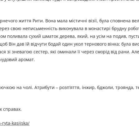
нечого життя Рити. Вона мала містичні візії, була сповнена вел
ерез свою неписьменність виконувала в монастирі брудну робо
зом поливала сухий шматок дерева, який, на усім на подив, пуст
об Він дав їй відчути бодай один укол тернового вінка; була ви
ся зі зневагою сестер, які оминали її через сморід від рани. Ал
 чудовий аромат.
ючкою на чолі. Атрибути – розп’яття, інжир, бджоли, троянда, т
х справах.
-ryta-kasijska/