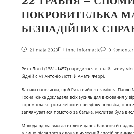
22 ТРАВНЯ – СПОМИ
ПОКРОВИТЕЛЬКА МАТ
БЕЗНАДІЙНИХ СПРАВ
21 maja 2023
Inne informacje
0 Komentar
Рита Лотті (1381–1457) народилася в італійському мі
бідній сім’ї Антоніо Лотті й Амати Феррі.
Батьки наполягли, щоб Рита вийшла заміж за Паоло 
і хоча жінка докладала всіх зусиль для виховання у в
спромоглася трохи змінити поведінку чоловіка, проте
заплямуватися помстою за батька. Молитва була вислу
Молода вдова змогла втілити давнє бажання й подала
а лише після того як вона в чудесний спосіб опинила