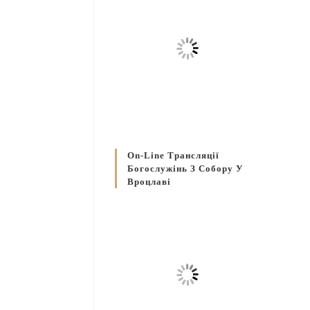
On-Line Трансляції
Богослужінь З Собору У
Вроцлаві