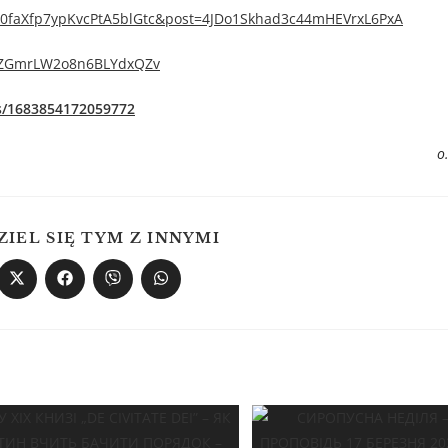
0faXfp7ypKvcPtA5blGtc&post=4JDo1Skhad3c44mHEVrxL6PxA
B7bZGmrLW2o8n6BLYdxQZv
s/1683854172059772
о
ZIEL SIĘ TYM Z INNYMI