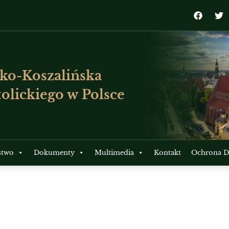
ko-Koszalińska
olickiego w Polsce
stwo
Dokumenty
Multimedia
Kontakt
Ochrona Dz