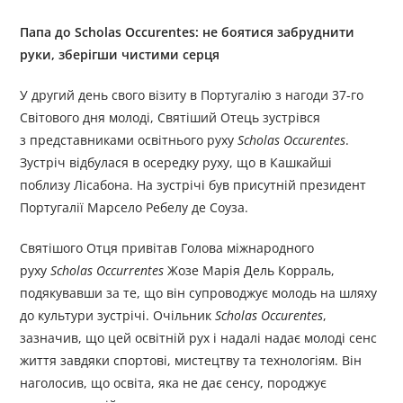
Папа до Scholas Occurentes: не боятися забруднити
руки, зберігши чистими серця
У другий день свого візиту в Португалію з нагоди 37-го
Світового дня молоді, Святіший Отець зустрівся
з представниками освітнього руху
Scholas Occurentes
.
Зустріч відбулася в осередку руху, що в Кашкайші
поблизу Лісабона. На зустрічі був присутній президент
Португалії Марсело Ребелу де Соуза.
Святішого Отця привітав Голова міжнародного
руху
Scholas Occurrentes
Жозе Марія Дель Корраль,
подякувавши за те, що він супроводжує молодь на шляху
до культури зустрічі. Очільник
Scholas Occurentes
,
зазначив, що цей освітній рух і надалі надає молоді сенс
життя завдяки спортові, мистецтву та технологіям. Він
наголосив, що освіта, яка не дає сенсу, породжує