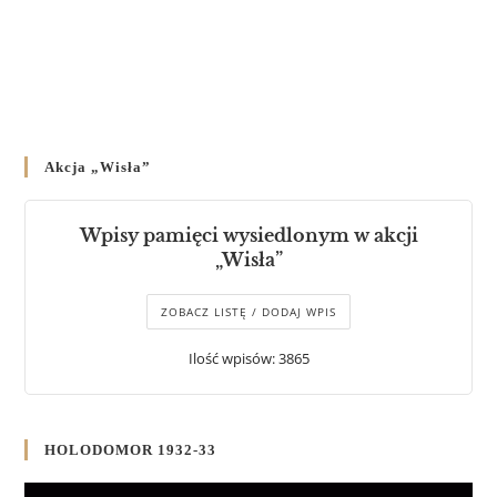
Akcja „Wisła”
Wpisy pamięci wysiedlonym w akcji
„Wisła”
ZOBACZ LISTĘ / DODAJ WPIS
Ilość wpisów: 3865
HOLODOMOR 1932-33