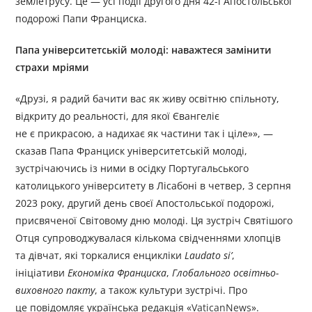
землетрусу. Це — усі події другого дня 42-ї Апостольської
подорожі Папи Франциска.
Папа університетській молоді: наважтеся замінити
страхи мріями
«Друзі, я радий бачити вас як живу освітню спільноту,
відкриту до реальності, для якої Євангеліє
не є прикрасою, а надихає як частини так і ціле»», —
сказав Папа Франциск університетській молоді,
зустрічаючись із ними в осідку Португальського
католицького університету в Лісабоні в четвер, 3 серпня
2023 року, другий день своєї Апостольської подорожі,
присвяченої Світовому дню молоді. Ця зустріч Святішого
Отця супроводжувалася кількома свідченнями хлопців
та дівчат, які торкалися енцикліки
Laudato si’
,
ініціативи
Економіка Франциска
,
Глобального освітньо-
виховного пакту
, а також культури зустрічі. Про
це повідомляє українська редакція «
VaticanNews
».