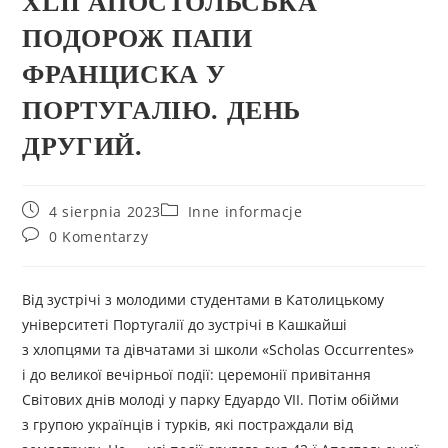
XLII АПОСТОЛЬСЬКА
ПОДОРОЖ ПАПИ
ФРАНЦИСКА У
ПОРТУГАЛІЮ. ДЕНЬ
ДРУГИЙ.
4 sierpnia 2023
Inne informacje
0 Komentarzy
Від зустрічі з молодими студентами в Католицькому
університеті Португалії до зустрічі в Кашкайші
з хлопцями та дівчатами зі школи «Scholas Occurrentes»
і до великої вечірньої події: церемонії привітання
Світових днів молоді у парку Едуардо VII. Потім обійми
з групою українців і турків, які постраждали від