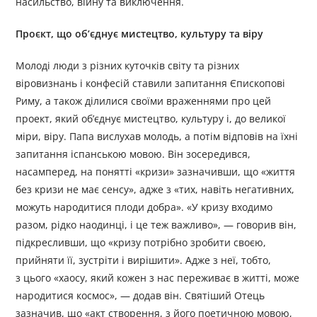
насильство, війну та виключення.
Проєкт, що об’єднує мистецтво, культуру та віру
Молоді люди з різних куточків світу та різних
віровизнань і конфесій ставили запитання Єпископові
Риму, а також ділилися своїми враженнями про цей
проект, який об’єднує мистецтво, культуру і, до великої
міри, віру. Папа вислухав молодь, а потім відповів на їхні
запитання іспанською мовою. Він зосередився,
насамперед, на понятті «кризи» зазначивши, що «життя
без кризи не має сенсу», адже з «тих, навіть негативних,
можуть народитися плоди добра». «У кризу входимо
разом, рідко наодинці, і це теж важливо», — говорив він,
підкресливши, що «кризу потрібно зробити своєю,
прийняти її, зустріти і вирішити». Адже з неї, тобто,
з цього «хаосу, який кожен з нас переживає в житті, може
народитися космос», — додав він. Святіший Отець
зазначив, що «акт створення, з його поетичною мовою,