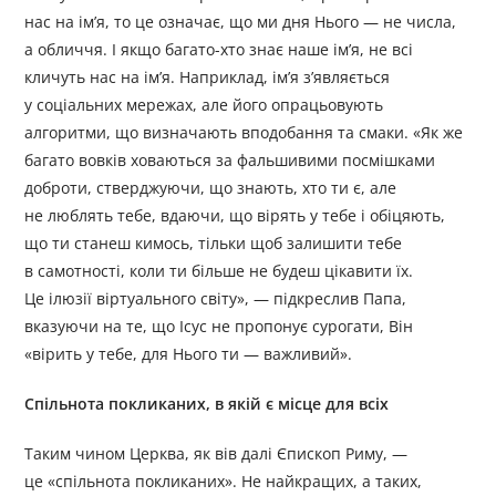
нас на ім’я, то це означає, що ми дня Нього — не числа,
а обличчя. І якщо багато-хто знає наше ім’я, не всі
кличуть нас на ім’я. Наприклад, ім’я з’являється
у соціальних мережах, але його опрацьовують
алгоритми, що визначають вподобання та смаки. «Як же
багато вовків ховаються за фальшивими посмішками
доброти, стверджуючи, що знають, хто ти є, але
не люблять тебе, вдаючи, що вірять у тебе і обіцяють,
що ти станеш кимось, тільки щоб залишити тебе
в самотності, коли ти більше не будеш цікавити їх.
Це ілюзії віртуального світу», — підкреслив Папа,
вказуючи на те, що Ісус не пропонує сурогати, Він
«вірить у тебе, для Нього ти — важливий».
Спільнота покликаних, в якій є місце для всіх
Таким чином Церква, як вів далі Єпископ Риму, —
це «спільнота покликаних». Не найкращих, а таких,