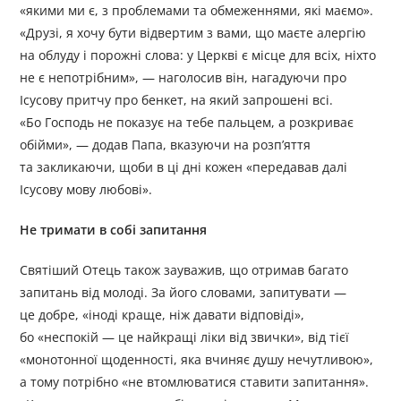
«якими ми є, з проблемами та обмеженнями, які маємо».
«Друзі, я хочу бути відвертим з вами, що маєте алергію
на облуду і порожні слова: у Церкві є місце для всіх, ніхто
не є непотрібним», — наголосив він, нагадуючи про
Ісусову притчу про бенкет, на який запрошені всі.
«Бо Господь не показує на тебе пальцем, а розкриває
обійми», — додав Папа, вказуючи на розп’яття
та закликаючи, щоби в ці дні кожен «передавав далі
Ісусову мову любові».
Не тримати в собі запитання
Святіший Отець також зауважив, що отримав багато
запитань від молоді. За його словами, запитувати —
це добре, «іноді краще, ніж давати відповіді»,
бо «неспокій — це найкращі ліки від звички», від тієї
«монотонної щоденності, яка вчиняє душу нечутливою»,
а тому потрібно «не втомлюватися ставити запитання».