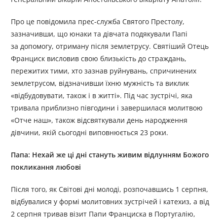
Про це повідомила прес-служба Святого Престолу,
зазначивши, що юнаки та дівчата подякували Папі
за допомогу, отриману після землетрусу. Святіший Отець
Франциск висловив свою близькість до страждань,
пережитих тими, хто зазнав руйнувань, спричинених
землетрусом, відзначивши їхню мужність та виклик
«відбудовувати, також і в житті». Під час зустрічі, яка
тривала приблизно півгодини і завершилася молитвою
«Отче наш», також відсвяткували день народження
дівчини, якій сьогодні виповнюється 23 роки.
Папа: Нехай же ці дні стануть живим відлунням Божого
покликання любові
Після того, як Світові дні молоді, розпочавшись 1 серпня,
відбувалися у формі молитовних зустрічей і катехиз, а від
2 серпня тривав візит Папи Франциска в Португалію,