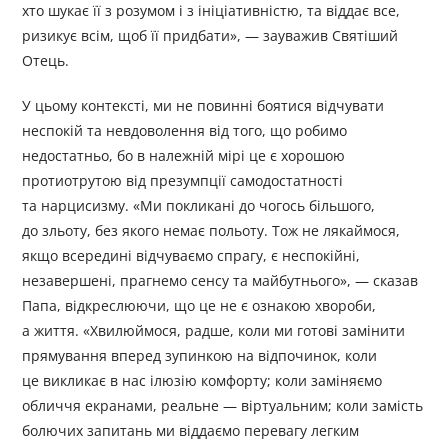
хто шукає її з розумом і з ініціативністю, та віддає все,
ризикує всім, щоб її придбати», — зауважив Святіший
Отець.
У цьому контексті, ми не повинні боятися відчувати
неспокій та невдоволення від того, що робимо
недостатньо, бо в належній мірі це є хорошою
протиотрутою від презумпції самодостатності
та нарцисизму. «Ми покликані до чогось більшого,
до зльоту, без якого немає польоту. Тож не лякаймося,
якщо всередині відчуваємо спрагу, є неспокійні,
незавершені, прагнемо сенсу та майбутнього», — сказав
Папа, відкреслюючи, що це не є ознакою хвороби,
а життя. «Хвилюймося, радше, коли ми готові замінити
прямування вперед зупинкою на відпочинок, коли
це викликає в нас ілюзію комфорту; коли заміняємо
обличчя екранами, реальне — віртуальним; коли замість
болючих запитань ми віддаємо перевагу легким