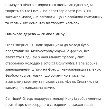
показує: з нічого створюється щось: Бог одного дня
творить світло і починає перетворювати речі». Він
закликав молодь не забувати, що «в особливо критичних
та хаотичних моментах ви творите космос».
Оливкове дерево — символ миру
Після звернення Папи Франциска до молоді було
представлено 3-кілометрову художню фреску, яка
вважається однією з найбільших фресок у світі,
створеною молоддю з
Scholas Occurrentes
. Папа зробив
завершальний штрих на фресці, намалювавши зеленою
фарбою кругові мазки, що органічно вписалися
в загальну картину та пожартував: «Це як Сикстинська
каплиця намальована вами».
Святіший Отець подарував молоді ікону із зображенням
притчі про милосердного самарянина, заохотивши