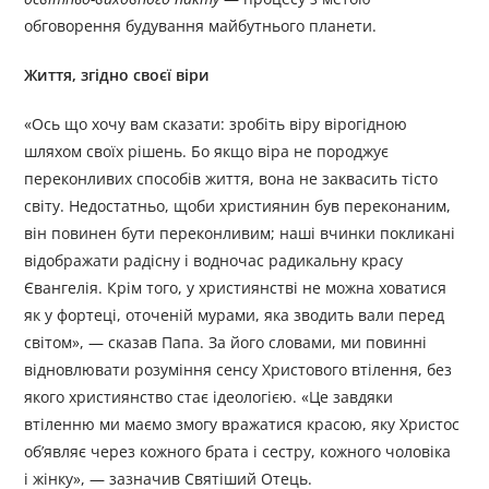
обговорення будування майбутнього планети.
Життя, згідно своєї віри
«Ось що хочу вам сказати: зробіть віру вірогідною
шляхом своїх рішень. Бо якщо віра не породжує
переконливих способів життя, вона не заквасить тісто
світу. Недостатньо, щоби християнин був переконаним,
він повинен бути переконливим; наші вчинки покликані
відображати радісну і водночас радикальну красу
Євангелія. Крім того, у християнстві не можна ховатися
як у фортеці, оточеній мурами, яка зводить вали перед
світом», — сказав Папа. За його словами, ми повинні
відновлювати розуміння сенсу Христового втілення, без
якого християнство стає ідеологією. «Це завдяки
втіленню ми маємо змогу вражатися красою, яку Христос
об’являє через кожного брата і сестру, кожного чоловіка
і жінку», — зазначив Святіший Отець.