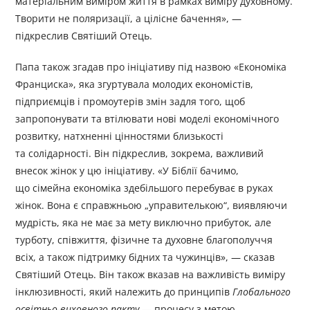
матеріальним виміром життя в рамках виміру духовному.
Творити не поляризації, а цілісне бачення», —
підкреслив Святіший Отець.
Папа також згадав про ініціативу під назвою «Економіка
Франциска», яка згуртувала молодих економістів,
підприємців і промоутерів змін задля того, щоб
запропонувати та втілювати нові моделі економічного
розвитку, натхненні цінностями близькості
та солідарності. Він підкреслив, зокрема, важливий
внесок жінок у цю ініціативу. «У Біблії бачимо,
що сімейна економіка здебільшого перебуває в руках
жінок. Вона є справжньою „управителькою“, виявляючи
мудрість, яка не має за мету виключно прибуток, але
турботу, співжиття, фізичне та духовне благополуччя
всіх, а також підтримку бідних та чужинців», — сказав
Святіший Отець. Він також вказав на важливість виміру
інклюзивності, який належить до принципів
Глобального
освітньо-виховного пакту
— процесу з метою