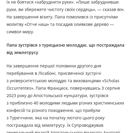
їх не боятися «забруднити руки». «Лише забруднивши
руки, ви збережете чистоту своїх сердець», — сказав він.
На завершення візиту, Папа помолився із присутніми
молитву «Отче наш» та посадив оливкове дерево —
символ миру.
Папа зустрівся з турецькою молоддю, що постраждала
від землетрусу
На завершення першої половини другого дня
перебування в Лісабоні, присвяченої зустрічі
з університетською молоддю та вихованцями «Scholas
Occurrentes», Папа Франциск, повернувшись 3 серпня
2023 року до Апостольської нунціатури, зустрівся
з приблизно 40 молодими людьми різних християнських
конфесій та різного походження, що прибули
з Туреччини, яка на початку лютого цього року
постраждала від землетрусу. Їх Супроводжував
генеральний вікарій Апостольського вікаріату Анатолії.