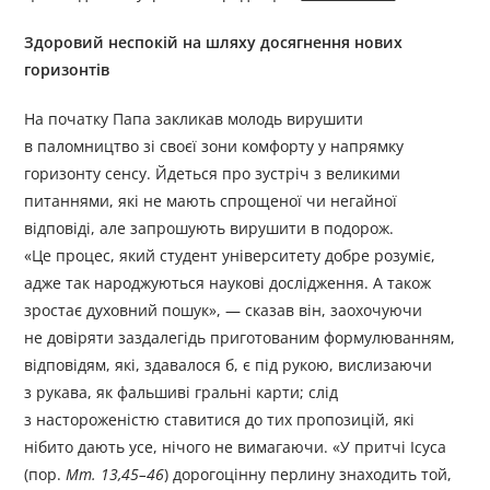
Здоровий неспокій на шляху досягнення нових
горизонтів
На початку Папа закликав молодь вирушити
в паломництво зі своєї зони комфорту у напрямку
горизонту сенсу. Йдеться про зустріч з великими
питаннями, які не мають спрощеної чи негайної
відповіді, але запрошують вирушити в подорож.
«Це процес, який студент університету добре розуміє,
адже так народжуються наукові дослідження. А також
зростає духовний пошук», — сказав він, заохочуючи
не довіряти заздалегідь приготованим формулюванням,
відповідям, які, здавалося б, є під рукою, вислизаючи
з рукава, як фальшиві гральні карти; слід
з настороженістю ставитися до тих пропозицій, які
нібито дають усе, нічого не вимагаючи. «У притчі Ісуса
(пор.
Мт. 13,45–46
) дорогоцінну перлину знаходить той,