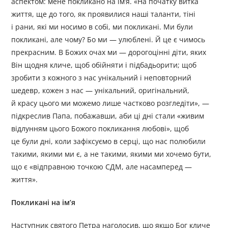
аспектом: мене покликано на ім’я. «На початку витка
життя, ще до того, як проявилися наші таланти, тіні
і рани, які ми носимо в собі, ми покликані. Ми були
покликані, але чому? Бо ми — улюблені. Й це є чимось
прекрасним. В Божих очах ми — дорогоцінні діти, яких
Він щодня кличе, щоб обійняти і підбадьорити; щоб
зробити з кожного з нас унікальний і неповторний
шедевр, кожен з нас — унікальний, оригінальний,
й красу цього ми можемо лише частково розгледіти», —
підкреслив Папа, побажавши, аби ці дні стали «живим
відлунням цього Божого покликання любові», щоб
це були дні, коли зафіксуємо в серці, що нас полюбили
такими, якими ми є, а не такими, якими ми хочемо бути,
що є «відправною точкою СДМ, але насамперед —
життя».
Покликані на ім’я
Наступник святого Петра наголосив, що якщо Бог кличе