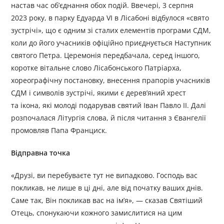
настав час об’єднання обох подій. Ввечері, 3 серпня
2023 року, в парку Едуарда VI в Лісабоні відбулося «свято
зустрічі», що є одним зі сталих елементів програми СДМ,
коли до його учасників офіційно приєднується Наступник
святого Петра. Церемонія передбачала, серед іншого,
коротке вітальне слово Лісабонського Патріарха,
хореографічну постановку, внесення прапорів учасників
СДМ і символів зустрічі, якими є дерев’яний хрест
та ікона, які молоді подарував святий Іван Павло ІІ. Далі
розпочалася Літургія слова, й після читання з Євангелії
промовляв Папа Франциск.
Відправна точка
«Друзі, ви перебуваєте тут не випадково. Господь вас
покликав, не лише в ці дні, але від початку ваших днів.
Саме так, Він покликав вас на ім’я», — сказав Святіший
Отець, спонукаючи кожного замислитися на цим