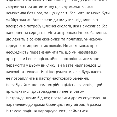
свідчення про автентичну цілісну екологію, яка
неможлива без Бога, та що «у світі без Бога не може бути
майбутнього». Апелюючи до почутих свідчень, він
виокремив потребу цілісної екології, яка неможлива без
навернення серця та зміни антропологічного бачення,
що лежить в основі економіки та політики, уникаючи
середніх компромісних шляхів. Йшлося також про
необхідність перевизначити те, що ми називаємо
прогресом і еволюцією. «Ви — покоління, яке може
перемогти у цьому виклику: ви маєте найпередовіші
наукові та технологічні інструменти, але, будь ласка,
не потрапляйте в пастку часткового бачення.
Не забувайте, що нам потрібна цілісна екологія, щоб
прислухатися до страждань планети разом
із стражданнями бідних; поставити драму опустелення
паралельно до драми біженців, тему міграцій разом
із темою падіння народжуваності; займатися