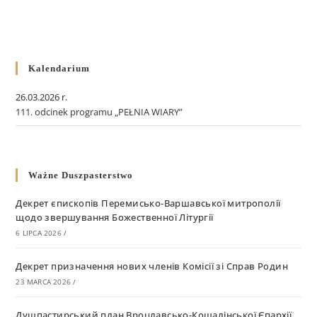
Kalendarium
26.03.2026 r.
111. odcinek programu „PEŁNIA WIARY”
Ważne Duszpasterstwo
Декрет єпископів Перемисько-Варшавської митрополії
щодо звершування Божественної Літургії
6 LIPCA 2026
/
Декрет призначення нових членів Комісії зі Справ Родин
23 MARCA 2026
/
Душпастирський план Вроцлавсько-Кошалінської Єпархії