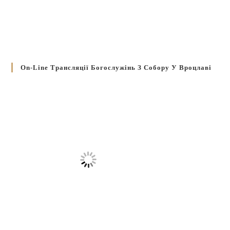
On-Line Трансляції Богослужінь З Собору У Вроцлаві