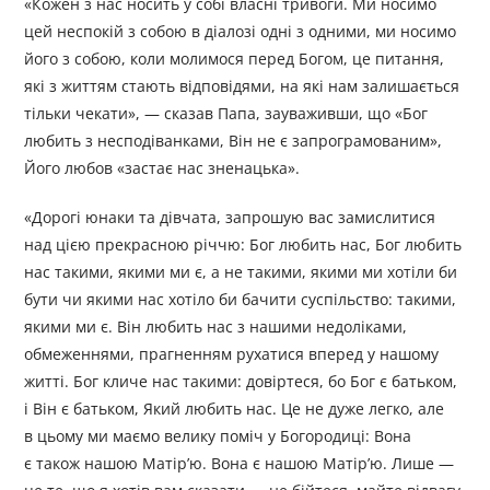
«Кожен з нас носить у собі власні тривоги. Ми носимо
цей неспокій з собою в діалозі одні з одними, ми носимо
його з собою, коли молимося перед Богом, це питання,
які з життям стають відповідями, на які нам залишається
тільки чекати», — сказав Папа, зауваживши, що «Бог
любить з несподіванками, Він не є запрограмованим»,
Його любов «застає нас зненацька».
«Дорогі юнаки та дівчата, запрошую вас замислитися
над цією прекрасною річчю: Бог любить нас, Бог любить
нас такими, якими ми є, а не такими, якими ми хотіли би
бути чи якими нас хотіло би бачити суспільство: такими,
якими ми є. Він любить нас з нашими недоліками,
обмеженнями, прагненням рухатися вперед у нашому
житті. Бог кличе нас такими: довіртеся, бо Бог є батьком,
і Він є батьком, Який любить нас. Це не дуже легко, але
в цьому ми маємо велику поміч у Богородиці: Вона
є також нашою Матір’ю. Вона є нашою Матір’ю. Лише —