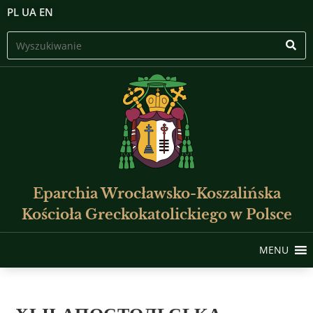
PL
UA
EN
Eparchia Wrocławsko-Koszalińska
Kościoła Greckokatolickiego w Polsce
MENU