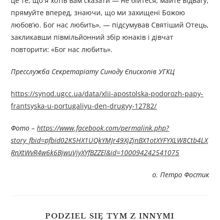
це те, що я хотів вам сказати — не бійтеся, майте відвагу,
прямуйте вперед, знаючи, що ми захищені Божою
любов’ю. Бог нас любить», — підсумував Святіший Отець,
закликавши півмільйонний збір юнаків і дівчат
повторити: «Бог нас любить».
Пресслужба Секретаріату Синоду Єпископів УГКЦ
https://synod.ugcc.ua/data/xlii-apostolska-podorozh-papy-
frantsyska-u-portugaliyu-den-drugyy-12782/
Фото –
https://www.facebook.com/permalink.php?
story_fbid=pfbid02K5HX1UQkYMJr49XjZjnBX1otXYFYXLW8Ctb4LX
RnXtWvR4w6k6BjwuVjyXYfBZZEl&id=100094242541075
о. Петро Фостик
PODZIEL SIĘ TYM Z INNYMI