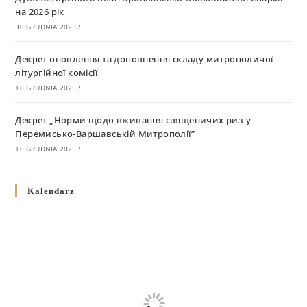
на 2026 рік
30 GRUDNIA 2025
/
Декрет оновлення та доповнення складу митрополичої
літургійної комісії
10 GRUDNIA 2025
/
Декрет „Норми щодо вживання священичих риз у
Перемисько-Варшавській Митрополії”
10 GRUDNIA 2025
/
Декрет про відзначення Великодня і всіх рухомих свят за
Kalendarz
григоріанським календарем
10 GRUDNIA 2025
/
Декрет проголошення та оприлюдення постанов Синоду
Єпископів УГКЦ як зобов’язуючі на території
Вроцлавсько-Кошалінської Єпархії
5 LISTOPADA 2025
/