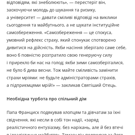
відповідям, які знеболюють», — перестеріг він,
заохочуючи молодь до шукання та ризику,
а університет — давати сміливі відповіді на виклики
сьогодення та майбутнього, а не шукати інституційне
самозбереження. «Самозбереження — це спокуса,
умовний рефлекс страху, який спонукає спотворено
дивитися на дійсність. Якби насіння зберігало саме себе,
воно б повністю розтратило свою генеруючу силу
і прирекло би нас на голод; якби зими самозберігалися,
не було б дива весни. Тож майте сміливість замінити
страхи мріями: не будьте адміністраторами страхів,
а підприємцями мрій!» — закликав Святіший Отець.
Необхідна турбота про спільний дім
Папа Франциск подякував хлопцям та дівчатам за їхні
свідчення, які несли в собі тон надії, «заряд
реалістичного ентузіазму, без нарікань, але й без втечі
в ідеалістичне майбуття». Томасу він подякував за його