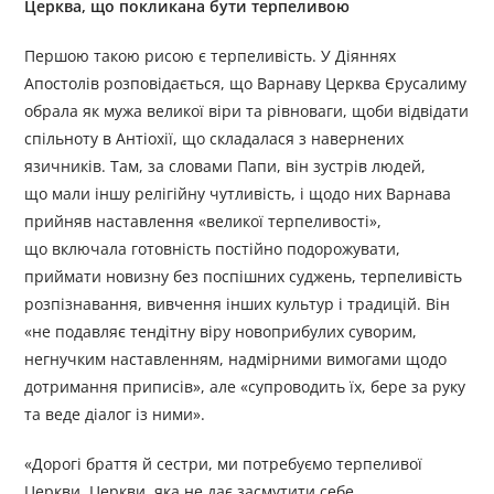
Церква, що покликана бути терпеливою
Першою такою рисою є терпеливість. У Діяннях
Апостолів розповідається, що Варнаву Церква Єрусалиму
обрала як мужа великої віри та рівноваги, щоби відвідати
спільноту в Антіохії, що складалася з навернених
язичників. Там, за словами Папи, він зустрів людей,
що мали іншу релігійну чутливість, і щодо них Варнава
прийняв наставлення «великої терпеливості»,
що включала готовність постійно подорожувати,
приймати новизну без поспішних суджень, терпеливість
розпізнавання, вивчення інших культур і традицій. Він
«не подавляє тендітну віру новоприбулих суворим,
негнучким наставленням, надмірними вимогами щодо
дотримання приписів», але «супроводить їх, бере за руку
та веде діалог із ними».
«Дорогі браття й сестри, ми потребуємо терпеливої
Церкви. Церкви, яка не дає засмутити себе