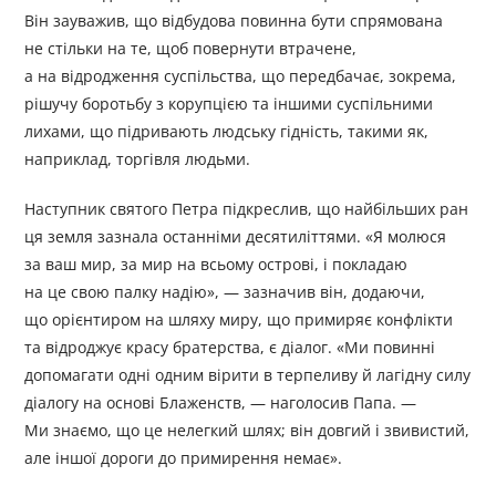
Він зауважив, що відбудова повинна бути спрямована
не стільки на те, щоб повернути втрачене,
а на відродження суспільства, що передбачає, зокрема,
рішучу боротьбу з корупцією та іншими суспільними
лихами, що підривають людську гідність, такими як,
наприклад, торгівля людьми.
Наступник святого Петра підкреслив, що найбільших ран
ця земля зазнала останніми десятиліттями. «Я молюся
за ваш мир, за мир на всьому острові, і покладаю
на це свою палку надію», — зазначив він, додаючи,
що орієнтиром на шляху миру, що примиряє конфлікти
та відроджує красу братерства, є діалог. «Ми повинні
допомагати одні одним вірити в терпеливу й лагідну силу
діалогу на основі Блаженств, — наголосив Папа. —
Ми знаємо, що це нелегкий шлях; він довгий і звивистий,
але іншої дороги до примирення немає».