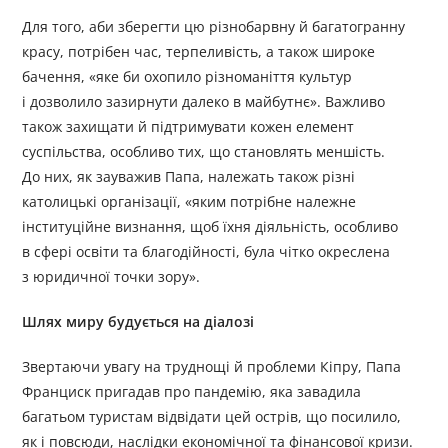
Для того, аби зберегти цю різнобарвну й багатогранну
красу, потрібен час, терпеливість, а також широке
бачення, «яке би охопило різноманіття культур
і дозволило зазирнути далеко в майбутнє». Важливо
також захищати й підтримувати кожен елемент
суспільства, особливо тих, що становлять меншість.
До них, як зауважив Папа, належать також різні
католицькі організації, «яким потрібне належне
інституційне визнання, щоб їхня діяльність, особливо
в сфері освіти та благодійності, була чітко окреслена
з юридичної точки зору».
Шлях миру будується на діалозі
Звертаючи увагу на труднощі й проблеми Кіпру, Папа
Франциск пригадав про пандемію, яка завадила
багатьом туристам відвідати цей острів, що посилило,
як і повсюди, наслідки економічної та фінансової кризи.