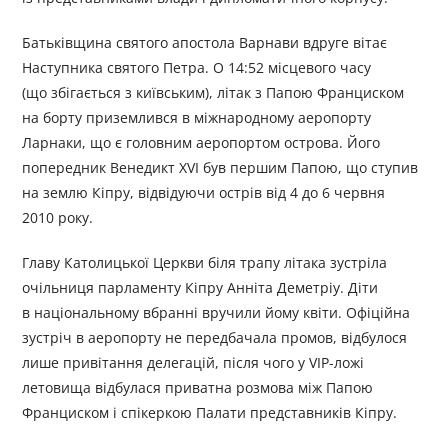
Батьківщина святого апостола Варнави вдруге вітає
Наступника святого Петра. О 14:52 місцевого часу
(що збігається з київським), літак з Папою Франциском
на борту приземлився в міжнародному аеропорту
Ларнаки, що є головним аеропортом острова. Його
попередник Венедикт XVI був першим Папою, що ступив
на землю Кіпру, відвідуючи острів від 4 до 6 червня
2010 року.
Главу Католицької Церкви біля трапу літака зустріла
очільниця парламенту Кіпру Анніта Деметріу. Діти
в національному вбранні вручили йому квіти. Офіційна
зустріч в аеропорту не передбачала промов, відбулося
лише привітання делегацій, після чого у VIP-ложі
летовища відбулася приватна розмова між Папою
Франциском і спікеркою Палати представників Кіпру.