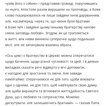
«узяв його з собою» і представив громаді, поручившись
за нього. Апостоли разом вирушили на проповідь, а Боже
слово поширювалося не лише завдяки їхнім даруванням,
але, насамперед, через те, що «вони були братами
в Боже ім’я і завдяки цьому їхньому братерству наново
сяяла заповідь любові». Згодом, як це трапляється
в житті, між ними виникла суперечка щодо подальшої
місії, але не запанувала взаємна образа.
«Ось цим і є братерство в Церкві: можна сперечатися
щодо бачення, щодо різної чутливості та ідей. І в деяких
випадках сказати речі відверто у вічі допомагає,
є нагодою для зростання та зміни. Але завжди
пам’ятаймо: сперечаємося не для того, щоби воювати
одні з одними, не для того, щоб нав’язувати свою думку,
але щоби виражати та втілювати життєдайність Святого
Духа, що є любов’ю та сопричастям. Можемо
дискутувати, але залишаючись братами», — сказав Папа,