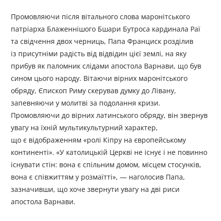
Промовляючи після вітального слова маронітського
патріарха Блаженнішого Бшари Бутроса кардинала Раї
та свідчення двох черниць, Папа Франциск розділив
із присутніми радість від відвідин цієї землі, на яку
прибув як паломник слідами апостола Варнави, що був
сином цього народу. Вітаючи вірних маронітського
обряду, Єпископ Риму скерував думку до Лівану,
запевняючи у молитві за подолання кризи.
Промовляючи до вірних латинського обряду, він звернув
увагу на їхній мультикультурний характер,
що є відображенням «ролі Кіпру на європейському
континенті». «У католицькій Церкві не існує і не повинно
існувати стін: вона є спільним домом, місцем стосунків,
вона є співжиттям у розмаїтті», — наголосив Папа,
зазначивши, що хоче звернути увагу на дві риси
апостола Варнави.