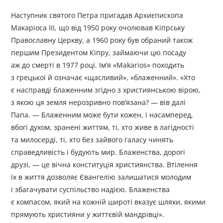
Наступник святого Петра пригадав Архиєпископа
Макаріоса ІІІ, що від 1950 року очолював Кіпрську
Православну Церкву, а 1960 року був обраний також
першим Президентом Кіпру, займаючи цю посаду
аж до смерті в 1977 році. Ім’я «Makarios» походить
з грецької й означає «щасливий», «блаженний». «Хто
є насправді блаженним згідно з християнською вірою,
з якою ця земля нерозривно пов’язана? — вів далі
Папа. — Блаженним може бути кожен, і насамперед,
вбогі духом, зранені життям, ті, хто живе в лагідності
та милосерді, ті, хто без зайвого галасу чинять
справедливість і будують мир. Блаженства, дорогі
друзі, — це вічна конституція християнства. Втілення
їх в життя дозволяє Євангелію залишатися молодим
і збагачувати суспільство надією. Блаженства
є компасом, який на кожній широті вказує шляхи, якими
прямують християни у життєвій мандрівці».