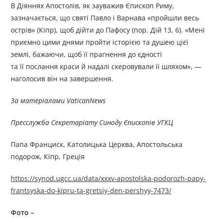
В Діяннях Апостолів, як зауважив Єпископ Риму,
зазначається, що святі Павло і Варнава «пройшли весь
острів» (Кіпр), щоб дійти до Пафосу (пор. Дій 13, 6). «Мені
приємно цими днями пройти історією та душею цієї
землі, бажаючи, щоб її прагнення до єдності
та її послання краси й надалі скеровували її шляхом», —
наголосив він на завершення.
За матеріалами
VaticanNews
Пресслужба Секретаріату Синоду Єпископів УГКЦ
Папа Франциск, Католицька Церква, Апостольська
подорож, Кіпр, Греція
https://synod.ugcc.ua/data/xxxv-apostolska-podorozh-papy-
frantsyska-do-kipru-ta-gretsiy-den-pershyy-7473/
Фото –