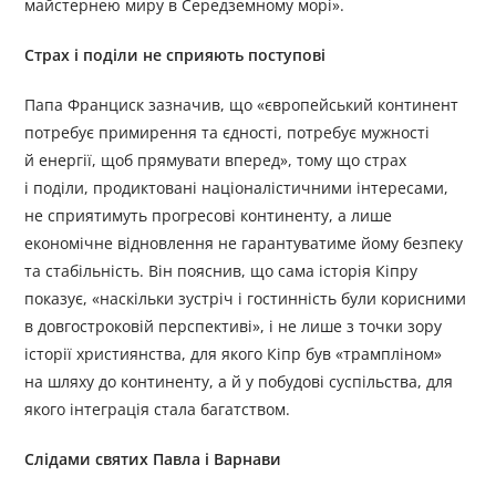
майстернею миру в Середземному морі».
Страх і поділи не сприяють поступові
Папа Франциск зазначив, що «європейський континент
потребує примирення та єдності, потребує мужності
й енергії, щоб прямувати вперед», тому що страх
і поділи, продиктовані націоналістичними інтересами,
не сприятимуть прогресові континенту, а лише
економічне відновлення не гарантуватиме йому безпеку
та стабільність. Він пояснив, що сама історія Кіпру
показує, «наскільки зустріч і гостинність були корисними
в довгостроковій перспективі», і не лише з точки зору
історії християнства, для якого Кіпр був «трампліном»
на шляху до континенту, а й у побудові суспільства, для
якого інтеграція стала багатством.
Слідами святих Павла і Варнави