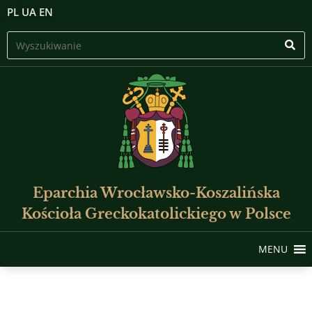
PL
UA
EN
Eparchia Wrocławsko-Koszalińska
Kościoła Greckokatolickiego w Polsce
MENU