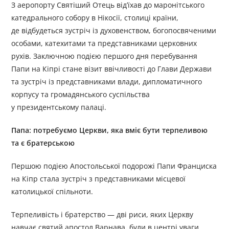
З аеропорту Святіший Отець від’їхав до маронітського
катедрального собору в Нікосії, столиці країни,
де відбудеться зустріч із духовенством, богопосвяченими
особами, катехитами та представниками церковних
рухів. Заключною подією першого дня перебування
Папи на Кіпрі стане візит ввічливості до Глави Держави
та зустріч із представниками влади, дипломатичного
корпусу та громадянського суспільства
у президентському палаці.
Папа: потребуємо Церкви, яка вміє бути терпеливою
та є братерською
Першою подією Апостольської подорожі Папи Франциска
на Кіпр стала зустріч з представниками місцевої
католицької спільноти.
Терпеливість і братерство — дві риси, яких Церкву
навчає святий апостол Варнава, були в центрі уваги