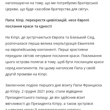
наголошуючи на тому, що ми потребуємо братерської
Церкви, що буде «засобом братерства для світу».
Папа: Кіпр, перехрестя цивілізацій, несе Європі
послання краси та єдності
На Кіпрі, де зустрічаються Європа та Близький Схід,
розпочалася перша велика інкультурація Євангелія
на європейському континенті. Перші християни
передали світові нечуване послання краси. Покликання
цього острова полягає в тому, щоб бути посланцем краси
серед континентів. На цьому наголосив Папа у своїй
другій промови на Кіпрі.
Заключною подією першого дня візиту Папи Франциска
до Кіпру, 2 грудня 2021 року, стали відвідини
Президентського палацу, де він здійснив візит
ввічливості до Президента Кіпру, а також зустрівся
з членами уряду й дипломатичного корпусу,