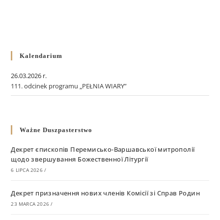
Kalendarium
26.03.2026 r.
111. odcinek programu „PEŁNIA WIARY”
Ważne Duszpasterstwo
Декрет єпископів Перемисько-Варшавської митрополії
щодо звершування Божественної Літургії
6 LIPCA 2026
/
Декрет призначення нових членів Комісії зі Справ Родин
23 MARCA 2026
/