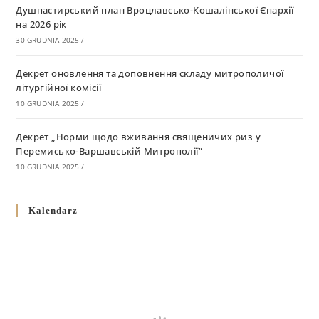
Душпастирський план Вроцлавсько-Кошалінської Єпархії
на 2026 рік
30 GRUDNIA 2025
/
Декрет оновлення та доповнення складу митрополичої
літургійної комісії
10 GRUDNIA 2025
/
Декрет „Норми щодо вживання священичих риз у
Перемисько-Варшавській Митрополії”
10 GRUDNIA 2025
/
Декрет про відзначення Великодня і всіх рухомих свят за
Kalendarz
григоріанським календарем
10 GRUDNIA 2025
/
Декрет проголошення та оприлюдення постанов Синоду
Єпископів УГКЦ як зобов’язуючі на території
Вроцлавсько-Кошалінської Єпархії
5 LISTOPADA 2025
/