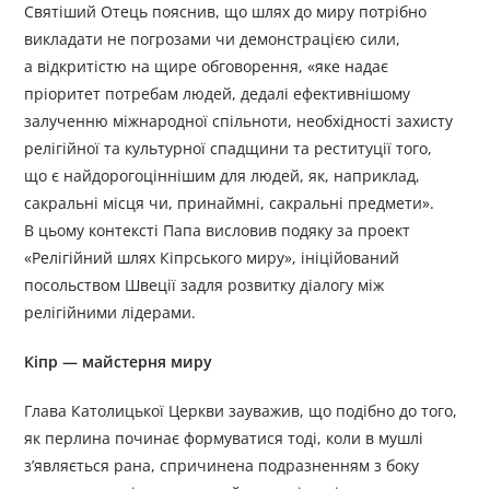
Святіший Отець пояснив, що шлях до миру потрібно
викладати не погрозами чи демонстрацією сили,
а відкритістю на щире обговорення, «яке надає
пріоритет потребам людей, дедалі ефективнішому
залученню міжнародної спільноти, необхідності захисту
релігійної та культурної спадщини та реституції того,
що є найдорогоціннішим для людей, як, наприклад,
сакральні місця чи, принаймні, сакральні предмети».
В цьому контексті Папа висловив подяку за проект
«Релігійний шлях Кіпрського миру», ініційований
посольством Швеції задля розвитку діалогу між
релігійними лідерами.
Кіпр — майстерня миру
Глава Католицької Церкви зауважив, що подібно до того,
як перлина починає формуватися тоді, коли в мушлі
з’являється рана, спричинена подразненням з боку