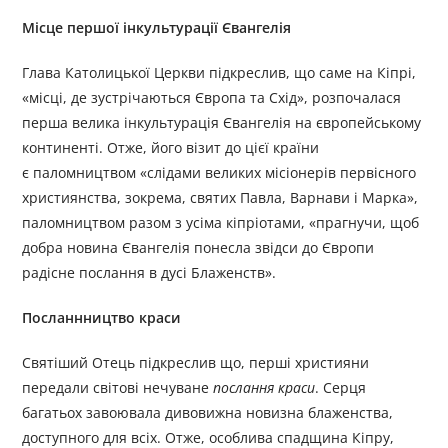
Місце першої інкультурації Євангелія
Глава Католицької Церкви підкреслив, що саме на Кіпрі,
«місці, де зустрічаються Європа та Схід», розпочалася
перша велика інкультурація Євангелія на європейському
континенті. Отже, його візит до цієї країни
є паломництвом «слідами великих місіонерів первісного
християнства, зокрема, святих Павла, Варнави і Марка»,
паломництвом разом з усіма кіпріотами, «прагнучи, щоб
добра новина Євангелія понесла звідси до Європи
радісне послання в дусі Блаженств».
Посланнництво краси
Святіший Отець підкреслив що, перші християни
передали світові нечуване
послання краси
. Серця
багатьох завоювала дивовижна новизна блаженства,
доступного для всіх. Отже, особлива спадщина Кіпру,