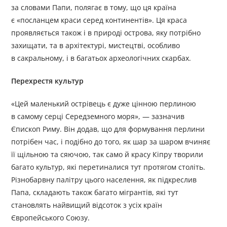
за словами Папи, полягає в тому, що ця країна
є «посланцем краси серед континентів». Ця краса
проявляється також і в природі острова, яку потрібно
захищати, та в архітектурі, мистецтві, особливо
в сакральному, і в багатьох археологічних скарбах.
Перехрестя культур
«Цей маленький острівець є дуже цінною перлиною
в самому серці Середземного моря», — зазначив
Єпископ Риму. Він додав, що для формування перлини
потрібен час, і подібно до того, як шар за шаром вчиняє
її щільною та сяючою, так само й красу Кіпру творили
багато культур, які перетиналися тут протягом століть.
Різнобарвну палітру цього населення, як підкреслив
Папа, складають також багато мігрантів, які тут
становлять найвищий відсоток з усіх країн
Європейського Союзу.