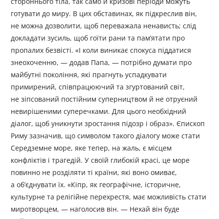
стороннього тіла, так само й кризові періоди можуть
готувати до миру. В цих обставинах, як підкреслив він,
не можна дозволити, щоб переважала ненависть; слід
докладати зусиль, щоб гоїти рани та пам’ятати про
пропалих безвісті. «І коли виникає спокуса піддатися
знеохоченню, — додав Папа, — потрібно думати про
майбутні покоління, які прагнуть успадкувати
примирений, співпрацюючий та згуртований світ,
не зіпсований постійним суперництвом й не отруєний
невирішеними суперечками. Для цього необхідний
діалог, щоб уникнути зростання підозр і образ». Єпископ
Риму зазначив, що символом такого діалогу може стати
Середземне море, яке тепер, на жаль, є місцем
конфліктів і трагедій. У своїй глибокій красі, це море
повинно не розділяти ті країни, які воно омиває,
а об’єднувати їх. «Кіпр, як географічне, історичне,
культурне та релігійне перехрестя, має можливість стати
миротворцем, — наголосив він. — Нехай він буде