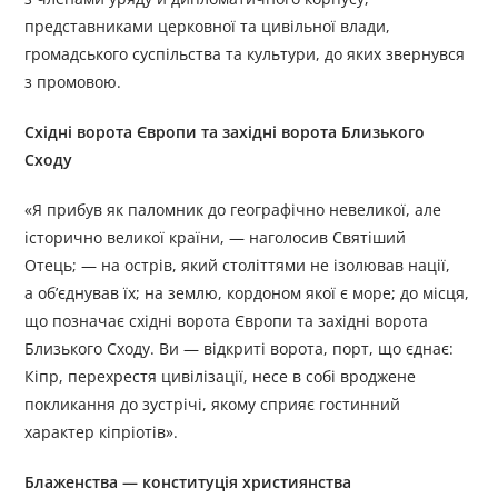
представниками церковної та цивільної влади,
громадського суспільства та культури, до яких звернувся
з промовою.
Східні ворота Європи та західні ворота Близького
Сходу
«Я прибув як паломник до географічно невеликої, але
історично великої країни, — наголосив Святіший
Отець; — на острів, який століттями не ізолював нації,
а об’єднував їх; на землю, кордоном якої є море; до місця,
що позначає східні ворота Європи та західні ворота
Близького Сходу. Ви — відкриті ворота, порт, що єднає:
Кіпр, перехрестя цивілізації, несе в собі вроджене
покликання до зустрічі, якому сприяє гостинний
характер кіпріотів».
Блаженства — конституція християнства