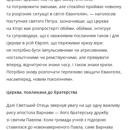
та потривожити змінами, але спокійно приймає новизну
та розрізняє ситуації в світлі Євангелія», — наголосив
Наступник святого Петра, зазначивши, що Церква
на Кіпрі має розпростерті обійми, обіймає, інтегрує
та супроводжує, що є «важливим посланням також і для
Церкви в усій Європі, що переживає кризу віри:
не потрібно бути імпульсивними чи агресивними,
ностальгічними чи ремствуючими, але прямувати
вперед, відчитуючи знаки часу, і також знаки кризи.
Потрібно знову розпочати терпеливо звіщати Євангеліє,
насамперед, новим поколінням».
Церква, покликана до братерства
Далі Святіший Отець звернув увагу на ще одну важливу
рису апостола Варнави — його братерську дружбу
зі святим Павлом. Коли громада учнів з підозрою
ставилася до новонаверненого Павла, саме Варнава