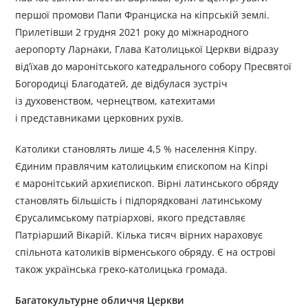
першої промови Папи Франциска на кіпрській землі.
Прилетівши 2 грудня 2021 року до міжнародного
аеропорту Ларнаки, Глава Католицької Церкви відразу
від’їхав до маронітського катедрального собору Пресвятої
Богородиці Благодатей, де відбулася зустріч
із духовенством, чернецтвом, катехитами
і представниками церковних рухів.
Католики становлять лише 4,5 % населення Кіпру.
Єдиним правлячим католицьким єпископом на Кіпрі
є маронітський архиєпископ. Вірні латинського обряду
становлять більшість і підпорядковані латинському
Єрусалимському патріархові, якого представляє
Патріарший Вікарій. Кілька тисяч вірних нараховує
спільнота католиків вірменського обряду. Є на острові
також українська греко-католицька громада.
Багатокультурне обличчя Церкви