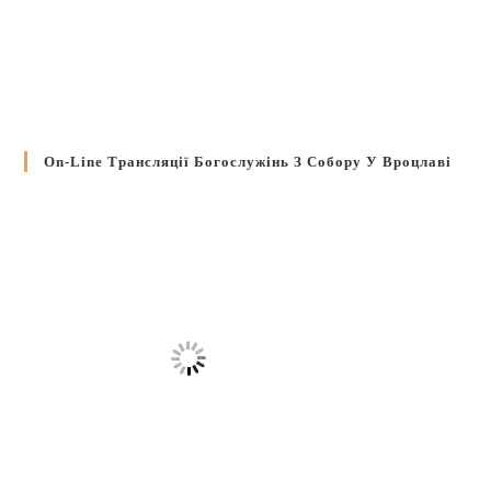
On-Line Трансляції Богослужінь З Собору У Вроцлаві