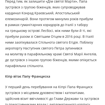
Перед тим, як залишити «Дім святої Марти», Папа
зустрівся з групою біженців, яких супроводжував
кардинал Конрад Краєвський, Апостольський
елемозинарій. Вони протягом минулих років прибули
в рамках гуманітарних коридорів до Італії з табору
на грецькому острові Лесбосі, між ними були й ті, які
прибули разом зі Святішим Отцем в 2016 році. В Італії
ними заопікувалася Спільнота святого Егідія. Поблизу
аеропорту Наступник святого Петра зупинився
на молитву в парафіяльному храмі Святої Марії Ангелів,
де зустрівся з іншою групою біженців, якими опікується
парафіяльна спільнота.
Кіпр вітає Папу Франциска
У перший день перебування на Кіпрі Папа Франциск
зустрівся з місцевим духовенством і катехитами,
здійснив візит ввічливості до Глави Держави та зустрівся
із представниками влади і дипломатичного корпусу.