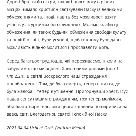
Дорогі браття й сестри, також і цього року в різних
місцях чимало християн святкували Пасху із великими
обмеженнями та, іноді, навіть без можливості взяти
участь у літургійних богослужіннях. Молімося, аби ці
обмеження, як також будь-які обмеження свободи культу
та релігії в світі, були усунені, щоб кожному було дано
можливість вільно молитися і прославляти Бога.
Серед багатьох труднощів, які переживаємо, ніколи на
забуваймо, що ми зцілені Христовими ранами (пор
1
Пт
2,24). В світлі Воскреслого наші страждання
преображенні. Там, де була смерть, тепер є життя, де
була жалоба – тепер є утішення. Пригорнувши хрест, Ісус
надав сенсу нашим стражданням, тож тепер молімося,
аби благотворні наслідки цього зцілення поширилися на
ввесь світ. Благодатної, святої і спокійної Пасхи!
2021.04.04 Urbi et Orbi (Vatican Media)