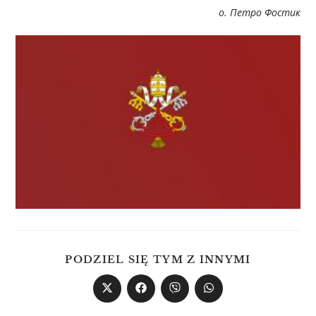
о. Петро Фостик
PODZIEL SIĘ TYM Z INNYMI