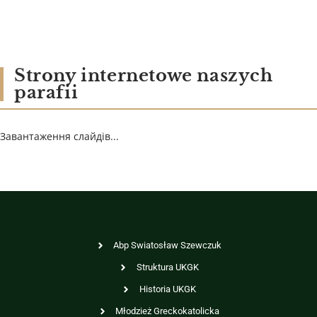
Strony internetowe naszych
parafii
Завантаження слайдів...
Abp Swiatosław Szewczuk
Struktura UKGK
Historia UKGK
Młodzież Greckokatolicka