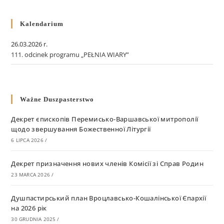
Kalendarium
26.03.2026 r.
111. odcinek programu „PEŁNIA WIARY”
Ważne Duszpasterstwo
Декрет єпископів Перемисько-Варшавської митрополії
щодо звершування Божественної Літургії
6 LIPCA 2026
/
Декрет призначення нових членів Комісії зі Справ Родин
23 MARCA 2026
/
Душпастирський план Вроцлавсько-Кошалінської Єпархії
на 2026 рік
30 GRUDNIA 2025
/