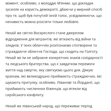
момент, особливо, з молоддю М’янми, що докладає
зусилля на користь демократії, дбаючи у мирний спосіб
про те, щоб був почутий їхній голос, усвідомлюючи, що
ненависть можна розсіяти тільки любов’ю.
Нехай же світло Воскреслого стане джерелом
відродження для мігрантів, які втікають від війни та
злиднів. У їхніх обличчях розпізнаємо спотворене та
страждаюче обличчя Господа, що сходить на Голготу.
Нехай же їм не забракне конкретних знаків солідарності
та людського братерства, що є завдатком перемоги
життя над смертю, яку святкуємо цього дня. Дякую
країнам, які великодушно приймають страждаючих, які
шукають притулку, особливо, Ліванові та Йорданії, що
приймають численних біженців, що втекли від
сирійського конфлікту.
Нехай же ліванський народ, що переживає період