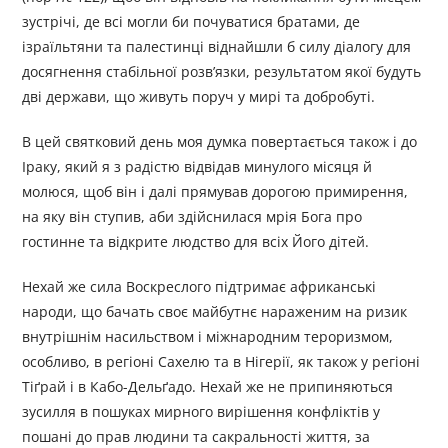
зустрічі, де всі могли би почуватися братами, де
ізраїльтяни та палестинці віднайшли б силу діалогу для
досягнення стабільної розв’язки, результатом якої будуть
дві держави, що живуть поруч у мирі та добробуті.
В цей святковий день моя думка повертається також і до
Іраку, який я з радістю відвідав минулого місяця й
молюся, щоб він і далі прямував дорогою примирення,
на яку він ступив, аби здійснилася мрія Бога про
гостинне та відкрите людство для всіх Його дітей.
Нехай же сила Воскреслого підтримає африканські
народи, що бачать своє майбутнє нараженим на ризик
внутрішнім насильством і міжнародним тероризмом,
особливо, в регіоні Сахелю та в Нігерії, як також у регіоні
Тіґрай і в Кабо-Дельґадо. Нехай же не припиняються
зусилля в пошуках мирного вирішення конфліктів у
пошані до прав людини та сакральності життя, за