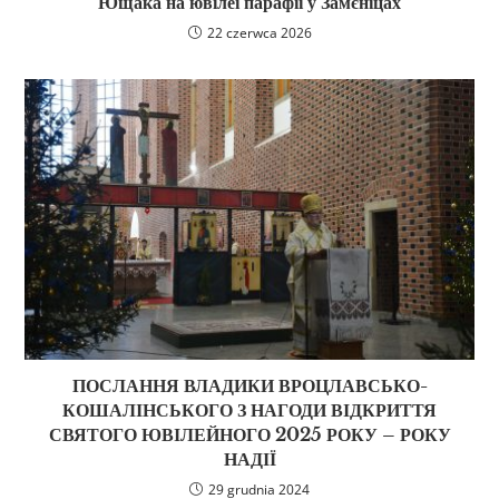
Ющака на ювілеї парафії у Замєніцах
22 czerwca 2026
ПОСЛАННЯ ВЛАДИКИ ВРОЦЛАВСЬКО-
КОШАЛІНСЬКОГО З НАГОДИ ВІДКРИТТЯ
СВЯТОГО ЮВІЛЕЙНОГО 2025 РОКУ – РОКУ
НАДІЇ
29 grudnia 2024