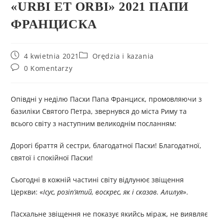
«URBI ET ORBI» 2021 ПАПИ
ФРАНЦИСКА
4 kwietnia 2021
Orędzia i kazania
0 Komentarzy
Опівдні у неділю Пасхи Папа Франциск, промовляючи з
базиліки Святого Петра, звернувся до міста Риму та
всього світу з наступним великоднім посланням:
Дорогі браття й сестри, благодатної Пасхи! Благодатної,
святої і спокійної Пасхи!
Сьогодні в кожній частині світу відлунює звіщення
Церкви: «
Ісус, розіп’ятий, воскрес, як і сказав. Алилуя
».
Пасхальне звіщення не показує якийсь міраж, не виявляє