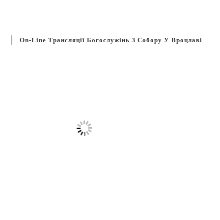
On-Line Трансляції Богослужінь З Собору У Вроцлаві