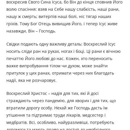
воскресив Свого Сина Ісуса, бо Він до кінця сповнив Його
волю спасіння: взяв на Себе нашу слабкість, наші рани,
нашу ж смерть; витерпів наші болі, ніс тягар наших
гріхів. Тому Бог Отець вивищив Його, і тепер Ісус живе
назавжди, Він – Господь.
Свідки подають одну важливу деталь: Воскреслий Ісус
носить сліди ран на руках, ногах і боці. Ці рани є вічною
печаттю Його любові до нас. Кожен, хто переносить
важке випробування тілом чи духом, може знайти
притулок у цих ранах, отримати через них благодать
надії, яка не розчаровує.
Воскреслий Христос – надія для тих, які й досі
страждають через пандемію, для хворих і для тих, що
втратили дорогу особу. Нехай же Господь дасть їм
утішення та підтримає труди лікарів, медсестер і
медбратів. Всі, особливо, найуразливіші, потребують
допомоги та мають право на доступ до необхідного