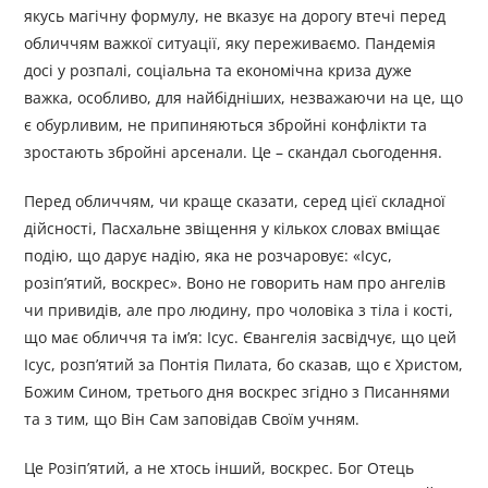
якусь магічну формулу, не вказує на дорогу втечі перед
обличчям важкої ситуації, яку переживаємо. Пандемія
досі у розпалі, соціальна та економічна криза дуже
важка, особливо, для найбідніших, незважаючи на це, що
є обурливим, не припиняються збройні конфлікти та
зростають збройні арсенали. Це – скандал сьогодення.
Перед обличчям, чи краще сказати, серед цієї складної
дійсності, Пасхальне звіщення у кількох словах вміщає
подію, що дарує надію, яка не розчаровує: «Ісус,
розіп’ятий, воскрес». Воно не говорить нам про ангелів
чи привидів, але про людину, про чоловіка з тіла і кості,
що має обличчя та ім’я: Ісус. Євангелія засвідчує, що цей
Ісус, розп’ятий за Понтія Пилата, бо сказав, що є Христом,
Божим Сином, третього дня воскрес згідно з Писаннями
та з тим, що Він Сам заповідав Своїм учням.
Це Розіп’ятий, а не хтось інший, воскрес. Бог Отець