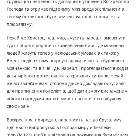
труднощів і непевності, досвідчить утішення Воскреслого
Господа та отримає підтримку міжнародної спільноти в
своєму покликанні бути землею зустрічі, співжиття та
плюралізму.
Нехай же Христос, наш мир, змусить нарешті змовкнути
гуркіт зброї в дорогій і скривавленій Сирії, де мільйони
людей живуть тепер у нелюдських умовах, як також у
Ємені, події в якому огорнуті вражаючою та обурливою
мовчанкою, та в Лівії, де, нарешті, проглядається вихід із
десятиріччя протистояння та кривавих сутичок. Нехай
же всі заанґажовані сторони дійсно докладають зусилля
для припинення конфліктів, щоб дати змогу виснаженим
війною народами жити в мирі та розпочати відбудову
своїх країн.
Воскресіння, природно, переносить нас до Єрусалиму.
Для нього випрошуємо в Господа миру й безпеки
(пор
Пс
122), щоб він відповів на покликання бути місцем