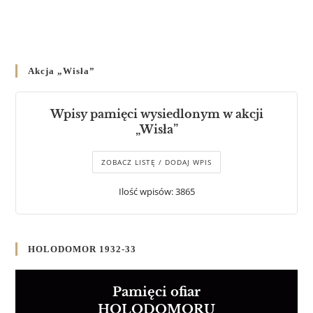
Akcja „Wisła”
Wpisy pamięci wysiedlonym w akcji
„Wisła”
ZOBACZ LISTĘ / DODAJ WPIS
Ilość wpisów: 3865
HOLODOMOR 1932-33
Pamięci ofiar
HOLODOMORU