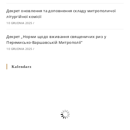
Декрет оновлення та доповнення складу митрополичої
літургійної комісії
10 GRUDNIA 2025
/
Декрет „Норми щодо вживання священичих риз у
Перемисько-Варшавській Митрополії”
10 GRUDNIA 2025
/
Декрет про відзначення Великодня і всіх рухомих свят за
Kalendarz
григоріанським календарем
10 GRUDNIA 2025
/
Декрет проголошення та оприлюдення постанов Синоду
Єпископів УГКЦ як зобов’язуючі на території
Вроцлавсько-Кошалінської Єпархії
5 LISTOPADA 2025
/
Душпастирський план Вроцлавсько-Кошалінської єпархії
на 2025 рік