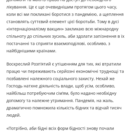
лікування. Це є ще очевиднішим протягом цього часу,
коли всі ми покликані боротися з пандемією, а щеплення
становлять суттєвий елемент цієї боротьби. Тому в дусі
«інтернаціоналізму вакцин» закликаю всю міжнародну
спільноту до спільних зусиль, аби здолати запізнення в їх
постачанні та сприяти взаємоподілові, особливо, з
найбіднішими країнами.
Воскреслий Розп’ятий є утішенням для тих, які втратили
працю чи переживають серйозні економічні труднощі та
позбавлені належного соціального захисту. Нехай же
Господь натхне діяльність влади, щоб усім, особливо,
найбільш потребуючим сім’ям, було надано необхідну
допомогу та належне утримання. Пандемія, на жаль,
драматично помножила кількість бідних та відчай тисяч
людей.
«Потрібно, аби бідні всіх форм бідності знову почали