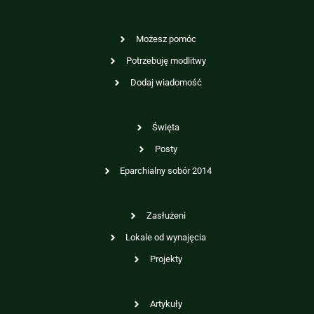
Możesz pomóc
Potrzebuję modlitwy
Dodaj wiadomość
Święta
Posty
Eparchialny sobór 2014
Zasłużeni
Lokale od wynajęcia
Projekty
Artykuły