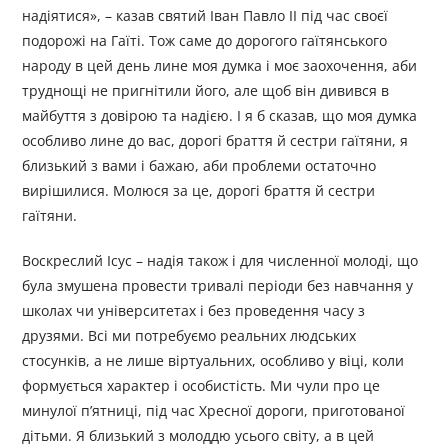
надіятися», – казав святий Іван Павло ІІ під час своєї
подорожі на Гаїті. Тож саме до дорогого гаїтянського
народу в цей день лине моя думка і моє заохочення, аби
труднощі не пригнітили його, але щоб він дивився в
майбуття з довірою та надією. І я б сказав, що моя думка
особливо лине до вас, дорогі браття й сестри гаїтяни, я
близький з вами і бажаю, аби проблеми остаточно
вирішилися. Молюся за це, дорогі браття й сестри
гаїтяни.
Воскреслий Ісус – надія також і для численної молоді, що
була змушена провести тривалі періоди без навчання у
школах чи університетах і без проведення часу з
друзями. Всі ми потребуємо реальних людських
стосунків, а не лише віртуальних, особливо у віці, коли
формується характер і особистість. Ми чули про це
минулої п’ятниці, під час Хресної дороги, приготованої
дітьми. Я близький з молоддю усього світу, а в цей