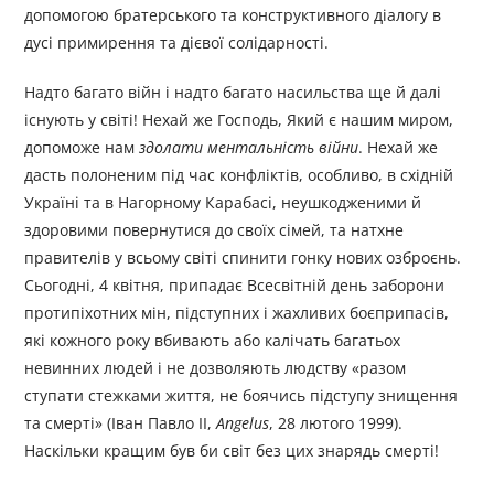
допомогою братерського та конструктивного діалогу в
дусі примирення та дієвої солідарності.
Надто багато війн і надто багато насильства ще й далі
існують у світі! Нехай же Господь, Який є нашим миром,
допоможе нам
здолати ментальність війни
. Нехай же
дасть полоненим під час конфліктів, особливо, в східній
Україні та в Нагорному Карабасі, неушкодженими й
здоровими повернутися до своїх сімей, та натхне
правителів у всьому світі спинити гонку нових озброєнь.
Сьогодні, 4 квітня, припадає Всесвітній день заборони
протипіхотних мін, підступних і жахливих боєприпасів,
які кожного року вбивають або калічать багатьох
невинних людей і не дозволяють людству «разом
ступати стежками життя, не боячись підступу знищення
та смерті» (Іван Павло ІІ,
Angelus
, 28 лютого 1999).
Наскільки кращим був би світ без цих знарядь смерті!