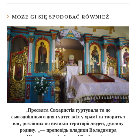
MOŻE CI SIĘ SPODOBAĆ RÓWNIEŻ
„Пресвята Євхаристія гуртувала та до
сьогоднішнього дня гуртує всіх у храмі та творить з
вас, розсіяних по великій території людей, духовну
родину. „— проповідь владики Володимира