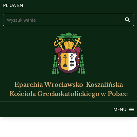
PL
UA
EN
Eparchia Wrocławsko-Koszalińska
Kościoła Greckokatolickiego w Polsce
MENU