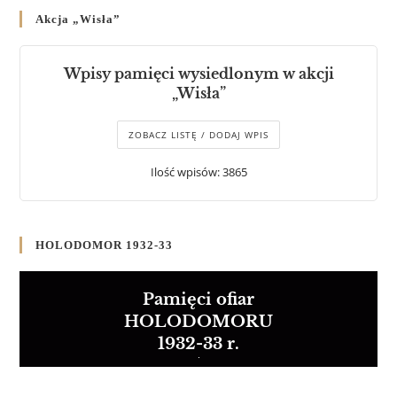
Akcja „Wisła”
Wpisy pamięci wysiedlonym w akcji
„Wisła”
ZOBACZ LISTĘ / DODAJ WPIS
Ilość wpisów: 3865
HOLODOMOR 1932-33
Pamięci ofiar
HOLODOMORU
1932-33 r.