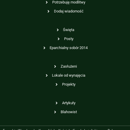
Potrzebuję modlitwy
Dodaj wiadomość
Święta
Posty
Eparchialny sobór 2014
Zasłużeni
Lokale od wynajęcia
Projekty
Artykuły
Blahowist