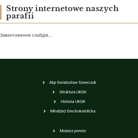
Strony internetowe naszych
parafii
Завантаження слайдів...
Abp Swiatosław Szewczuk
Struktura UKGK
Historia UKGK
Młodzież Greckokatolicka
Możesz pomóc