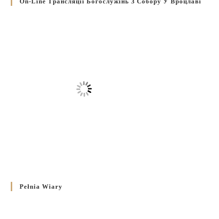
On-Line Трансляції Богослужінь З Собору У Вроцлаві
Pełnia Wiary