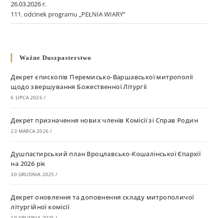
26.03.2026 r.
111. odcinek programu „PEŁNIA WIARY”
Ważne Duszpasterstwo
Декрет єпископів Перемисько-Варшавської митрополії
щодо звершування Божественної Літургії
6 LIPCA 2026
/
Декрет призначення нових членів Комісії зі Справ Родин
23 MARCA 2026
/
Душпастирський план Вроцлавсько-Кошалінської Єпархії
на 2026 рік
30 GRUDNIA 2025
/
Декрет оновлення та доповнення складу митрополичої
літургійної комісії
10 GRUDNIA 2025
/