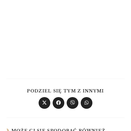
PODZIEL SIĘ TYM Z INNYMI
MOŻE CI SIĘ SPODOBAĆ RÓWNIEŻ