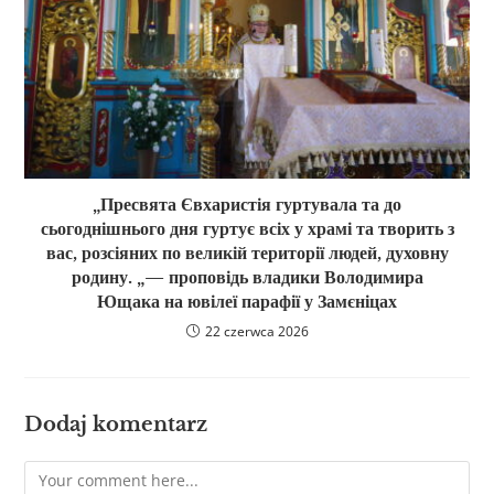
„Пресвята Євхаристія гуртувала та до
сьогоднішнього дня гуртує всіх у храмі та творить з
вас, розсіяних по великій території людей, духовну
родину. „— проповідь владики Володимира
Ющака на ювілеї парафії у Замєніцах
22 czerwca 2026
Dodaj komentarz