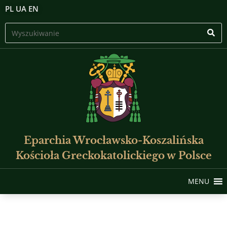
PL
UA
EN
Eparchia Wrocławsko-Koszalińska
Kościoła Greckokatolickiego w Polsce
MENU