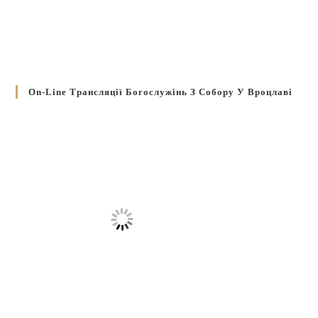
On-Line Трансляції Богослужінь З Собору У Вроцлаві