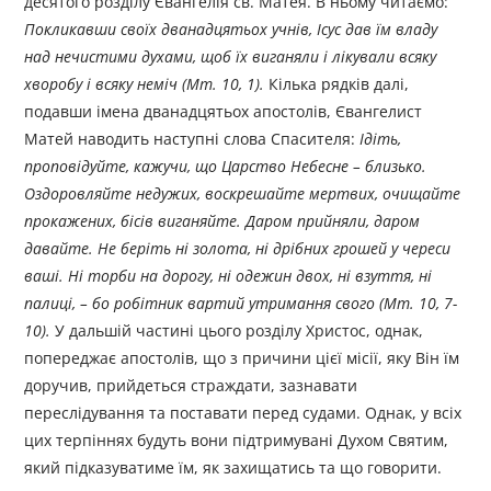
десятого розділу Євангелія св. Матея. В ньому читаємо:
Покликавши своїх дванадцятьох учнів, Ісус дав їм владу
над нечистими духами, щоб їх виганяли і лікували всяку
хворобу і всяку неміч (Мт. 10, 1).
Кілька рядків далі,
подавши імена дванадцятьох апостолів, Євангелист
Матей наводить наступні слова Спасителя:
Ідіть,
проповідуйте, кажучи, що Царство Небесне – близько.
Оздоровляйте недужих, воскрешайте мертвих, очищайте
прокажених, бісів виганяйте. Даром прийняли, даром
давайте. Не беріть ні золота, ні дрібних грошей у череси
ваші. Ні торби на дорогу, ні одежин двох, ні взуття, ні
палиці, – бо робітник вартий утримання свого (Мт. 10, 7-
10).
У дальшій частині цього розділу Христос, однак,
попереджає апостолів, що з причини цієї місії, яку Він їм
доручив, прийдеться страждати, зазнавати
переслідування та поставати перед судами. Однак, у всіх
цих терпіннях будуть вони підтримувані Духом Святим,
який підказуватиме їм, як захищатись та що говорити.