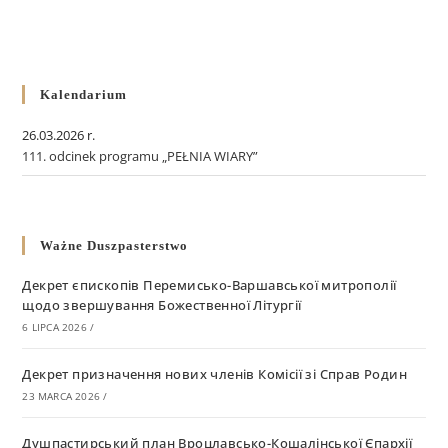
Kalendarium
26.03.2026 r.
111. odcinek programu „PEŁNIA WIARY”
Ważne Duszpasterstwo
Декрет єпископів Перемисько-Варшавської митрополії
щодо звершування Божественної Літургії
6 LIPCA 2026
/
Декрет призначення нових членів Комісії зі Справ Родин
23 MARCA 2026
/
Душпастирський план Вроцлавсько-Кошалінської Єпархії