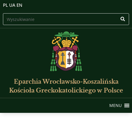
PL
UA
EN
Eparchia Wrocławsko-Koszalińska
Kościoła Greckokatolickiego w Polsce
MENU