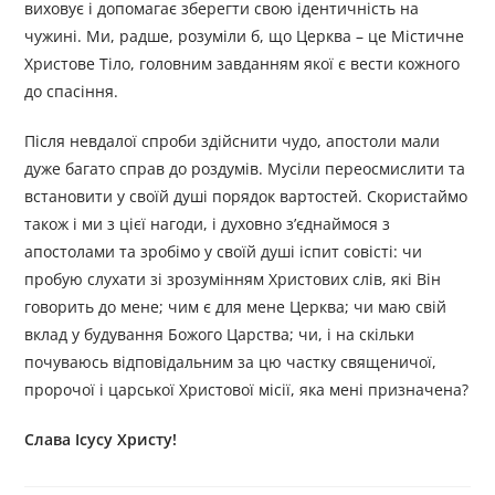
виховує і допомагає зберегти свою ідентичність на
чужині. Ми, радше, розуміли б, що Церква – це Містичне
Христове Тіло, головним завданням якої є вести кожного
до спасіння.
Після невдалої спроби здійснити чудо, апостоли мали
дуже багато справ до роздумів. Мусіли переосмислити та
встановити у своїй душі порядок вартостей. Скористаймо
також і ми з цієї нагоди, і духовно з’єднаймося з
апостолами та зробімо у своїй душі іспит совісті: чи
пробую слухати зі зрозумінням Христових слів, які Він
говорить до мене; чим є для мене Церква; чи маю свій
вклад у будування Божого Царства; чи, і на скільки
почуваюсь відповідальним за цю частку священичої,
пророчої і царської Христової місії, яка мені призначена?
Слава Ісусу Христу!