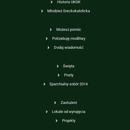
Historia UKGK
Młodzież Greckokatolicka
Możesz pomóc
Potrzebuję modlitwy
Dodaj wiadomość
Święta
Posty
Eparchialny sobór 2014
Zasłużeni
Lokale od wynajęcia
Projekty