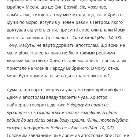
Ізраїлем Месія, що це Син Божий. Як, можливо,
пам’ятаємо, тиждень тому ми читали, що, коли Христос,
ідучи по морю, вступив у човен разом з Петром, якого
врятував від утоплення, присутні апостоли впали Йому
до ніг та заявили:
Ти істинно – Син Божий! (Мт. 14, 33).
Тому, мабуть, не варто дорікати апостолам, що вони не
мали віри. Напевно, хоча не були такими ревними
людьми молитви як Христос, але молились і постили, як
пристало на членів Народу Вибраного. В чому, отже,
може бути причина всього цього занепокоєння?
Думаю, що варто звернути увагу на один дрібний факт.
Даючи апостолам владу творити чуда, Христос
найперше говорить до них:
У дорогу до поган не
пускайтесь і в самарійські міста не заходьте. А ідіть
радше до загиблих овець дому Ізраїля. Ідіть, проповідуйте,
кажучи, що Царство Небесне – близько (Мт. 10, 6-7).
Головним завданням, яке доручив апостолам Христос, не