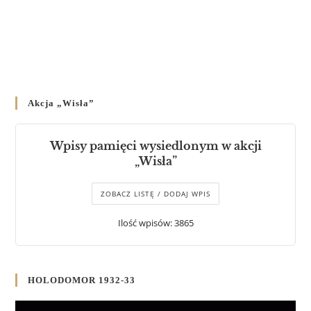
Akcja „Wisła”
Wpisy pamięci wysiedlonym w akcji
„Wisła”
ZOBACZ LISTĘ / DODAJ WPIS
Ilość wpisów: 3865
HOLODOMOR 1932-33