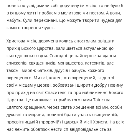
повністю усвідомили собі доручену їм місію, то не було б
в їхньому житті проблем з молитвою чи постом. А вони,
мабуть, були переконані, що можуть творити чудеса для
самого творення чудес.
Христова місія, доручена колись апостолам, звіщати
прихід Божого Царства, залишається актуальною до
сьогоднішнього дня. Сьогодні це найперше завдання
єпископів, священників, монашества, катехитів, але
також і мирян: батьків, дідусів і бабусь, кожного
охрещеного. Ми всі, кожен, хто охрещений, згідно зі
своїм місцем у Церкві, зобов’язані ширити Добру Новину
про прихід на світ Спасителя та про наближення Божого
Царства. Це випливає з прийнятого нами Таїнства
Святого Хрещення. Через святе Хрещення всі ми, особи
духовні та миряни, повинні брати участь священичій,
просвітницькій (пророчій) і царській місії Христа. На всіх
нас лежить обов’язок нести співвідповідальність за