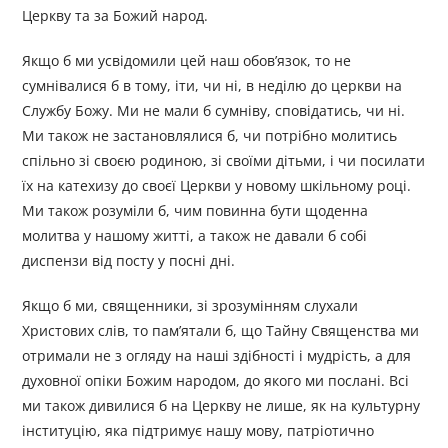
Церкву та за Божий народ.
Якщо б ми усвідомили цей наш обов’язок, то не
сумнівалися б в тому, іти, чи ні, в неділю до церкви на
Службу Божу. Ми не мали б сумніву, сповідатись, чи ні.
Ми також не застановлялися б, чи потрібно молитись
спільно зі своєю родиною, зі своїми дітьми, і чи посилати
їх на катехизу до своєї Церкви у новому шкільному році.
Ми також розуміли б, чим повинна бути щоденна
молитва у нашому житті, а також не давали б собі
диспензи від посту у посні дні.
Якщо б ми, священники, зі зрозумінням слухали
Христових слів, то пам’ятали б, що Тайну Священства ми
отримали не з огляду на наші здібності і мудрість, а для
духовної опіки Божим народом, до якого ми послані. Всі
ми також дивилися б на Церкву не лише, як на культурну
інституцію, яка підтримує нашу мову, патріотично