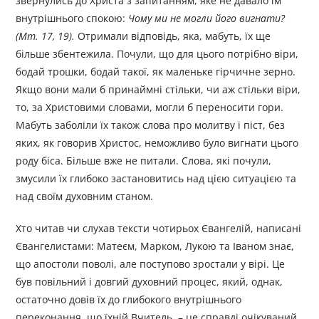
звернулись до Христа з запитанням, яке не давало їм
внутрішнього спокою:
Чому ми не могли його вигнати?
(Мт. 17, 19).
Отримали відповідь, яка, мабуть, їх ще
більше збентежила. Почули, що для цього потрібно віри,
бодай трошки, бодай такої, як маленьке гірчичне зерно.
Якщо вони мали б принаймні стільки, чи аж стільки віри,
то, за Христовими словами, могли б переносити гори.
Мабуть заболіли їх також слова про молитву і піст, без
яких, як говорив Христос, неможливо було вигнати цього
роду біса. Більше вже не питали. Слова, які почули,
змусили їх глибоко застановитись над цією ситуацією та
над своїм духовним станом.
Хто читав чи слухав тексти чотирьох Євангелій, написані
Євангелистами: Матеєм, Марком, Лукою та Іваном знає,
що апостоли поволі, але поступово зростали у вірі. Це
був повільний і довгий духовний процес, який, однак,
остаточно довів їх до глибокого внутрішнього
переконання, що їхній Вчитель, – це справді очікуваний