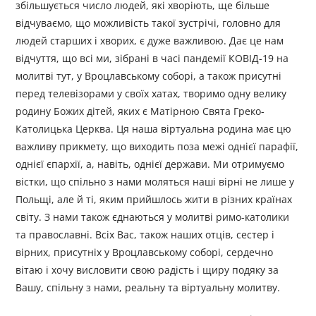
збільшується число людей, які хворіють, ще більше
відчуваємо, що можливість такої зустрічі, головно для
людей старших і хворих, є дуже важливою. Дає це нам
відчуття, що всі ми, зібрані в часі пандемії КОВІД-19 на
молитві тут, у Вроцлавському соборі, а також присутні
перед телевізорами у своїх хатах, творимо одну велику
родину Божих дітей, яких є Матірною Свята Греко-
Католицька Церква. Ця наша віртуальна родина має цю
важливу прикмету, що виходить поза межі однієї парафії,
однієї єпархії, а, навіть, однієї держави. Ми отримуємо
вістки, що спільно з нами моляться наші вірні не лише у
Польщі, але й ті, яким прийшлось жити в різних країнах
світу. З нами також єднаються у молитві римо-католики
та православні. Всіх Вас, також наших отців, сестер і
вірних, присутніх у Вроцлавському соборі, сердечно
вітаю і хочу висловити свою радість і щиру подяку за
Вашу, спільну з нами, реальну та віртуальну молитву.