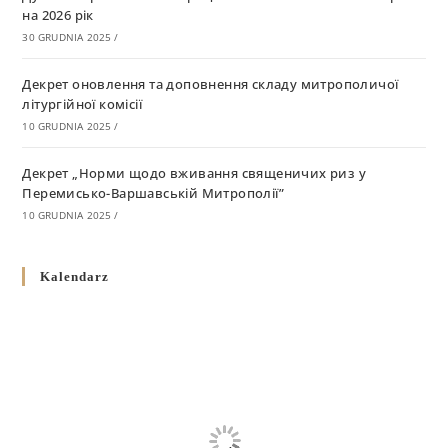
на 2026 рік
30 GRUDNIA 2025
/
Декрет оновлення та доповнення складу митрополичої
літургійної комісії
10 GRUDNIA 2025
/
Декрет „Норми щодо вживання священичих риз у
Перемисько-Варшавській Митрополії”
10 GRUDNIA 2025
/
Декрет про відзначення Великодня і всіх рухомих свят за
Kalendarz
григоріанським календарем
10 GRUDNIA 2025
/
Декрет проголошення та оприлюдення постанов Синоду
Єпископів УГКЦ як зобов’язуючі на території
Вроцлавсько-Кошалінської Єпархії
5 LISTOPADA 2025
/