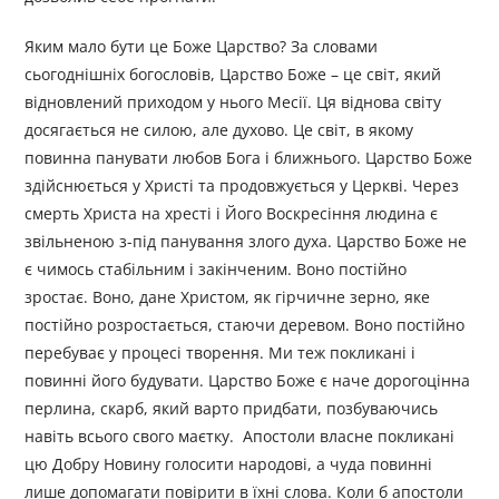
Яким мало бути це Боже Царство? За словами
сьогоднішніх богословів, Царство Боже – це світ, який
відновлений приходом у нього Месії. Ця віднова світу
досягається не силою, але духово. Це світ, в якому
повинна панувати любов Бога і ближнього. Царство Боже
здійснюється у Христі та продовжується у Церкві. Через
смерть Христа на хресті і Його Воскресіння людина є
звільненою з-під панування злого духа. Царство Боже не
є чимось стабільним і закінченим. Воно постійно
зростає. Воно, дане Христом, як гірчичне зерно, яке
постійно розростається, стаючи деревом. Воно постійно
перебуває у процесі творення. Ми теж покликані і
повинні його будувати. Царство Боже є наче дорогоцінна
перлина, скарб, який варто придбати, позбуваючись
навіть всього свого маєтку. Апостоли власне покликані
цю Добру Новину голосити народові, а чуда повинні
лише допомагати повірити в їхні слова. Коли б апостоли