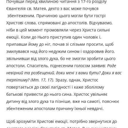
Почувши перед хвилиною читання з 17-го розділу
Євангелія св. Матея, дехто з вас може почувся
збентеженим. Причиною цього могли бути гострі
Христові слова, спрямовані до апостолів. Відчуваємо,
ніби в цей момент промовляли через Христа сильні
емоції. Коли до Нього приступив один чоловік і,
припавши йому до ніг, почав зі слізьми просити, щоб
змилувався над його недужим сином і оздоровив його,
звільнивши від злого духа, бо не змогли зробити цього
апостоли, Спаситель, піднесеним голосом заявив:
Роде
невірний та розбещений, доки мені з вами бути? Доки я вас
терпітиму? (Мт. 17, 17).
Зразу, однак, Христос
повертається до своєї лагідності і каже зболілому
батькові привести до нього сина. Христос увільняє
дитину від злого духа та пізніше, вже на самоті, пояснює
збентеженим апостолам причину їхньої невдачі.
Щоб зрозуміти Христові емоції, потрібно звернутися до