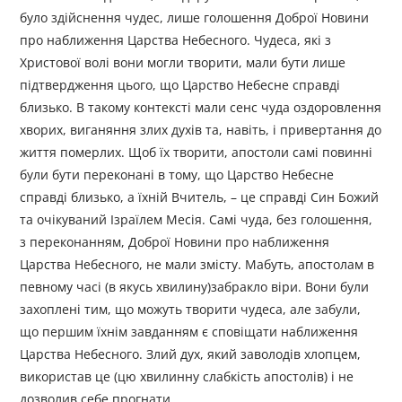
було здійснення чудес, лише голошення Доброї Новини
про наближення Царства Небесного. Чудеса, які з
Христової волі вони могли творити, мали бути лише
підтвердження цього, що Царство Небесне справді
близько. В такому контексті мали сенс чуда оздоровлення
хворих, виганяння злих духів та, навіть, і привертання до
життя померлих. Щоб їх творити, апостоли самі повинні
були бути переконані в тому, що Царство Небесне
справді близько, а їхній Вчитель, – це справді Син Божий
та очікуваний Ізраїлем Месія. Самі чуда, без голошення,
з переконанням, Доброї Новини про наближення
Царства Небесного, не мали змісту. Мабуть, апостолам в
певному часі (в якусь хвилину)забракло віри. Вони були
захоплені тим, що можуть творити чудеса, але забули,
що першим їхнім завданням є сповіщати наближення
Царства Небесного. Злий дух, який заволодів хлопцем,
використав це (цю хвилинну слабкість апостолів) і не
дозволив себе прогнати.