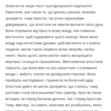
Знаючи не лише текст сьогоднішнього недільного
Євангелія, але також те, що діялось раніше, можемо
зрозуміти, чому Христос так різко зареагував,
довідавшись, що апостоли не змогли вигнати злого духа.
Вони отримали від Христа всяку владу, яка повинна
вистачити, щоб оздоровити цього хлопця. Вони мали
владу над нечистими духами, щоб виганяти їх з кожної
людини, могли також лікувати всяку хворобу і всяку
неміч. Мало цього, вони могли навіть воскрешати
мертвих і очищати прокажених. Збентеження апостолів
свідчить, що вони вже не раз користали з отриманої
влади і, мабуть, ніколи не досвідчили поразки. Вона
прийшла несподівано і принесла їм болючий удар.
Апостоли довго не могли зрозуміти, що сталось, чому
раптово стали безсильними? Без сумніву, було їм також
встидно, як перед батьком дитини, так і перед Христом.
Тому, ввечері, на самоті, коли вже всі розійшлись, вони