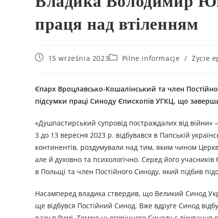
Владика Володимир Ющ
праця над втіленням
15 września 2023
Pilne informacje
/
Życie e
Єпарх Вроцлавсько-Кошалінський та член Постійног
підсумки праці Синоду Єпископів УГКЦ, що заверши
«Душпастирський супровід постраждалих від війни» —
3 до 13 вересня 2023 р. відбувався в Папській українсь
континентів, роздумували над тим, яким чином Церк
але й духовно та психологічно. Серед його учасник
в Польщі та член Постійного Синоду, який підбив під
Насамперед владика ствердив, що Великий Синод Укра
ще відбувся Постійний Синод. Вже вдруге Синод відбу
разу в Римі. Темою цьогорічного Синоду є лікування 