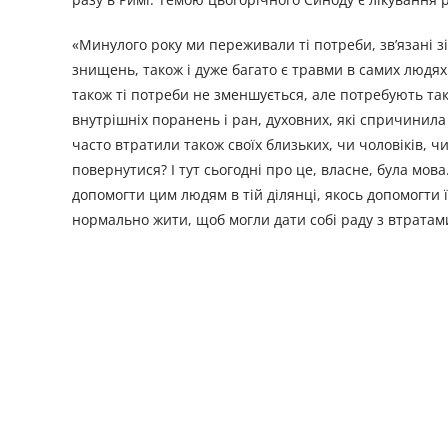
«Минулого року ми переживали ті потреби, зв’язані з
знищень, також і дуже багато є травми в самих людях
також ті потреби не зменшується, але потребують тако
внутрішніх поранень і ран, духовних, які спричинила 
часто втратили також своїх близьких, чи чоловіків, ч
повернутися? І тут сьогодні про це, власне, була мов
допомогти цим людям в тій ділянці, якось допомогти 
нормально жити, щоб могли дати собі раду з втрата