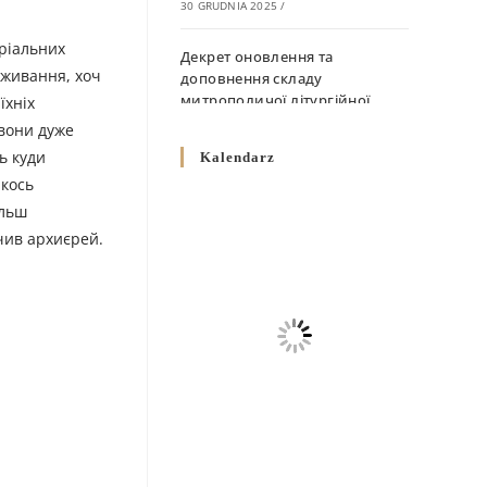
30 GRUDNIA 2025
/
еріальних
Декрет оновлення та
оживання, хоч
доповнення складу
митрополичої літургійної
їхніх
комісії
 вони дуже
10 GRUDNIA 2025
/
ь куди
Kalendarz
якось
Декрет „Норми щодо
ільш
вживання священичих риз у
чив архиєрей.
Перемисько-Варшавській
Митрополії”
10 GRUDNIA 2025
/
Декрет про відзначення
Великодня і всіх рухомих
свят за григоріанським
календарем
10 GRUDNIA 2025
/
Декрет проголошення та