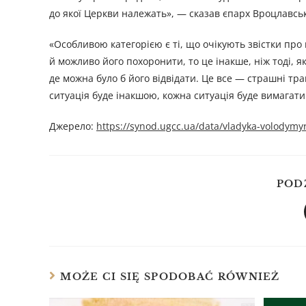
до якої Церкви належать», — сказав єпарх Вроцлавсь
«Особливою категорією є ті, що очікують звістки про п
й можливо його похоронити, то це інакше, ніж тоді, як
де можна було б його відвідати. Це все — страшні тра
ситуація буде інакшою, кожна ситуація буде вимага
Джерелo:
https://synod.ugcc.ua/data/vladyka-volodym
POD
MOŻE CI SIĘ SPODOBAĆ RÓWNIEŻ