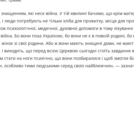
і знищенням, які несе війна. У тій хвилині бачимо, що крім мат
. І люди потребують не тільки хліба для прожитку, місця для пр
ж психологічної, медичної, духовної допомоги в тому лікуванні 
війна. Бо вони поза Україною, бо вони не є в повній родині, бо
и жінок зі свої родини. Або ж вони мають знищені доми, не мают
а. І виходить, що перед всією Церквою сьогодні стоїть завдання 
їм стати на ноги психічно, що вони позбиралися і щоб змогли б
ми, особливо тими людськими серед своїх найближчих», — зазна