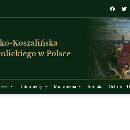
ko-Koszalińska
olickiego w Polsce
stwo
Dokumenty
Multimedia
Kontakt
Ochrona Dz