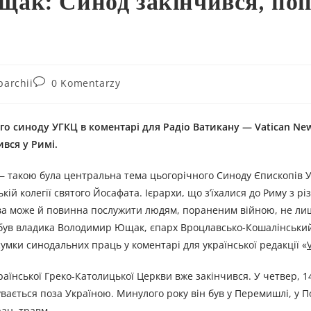
ак: Синод закінчився, поп
parchii
0 Komentarzy
о синоду УГКЦ в коментарі для Радіо Ватикану — Vatican Ne
вся у Римі.
 такою була центральна тема цьогорічного Синоду Єпископів У
кій колегії святого Йосафата. Ієрархи, що з’їхалися до Риму з рі
ва може й повинна послужити людям, пораненим війною, не ли
ів був владика Володимир Ющак, єпарх Вроцлавсько-Кошалінськи
сумки синодальних праць у коментарі для української редакції «
їнської Греко-Католицької Церкви вже закінчився. У четвер, 1
вається поза Україною. Минулого року він був у Перемишлі, у П
ран, травм.