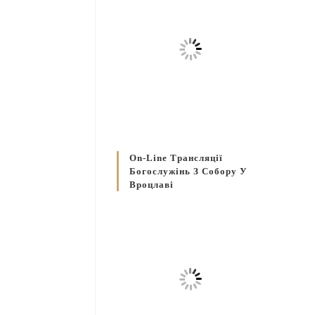
On-Line Трансляції
Богослужінь З Собору У
Вроцлаві