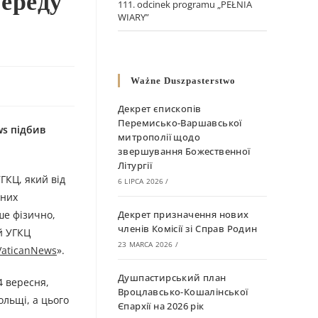
ереду
111. odcinek programu „PEŁNIA
WIARY”
Ważne Duszpasterstwo
Декрет єпископів
Перемисько-Варшавської
ws підбив
митрополії щодо
звершування Божественної
Літургії
ГКЦ, який від
6 LIPCA 2026
/
зних
ше фізично,
Декрет призначення нових
членів Комісії зі Справ Родин
й УГКЦ
23 MARCA 2026
/
VaticanNews
».
Душпастирський план
4 вересня,
Вроцлавсько-Кошалінської
ольщі, а цього
Єпархії на 2026 рік