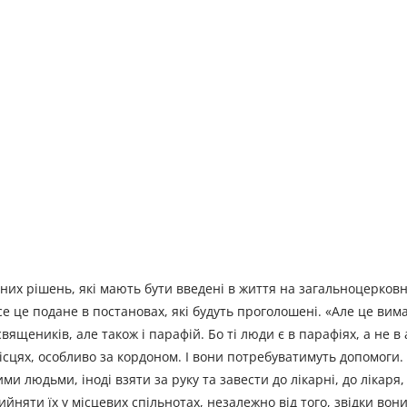
них рішень, які мають бути введені в життя на загальноцерковн
се це подане в постановах, які будуть проголошені. «Але це вим
священиків, але також і парафій. Бо ті люди є в парафіях, а не в
ісцях, особливо за кордоном. І вони потребуватимуть допомоги.
и людьми, іноді взяти за руку та завести до лікарні, до лікаря,
няти їх у місцевих спільнотах, незалежно від того, звідки вони