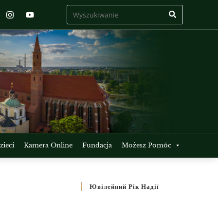
ieci
Kamera Online
Fundacja
Możesz Pomóc
Ювілейний Рік Надії