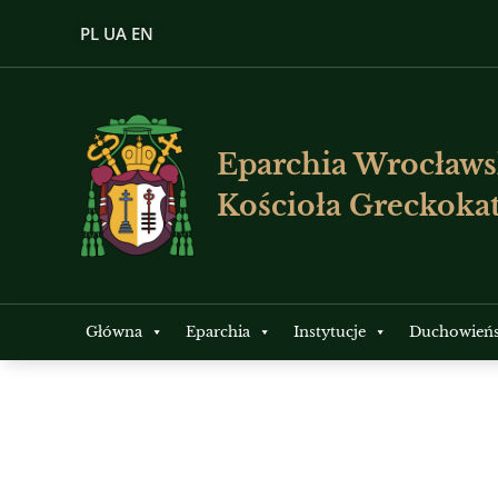
PL
UA
EN
Eparchia Wrocławs
Kościoła Greckokat
Główna
Eparchia
Instytucje
Duchowień