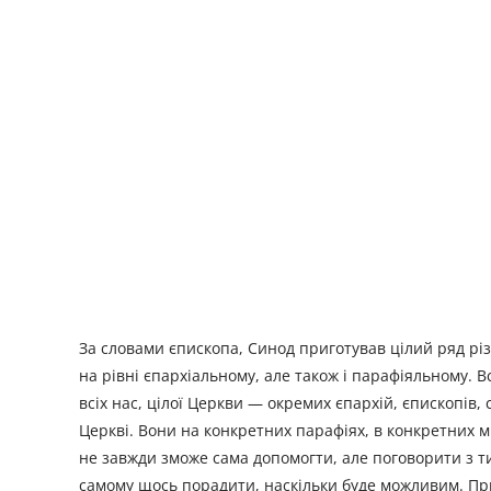
За словами єпископа, Синод приготував цілий ряд різ
на рівні єпархіальному, але також і парафіяльному. В
всіх нас, цілої Церкви — окремих єпархій, єпископів, 
Церкві. Вони на конкретних парафіях, в конкретних м
не завжди зможе сама допомогти, але поговорити з тим
самому щось порадити, наскільки буде можливим. Прий