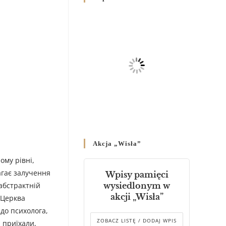
Родин
4 GRUDNIA 2024
/
Декрет владики Володимира
про утворення Комісії до
Справ Молоді та встановленя
складу Катихитичної Комісії
18 PAŹDZIERNIKA 2024
/
Декрет „Проголошення та
оприлюднення постанов
Синоду Єпископів УГКЦ,
який відбувся у Зарваниці, в
Akcja „Wisła”
днях 2-12 липня 2024 р.”
4 PAŹDZIERNIKA 2024
/
ому рівні,
агає залучення
Wpisy pamięci
Декрет єпископів
 абстрактній
wysiedlonym w
Перемисько-Варшавської
akcji „Wisła”
 Церква
Митрополії стосовно
 до психолога,
звершування Божественної
літургії
ZOBACZ LISTĘ / DODAJ WPIS
 приїхали,