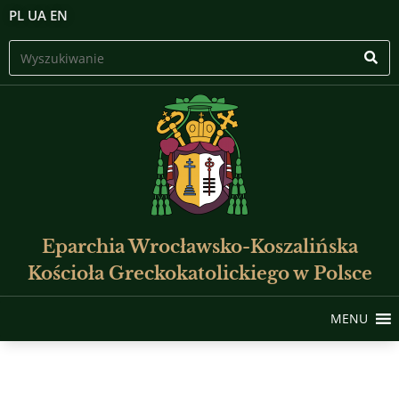
PL
UA
EN
Eparchia Wrocławsko-Koszalińska
Kościoła Greckokatolickiego w Polsce
MENU