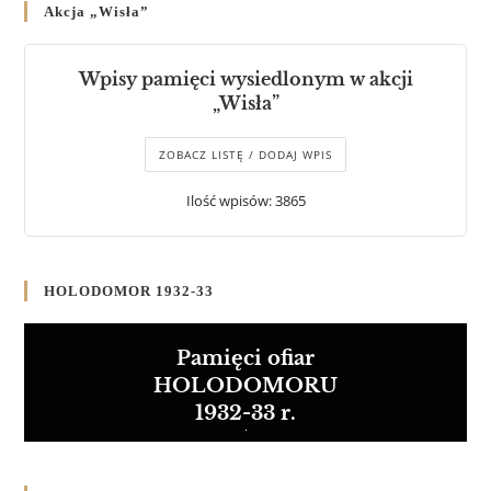
Akcja „Wisła”
Wpisy pamięci wysiedlonym w akcji
„Wisła”
ZOBACZ LISTĘ / DODAJ WPIS
Ilość wpisów: 3865
HOLODOMOR 1932-33
Pamięci ofiar
HOLODOMORU
1932-33 r.