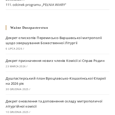
111. odcinek programu „PEŁNIA WIARY”
Ważne Duszpasterstwo
Декрет єпископів Перемисько-Варшавської митрополії
щодо звершування Божественної Літургії
6 LIPCA 2026
/
Декрет призначення нових членів Комісії зі Справ Родин
23 MARCA 2026
/
Душпастирський план Вроцлавсько-Кошалінської Єпархії
на 2026 рік
30 GRUDNIA 2025
/
Декрет оновлення та доповнення складу митрополичої
літургійної комісії
10 GRUDNIA 2025
/