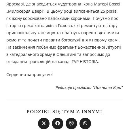
Ярославі, де знаходиться чудотворна ікона Матері Божої
„Милосердя Двері”. В цьому році виповниться 25 років,
як ікону короновано папськими коронами. Почуємо про
історію греко-католиків з Ґожова, які ремонтують стару
пришпитальну каплицю та прагнуть нарешті докінчити
ремонт та почати правити богослужіння у новому храмі.
На закінчення побачимо фрагмент Божественної Літургії
з катедрального храму в Ольштині та запросимо до
оглядання трансляцій на каналі TVP HISTORIA.
Сердечно запрошуємо!
Редакція програми “Повнота Віри”
PODZIEL SIĘ TYM Z INNYMI