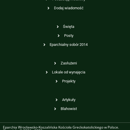
Dodaj wiadomość
Święta
Posty
Eparchialny sobór 2014
Zasłużeni
Lokale od wynajęcia
Projekty
Artykuły
Blahowist
Eparchia Wrocławsko-Koszalińska Kościoła Greckokatolickiego w Polsce.