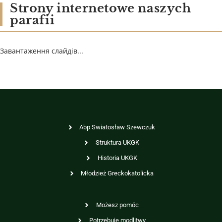
Strony internetowe naszych
parafii
Завантаження слайдів...
Abp Swiatosław Szewczuk
Struktura UKGK
Historia UKGK
Młodzież Greckokatolicka
Możesz pomóc
Potrzebuję modlitwy