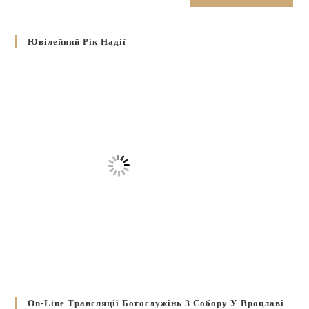
Ювілейний Рік Надії
On-Line Трансляції Богослужінь З Собору У Вроцлаві