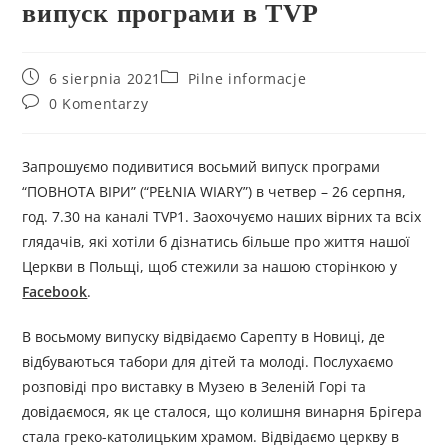
випуск програми в TVP
6 sierpnia 2021
Pilne informacje
0 Komentarzy
Запрошуємо подивитися восьмий випуск програми
“ПОВНОТА ВІРИ” (“PEŁNIA WIARY”) в четвер – 26 серпня,
год. 7.30 на каналі TVP1. Заохочуємо наших вірних та всіх
глядачів, які хотіли б дізнатись більше про життя нашої
Церкви в Польщі, щоб стежили за нашою сторінкою у
Facebook
.
В восьмому випуску відвідаємо Сарепту в Новиці, де
відбуваються табори для дітей та молоді. Послухаємо
розповіді про виставку в Музею в Зеленій Горі та
довідаємося, як це сталося, що колишня винарня Брігера
стала греко-католицьким храмом. Відвідаємо церкву в