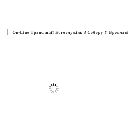
On-Line Трансляції Богослужінь З Собору У Вроцлаві