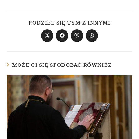
PODZIEL SIĘ TYM Z INNYMI
MOŻE CI SIĘ SPODOBAĆ RÓWNIEŻ