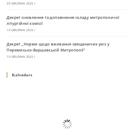
30 GRUDNIA 2025
/
Декрет оновлення та доповнення складу митрополичої
літургійної комісії
10 GRUDNIA 2025
/
Декрет „Норми щодо вживання священичих риз у
Перемисько-Варшавській Митрополії”
10 GRUDNIA 2025
/
Декрет про відзначення Великодня і всіх рухомих свят за
Kalendarz
григоріанським календарем
10 GRUDNIA 2025
/
Декрет проголошення та оприлюдення постанов Синоду
Єпископів УГКЦ як зобов’язуючі на території
Вроцлавсько-Кошалінської Єпархії
5 LISTOPADA 2025
/
Душпастирський план Вроцлавсько-Кошалінської єпархії