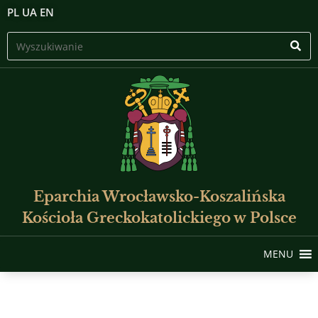
PL
UA
EN
Eparchia Wrocławsko-Koszalińska
Kościoła Greckokatolickiego w Polsce
MENU