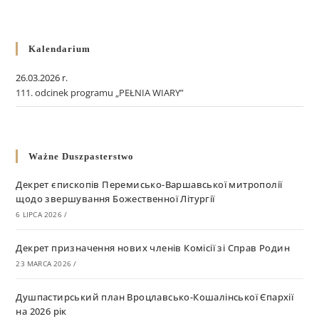
Kalendarium
26.03.2026 r.
111. odcinek programu „PEŁNIA WIARY”
Ważne Duszpasterstwo
Декрет єпископів Перемисько-Варшавської митрополії
щодо звершування Божественної Літургії
6 LIPCA 2026
/
Декрет призначення нових членів Комісії зі Справ Родин
23 MARCA 2026
/
Душпастирський план Вроцлавсько-Кошалінської Єпархії
на 2026 рік