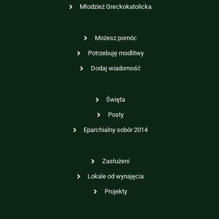
Młodzież Greckokatolicka
Możesz pomóc
Potrzebuję modlitwy
Dodaj wiadomość
Święta
Posty
Eparchialny sobór 2014
Zasłużeni
Lokale od wynajęcia
Projekty