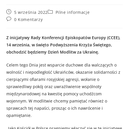
5 września 2022
Pilne informacje
0 Komentarzy
Z inicjatywy Rady Konferencji Episkopatów Europy (CCEE),
14 września, w święto Podwyższenia Krzyża Świętego,
obchodzić będziemy Dzień Modlitw za Ukrainę.
Celem tego Dnia jest wsparcie duchowe dla walczących o
wolność i niepodległość Ukraińców, okazanie solidarności z
cierpiącymi ofiarami rosyjskiej agresji, wołanie o
sprawiedliwy pokój oraz uwrażliwienie wspólnoty
międzynarodowej na kwestię pomocy uchodźcom
wojennym. W modlitwie chcemy pamiętać również o
sprawcach tej napaści, prosząc o ich nawrócenie i
opamiętanie.
„Jako Kościół w Polsce pragniemy włączyć się w tę inicjatywę