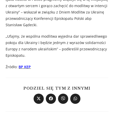
z otwartym sercem i gorąco zachęcić do modlitwy w intencji
Ukrainy” – wskazał w związku z Dniem Modlitw za Ukrainę
przewodniczący Konferencji Episkopatu Polski abp
Stanisław Gądecki.
„Ufajmy, że wspólna modlitwa wyjedna dar sprawiedliwego
pokoju dla Ukrainy i będzie jednym z wyrazów solidarności
Europy z narodem ukraińskim” – podkreślił przewodniczący
Episkopatu.
Źródło:
BP KEP
PODZIEL SIĘ TYM Z INNYMI