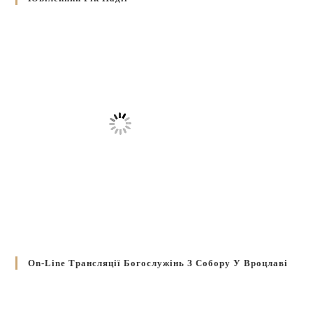
On-Line Трансляції Богослужінь З Собору У Вроцлаві