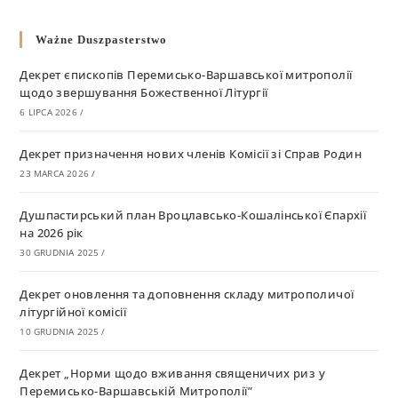
Ważne Duszpasterstwo
Декрет єпископів Перемисько-Варшавської митрополії
щодо звершування Божественної Літургії
6 LIPCA 2026
/
Декрет призначення нових членів Комісії зі Справ Родин
23 MARCA 2026
/
Душпастирський план Вроцлавсько-Кошалінської Єпархії
на 2026 рік
30 GRUDNIA 2025
/
Декрет оновлення та доповнення складу митрополичої
літургійної комісії
10 GRUDNIA 2025
/
Декрет „Норми щодо вживання священичих риз у
Перемисько-Варшавській Митрополії”