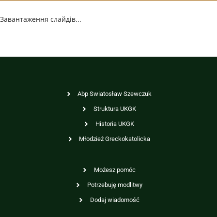
Завантаження слайдів...
Abp Swiatosław Szewczuk
Struktura UKGK
Historia UKGK
Młodzież Greckokatolicka
Możesz pomóc
Potrzebuję modlitwy
Dodaj wiadomość