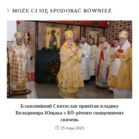
MOŻE CI SIĘ SPODOBAĆ RÓWNIEŻ
Блаженніший Святослав привітав владику
Володимира Ющака з 40-річчям священничих
свячень
25 maja 2023