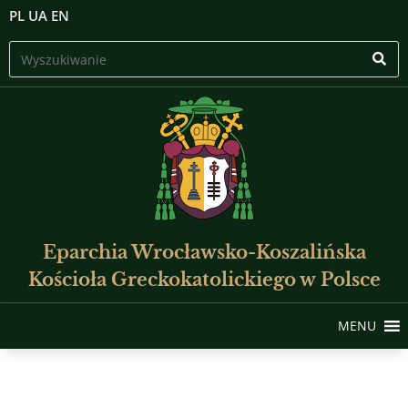
PL
UA
EN
Eparchia Wrocławsko-Koszalińska
Kościoła Greckokatolickiego w Polsce
MENU