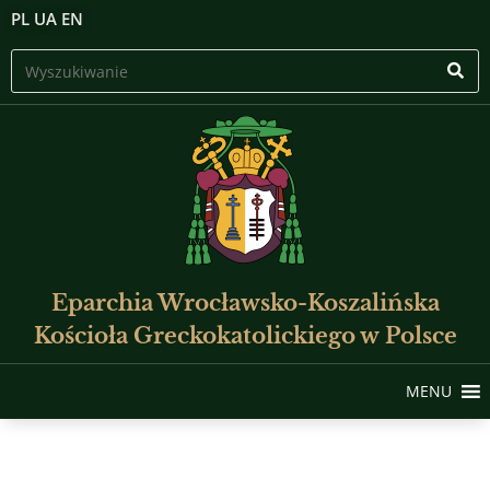
PL
UA
EN
Eparchia Wrocławsko-Koszalińska
Kościoła Greckokatolickiego w Polsce
MENU