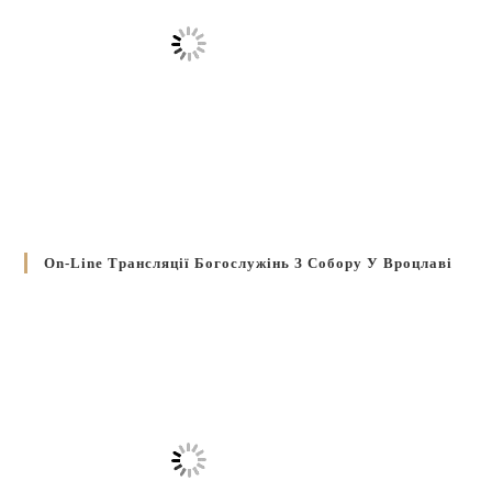
On-Line Трансляції Богослужінь З Собору У Вроцлаві