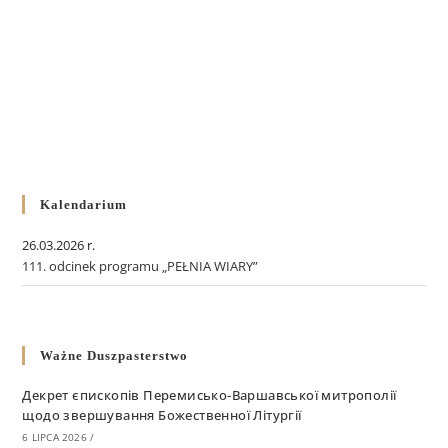
Kalendarium
26.03.2026 r.
111. odcinek programu „PEŁNIA WIARY”
Ważne Duszpasterstwo
Декрет єпископів Перемисько-Варшавської митрополії
щодо звершування Божественної Літургії
6 LIPCA 2026
/