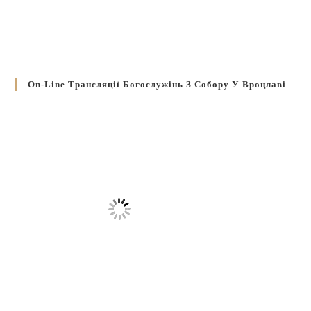
On-Line Трансляції Богослужінь З Собору У Вроцлаві