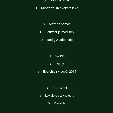
Historia UKGK
Młodzież Greckokatolicka
Możesz pomóc
Potrzebuję modlitwy
Dodaj wiadomość
Święta
Posty
Eparchialny sobór 2014
Zasłużeni
Lokale od wynajęcia
Projekty