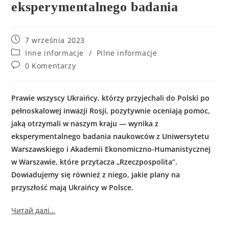
eksperymentalnego badania
7 września 2023
Inne informacje
/
Pilne informacje
0 Komentarzy
Prawie wszyscy Ukraińcy, którzy przyjechali do Polski po
pełnoskalowej inwazji Rosji, pozytywnie oceniają pomoc,
jaką otrzymali w naszym kraju — wynika z
eksperymentalnego badania naukowców z Uniwersytetu
Warszawskiego i Akademii Ekonomiczno-Humanistycznej
w Warszawie, które przytacza „Rzeczpospolita”.
Dowiadujemy się również z niego, jakie plany na
przyszłość mają Ukraińcy w Polsce.
Читай далі…