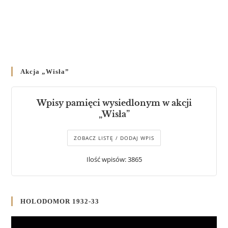
Akcja „Wisła”
Wpisy pamięci wysiedlonym w akcji
„Wisła”
ZOBACZ LISTĘ / DODAJ WPIS
Ilość wpisów: 3865
HOLODOMOR 1932-33