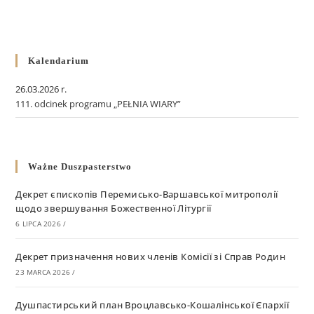
Kalendarium
26.03.2026 r.
111. odcinek programu „PEŁNIA WIARY”
Ważne Duszpasterstwo
Декрет єпископів Перемисько-Варшавської митрополії
щодо звершування Божественної Літургії
6 LIPCA 2026
/
Декрет призначення нових членів Комісії зі Справ Родин
23 MARCA 2026
/
Душпастирський план Вроцлавсько-Кошалінської Єпархії