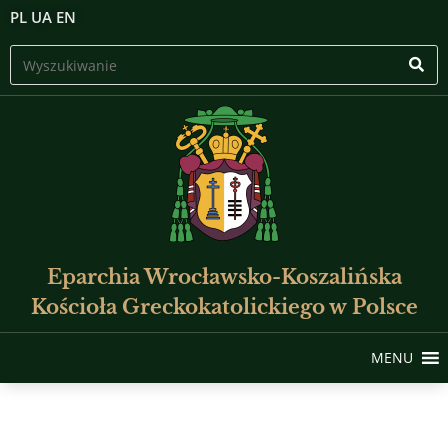
PL
UA
EN
Eparchia Wrocławsko-Koszalińska
Kościoła Greckokatolickiego w Polsce
MENU