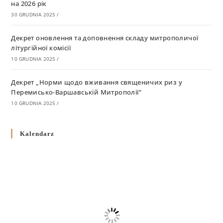
на 2026 рік
30 GRUDNIA 2025
/
Декрет оновлення та доповнення складу митрополичої
літургійної комісії
10 GRUDNIA 2025
/
Декрет „Норми щодо вживання священичих риз у
Перемисько-Варшавській Митрополії”
10 GRUDNIA 2025
/
Декрет про відзначення Великодня і всіх рухомих свят за
Kalendarz
григоріанським календарем
10 GRUDNIA 2025
/
Декрет проголошення та оприлюдення постанов Синоду
Єпископів УГКЦ як зобов’язуючі на території
Вроцлавсько-Кошалінської Єпархії
5 LISTOPADA 2025
/