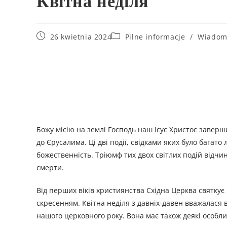
Квітна неділя
26 kwietnia 2024
Pilne informacje
/
Wiadomo
Божу місію на землі Господь наш Ісус Христос завер
до Єрусалима. Ці дві події, свідками яких було бага
божественність. Тріюмф тих двох світлих подій відчи
смерти.
Від перших віків християнства Східна Церква святкує 
скресенням. Квітна неділя з давніх-давен вважалася
нашого церковного року. Вона має також деякі особли