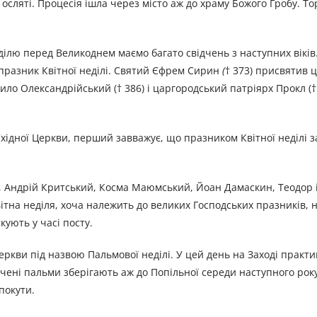
на осляті. Процесія ішла через місто аж до храму Божого Гробу. Т
ділю перед Великоднем маємо багато свідчень з наступних віків
 празник Квітної неділі. Святий Єфрем Сирин
(
†
373) присвятив 
о Олександ­рійський († 386) і царгородський патріярх Прокл († 
в Східної Церк­ви, перший завважує, що празником Квітної неділі 
ад, Андрій Критський, Косма Маюмський, Йоан Дамаскин, Теодор 
ітна неділя, хоча належить до великих Господських празників, н
кують у часі посту.
Церкви під назвою Пальмової неділі. У цей день на Заході практ
ені пальми зберігають аж до Попільної середи наступного року.
покути.