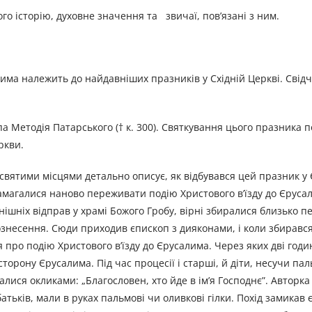
о істо­рію, духовне значення та звичаї, пов’язані з ним.
лима належить до найдавніших празників у Східній Церкві. Свід
а Мето­дія Патарського († к. 300). Святкування цього празника 
ркви.
вятими місцями детально описує, як відбувався цей празник у 
амагалися наново переживати подію Христового в’їзду до Єрусал
нішніх відправ у храмі Божого Гробу, вірні збиралися близько 
знесення. Сюди приходив єпископ з дияконами, і коли збирався
я про подію Христового в’їзду до Єрусалима. Через яких дві годи
торону Єруса­лима. Під час процесії і старші, й діти, несучи па
лися окликами: „Бла­гословен, хто йде в ім’я Господнє”. Авторка
батьків, мали в руках пальмові чи оливкові гілки. Похід замикав 