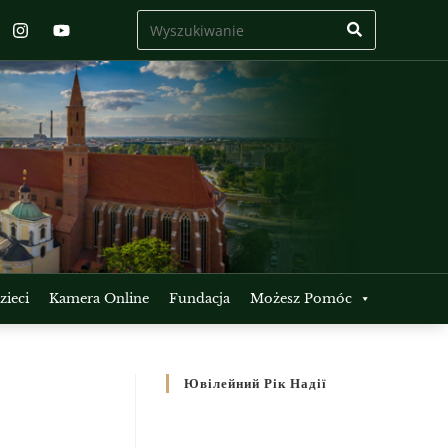
ieci
Kamera Online
Fundacja
Możesz Pomóc
Ювілейний Рік Надії