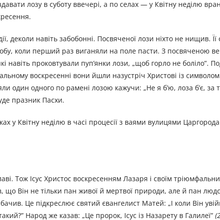
здавати лозу в суботу ввечері, а по селах — у Квітну неділю вра
кресення.
ії, деколи навіть забобонні. Посвяченої лози ніхто не нищив. Її
удобу, коли перший раз виганяли на поле пасти. З посвяченою в
які навіть проковтували пуп’янки лози, „щоб горло не боліло”. П
альному воскресенні вони йшли назустріч Христові із символом
ли один одного по рамені лозою кажучи: „Не я б’ю, лоза б’є, за
буде празник Пасхи.
іках у Квітну неділю в часі процесії з ваями вулицями Царгорода 
лаві. Тож Ісус Христос воскресенням Лазаря і своїм тріюмфальни
, що Він не тільки пан живої й мертвої природи, але й пан людс
ачив. Це підкреслює святий євангелист Матей: „І коли Він уві
акий?” Народ же казав: „Це пророк, Ісус із Назарету в Галилеї”
(