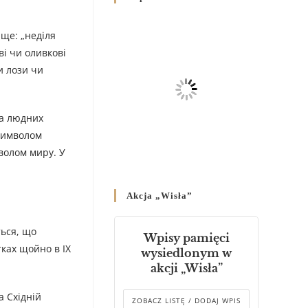
Родин
4 GRUDNIA 2024
/
 ще: „неділя
ві чи оливкові
Декрет владики Володимира
про утворення Комісії до
и лози чи
Справ Молоді та встановленя
складу Катихитичної Комісії
18 PAŹDZIERNIKA 2024
/
а люд­них
 символом
Декрет „Проголошення та
волом миру. У
оприлюднення постанов
Синоду Єпископів УГКЦ,
який відбувся у Зарваниці, в
Akcja „Wisła”
днях 2-12 липня 2024 р.”
4 PAŹDZIERNIKA 2024
/
ться, що
Wpisy pamięci
Декрет єпископів
тках щойно в IX
wysiedlonym w
Перемисько-Варшавської
akcji „Wisła”
Митрополії стосовно
звершування Божественної
а Східній
літургії
ZOBACZ LISTĘ / DODAJ WPIS