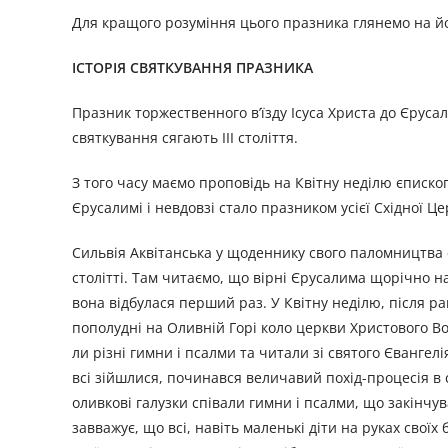
Для кращого розуміння цього празника глянемо на йог
ІСТОРІЯ СВЯТКУВАННЯ ПРАЗНИКА
Празник торжественного в’їзду Ісуса Христа до Єруса
святкування сягають III століття.
З того часу маємо проповідь на Квітну неділю єпископ
Єрусалимі і невдовзі стало празником усієї Східної Це
Сильвія Аквітанська у щоденнику свого паломництва с
столітті. Там читаємо, що вірні Єрусалима щорічно н
вона відбулася перший раз. У Квітну неділю, після ра
пополудні на Оливній Горі коло церкви Христового Во
ли різні гимни і псалми та читали зі святого Євангелі
всі зійшлися, починався величавий похід-процесія в с
оливкові галузки співали гимни і псалми, що закінчува
завважує, що всі, навіть маленькі діти на руках своїх 