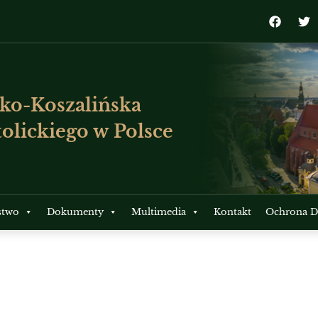
ko-Koszalińska
olickiego w Polsce
stwo
Dokumenty
Multimedia
Kontakt
Ochrona Dz