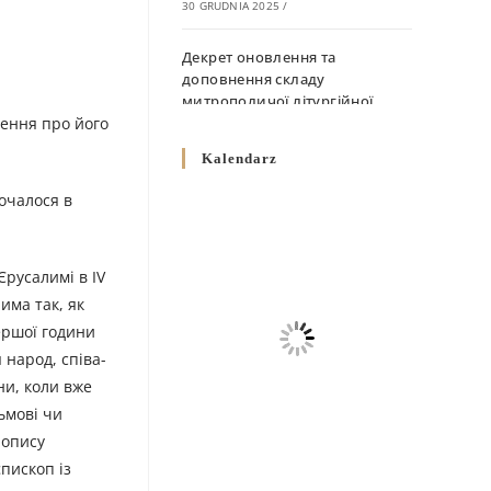
30 GRUDNIA 2025
/
Декрет оновлення та
доповнення складу
митрополичої літургійної
чення про його
комісії
10 GRUDNIA 2025
/
Kalendarz
Декрет „Норми щодо
почалося в
вживання священичих риз у
Перемисько-Варшавській
Митрополії”
Єрусалимі в IV
10 GRUDNIA 2025
/
има так, як
першої години
Декрет про відзначення
 народ, співа­
Великодня і всіх рухомих
свят за григоріанським
ни, коли вже
календарем
льмові чи
10 GRUDNIA 2025
/
 опису
єпископ із
Декрет проголошення та