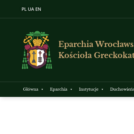
PL
UA
EN
Eparchia Wrocławs
Kościoła Greckokat
Główna
Eparchia
Instytucje
Duchowień