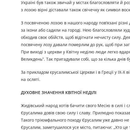
Україні був також звичай у містах благословляти й ро
з лозою вірні діставали також свічечку як символ вос
З посвяченою лозою в нашого народу пов’язані різні д
за ікони або садили на городі. Нею благословляли х
обходив своє обійстя, щоб відігнати нечисту силу. Де
посвячену лозу давали померлим до рук, щоб при заг
При виході з церкви у Квітну неділю люди легко вдаря
Велик­день”. Так пригадували собі, що за кілька днів 
За прикладом єрусалимської Церкви і в Греції у ІХ-Х в
на осляті.
ДУХОВНЕ ЗНАЧЕННЯ КВІТНОЇ НЕДІЛІ
Жидівський народ хотів бачити свого Месію в силі і с
Єрусалима довів свою силу і славу. Прилюдно показав
Такого тріюмфального походу Єрусалим уже давно не б
Єрусалим, заметушилося усе місто, питаючи: „Хто це т