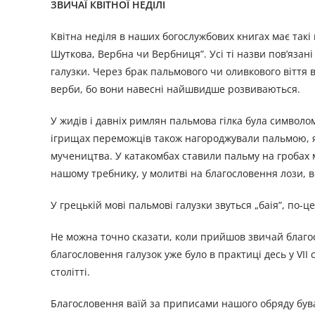
ЗВИЧАЇ КВІТНОЇ НЕДІЛІ
Квітна неділя в наших богослужбових книгах має такі на
Шуткова, Вербна чи Вербниця”. Усі ті назви пов’язані
галузки. Через брак пальмового чи оливкового віття 
верби, бо вони навесні найшвидше розвиваються.
У жидів і давніх римлян пальмова гілка була символом
ігрищах переможців також нагороджували пальмою, як
мучеництва. У катакомбах ставили пальму на гробах 
нашому требнику, у молитві на благословення лози, 
У грецькій мові пальмові галузки звуться „баія”, по-це
Не можна точно сказати, коли прийшов звичай благос
благословення галузок уже було в практиці десь у VII 
столітті.
Благословення ваїй за приписами нашого обряду буває 