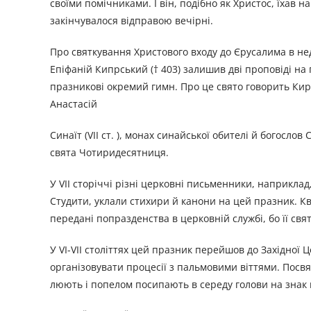
своїми поміч­никами. І він, подібно як Христос, їхав 
закінчувалося відправою вечірні.
Про святкування Христового входу до Єрусалима в не
Епіфаній Кипрський († 403) залишив дві проповіді на
празникові окремий гимн. Про це свято говорить Кирил
Анастасій
Синаїт (VII ст. ), монах синайської обителі й богосло
свята Чотиридесятниця.
У VII сторіччі різні церковні письменники, наприкл
Студити, уклали стихири й канони на цей празник. Кв
перед­ані попразденства в церковній службі, бо її свят
У VI-VII століттях цей празник перейшов до Західної 
організовувати процесії з пальмовими віттями. Посвяч
люють і попелом посипають в середу голови на знак 