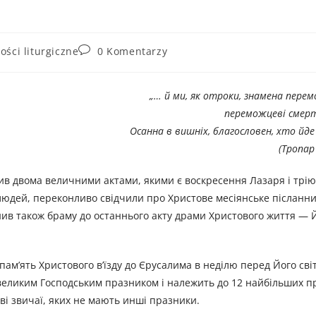
ści liturgiczne
0 Komentarzy
„… й ми, як отроки, знамена перемо
переможцеві смерт
Осанна в вишніх, благословен, хто йде 
(Тропар 
шив двома величними актами, якими є воскресення Лазаря і трі
то людей, переконливо свідчили про Христове месіянське післанн
нив також браму до останнього акту драми Христового життя — Й
пам’ять Христового в’їзду до Єрусалима в неділю перед Його сві
 великим Господським празником і належить до 12 найбільших п
ві звичаї, яких не мають инші празники.