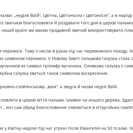
зви: „неділя Ваїй”, Цвітна, Цвітоносна і Цвітоносія”, а в народі
 із звичаєм благословляти й роздавати того дня в церкві пальмо
в нашій країні ми маємо прадавній звичай використовувати гілк
 пере­моги. Тому її несли в руках під час переможного походу. Н
 симво­лом перемоги. У Новому Завіті пальмова галузка стала
мучеників як символ тріюмфу мученика. Оливкова галузка є сим
вербна галузка зветься також символом воскресення.
рковно-слов’янському „ваія”, а звідси й назва неділі Ваїй.
ловляти в церкві віття пальми, оливки чи иншого дерева. Здає
ст., хоч сам обряд благословення з’являється в літургійних пам’я
у Квіт­ну неділю під час утрені після Євангелія на 50 псалмі. Н