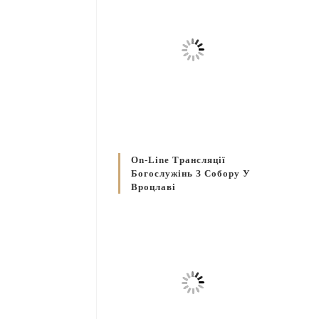
On-Line Трансляції
Богослужінь З Собору У
Вроцлаві