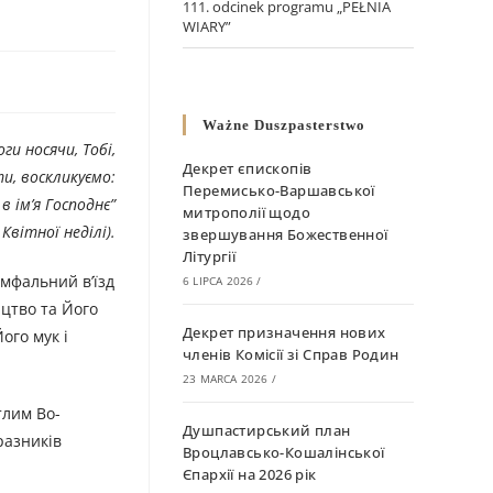
111. odcinek programu „PEŁNIA
WIARY”
Ważne Duszpasterstwo
ги носячи, Тобі,
Декрет єпископів
и, воскликуємо:
Перемисько-Варшавської
в ім’я Господнє”
митрополії щодо
Квітної неділі).
звершування Божественної
Літургії
юмфальний в’їзд
6 LIPCA 2026
/
ицтво та Його
Декрет призначення нових
ого мук і
членів Комісії зі Справ Родин
23 MARCA 2026
/
тлим Во­
Душпастирський план
разників
Вроцлавсько-Кошалінської
Єпархії на 2026 рік