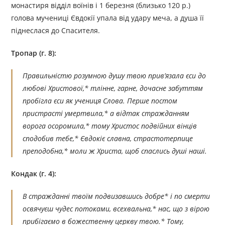
монастиря відділ воїнів і 1 березня (близько 120 р.)
голова мучениці Євдокії упала від удару меча, а душа її
піднеслася до Спасителя.
Тропар (г. 8):
Правильністю розумною душу твою прив’язала єси до
любові Христової,* тлінне, гарне, дочасне забуттям
пробігла єси як учениця Слова. Перше постом
пристрасті умертвила,* а відтак стражданням
ворога осоромила,* тому Христос подвійних вінців
сподобив тебе,* Євдокіє славна, страстотерпице
преподобна,* моли ж Христа, щоб спаслись душі наші.
Кондак (г. 4):
В стражданні твоїм подвизавшись добре* і по смерти
освячуєш чудес потоками, всехвальна,* нас, що з вірою
прибігаємо в божественну церкву твою.* Тому,