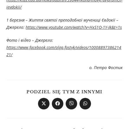
ievdokii/
1 березня – Життя святої преподобної мучениці Євдокії –
Джерелo:
https://www.youtube.com/watch?v=HxS1O-1Y-Jk&t=1s
Фото і відео –
Джерелo:
https://www.facebook.com/olga.fostyk/videos/10008897386214
21/
о. Петро Фостик
PODZIEL SIĘ TYM Z INNYMI