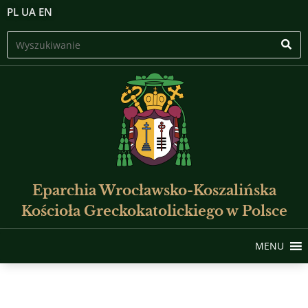
PL
UA
EN
Eparchia Wrocławsko-Koszalińska
Kościoła Greckokatolickiego w Polsce
MENU