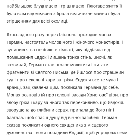
найбільшою блудницею і грішницею. Плюгаве життя її
було всім відоме;вона зібрала величезне майно і була
згіршенням для всієї околиці.
Якось одного разу через Іліополь проходив монах
Герман, настоятель чоловічого і жіночого монастирів, і
зупинився на ночівлю в кімнаті, яку відділяла від
помешкання Євдокії лишень тонка стіна. Вночі, як
зазвичай, Герман став вголос молитися і читати
фрагменти зі Святого Письма, де йшлося про страшний
суд і про пекельні кари за гріхи. Євдокія все те чула і
вранці, зацікавлена цим, покликала Германа до себе.
Монах розповів їй про головні засади Христової віри, про
злобу гріха і кару за нього так переконливо, що Євдокія,
зворушена до глибини серця, припала до його ніг і
благала, щоб спас її душу від вічної загибелі. Герман
сказав покликати одного священика з місцевого
духовенства і вони порадили Євдокії, щоб упродовж семи