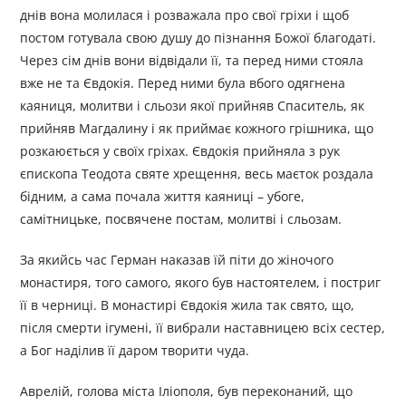
днів вона молилася і розважала про свої гріхи і щоб
постом готувала свою душу до пізнання Божої благодаті.
Через сім днів вони відвідали її, та перед ними стояла
вже не та Євдокія. Перед ними була вбого одягнена
каяниця, молитви і сльози якої прийняв Спаситель, як
прийняв Магдалину і як приймає кожного грішника, що
розкаюється у своїх гріхах. Євдокія прийняла з рук
єпископа Теодота святе хрещення, весь маєток роздала
бідним, а сама почала життя каяниці – убоге,
самітницьке, посвячене постам, молитві і сльозам.
За якийсь час Герман наказав їй піти до жіночого
монастиря, того самого, якого був настоятелем, і постриг
її в черниці. В монастирі Євдокія жила так свято, що,
після смерти ігумені, її вибрали наставницею всіх сестер,
а Бог наділив її даром творити чуда.
Аврелій, голова міста Іліополя, був переконаний, що